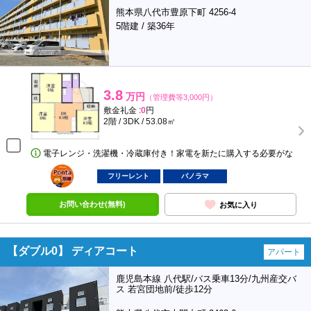
熊本県八代市豊原下町 4256-4
5階建 / 築36年
3.8
万円
（管理費等3,000円）
敷金礼金 :
0
円
2階 / 3DK / 53.08㎡
電子レンジ・洗濯機・冷蔵庫付き！家電を新たに購入する必要がな
ポンタ
部屋
フリーレント
パノラマ
お問い合わせ(無料)
お気に入り
【ダブル0】 ディアコート
アパート
鹿児島本線 八代駅/バス乗車13分/九州産交バ
ス 若宮団地前/徒歩12分