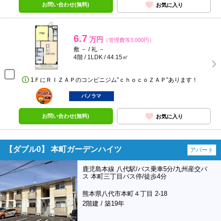
お問い合わせ(無料)
お気に入り
6.7
万円
（管理費等3,000円）
敷 － / 礼 －
4階 / 1LDK / 44.15㎡
1ＦにＲＩＺＡＰのコンビニジム”ｃｈｏｃｏＺＡＰ”あります！
ポンタ
部屋
パノラマ
お問い合わせ(無料)
お気に入り
【ダブル0】 本町ガーデンハイツ
アパート
鹿児島本線 八代駅/バス乗車5分/九州産交バ
ス 本町三丁目バス停/徒歩4分
熊本県八代市本町４丁目 2-18
2階建 / 築19年