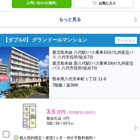
お問い合わせ(無料)
お気に入り
もっと見る
【ダブル0】 グランドールマンション
マンション
鹿児島本線 八代駅/バス乗車10分/九州産交バ
ス 八代市役所/徒歩7分
鹿児島本線 新八代駅/バス乗車19分/九州産交
バス 八代市役所/徒歩7分
熊本県八代市本町１丁目 11-9
7階建 / 築39年
3.5
万円
（管理費等3,000円）
敷金礼金 :
0
円
5階 / 3K / 49.5㎡
個人契約限定！家賃1ヶ月・仲介手数料無料！