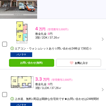
4
万円
（管理費等3,000円）
敷金礼金 :
0
円
3階 / 2DK / 37.26㎡
エアコン・ウォシュレットあり☆問い合わせ24時まで対応☆
パノラマ
お問い合わせ(無料)
お気に入り
3.3
万円
（管理費等2,000円）
敷金礼金 :
0
円
3階 / 1LDK / 37.26㎡
上水道、無料♪周辺は閑静な住宅街です★お問い合わせは24時間対
パノラマ