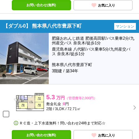
お問い合わせ(無料)
お気に入り
【ダブル0】 熊本県八代市豊原下町
マンション
肥薩おれんじ鉄道 肥後高田駅/バス乗車2分/九
州産交バス 奈良木/徒歩1分
鹿児島本線 八代駅/バス乗車5分/九州産交バ
ス 奈良木/徒歩1分
熊本県八代市豊原下町
3階建 / 築34年
5.3
万円
（管理費等2,000円）
敷金礼金 :
0
円
2階 / 3LDK / 72.71㎡
ＲＣ造・上下水道無料！問い合わせ24時まで対応☆
お問い合わせ(無料)
お気に入り