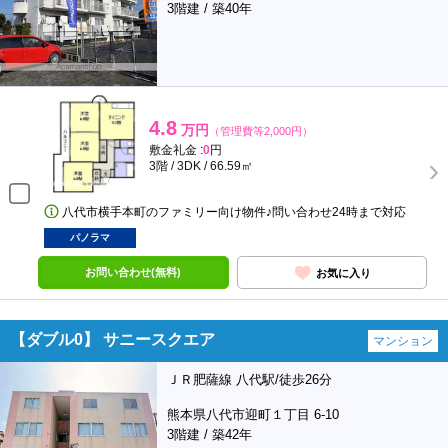
3階建 / 築40年
4.8
万円
（管理費等2,000円）
敷金礼金 :
0
円
3階 / 3DK / 66.59㎡
八代市横手本町のファミリー向け物件♪問い合わせ24時まで対応
パノラマ
お問い合わせ(無料)
お気に入り
【ダブル0】 サニースクエア
マンション
ＪＲ肥薩線 八代駅/徒歩26分
熊本県八代市迎町１丁目 6-10
3階建 / 築42年