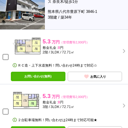
ス 奈良木/徒歩1分
熊本県八代市豊原下町 3846-1
3階建 / 築34年
5.3
万円
（管理費等2,000円）
敷金礼金 :
0
円
2階 / 3LDK / 72.71㎡
ＲＣ造・上下水道無料！問い合わせ24時まで対応☆
お問い合わせ(無料)
お気に入り
5.3
万円
（管理費等2,000円）
敷金礼金 :
0
円
3階 / 3LDK / 72.71㎡
２台駐車場無料！問い合わせは24時まで対応可能★