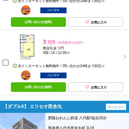
光インターネット無料物件！問い合わせ24時まで対応☆
ポンタ
部屋
パノラマ
お問い合わせ(無料)
お気に入り
3
万円
（管理費等3,000円）
敷金礼金 :
0
円
4階 / 1K / 22.86㎡
光インターネット無料物件！問い合わせ24時まで対応☆
ポンタ
部屋
パノラマ
お問い合わせ(無料)
お気に入り
【ダブル0】 エリセオ毘舎丸
マンション
肥薩おれんじ鉄道 八代駅/徒歩20分
熊本県八代市毘舎丸町 9-18