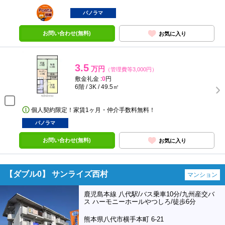
ポンタ
部屋
パノラマ
お問い合わせ(無料)
お気に入り
3.5
万円
（管理費等3,000円）
敷金礼金 :
0
円
6階 / 3K / 49.5㎡
個人契約限定！家賃1ヶ月・仲介手数料無料！
パノラマ
お問い合わせ(無料)
お気に入り
【ダブル0】 サンライズ西村
マンション
鹿児島本線 八代駅/バス乗車10分/九州産交バ
ス ハーモニーホールやつしろ/徒歩6分
熊本県八代市横手本町 6-21