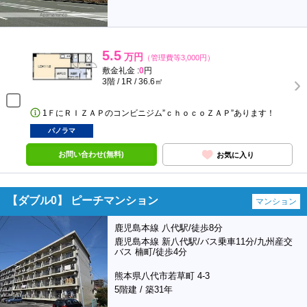
5.5
万円
（管理費等3,000円）
敷金礼金 :
0
円
3階 / 1R / 36.6㎡
1ＦにＲＩＺＡＰのコンビニジム”ｃｈｏｃｏＺＡＰ”あります！
パノラマ
お問い合わせ(無料)
お気に入り
【ダブル0】 ピーチマンション
マンション
鹿児島本線 八代駅/徒歩8分
鹿児島本線 新八代駅/バス乗車11分/九州産交
バス 楠町/徒歩4分
熊本県八代市若草町 4-3
5階建 / 築31年