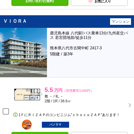
お問い合わせ(無料)
お気に入り
ＶＩＯＲＡ
マンション
鹿児島本線 八代駅/バス乗車13分/九州産交バ
ス 若宮団地前/徒歩11分
熊本県八代市古閑中町 2417-3
5階建 / 築3年
5.5
万円
（管理費等3,000円）
敷 － / 礼 －
2階 / 1R / 36.6㎡
1ＦにＲＩＺＡＰのコンビニジム”ｃｈｏｃｏＺＡＰ”あります！
ポンタ
部屋
パノラマ