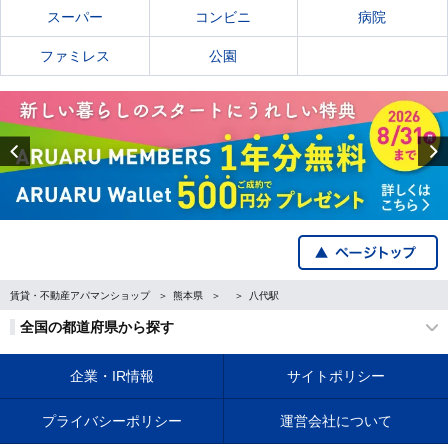
スーパー
コンビニ
病院
ファミレス
公園
Previous
賃貸・不動産アパマンショップ
熊本県
八代駅
全国の都道府県から探す
企業・IR情報
サイトポリシー
プライバシーポリシー
運営会社について