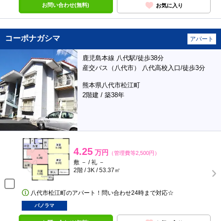
お問い合わせ(無料)
お気に入り
コーポナガシマ
アパート
鹿児島本線 八代駅/徒歩38分
産交バス（八代市） 八代高校入口/徒歩3分
熊本県八代市松江町
2階建 / 築38年
4.25
万円
（管理費等2,500円）
敷 － / 礼 －
2階 / 3K / 53.37㎡
八代市松江町のアパート！問い合わせ24時まで対応☆
パノラマ