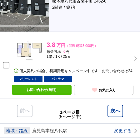
熊本県八代市古閑中町 2462-6
2階建 / 築7年
3.8
万円
（管理費等3,000円）
敷金礼金 :
0
円
1階 / 1K / 25㎡
個人契約の場合、初期費用キャンペーン中です！お問い合わせは24
フリーレント
パノラマ
お問い合わせ(無料)
お気に入り
前へ
次へ
1ページ目
(5ページ中)
地域・路線
鹿児島本線八代駅
変更する