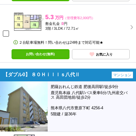
5.3
万円
（管理費等2,000円）
敷金礼金 :
0
円
3階 / 3LDK / 72.71㎡
２台駐車場無料！問い合わせは24時まで対応可能★
お問い合わせ(無料)
お気に入り
【ダブル0】 ８０Ｈｉｌｌｓ八代Ⅱ
マンション
肥薩おれんじ鉄道 肥後高田駅/徒歩9分
鹿児島本線 八代駅/バス乗車6分/九州産交バ
ス 高田団地前/徒歩2分
熊本県八代市豊原下町 4256-4
5階建 / 築36年