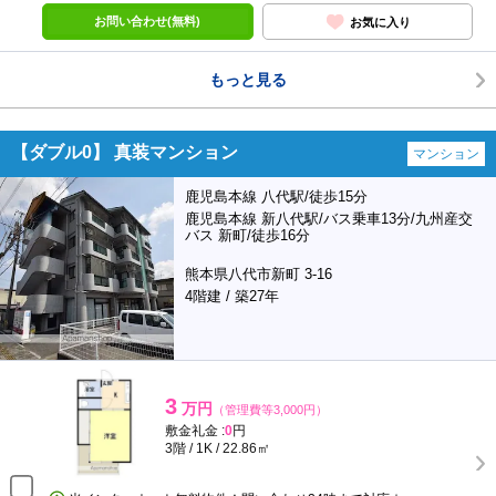
お問い合わせ(無料)
お気に入り
もっと見る
【ダブル0】 真装マンション
マンション
鹿児島本線 八代駅/徒歩15分
鹿児島本線 新八代駅/バス乗車13分/九州産交
バス 新町/徒歩16分
熊本県八代市新町 3-16
4階建 / 築27年
3
万円
（管理費等3,000円）
敷金礼金 :
0
円
3階 / 1K / 22.86㎡