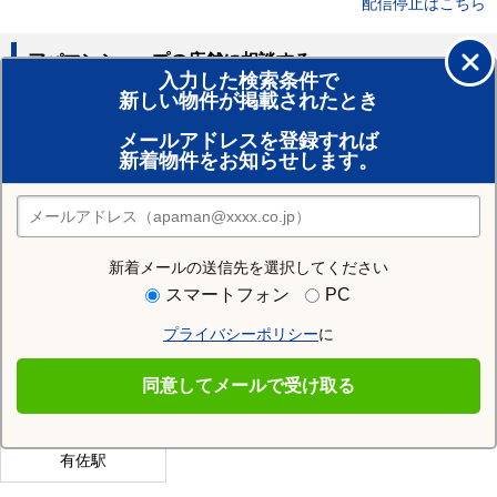
配信停止はこちら
アパマンショップの店舗に相談する
入力した検索条件で
新しい物件が掲載されたとき
賃貸のプロがお部屋探し！
メールアドレスを登録すれば
おまかせ物件リクエスト
新着物件をお知らせします。
住みたい街の店舗を探す
店舗検索
新着メールの送信先を選択してください
近隣の駅
スマートフォン
PC
段駅
坂本駅
瀬戸石駅
プライバシーポリシー
に
新八代駅
千丁駅
日奈久温泉駅
同意してメールで受け取る
葉木駅
鎌瀬駅
肥後二見駅
有佐駅