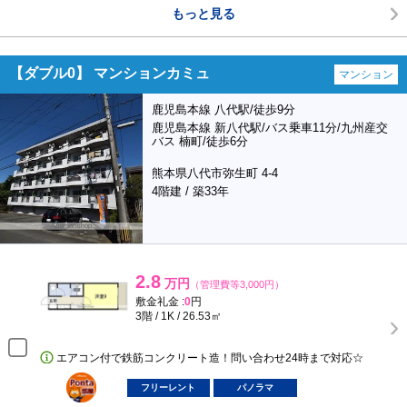
もっと見る
【ダブル0】 マンションカミュ
マンション
鹿児島本線 八代駅/徒歩9分
鹿児島本線 新八代駅/バス乗車11分/九州産交
バス 楠町/徒歩6分
熊本県八代市弥生町 4-4
4階建 / 築33年
2.8
万円
（管理費等3,000円）
敷金礼金 :
0
円
3階 / 1K / 26.53㎡
エアコン付で鉄筋コンクリート造！問い合わせ24時まで対応☆
ポンタ
部屋
フリーレント
パノラマ