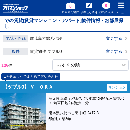
0
0
最近見た物件
お気に入り
保存した条件
メニュー
での賃貸[賃貸マンション・アパート]物件情報・お部屋探
し
地域・路線
鹿児島本線八代駅
変更する
条件
賃貸物件 ダブル0
変更する
126
件
□をチェックでまとめて問い合わせ
【ダブル0】 ＶＩＯＲＡ
マンション
鹿児島本線 八代駅/バス乗車13分/九州産交バ
ス 若宮団地前/徒歩11分
熊本県八代市古閑中町 2417-3
5階建 / 築3年