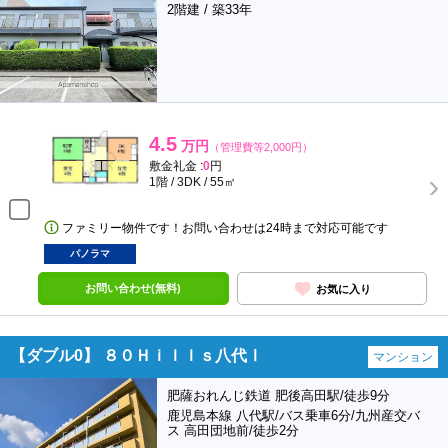
2階建 / 築33年
4.5
万円
（管理費等2,000円）
敷金礼金 :
0
円
1階 / 3DK / 55㎡
ファミリー物件です！お問い合わせは24時まで対応可能です
パノラマ
お問い合わせ(無料)
お気に入り
【ダブル0】 ８０Ｈｉｌｌｓ八代Ⅰ
マンション
肥薩おれんじ鉄道 肥後高田駅/徒歩9分
鹿児島本線 八代駅/バス乗車6分/九州産交バ
ス 高田団地前/徒歩2分