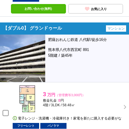
お問い合わせ(無料)
お気に入り
【ダブル0】 グランドゥール
マンション
肥薩おれんじ鉄道 八代駅/徒歩16分
熊本県八代市西宮町 891
5階建 / 築45年
3
万円
（管理費等3,000円）
敷金礼金 :
0
円
4階 / 3LDK / 58.48㎡
電子レンジ・洗濯機・冷蔵庫付き！家電を新たに購入する必要がな
フリーレント
パノラマ