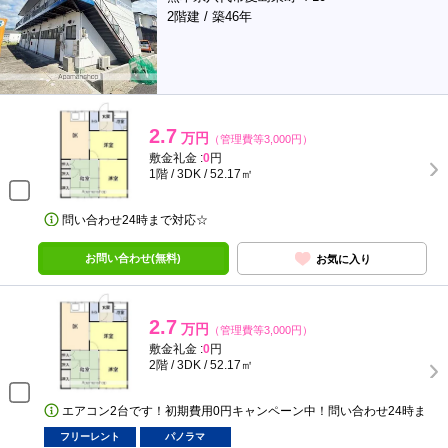
2階建 / 築46年
2.7
万円
（管理費等3,000円）
敷金礼金 :
0
円
1階 / 3DK / 52.17㎡
問い合わせ24時まで対応☆
お問い合わせ(無料)
お気に入り
2.7
万円
（管理費等3,000円）
敷金礼金 :
0
円
2階 / 3DK / 52.17㎡
エアコン2台です！初期費用0円キャンペーン中！問い合わせ24時ま
フリーレント
パノラマ