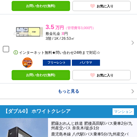
お問い合わせ(無料)
お気に入り
3.5
万円
（管理費等3,000円）
敷金礼金 :
0
円
3階 / 1K / 26.53㎡
インターネット無料★問い合わせ24時まで対応☆
ポンタ
部屋
フリーレント
パノラマ
お問い合わせ(無料)
お気に入り
もっと見る
【ダブル0】 ホワイトクレシア
マンション
肥薩おれんじ鉄道 肥後高田駅/バス乗車2分/九
州産交バス 奈良木/徒歩1分
鹿児島本線 八代駅/バス乗車5分/九州産交バ