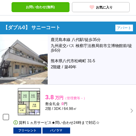
お問い合わせ(無料)
お気に入り
【ダブル0】 サニーコート
アパート
鹿児島本線 八代駅/徒歩35分
九州産交バス 検察庁法務局前市立博物館前/徒
歩6分
熊本県八代市松崎町 31-5
2階建 / 築49年
3.8
万円
（管理費等－）
敷金礼金 :
0
円
2階 / 3DK / 64.98㎡
賃料１ヵ月サービス★問い合わせ24時まで対応☆
フリーレント
パノラマ