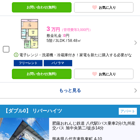
お問い合わせ(無料)
お気に入り
3
万円
（管理費等3,000円）
敷金礼金 :
0
円
5階 / 3LDK / 58.48㎡
電子レンジ・洗濯機・冷蔵庫付き！家電を新たに購入する必要がな
フリーレント
パノラマ
お問い合わせ(無料)
お気に入り
もっと見る
【ダブル0】 リバーハイツ
アパート
肥薩おれんじ鉄道 八代駅/バス乗車2分/九州産
交バス 旭中央第二/徒歩14分
熊本県八代市麦島東町 4-10