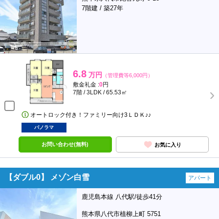
7階建 / 築27年
6.8
万円
（管理費等6,000円）
敷金礼金 :
0
円
7階 / 3LDK / 65.53㎡
オートロック付き！ファミリー向け3ＬＤＫ♪♪
パノラマ
お問い合わせ(無料)
お気に入り
【ダブル0】 メゾン白雪
アパート
鹿児島本線 八代駅/徒歩41分
熊本県八代市植柳上町 5751