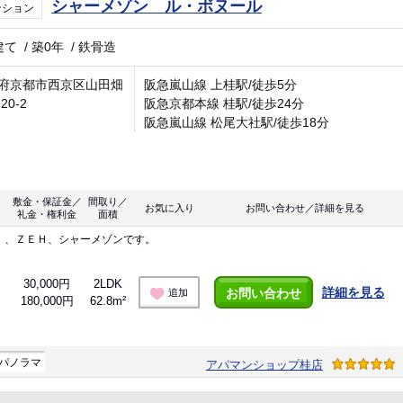
シャーメゾン ル・ボヌール
ンション
建て
/
築0年
/
鉄骨造
府京都市西京区山田畑
阪急嵐山線 上桂駅/徒歩5分
20-2
阪急京都本線 桂駅/徒歩24分
阪急嵐山線 松尾大社駅/徒歩18分
敷金・保証金／
間取り／
お気に入り
お問い合わせ／詳細を見る
礼金・権利金
面積
）、ＺＥＨ、シャーメゾンです。
30,000円
2LDK
詳細を見る
お問い合わせ
追加
180,000円
62.8m²
パノラマ
アパマンショップ桂店