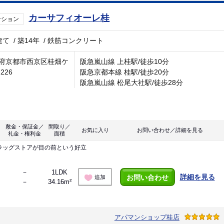
カーサフィオーレ桂
ンション
建て
/
築14年
/
鉄筋コンクリート
府京都市西京区桂畑ケ
阪急嵐山線 上桂駅/徒歩10分
226
阪急京都本線 桂駅/徒歩20分
阪急嵐山線 松尾大社駅/徒歩28分
敷金・保証金／
間取り／
お気に入り
お問い合わせ／詳細を見る
礼金・権利金
面積
ラッグストアが目の前という好立
－
1LDK
詳細を見る
お問い合わせ
追加
－
34.16m²
アパマンショップ桂店