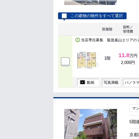
この建物の物件をすべて選択
賃料／
部屋階
管理費
当店専任募集 阪急嵐山エリアの
11.8
万円
1階
2,000円
動画
写真満載
パノラ
マ
5階
京都