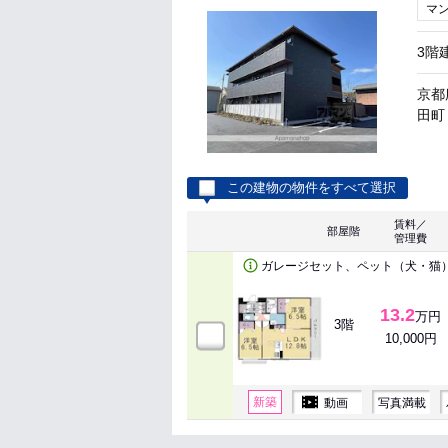
マ
3階
京都
田町 
この建物の物件をすべて選択
賃料／
部屋階
管理費
ガレージセット、ペット（犬・猫
13.2
万円
3階
10,000円
新築
動画
写真満載