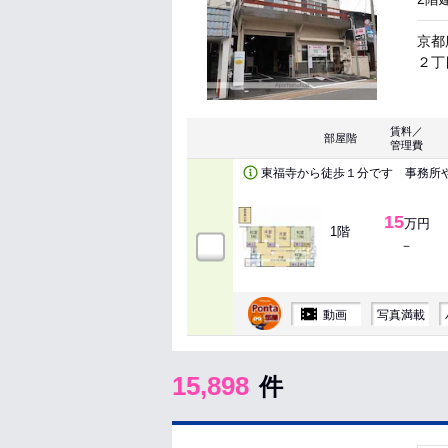
京都
２丁目
賃料／
部屋階
管理費
東福寺から徒歩１分です 事務所
15
万円
1階
－
動画
写真満載
15,898
件