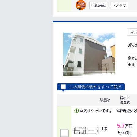
写真満載
パノラマ
マ
3階
京都
田町 
この建物の物件をすべて選択
賃料／
部屋階
管理費
室内オシャレですよ 室内配色パ
5.7
万円
1階
5,000円