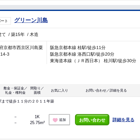
グリーン川島
パート
建て
/
築15年
/
木造
府京都市西京区川島粟
阪急京都本線 桂駅/徒歩11分
14-3
阪急京都本線 洛西口駅/徒歩20分
東海道本線（ＪＲ西日本） 桂川駅/徒歩30分
敷金・保証金／
間取り／
お気に入り
お問い合わせ／詳細を見る
礼金・権利金
面積
駅まで徒歩１１分の２０１１年築
－
1K
詳細を見る
お問い合わせ
追加
－
25.75m²