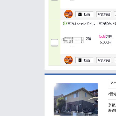
動画
写真満載
室内オシャレですよ 室内配色パ
5.8
万円
2階
5,000円
動画
写真満載
ア
2階
京都
海道町