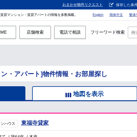
おまかせ物件リクエスト
保存した条
。賃貸マンション・賃貸アパートの情報を多数掲載。
English
簡体中文
繁体
OME
店舗検索
電話で相談
フリーワード検索
ョン・アパート]物件情報・お部屋探し
地図を表示
東福寺貸家
ウンハウス
建て
/
築64年
/
木造