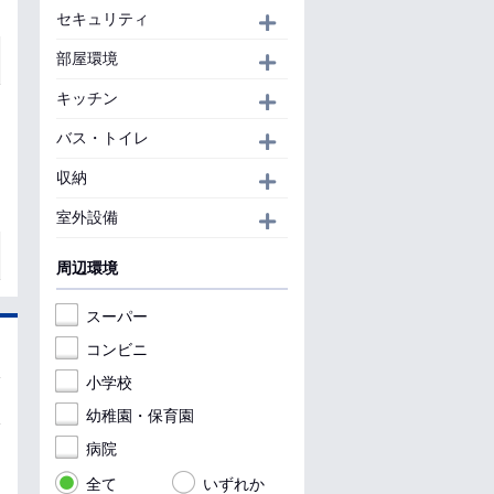
セキュリティ
開く
部屋環境
開く
キッチン
開く
バス・トイレ
開く
収納
開く
室外設備
開く
周辺環境
スーパー
コンビニ
小学校
幼稚園・保育園
病院
全て
いずれか