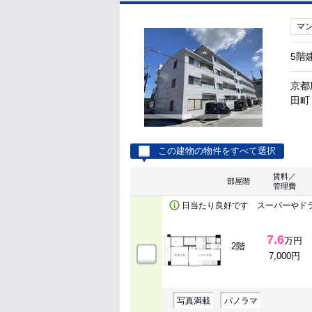
マ
5階
京都
田町 
この建物の物件をすべて選択
賃料／
部屋階
管理費
日当たり良好です スーパーやド
7.6
万円
2階
7,000円
写真満載
パノラマ