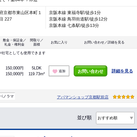
府京都市東山区本町１
京阪本線 東福寺駅/徒歩1分
 227
京阪本線 鳥羽街道駅/徒歩12分
京阪本線 七条駅/徒歩13分
敷金・保証金／
間取り／
お気に入り
お問い合わせ／詳細を見る
礼金・権利金
面積
や社宅としても使用できます
150,000円
5LDK
詳細を見る
お問い合わせ
追加
150,000円
119.73m²
パノラマ
アパマンショップ京都駅前店
並び順