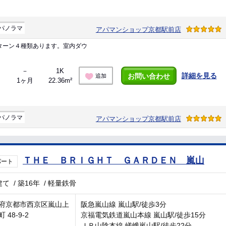
パノラマ
アパマンショップ京都駅前店
ターン４種類あります。室内ダウ
－
1K
詳細を見る
お問い合わせ
追加
1ヶ月
22.36m²
パノラマ
アパマンショップ京都駅前店
ＴＨＥ ＢＲＩＧＨＴ ＧＡＲＤＥＮ 嵐山
パート
建て
/
築16年
/
軽量鉄骨
府京都市西京区嵐山上
阪急嵐山線 嵐山駅/徒歩3分
 48-9-2
京福電気鉄道嵐山本線 嵐山駅/徒歩15分
ＪＲ山陰本線 嵯峨嵐山駅/徒歩22分