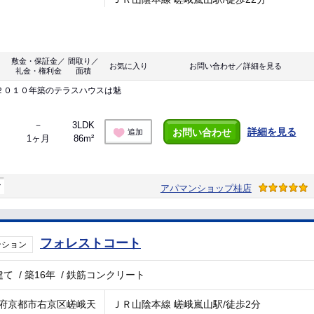
敷金・保証金／
間取り／
お気に入り
お問い合わせ／詳細を見る
礼金・権利金
面積
２０１０年築のテラスハウスは魅
－
3LDK
詳細を見る
お問い合わせ
追加
1ヶ月
86m²
マ
アパマンショップ桂店
フォレストコート
ンション
建て
/
築16年
/
鉄筋コンクリート
府京都市右京区嵯峨天
ＪＲ山陰本線 嵯峨嵐山駅/徒歩2分