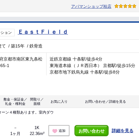
アパマンショップ桂店
ＥａｓｔＦｉｅｌｄ
ンション
建て
/
築15年
/
鉄骨造
府京都市南区東九条松
近鉄京都線 十条駅/徒歩4分
65-1
東海道本線（ＪＲ西日本） 京都駅/徒歩15分
京都市地下鉄烏丸線 十条駅/徒歩8分
敷金・保証金／
間取り／
お気に入り
お問い合わせ／詳細を見る
礼金・権利金
面積
ターン４種類あります。室内ダウ
－
1K
詳細を見る
お問い合わせ
追加
1ヶ月
22.36m²