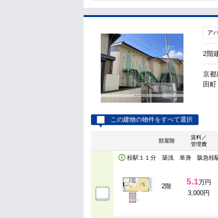
ア
2階
京都
田町 
この建物の物件をすべて選択
賃料／
部屋階
管理費
桂駅１１分 築浅 単身 阪急桂
5.1
万円
2階
3,000円