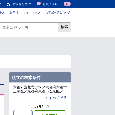
0
件
最近見た物件
お気に入り
中文
한국어
サイトマップ
お部屋を貸したい方
検索
現在の検索条件
京都府京都市北区／京都府京都市
上京区／京都府京都市左京区／…
すべて見る
この条件で