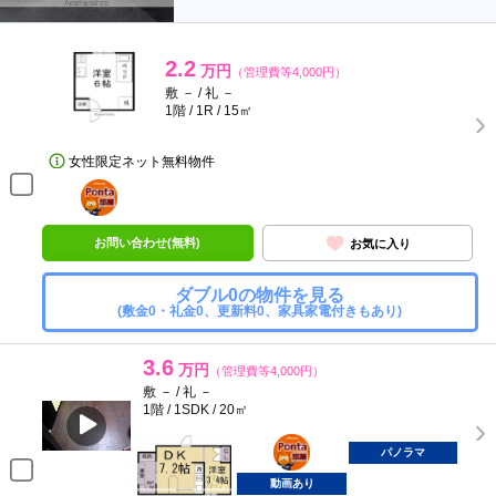
2.2
万円
（管理費等4,000円）
敷 － / 礼 －
1階 / 1R / 15㎡
女性限定ネット無料物件
ポンタ
部屋
お問い合わせ(無料)
お気に入り
ダブル0の物件を見る
(敷金0・礼金0、更新料0、家具家電付きもあり)
3.6
万円
（管理費等4,000円）
敷 － / 礼 －
1階 / 1SDK / 20㎡
ポンタ
部屋
パノラマ
動画あり