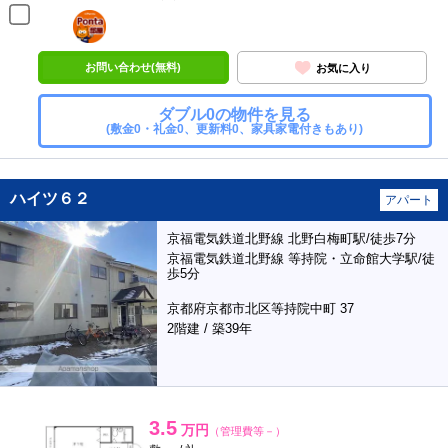
ポンタ
部屋
お問い合わせ(無料)
お気に入り
ダブル0の物件を見る
(敷金0・礼金0、更新料0、家具家電付きもあり)
ハイツ６２
アパート
京福電気鉄道北野線 北野白梅町駅/徒歩7分
京福電気鉄道北野線 等持院・立命館大学駅/徒
歩5分
京都府京都市北区等持院中町 37
2階建 / 築39年
3.5
万円
（管理費等－）