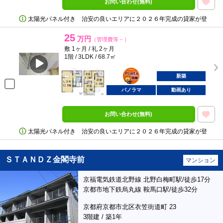
お問い合わせ(無料)
太陽光パネル付き 治安の良いエリアに２０２６年完成の貸家が登
25
万円
（管理費等－）
敷 1ヶ月 / 礼 2ヶ月
1階 / 3LDK / 68.7㎡
ポンタ
部屋
新築
パノラマ
動画あり
お問い合わせ(無料)
太陽光パネル付き 治安の良いエリアに２０２６年完成の貸家が登
ＳＴＡＮＤＺ金閣寺前
マンション
京福電気鉄道北野線 北野白梅町駅/徒歩17分
京都市地下鉄烏丸線 鞍馬口駅/徒歩32分
京都府京都市北区衣笠街道町 23
3階建 / 築1年