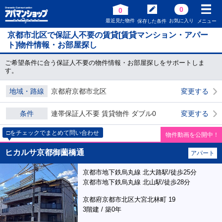
0
0
最近見た物件
お気に入り
保存した条件
メニュー
京都市北区で保証人不要の賃貸[賃貸マンション・アパー
ト]物件情報・お部屋探し
ご希望条件に合う保証人不要の物件情報・お部屋探しをサポートしま
す。
地域・路線
京都府京都市北区
変更する
条件
連帯保証人不要 賃貸物件 ダブル0
変更する
□をチェックでまとめて問い合わせ
物件動画を公開中！
ヒカルサ京都御薗橋通
アパート
京都市地下鉄烏丸線 北大路駅/徒歩25分
京都市地下鉄烏丸線 北山駅/徒歩28分
京都府京都市北区大宮北林町 19
3階建 / 築0年