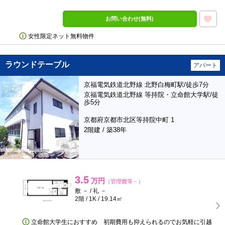
お問い合わせ(無料)
女性限定ネット無料物件
ラウンドテーブル
アパート
京福電気鉄道北野線 北野白梅町駅/徒歩7分
京福電気鉄道北野線 等持院・立命館大学駅/徒
歩5分
京都府京都市北区等持院中町 1
2階建 / 築38年
3.5
万円
（管理費等－）
敷 － / 礼 －
2階 / 1K / 19.14㎡
立命館大学生におすすめ 初期費用も抑えられるのでお気軽に引越