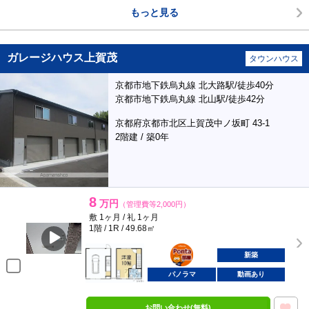
もっと見る
ガレージハウス上賀茂
タウンハウス
京都市地下鉄烏丸線 北大路駅/徒歩40分
京都市地下鉄烏丸線 北山駅/徒歩42分
京都府京都市北区上賀茂中ノ坂町 43-1
2階建 / 築0年
8
万円
（管理費等2,000円）
敷 1ヶ月 / 礼 1ヶ月
1階 / 1R / 49.68㎡
ポンタ
部屋
新築
パノラマ
動画あり
お問い合わせ(無料)