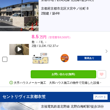
京都府京都市北区大宮中ノ社町 8
2階建 / 築4年
8.5
万円
（管理費等8,500円）
敷 － / 礼 －
2階 / 1LDK / 52.37㎡
ポンタ
部屋
動画あり
お問い合わせ(無料)
大手ハウスメーカー施工 大和ハウス施工の物件で完備した設備・
セントリヴィエ京都衣笠
アパート
京福電気鉄道北野線 北野白梅町駅/徒歩16分