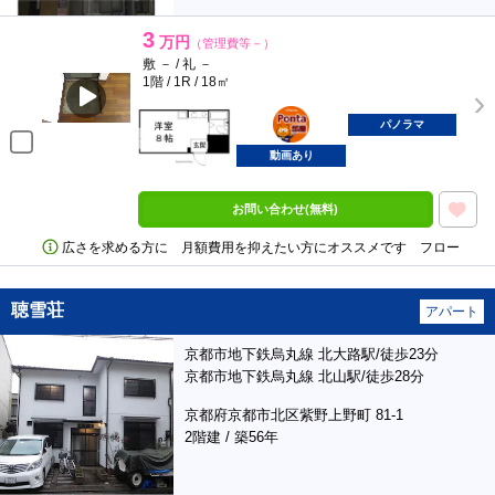
3
万円
（管理費等－）
敷 － / 礼 －
1階 / 1R / 18㎡
ポンタ
部屋
パノラマ
動画あり
お問い合わせ(無料)
広さを求める方に 月額費用を抑えたい方にオススメです フロー
聴雪荘
アパート
京都市地下鉄烏丸線 北大路駅/徒歩23分
京都市地下鉄烏丸線 北山駅/徒歩28分
京都府京都市北区紫野上野町 81-1
2階建 / 築56年