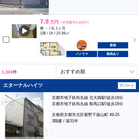
7.8
万円
（管理費等5,000円）
敷 － / 礼 1ヶ月
1階 / 1K / 25.98㎡
ポンタ
部屋
新築
パノラマ
動画あり
1,304
件
エターナルハイツ
アパート
京都市地下鉄烏丸線 北大路駅/徒歩18分
京都市地下鉄烏丸線 鞍馬口駅/徒歩18分
京都府京都市北区紫野下築山町 49-25
3階建 / 築31年