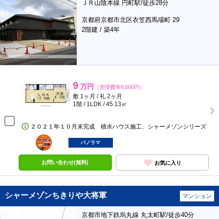
ＪＲ山陰本線 円町駅/徒歩28分
京都府京都市北区衣笠西馬場町 29
2階建 / 築4年
9
万円
（管理費等6,000円）
敷 1ヶ月 / 礼 2ヶ月
1階 / 1LDK / 45.13㎡
２０２１年１０月末完成 積水ハウス施工、シャーメゾンシリーズ
ポンタ
部屋
パノラマ
お問い合わせ(無料)
お気に入り
シャーメゾンちきりや大将軍
マンション
京都市地下鉄烏丸線 丸太町駅/徒歩40分