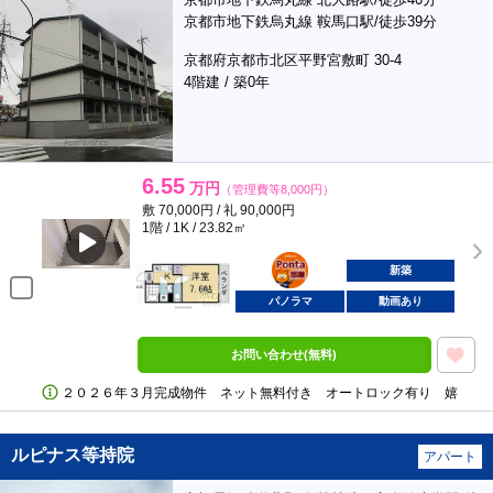
京都市地下鉄烏丸線 鞍馬口駅/徒歩39分
京都府京都市北区平野宮敷町 30-4
4階建 / 築0年
6.55
万円
（管理費等8,000円）
敷 70,000円 / 礼 90,000円
1階 / 1K / 23.82㎡
ポンタ
部屋
新築
パノラマ
動画あり
お問い合わせ(無料)
２０２６年３月完成物件 ネット無料付き オートロック有り 嬉
ルピナス等持院
アパート