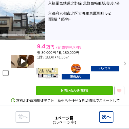
京福電気鉄道北野線 北野白梅町駅/徒歩7分
京都府京都市北区大将軍東鷹司町 5-2
3階建 / 築4年
9.4
万円
（管理費等6,000円）
敷 30,000円 / 礼 180,000円
1階 / 1LDK / 41.86㎡
ポンタ
部屋
パノラマ
動画あり
お問い合わせ(無料)
京福北野白梅町徒歩７分 新生活を便利な周辺環境でスタートして
前へ
次へ
1ページ目
(35ページ中)