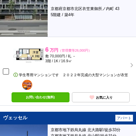
京都府京都市北区衣笠東御所ノ内町 43
5階建 / 築4年
6
万円
（管理費等26,000円）
敷 70,000円 / 礼 －
3階 / 1K / 16.9㎡
学生専用マンションです ２０２２年完成の大型マンションが衣笠
ポンタ
部屋
お問い合わせ(無料)
お気に入り
ヴェッセル
アパート
京都市地下鉄烏丸線 北大路駅/徒歩33分
京都市地下鉄烏丸線 北山駅/徒歩31分