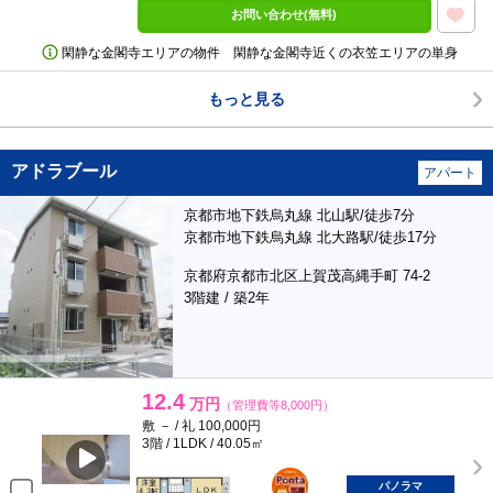
お問い合わせ(無料)
閑静な金閣寺エリアの物件 閑静な金閣寺近くの衣笠エリアの単身
もっと見る
アドラブール
アパート
京都市地下鉄烏丸線 北山駅/徒歩7分
京都市地下鉄烏丸線 北大路駅/徒歩17分
京都府京都市北区上賀茂高縄手町 74-2
3階建 / 築2年
12.4
万円
（管理費等8,000円）
敷 － / 礼 100,000円
3階 / 1LDK / 40.05㎡
ポンタ
部屋
パノラマ