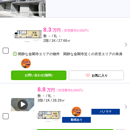
8.3
万円
（管理費等8,000円）
敷 － / 礼 －
2階 / 1K / 27.66㎡
閑静な金閣寺エリアの物件 閑静な金閣寺近くの衣笠エリアの単身
ポンタ
部屋
お問い合わせ(無料)
お気に入り
8.8
万円
（管理費等8,000円）
敷 － / 礼 －
3階 / 1K / 28.29㎡
ポンタ
部屋
パノラマ
動画あり