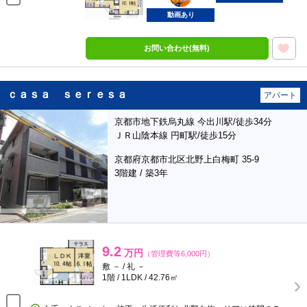
動画あり
お問い合わせ(無料)
ｃａｓａ ｓｅｒｅｓａ
アパート
京都市地下鉄烏丸線 今出川駅/徒歩34分
ＪＲ山陰本線 円町駅/徒歩15分
京都府京都市北区北野上白梅町 35-9
3階建 / 築3年
9.2
万円
（管理費等6,000円）
敷 － / 礼 －
1階 / 1LDK / 42.76㎡