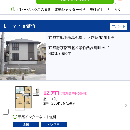
ガレージハウスの募集 電動シャッター付き 無料Ｗｉ－Ｆｉあり
Ｌｉｖｒａ紫竹
アパート
京都市地下鉄烏丸線 北大路駅/徒歩18分
京都府京都市北区紫竹西高縄町 69-1
2階建 / 築0年
12
万円
（管理費等9,500円）
敷 － / 礼 －
2階 / 2LDK / 57.56㎡
新築インターネット無料！
新築
パノラマ