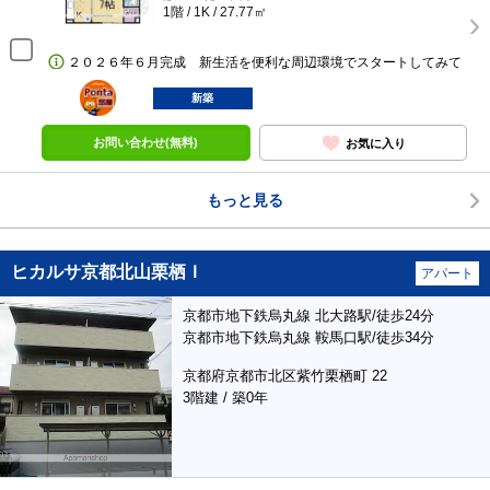
1階 / 1K / 27.77㎡
２０２６年６月完成 新生活を便利な周辺環境でスタートしてみて
ポンタ
部屋
新築
お問い合わせ(無料)
お気に入り
もっと見る
ヒカルサ京都北山栗栖Ｉ
アパート
京都市地下鉄烏丸線 北大路駅/徒歩24分
京都市地下鉄烏丸線 鞍馬口駅/徒歩34分
京都府京都市北区紫竹栗栖町 22
3階建 / 築0年