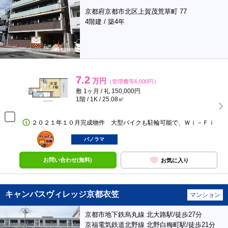
京都府京都市北区上賀茂荒草町 77
4階建 / 築4年
7.2
万円
（管理費等6,000円）
敷 1ヶ月 / 礼 150,000円
1階 / 1K / 25.08㎡
２０２１年１０月完成物件 大型バイクも駐輪可能で、Ｗｉ－Ｆｉ
ポンタ
部屋
パノラマ
お問い合わせ(無料)
お気に入り
キャンパスヴィレッジ京都衣笠
マンション
京都市地下鉄烏丸線 北大路駅/徒歩27分
京福電気鉄道北野線 北野白梅町駅/徒歩21分