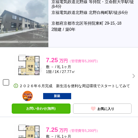
京福電気鉄道北野線 等持院・立命館大学駅/徒
歩4分
京福電気鉄道北野線 北野白梅町駅/徒歩6分
京都府京都市北区等持院東町 29-15,-18
2階建 / 築0年
7.25
万円
（管理費等5,200円）
敷 － / 礼 1ヶ月
1階 / 1K / 27.77㎡
２０２６年６月完成 新生活を便利な周辺環境でスタートしてみて
ポンタ
部屋
新築
お問い合わせ(無料)
お気に入り
7.25
万円
（管理費等5,200円）
敷 － / 礼 1ヶ月