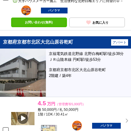
大手ハウスメーカー施工 生活便利な北野白梅エリアに待望のＤ－
ポンタ
部屋
パノラマ
お問い合わせ(無料)
お気に入り
京都府京都市北区大北山原谷乾町
アパート
京福電気鉄道北野線 北野白梅町駅/徒歩38分
ＪＲ山陰本線 円町駅/徒歩53分
京都府京都市北区大北山原谷乾町
2階建 / 築4年
4.5
万円
（管理費等5,000円）
敷 50,000円 / 礼 50,000円
1階 / 1DK / 30.41㎡
ポンタ
部屋
パノラマ