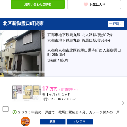
お問い合わせ(無料)
お気に入り
北区新御霊口町貸家
一戸建て
京都市地下鉄烏丸線 北大路駅/徒歩12分
京都市地下鉄烏丸線 鞍馬口駅/徒歩4分
京都府京都市北区鞍馬口通寺町西入新御霊口
町 285-154
3階建 / 築0年
17
万円
（管理費等－）
敷 1ヶ月 / 礼 1ヶ月
1階 / 1SLDK / 70.06㎡
２０２５年築の一戸建て 鞍馬口駅徒歩４分、ガレージ付きの一戸
ポンタ
部屋
新築
パノラマ