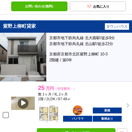
お問い合わせ(無料)
お気に入り
紫野上柳町貸家
タウンハウス
京都市地下鉄烏丸線 北大路駅/徒歩9分
京都市地下鉄烏丸線 北山駅/徒歩22分
京都府京都市北区紫野上柳町 10-3
2階建 / 築0年
25
万円
（管理費等－）
敷 1ヶ月 / 礼 2ヶ月
1階 / 2LDK / 67.48㎡
ポンタ
部屋
新築
パノラマ
動画あり