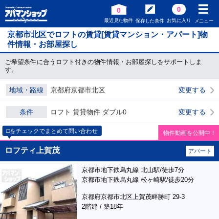
0
0
最近見た物件
お気に入り
保存した条件
メニュー
京都市北区でロフトの賃貸[賃貸マンション・アパート]物
件情報・お部屋探し
ご希望条件に合うロフト付きの物件情報・お部屋探しをサポートしま
す。
地域・路線
京都府京都市北区
変更する
条件
ロフト 賃貸物件 ダブル0
変更する
□をチェックでまとめて問い合わせ
物件動画を公開中！
ロフティ上賀茂
アパート
京都市地下鉄烏丸線 北山駅/徒歩7分
京都市地下鉄烏丸線 松ヶ崎駅/徒歩20分
京都府京都市北区上賀茂畔勝町 29-3
2階建 / 築18年