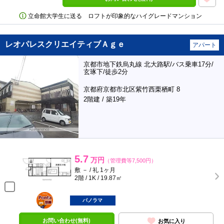
立命館大学生に送る ロフトが印象的なハイグレードマンション
レオパレスクリエイティブＡｇｅ
アパート
京都市地下鉄烏丸線 北大路駅/バス乗車17分/
玄琢下/徒歩2分
京都府京都市北区紫竹西栗栖町 8
2階建 / 築19年
5.7
万円
（管理費等7,500円）
敷 － / 礼 1ヶ月
2階 / 1K / 19.87㎡
ポンタ
部屋
パノラマ
お問い合わせ(無料)
お気に入り