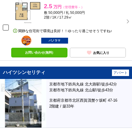
2.5
万円
（管理費等－）
敷 50,000円 / 礼 50,000円
2階 / 1K / 17.29㎡
閑静な住宅街で環境は良好！！ゆったり過ごせそうですね♪
ポンタ
部屋
パノラマ
お問い合わせ(無料)
お気に入り
ハイツシンセリティ
アパート
京都市地下鉄烏丸線 北大路駅/徒歩42分
京都市地下鉄烏丸線 北山駅/徒歩43分
京都府京都市北区西賀茂蟹ケ坂町 47-16
2階建 / 築33年