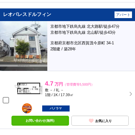
レオパレスドルフィン
アパート
京都市地下鉄烏丸線 北大路駅/徒歩47分
京都市地下鉄烏丸線 北山駅/徒歩43分
京都府京都市北区西賀茂今原町 34-1
2階建 / 築28年
4.7
万円
（管理費等5,500円）
敷 － / 礼 －
1階 / 1K / 17.39㎡
ポンタ
部屋
パノラマ
お問い合わせ(無料)
お気に入り