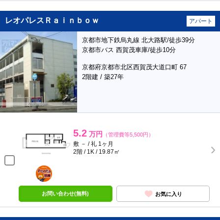
レオパレスＲａｉｎｂｏｗ
アパート
京都市地下鉄烏丸線 北大路駅/徒歩39分
京都市バス 西賀茂車庫/徒歩10分
京都府京都市北区西賀茂大道口町 67
2階建 / 築27年
5.2
万円
（管理費等5,500円）
敷 － / 礼 1ヶ月
2階 / 1K / 19.87㎡
ポンタ
部屋
お問い合わせ(無料)
お気に入り