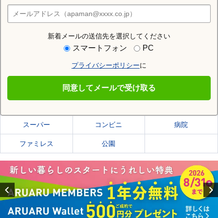
住みたい街の店舗を探す
店舗検索
新着メールの送信先を選択してください
住む街研究所で京都市北区の情報を見る
スマートフォン
PC
プライバシーポリシー
に
京都市北区
同意してメールで受け取る
京都市北区の施設一覧
スーパー
コンビニ
病院
ファミレス
公園
Previous