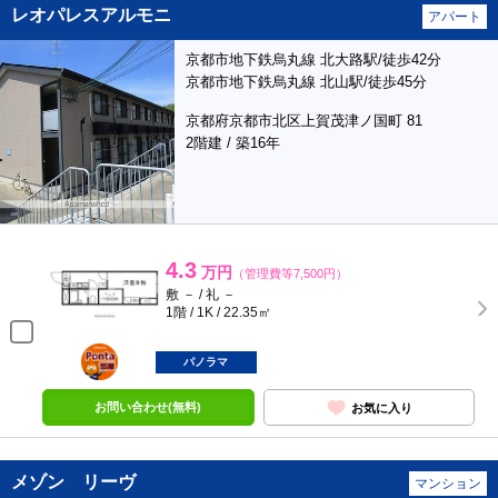
レオパレスアルモニ
アパート
京都市地下鉄烏丸線 北大路駅/徒歩42分
京都市地下鉄烏丸線 北山駅/徒歩45分
京都府京都市北区上賀茂津ノ国町 81
2階建 / 築16年
4.3
万円
（管理費等7,500円）
敷 － / 礼 －
1階 / 1K / 22.35㎡
ポンタ
部屋
パノラマ
お問い合わせ(無料)
お気に入り
メゾン リーヴ
マンション