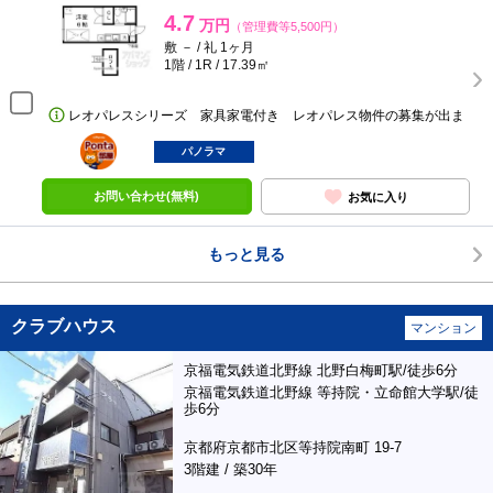
4.7
万円
（管理費等5,500円）
敷 － / 礼 1ヶ月
1階 / 1R / 17.39㎡
レオパレスシリーズ 家具家電付き レオパレス物件の募集が出ま
ポンタ
部屋
パノラマ
お問い合わせ(無料)
お気に入り
もっと見る
クラブハウス
マンション
京福電気鉄道北野線 北野白梅町駅/徒歩6分
京福電気鉄道北野線 等持院・立命館大学駅/徒
歩6分
京都府京都市北区等持院南町 19-7
3階建 / 築30年