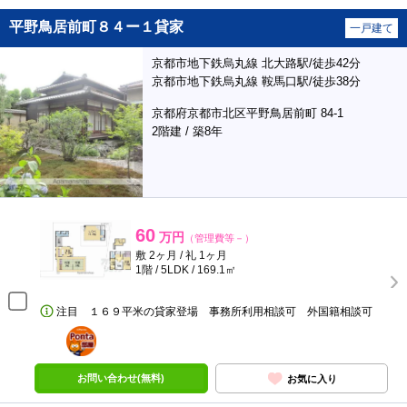
平野鳥居前町８４ー１貸家
一戸建て
京都市地下鉄烏丸線 北大路駅/徒歩42分
京都市地下鉄烏丸線 鞍馬口駅/徒歩38分
京都府京都市北区平野鳥居前町 84-1
2階建 / 築8年
60
万円
（管理費等－）
敷 2ヶ月 / 礼 1ヶ月
1階 / 5LDK / 169.1㎡
注目 １６９平米の貸家登場 事務所利用相談可 外国籍相談可
ポンタ
部屋
お問い合わせ(無料)
お気に入り