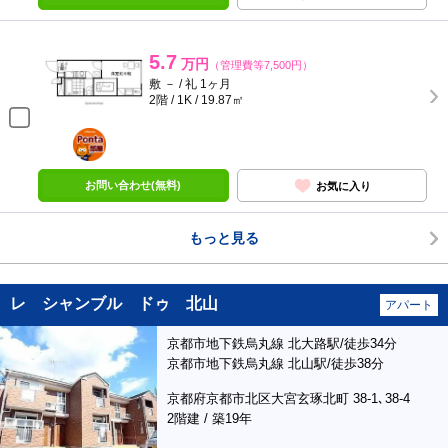
5.7
万円
（管理費等7,500円）
敷 － / 礼 1ヶ月
2階 / 1K / 19.87㎡
ポンタ
部屋
お問い合わせ(無料)
お気に入り
もっと見る
レ シャンブル ドゥ 北山
アパート
京都市地下鉄烏丸線 北大路駅/徒歩34分
京都市地下鉄烏丸線 北山駅/徒歩38分
京都府京都市北区大宮玄琢北町 38-1､38-4
2階建 / 築19年