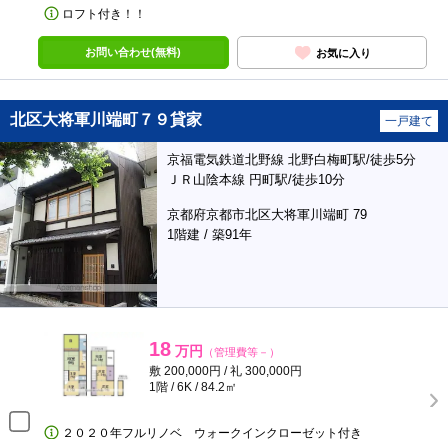
ロフト付き！！
お問い合わせ(無料)
お気に入り
北区大将軍川端町７９貸家
一戸建て
京福電気鉄道北野線 北野白梅町駅/徒歩5分
ＪＲ山陰本線 円町駅/徒歩10分
京都府京都市北区大将軍川端町 79
1階建 / 築91年
18
万円
（管理費等－）
敷 200,000円 / 礼 300,000円
1階 / 6K / 84.2㎡
２０２０年フルリノベ ウォークインクローゼット付き