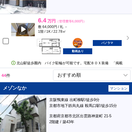
6.4
万円
（管理費等6,000円）
敷 64,000円 / 礼 －
1階 / 1K / 22.78㎡
ポンタ
部屋
パノラマ
動画あり
北山駅徒歩圏内 バイク駐輪が可能です。宅配ＢＯＸ装備 「掲載
44
件
メゾンなか
マンション
京阪鴨東線 出町柳駅/徒歩9分
京都市地下鉄烏丸線 鞍馬口駅/徒歩15分
京都府京都市北区出雲路神楽町 21-5
2階建 / 築43年