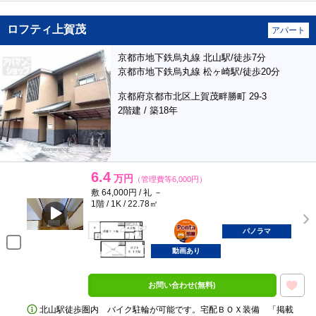
ロフティ上賀茂
アパート
京都市地下鉄烏丸線 北山駅/徒歩7分
京都市地下鉄烏丸線 松ヶ崎駅/徒歩20分
京都府京都市北区上賀茂畔勝町 29-3
2階建 / 築18年
6.4
万円
（管理費等6,000円）
敷 64,000円 / 礼 －
1階 / 1K / 22.78㎡
ポンタ
部屋
パノラマ
動画あり
お問い合わせ(無料)
北山駅徒歩圏内 バイク駐輪が可能です。宅配ＢＯＸ装備 「掲載