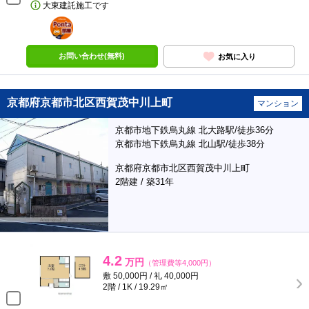
大東建託施工です
ポンタ
部屋
お問い合わせ(無料)
お気に入り
京都府京都市北区西賀茂中川上町
マンション
京都市地下鉄烏丸線 北大路駅/徒歩36分
京都市地下鉄烏丸線 北山駅/徒歩38分
京都府京都市北区西賀茂中川上町
2階建 / 築31年
4.2
万円
（管理費等4,000円）
敷 50,000円 / 礼 40,000円
2階 / 1K / 19.29㎡