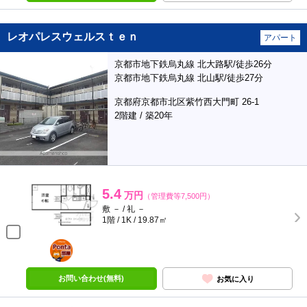
レオパレスウェルスｔｅｎ
アパート
京都市地下鉄烏丸線 北大路駅/徒歩26分
京都市地下鉄烏丸線 北山駅/徒歩27分
京都府京都市北区紫竹西大門町 26-1
2階建 / 築20年
5.4
万円
（管理費等7,500円）
敷 － / 礼 －
1階 / 1K / 19.87㎡
ポンタ
部屋
お問い合わせ(無料)
お気に入り