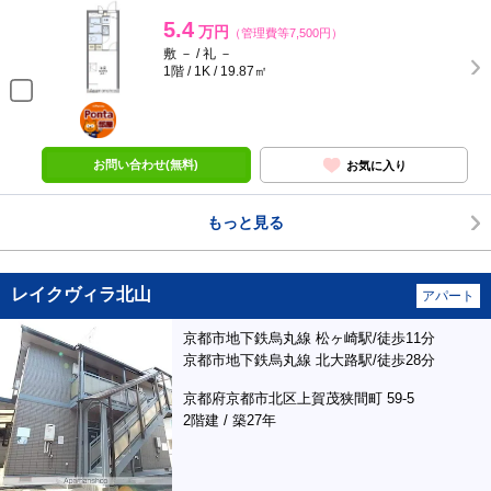
5.4
万円
（管理費等7,500円）
敷 － / 礼 －
1階 / 1K / 19.87㎡
ポンタ
部屋
お問い合わせ(無料)
お気に入り
もっと見る
レイクヴィラ北山
アパート
京都市地下鉄烏丸線 松ヶ崎駅/徒歩11分
京都市地下鉄烏丸線 北大路駅/徒歩28分
京都府京都市北区上賀茂狭間町 59-5
2階建 / 築27年