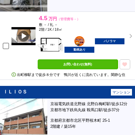
4.5
万円
（管理費等－）
敷 － / 礼 －
2階 / 1K / 18㎡
ポンタ
部屋
パノラマ
動画あり
お問い合わせ(無料)
出町柳駅まで徒歩８分です 鴨川が近くに流れています。閑静な住
ＩＬＩＯＳ
マンション
京福電気鉄道北野線 北野白梅町駅/徒歩12分
京都市地下鉄烏丸線 鞍馬口駅/徒歩37分
京都府京都市北区平野桜木町 25-1
2階建 / 築15年