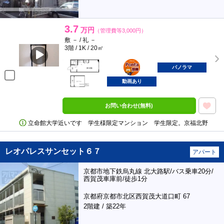
3.7
万円
（管理費等3,000円）
敷 － / 礼 －
3階 / 1K / 20㎡
ポンタ
部屋
パノラマ
動画あり
お問い合わせ(無料)
立命館大学近いです 学生様限定マンション 学生限定。京福北野
レオパレスサンセット６７
アパート
京都市地下鉄烏丸線 北大路駅/バス乗車20分/
西賀茂車庫前/徒歩1分
京都府京都市北区西賀茂大道口町 67
2階建 / 築22年