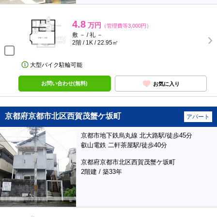
4.8
万円
（管理費等3,000円）
敷 － / 礼 －
2階 / 1K / 22.95㎡
大型バイク駐輪可能
お問い合わせ(無料)
お気に入り
京都府京都市北区西賀茂蟹ケ坂町
アパート
京都市地下鉄烏丸線 北大路駅/徒歩45分
叡山電鉄 二軒茶屋駅/徒歩40分
京都府京都市北区西賀茂蟹ケ坂町
2階建 / 築33年