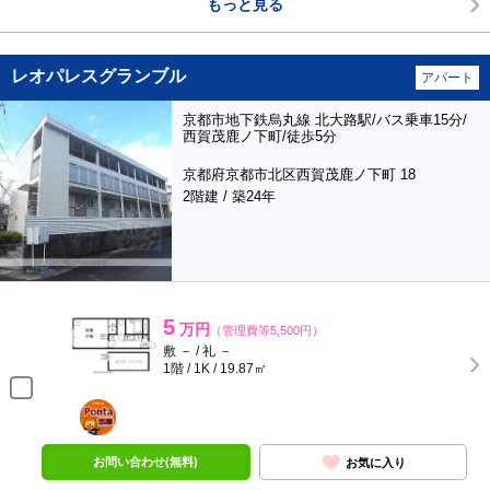
もっと見る
レオパレスグランブル
アパート
京都市地下鉄烏丸線 北大路駅/バス乗車15分/
西賀茂鹿ノ下町/徒歩5分
京都府京都市北区西賀茂鹿ノ下町 18
2階建 / 築24年
5
万円
（管理費等5,500円）
敷 － / 礼 －
1階 / 1K / 19.87㎡
ポンタ
部屋
お問い合わせ(無料)
お気に入り