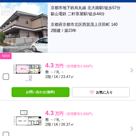
京都市地下鉄烏丸線 北大路駅/徒歩57分
叡山電鉄 二軒茶屋駅/徒歩44分
京都府京都市北区西賀茂上庄田町 140
2階建 / 築23年
NEW
4.3
万円
（管理費等3,300円）
敷 － / 礼 －
2階 / 1K / 23.47㎡
お問い合わせ(無料)
お気に入り
4.3
万円
（管理費等3,300円）
敷 － / 礼 －
2階 / 1K / 26.37㎡