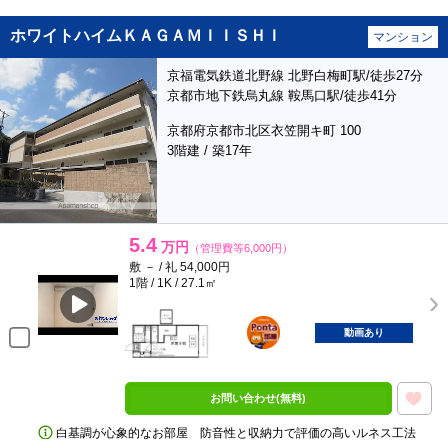
ホワイトハイムＫＡＧＡＭＩＩＳＨＩ
マンション
京福電気鉄道北野線 北野白梅町駅/徒歩27分
京都市地下鉄烏丸線 鞍馬口駅/徒歩41分
京都府京都市北区衣笠開キ町 100
3階建 / 築17年
5.4
万円
（管理費等6,000円）
敷 － / 礼 54,000円
1階 / 1K / 27.1㎡
ポンタ
部屋
動画あり
お問い合わせ(無料)
白基調が心象的なお部屋 防音性と収納力で評価の高いルネス工法