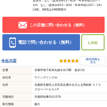
定休日：なし（盆休み8/13～8/16・年末年始12/27～
1/4） なし（盆休み8/13～8/16・年末年始12/27～1/4）
LINE、WEBは24時間受付
この店舗に問い合わせる（無料）
電話で問い合わせる（無料）
LINE
物件情報を
今出川店
見る
交通
京都市地下鉄烏丸線今出川駅 徒歩1分
会社名
ウインズリンク㈱
住所
京都府京都市上京区烏丸通今出川上る岡松町 ２７２
クローバービル１F
宅建免許
京都府知事(5)11578
取引態様
媒介