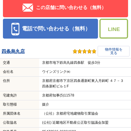
この店舗に問い合わせる（無料）
電話で問い合わせる（無料）
LINE
物件情報を
四条烏丸店
見る
交通
京都市地下鉄烏丸線四条駅 徒歩3分
会社名
ウインズリンク㈱
住所
京都府京都市下京区四条通新町東入月鉾町 ４７－３
四条新町ビル１F
宅建免許
京都府知事(5)11578
取引態様
媒介
所属団体名
（公社）京都府宅地建物取引業協会
公取協名
(公社) 近畿地区不動産公正取引協議会加盟