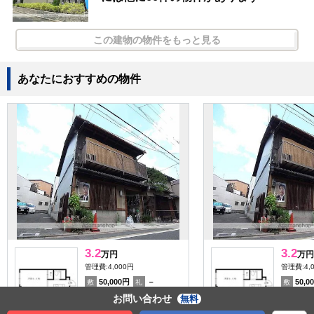
この建物の物件をもっと見る
あなたにおすすめの物件
3.2
3.2
万円
万円
管理費:4,000円
管理費:4,
50,000円
－
50,0
敷
礼
敷
17㎡
1K
17㎡
1K
お問い合わせ
無料
北野白梅町駅 徒歩20分
北野白梅