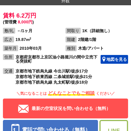
外観
賃料 6.2万円
(管理費
8,000円
)
敷/礼
－/1ヶ月
間取り
1K（詳細無し）
2
広さ
19.87m
階建
2階建/1階
築年月
2010年03月
種別
木造/アパート
住所
京都府京都市上京区油小路堀川の間中立売下
地図を見る
る突抜町
交通
京都市地下鉄烏丸線 今出川駅/徒歩17分
京都市地下鉄東西線 二条城前駅/徒歩21分
京都市地下鉄烏丸線 丸太町駅/徒歩18分
どんなことでもご相談
＼気になることは
ください／
最新の空室状況を問い合わせる（無料）
電話で問い合わせる（無料）
LINE