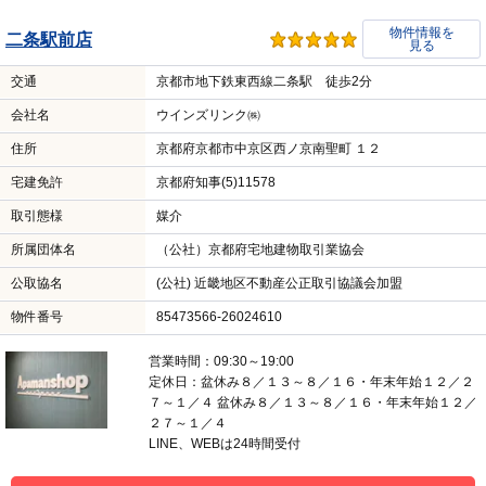
物件情報を
二条駅前店
見る
交通
京都市地下鉄東西線二条駅 徒歩2分
会社名
ウインズリンク㈱
住所
京都府京都市中京区西ノ京南聖町 １２
宅建免許
京都府知事(5)11578
取引態様
媒介
所属団体名
（公社）京都府宅地建物取引業協会
公取協名
(公社) 近畿地区不動産公正取引協議会加盟
物件番号
85473566-26024610
営業時間：09:30～19:00
定休日：盆休み８／１３～８／１６・年末年始１２／２
７～１／４ 盆休み８／１３～８／１６・年末年始１２／
２７～１／４
LINE、WEBは24時間受付