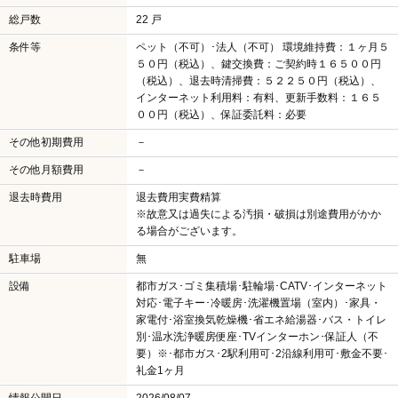
総戸数
22 戸
条件等
ペット（不可）･法人（不可） 環境維持費：１ヶ月５
５０円（税込）、鍵交換費：ご契約時１６５００円
（税込）、退去時清掃費：５２２５０円（税込）、
インターネット利用料：有料、更新手数料：１６５
００円（税込）、保証委託料：必要
その他初期費用
－
その他月額費用
－
退去時費用
退去費用実費精算
※故意又は過失による汚損・破損は別途費用がかか
る場合がございます。
駐車場
無
設備
都市ガス･ゴミ集積場･駐輪場･CATV･インターネット
対応･電子キー･冷暖房･洗濯機置場（室内）･家具・
家電付･浴室換気乾燥機･省エネ給湯器･バス・トイレ
別･温水洗浄暖房便座･TVインターホン･保証人（不
要）※･都市ガス･2駅利用可･2沿線利用可･敷金不要･
礼金1ヶ月