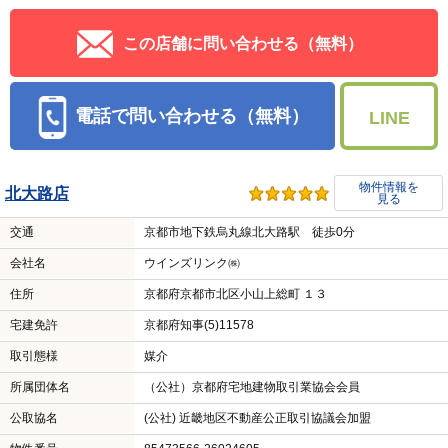
この店舗に問い合わせる（無料）
電話で問い合わせる（無料）
LINE
物件情報を
北大路店
見る
交通
京都市地下鉄烏丸線北大路駅 徒歩0分
会社名
ウインズリンク㈱
住所
京都府京都市北区小山上総町 １３
宅建免許
京都府知事(5)11578
取引態様
媒介
所属団体名
（公社）京都府宅地建物取引業協会会員
公取協名
(公社) 近畿地区不動産公正取引協議会加盟