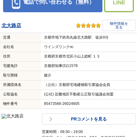
電話で問い合わせる（無料）
LINE
物件情報を
北大路店
見る
交通
京都市地下鉄烏丸線北大路駅 徒歩0分
会社名
ウインズリンク㈱
住所
京都府京都市北区小山上総町 １３
宅建免許
京都府知事(5)11578
取引態様
媒介
所属団体名
（公社）京都府宅地建物取引業協会会員
公取協名
(公社) 近畿地区不動産公正取引協議会加盟
物件番号
85473566-26024605
PRコメントを見る
営業時間：09:30～19:00