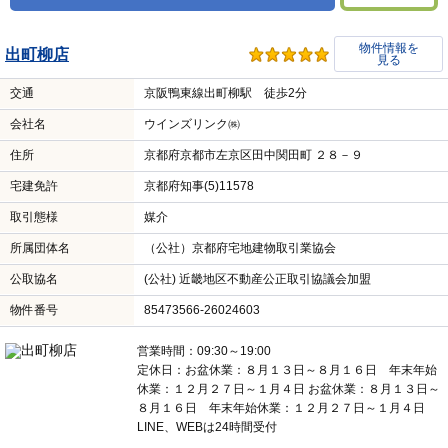
物件情報を
出町柳店
見る
交通
京阪鴨東線出町柳駅 徒歩2分
会社名
ウインズリンク㈱
住所
京都府京都市左京区田中関田町 ２８－９
宅建免許
京都府知事(5)11578
取引態様
媒介
所属団体名
（公社）京都府宅地建物取引業協会
公取協名
(公社) 近畿地区不動産公正取引協議会加盟
物件番号
85473566-26024603
営業時間：09:30～19:00
定休日：お盆休業：８月１３日～８月１６日 年末年始
休業：１２月２７日～１月４日 お盆休業：８月１３日～
８月１６日 年末年始休業：１２月２７日～１月４日
LINE、WEBは24時間受付