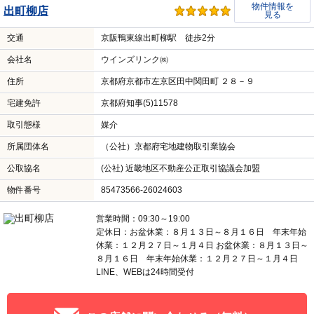
物件情報を
出町柳店
見る
交通
京阪鴨東線出町柳駅 徒歩2分
会社名
ウインズリンク㈱
住所
京都府京都市左京区田中関田町 ２８－９
宅建免許
京都府知事(5)11578
取引態様
媒介
所属団体名
（公社）京都府宅地建物取引業協会
公取協名
(公社) 近畿地区不動産公正取引協議会加盟
物件番号
85473566-26024603
営業時間：09:30～19:00
定休日：お盆休業：８月１３日～８月１６日 年末年始
休業：１２月２７日～１月４日 お盆休業：８月１３日～
８月１６日 年末年始休業：１２月２７日～１月４日
LINE、WEBは24時間受付