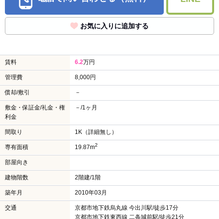
お気に入りに追加する
賃料
6.2
万円
管理費
8,000円
償却/敷引
－
敷金・保証金/礼金・権
－/1ヶ月
利金
間取り
1K（詳細無し）
2
専有面積
19.87m
部屋向き
建物階数
2階建/1階
築年月
2010年03月
交通
京都市地下鉄烏丸線 今出川駅/徒歩17分
京都市地下鉄東西線 二条城前駅/徒歩21分