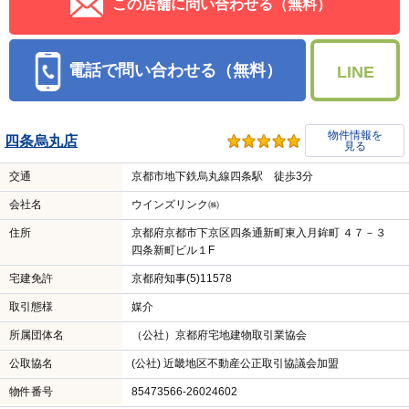
この店舗に問い合わせる（無料）
電話で問い合わせる（無料）
LINE
物件情報を
四条烏丸店
見る
交通
京都市地下鉄烏丸線四条駅 徒歩3分
会社名
ウインズリンク㈱
住所
京都府京都市下京区四条通新町東入月鉾町 ４７－３
四条新町ビル１F
宅建免許
京都府知事(5)11578
取引態様
媒介
所属団体名
（公社）京都府宅地建物取引業協会
公取協名
(公社) 近畿地区不動産公正取引協議会加盟
物件番号
85473566-26024602