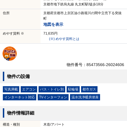
京都市地下鉄烏丸線 丸太町駅/徒歩18分
住所
京都府京都市上京区油小路堀川の間中立売下る突抜
町
地図を表示
めやす賃料 ※
71,635円
(※) めやす賃料とは
物件番号：85473566-26024606
物件の設備
写真満載
エアコン
バス・トイレ別
駐輪場
都市ガス
インターネット対応
TVインターフォン
温水洗浄暖房便座
物件情報詳細
構造・種別
木造/アパート