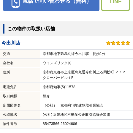
電話で問い合わせる（無料）
LINE
この物件の取扱い店舗
今出川店
交通
京都市地下鉄烏丸線今出川駅 徒歩1分
会社名
ウインズリンク㈱
住所
京都府京都市上京区烏丸通今出川上る岡松町 ２７２
クローバービル１F
宅建免許
京都府知事(5)11578
取引態様
媒介
所属団体名
（公社） 京都府宅地建物取引業協会
公取協名
(公社) 近畿地区不動産公正取引協議会加盟
物件番号
85473566-26024606