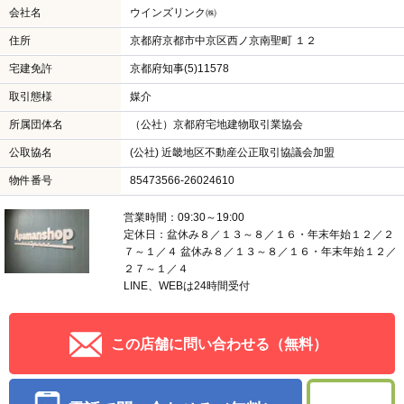
会社名
ウインズリンク㈱
住所
京都府京都市中京区西ノ京南聖町 １２
宅建免許
京都府知事(5)11578
取引態様
媒介
所属団体名
（公社）京都府宅地建物取引業協会
公取協名
(公社) 近畿地区不動産公正取引協議会加盟
物件番号
85473566-26024610
営業時間：09:30～19:00
定休日：盆休み８／１３～８／１６・年末年始１２／２
７～１／４ 盆休み８／１３～８／１６・年末年始１２／
２７～１／４
LINE、WEBは24時間受付
この店舗に問い合わせる（無料）