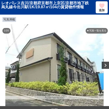
レオパレス吉川/京都府京都市上京区/京都市地下鉄
烏丸線今出川駅/1K/19.87㎡/104の賃貸物件情報
追加
写真満載
1/20
■ 写真一覧を見る