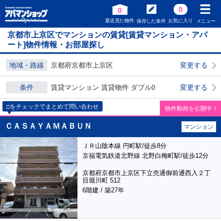
0
0
最近見た物件
お気に入り
保存した条件
メニュー
京都市上京区でマンションの賃貸[賃貸マンション・アパ
ート]物件情報・お部屋探し
地域・路線
京都府京都市上京区
変更する
条件
賃貸マンション 賃貸物件 ダブル0
変更する
□をチェックでまとめて問い合わせ
物件動画を公開中！
ＣＡＳＡＹＡＭＡＢＵＮ
マンション
ＪＲ山陰本線 円町駅/徒歩8分
京福電気鉄道北野線 北野白梅町駅/徒歩12分
京都府京都市上京区下立売通御前通西入２丁
目堀川町 512
6階建 / 築27年