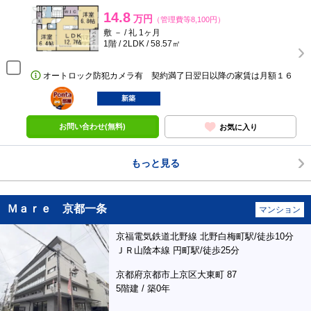
14.8
万円
（管理費等8,100円）
敷 － / 礼 1ヶ月
1階 / 2LDK / 58.57㎡
オートロック防犯カメラ有 契約満了日翌日以降の家賃は月額１６
ポンタ
部屋
新築
お問い合わせ(無料)
お気に入り
もっと見る
Ｍａｒｅ 京都一条
マンション
京福電気鉄道北野線 北野白梅町駅/徒歩10分
ＪＲ山陰本線 円町駅/徒歩25分
京都府京都市上京区大東町 87
5階建 / 築0年