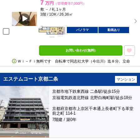
7
万円
（管理費等7,000円）
敷 － / 礼 1ヶ月
3階 / 1DK / 26.36㎡
パノラマ
動画あり
お問い合わせ(無料)
Ｗｉ－Ｆｉ無料です 自転車で同志社大学（今出川）迄８分、立命
エステムコート京都二条
マンション
京都市地下鉄東西線 二条駅/徒歩15分
京福電気鉄道北野線 北野白梅町駅/徒歩18分
京都府京都市上京区千本通上長者町下る革堂
前之町 114-1
7階建 / 築0年