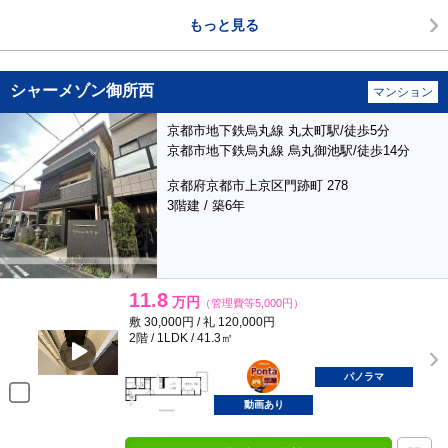
もっと見る
シャーメゾン御所西
マンション
京都市地下鉄烏丸線 丸太町駅/徒歩5分
京都市地下鉄烏丸線 烏丸御池駅/徒歩14分
京都府京都市上京区門跡町 278
3階建 / 築6年
11.8
万円
（管理費等5,000円）
敷 30,000円 / 礼 120,000円
2階 / 1LDK / 41.3㎡
ポンタ
部屋
パノラマ
動画あり