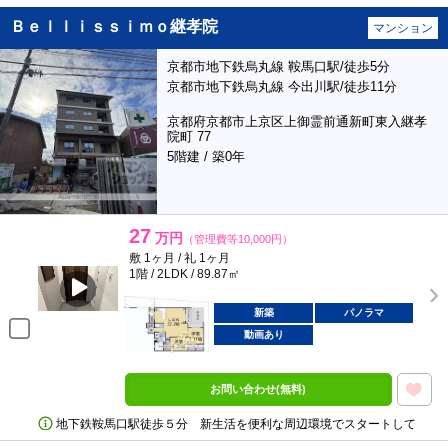
Ｂｅｌｌｉｓｓｉｍｏ継孝院
マンション
京都市地下鉄烏丸線 鞍馬口駅/徒歩5分
京都市地下鉄烏丸線 今出川駅/徒歩11分
京都府京都市上京区上御霊前通新町東入継孝
院町 77
5階建 / 築0年
27
万円
（管理費等10,000円）
敷 1ヶ月 / 礼 1ヶ月
1階 / 2LDK / 89.87㎡
新築
パノラマ
動画あり
お問い合わせ(無料)
地下鉄鞍馬口駅徒歩５分 新生活を便利な周辺環境でスタートして