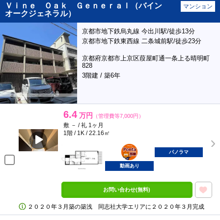
Ｖｉｎｅ Ｏａｋ Ｇｅｎｅｒａｌ（バイン
マンション
オークジェネラル）
京都市地下鉄烏丸線 今出川駅/徒歩13分
京都市地下鉄東西線 二条城前駅/徒歩23分
京都府京都市上京区葭屋町通一条上る晴明町
828
3階建 / 築6年
6.4
万円
（管理費等7,000円）
敷 － / 礼 1ヶ月
1階 / 1K / 22.16㎡
ポンタ
部屋
パノラマ
動画あり
お問い合わせ(無料)
２０２０年３月築の築浅 同志社大学エリアに２０２０年３月完成