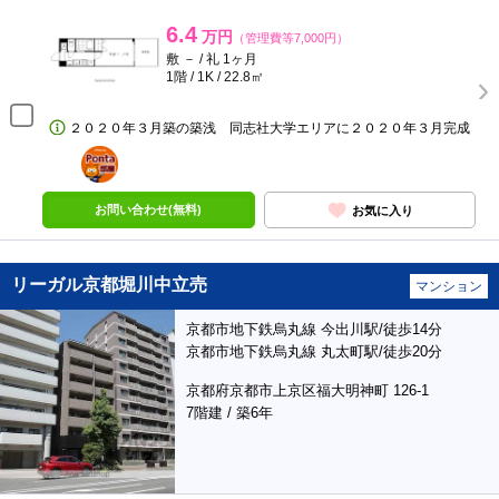
6.4
万円
（管理費等7,000円）
敷 － / 礼 1ヶ月
1階 / 1K / 22.8㎡
２０２０年３月築の築浅 同志社大学エリアに２０２０年３月完成
ポンタ
部屋
お問い合わせ(無料)
お気に入り
リーガル京都堀川中立売
マンション
京都市地下鉄烏丸線 今出川駅/徒歩14分
京都市地下鉄烏丸線 丸太町駅/徒歩20分
京都府京都市上京区福大明神町 126-1
7階建 / 築6年