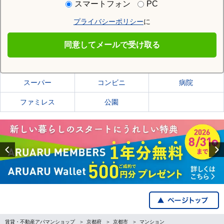
スマートフォン
PC
プライバシーポリシー
に
京都市上京区
同意してメールで受け取る
京都市上京区の施設一覧
スーパー
コンビニ
病院
ファミレス
公園
Previous
賃貸・不動産アパマンショップ
京都府
京都市
マンション