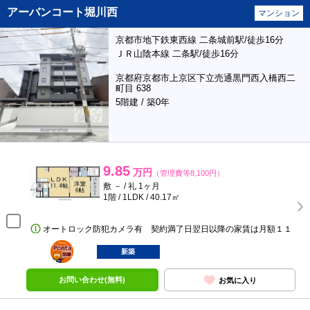
アーバンコート堀川西
マンション
京都市地下鉄東西線 二条城前駅/徒歩16分
ＪＲ山陰本線 二条駅/徒歩16分
京都府京都市上京区下立売通黒門西入橋西二
町目 638
5階建 / 築0年
9.85
万円
（管理費等8,100円）
敷 － / 礼 1ヶ月
1階 / 1LDK / 40.17㎡
オートロック防犯カメラ有 契約満了日翌日以降の家賃は月額１１
ポンタ
部屋
新築
お問い合わせ(無料)
お気に入り