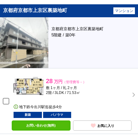
京都府京都市上京区裏築地町
マンション
京都府京都市上京区裏築地町
5階建 / 築0年
28
万円
（管理費等－）
敷 1ヶ月 / 礼 2ヶ月
2階 / 3LDK / 71.53㎡
地下鉄今出川駅迄徒歩4分
新築
パノラマ
お問い合わせ(無料)
お気に入り