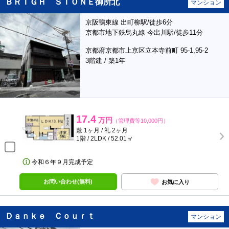
ＢＲＩＧＨ ＳＴＯＮＥ御所北
マンション
京阪鴨東線 出町柳駅/徒歩6分
京都市地下鉄烏丸線 今出川駅/徒歩11分
京都府京都市上京区立本寺前町 95-1,95-2
3階建 / 築1年
17.4
万円
（管理費等10,000円）
敷 1ヶ月 / 礼 2ヶ月
1階 / 2LDK / 52.01㎡
令和６年９月完成予定
お問い合わせ(無料)
お気に入り
Ｄａｎｋｅ Ｃｏｕｒｔ
マンション