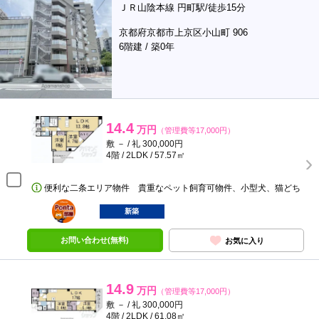
ＪＲ山陰本線 円町駅/徒歩15分
京都府京都市上京区小山町 906
6階建 / 築0年
14.4
万円
（管理費等17,000円）
敷 － / 礼 300,000円
4階 / 2LDK / 57.57㎡
便利な二条エリア物件 貴重なペット飼育可物件、小型犬、猫どち
ポンタ
部屋
新築
お問い合わせ(無料)
お気に入り
14.9
万円
（管理費等17,000円）
敷 － / 礼 300,000円
4階 / 2LDK / 61.08㎡