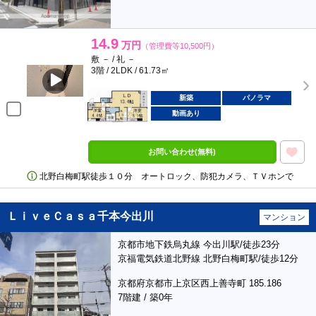
14.9
万円
（管理費等10,500円）
敷 － / 礼 －
3階 / 2LDK / 61.73㎡
新築
パノラマ
動画あり
お問い合わせ(無料)
北野白梅町駅徒歩１０分 オートロック、防犯カメラ、ＴＶホンで
ＬｉｖｅＣａｓａ千本今出川
マンション
京都市地下鉄烏丸線 今出川駅/徒歩23分
京福電気鉄道北野線 北野白梅町駅/徒歩12分
京都府京都市上京区西上善寺町 185.186
7階建 / 築0年