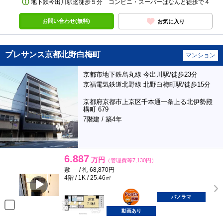
地下鉄今出川駅迄徒歩５分 コンビニ・スーパーはなんと徒歩で４
お問い合わせ(無料)
お気に入り
プレサンス京都北野白梅町
マンション
京都市地下鉄烏丸線 今出川駅/徒歩23分
京福電気鉄道北野線 北野白梅町駅/徒歩15分
京都府京都市上京区千本通一条上る北伊勢殿
構町 679
7階建 / 築4年
6.887
万円
（管理費等7,130円）
敷 － / 礼 68,870円
4階 / 1K / 25.46㎡
ポンタ
部屋
パノラマ
動画あり