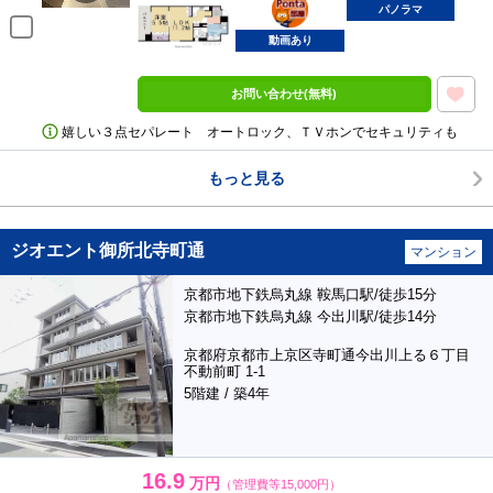
部屋
パノラマ
動画あり
お問い合わせ(無料)
嬉しい３点セパレート オートロック、ＴＶホンでセキュリティも
もっと見る
ジオエント御所北寺町通
マンション
京都市地下鉄烏丸線 鞍馬口駅/徒歩15分
京都市地下鉄烏丸線 今出川駅/徒歩14分
京都府京都市上京区寺町通今出川上る６丁目
不動前町 1-1
5階建 / 築4年
16.9
万円
（管理費等15,000円）