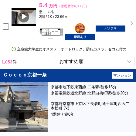
5.4
万円
（管理費等6,000円）
敷 － / 礼 －
2階 / 1K / 23.66㎡
ポンタ
部屋
パノラマ
動画あり
立命館大学生にオススメ オートロック、防犯カメラ、セコム付の
1,053
件
Ｃｏｃｏｎ京都一条
マンション
京都市地下鉄東西線 二条駅/徒歩15分
京福電気鉄道北野線 北野白梅町駅/徒歩20分
京都府京都市上京区下長者町通土屋町西入二
本松町 7-3
4階建 / 築0年