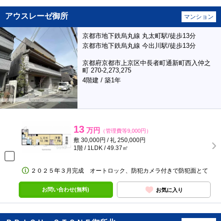
アウスレーゼ御所
マンション
京都市地下鉄烏丸線 丸太町駅/徒歩13分
京都市地下鉄烏丸線 今出川駅/徒歩13分
京都府京都市上京区中長者町通新町西入仲之
町 270-2,273,275
4階建 / 築1年
13
万円
（管理費等9,000円）
敷 30,000円 / 礼 250,000円
1階 / 1LDK / 49.37㎡
２０２５年３月完成 オートロック、防犯カメラ付きで防犯面とて
お問い合わせ(無料)
お気に入り