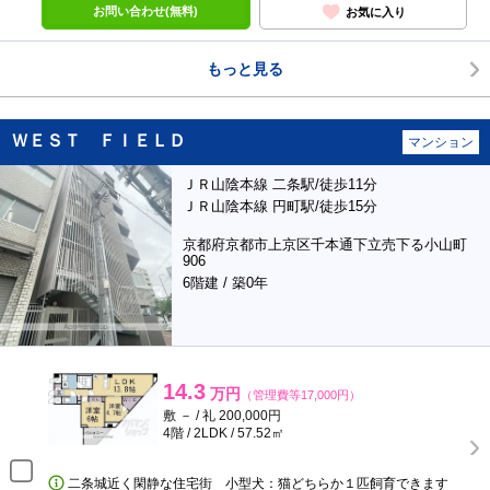
お問い合わせ(無料)
お気に入り
もっと見る
ＷＥＳＴ ＦＩＥＬＤ
マンション
ＪＲ山陰本線 二条駅/徒歩11分
ＪＲ山陰本線 円町駅/徒歩15分
京都府京都市上京区千本通下立売下る小山町
906
6階建 / 築0年
14.3
万円
（管理費等17,000円）
敷 － / 礼 200,000円
4階 / 2LDK / 57.52㎡
二条城近く閑静な住宅街 小型犬：猫どちらか１匹飼育できます