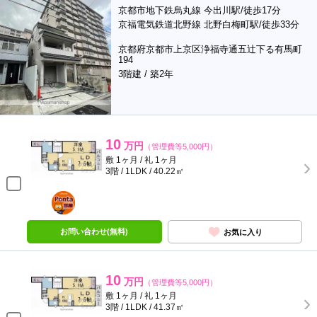
京都市地下鉄烏丸線 今出川駅/徒歩17分
京福電気鉄道北野線 北野白梅町駅/徒歩33分
京都府京都市上京区浄福寺通五辻下る有馬町
194
3階建 / 築2年
10
万円
（管理費等5,000円）
敷 1ヶ月 / 礼 1ヶ月
3階 / 1LDK / 40.22㎡
ポンタ
部屋
お問い合わせ(無料)
お気に入り
10
万円
（管理費等5,000円）
敷 1ヶ月 / 礼 1ヶ月
3階 / 1LDK / 41.37㎡