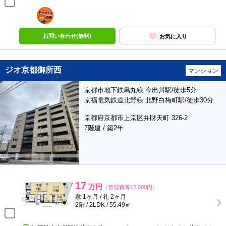
ポンタ
部屋
お問い合わせ(無料)
お気に入り
ジオ京都御所西
マンション
京都市地下鉄烏丸線 今出川駅/徒歩5分
京福電気鉄道北野線 北野白梅町駅/徒歩30分
京都府京都市上京区弁財天町 326-2
7階建 / 築2年
17
万円
（管理費等12,000円）
敷 1ヶ月 / 礼 2ヶ月
2階 / 2LDK / 55.49㎡