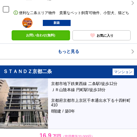
便利な二条エリア物件 貴重なペット飼育可物件、小型犬、猫どち
ポンタ
部屋
新築
お問い合わせ(無料)
お気に入り
もっと見る
ＳＴＡＮＤＺ京都二条
マンション
京都市地下鉄東西線 二条駅/徒歩12分
ＪＲ山陰本線 円町駅/徒歩18分
京都府京都市上京区千本通出水下る十四軒町
410
8階建 / 築0年
16.9
万円
（管理費等20,000円）