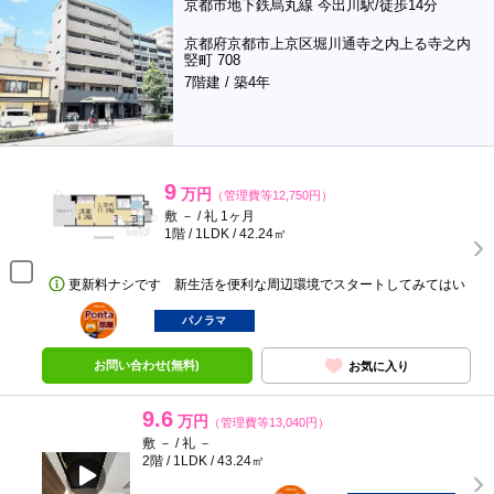
京都市地下鉄烏丸線 今出川駅/徒歩14分
京都府京都市上京区堀川通寺之内上る寺之内
竪町 708
7階建 / 築4年
9
万円
（管理費等12,750円）
敷 － / 礼 1ヶ月
1階 / 1LDK / 42.24㎡
更新料ナシです 新生活を便利な周辺環境でスタートしてみてはい
ポンタ
部屋
パノラマ
お問い合わせ(無料)
お気に入り
9.6
万円
（管理費等13,040円）
敷 － / 礼 －
2階 / 1LDK / 43.24㎡
ポンタ