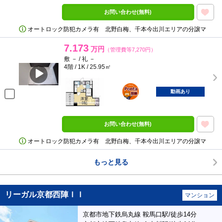
お問い合わせ(無料)
オートロック防犯カメラ有 北野白梅、千本今出川エリアの分譲マ
7.173
万円
（管理費等7,270円）
敷 － / 礼 －
4階 / 1K / 25.95㎡
ポンタ
部屋
動画あり
お問い合わせ(無料)
オートロック防犯カメラ有 北野白梅、千本今出川エリアの分譲マ
もっと見る
リーガル京都西陣ＩＩ
マンション
京都市地下鉄烏丸線 鞍馬口駅/徒歩14分