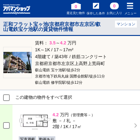
0
0
最近見た物件
お気に入り
保存した条件
メニュー
正和フラット宝ヶ池/京都府京都市左京区/叡
マンション
山電鉄宝ケ池駅の賃貸物件情報
賃料：
3.5
～
4.2
万円
1K～1K / 17～17m²
4階建て / 築43年 / 鉄筋コンクリート
京都府京都市左京区上高野上荒蒔町
叡山電鉄 宝ケ池駅/徒歩2分
京都市地下鉄烏丸線 国際会館駅/徒歩11分
叡山電鉄 修学院駅/徒歩12分
この建物の物件をすべて選択
4.2
万円
（管理費等－）
敷 － / 礼 －
2階 / 1K / 17㎡
写真満載
動画あり