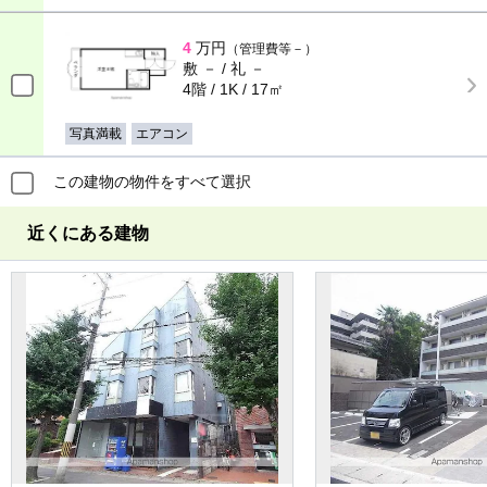
4
万円
（管理費等－）
敷 － / 礼 －
4階 / 1K / 17㎡
写真満載
エアコン
この建物の物件をすべて選択
近くにある建物