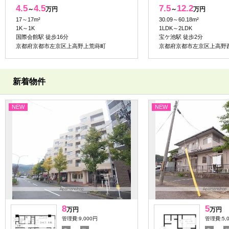
4.5
4.5
7.5
12.2
～
万円
～
万円
17～17m²
30.09～60.18m²
1K～1K
1LDK～2LDK
国際会館駅 徒歩16分
宝ケ池駅 徒歩2分
京都府京都市左京区上高野上荒蒔町
京都府京都市左京区上高野
新着物件
NEW
NEW
8
5
万円
万円
管理費:9,000円
管理費:5,