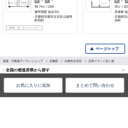
－
－
－
敷
礼
敷
48.74㎡
2DK
35㎡
2D
修学院駅 徒歩2分
岩倉駅 徒
京都府京都市左京区山端壱
京都府京
町田町
谷町
収納
ルームシェア
賃貸・不動産アパマンショップ
京都府
京都市左京区
正和フラット宝ヶ池
全国の都道府県から探す
企業・IR情報
サイトポリシー
お気に入りに追加
まとめて問い合わせ
プライバシーポリシー
運営会社について
©APAMAN Co.,Ltd.