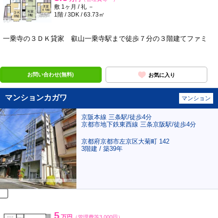
敷 1ヶ月 / 礼 －
1階 / 3DK / 63.73㎡
一乗寺の３ＤＫ貸家 叡山一乗寺駅まで徒歩７分の３階建てファミ
ポンタ
部屋
お問い合わせ(無料)
お気に入り
マンションカガワ
マンション
京阪本線 三条駅/徒歩4分
京都市地下鉄東西線 三条京阪駅/徒歩4分
京都府京都市左京区大菊町 142
3階建 / 築39年
5
万円
（管理費等3,000円）