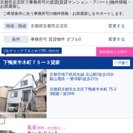
京都市左京区で事務所可の賃貸[賃貸マンション・アパート]物件情報・
お部屋探し
ご希望条件に合う事務所可の物件情報・お部屋探しをサポートします。
地域・路線
京都府京都市左京区
変更する
条件
事務所可 賃貸物件 ダブル0
変更する
□をチェックでまとめて問い合わせ
物件動画を公開中！
下鴨東半木町７５ー３貸家
一戸建て
京都市地下鉄烏丸線 北山駅/徒歩10分
叡山電鉄 一乗寺駅/徒歩27分
京都府京都市左京区下鴨東半木町 75-3
3階建 / 築29年
8.6
万円
（管理費等－）
敷 1ヶ月 / 礼 2ヶ月