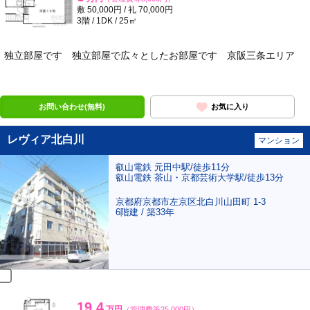
敷 50,000円 / 礼 70,000円
3階 / 1DK / 25㎡
独立部屋です 独立部屋で広々としたお部屋です 京阪三条エリア
ポンタ
部屋
お問い合わせ(無料)
お気に入り
レヴィア北白川
マンション
叡山電鉄 元田中駅/徒歩11分
叡山電鉄 茶山・京都芸術大学駅/徒歩13分
京都府京都市左京区北白川山田町 1-3
6階建 / 築33年
19.4
万円
（管理費等25,000円）