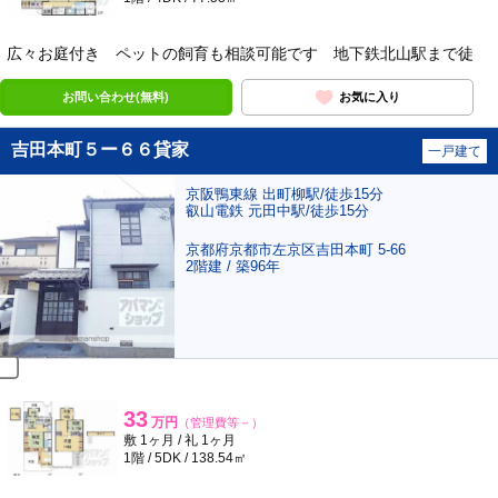
広々お庭付き ペットの飼育も相談可能です 地下鉄北山駅まで徒
お問い合わせ(無料)
お気に入り
吉田本町５ー６６貸家
一戸建て
京阪鴨東線 出町柳駅/徒歩15分
叡山電鉄 元田中駅/徒歩15分
京都府京都市左京区吉田本町 5-66
2階建 / 築96年
33
万円
（管理費等－）
敷 1ヶ月 / 礼 1ヶ月
1階 / 5DK / 138.54㎡