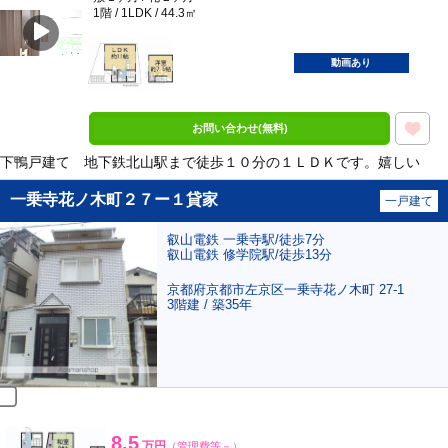
1階 / 1LDK / 44.3㎡
ポンタ
部屋
動画あり
お問い合わせ(無料)
下鴨戸建て 地下鉄北山駅まで徒歩１０分の１ＬＤＫです。嬉しい
一乗寺花ノ木町２７ー１貸家
一戸建て
叡山電鉄 一乗寺駅/徒歩7分
叡山電鉄 修学院駅/徒歩13分
京都府京都市左京区一乗寺花ノ木町 27-1
3階建 / 築35年
8.5
万円
（管理費等－）