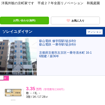
洋風外観の京町家です 平成２７年全面リノベーション 和風庭園
ポンタ
部屋
お問い合わせ(無料)
お気に入り
ソレイユダイサン
マンション
叡山電鉄 修学院駅/徒歩8分
叡山電鉄 一乗寺駅/徒歩8分
京都府京都市左京区一乗寺清水町 16-1
6階建 / 築36年
NEW
3.35
万円
（管理費等2,500円）
敷 － / 礼 －
3階 / 1K / 17.28㎡