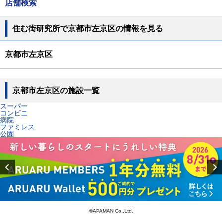
店舗検索
住む街研究所で京都市左京区の情報を見る
京都市左京区
京都市左京区の施設一覧
スーパー
コンビニ
病院
ファミレス
公園
Previous
©APAMAN Co.,Ltd.