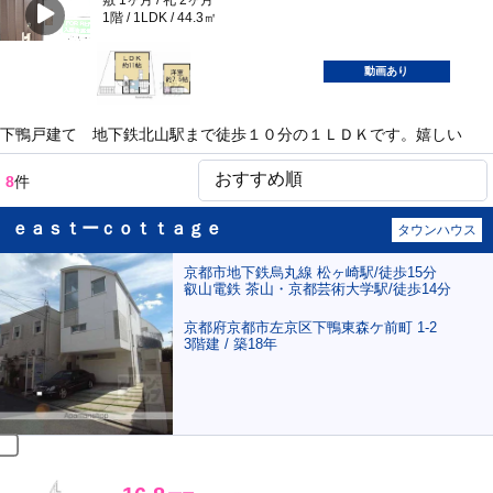
1階 / 1LDK / 44.3㎡
ポンタ
部屋
動画あり
下鴨戸建て 地下鉄北山駅まで徒歩１０分の１ＬＤＫです。嬉しい
8
件
ｅａｓｔーｃｏｔｔａｇｅ
タウンハウス
京都市地下鉄烏丸線 松ヶ崎駅/徒歩15分
叡山電鉄 茶山・京都芸術大学駅/徒歩14分
京都府京都市左京区下鴨東森ケ前町 1-2
3階建 / 築18年