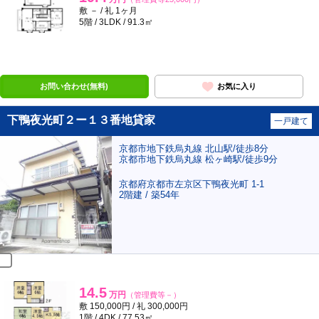
敷 － / 礼 1ヶ月
5階 / 3LDK / 91.3㎡
ポンタ
部屋
お問い合わせ(無料)
お気に入り
下鴨夜光町２ー１３番地貸家
一戸建て
京都市地下鉄烏丸線 北山駅/徒歩8分
京都市地下鉄烏丸線 松ヶ崎駅/徒歩9分
京都府京都市左京区下鴨夜光町 1-1
2階建 / 築54年
14.5
万円
（管理費等－）
敷 150,000円 / 礼 300,000円
1階 / 4DK / 77.53㎡