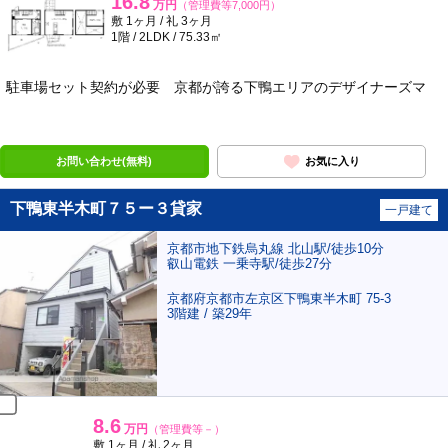
16.8
万円
（管理費等7,000円）
敷 1ヶ月 / 礼 3ヶ月
1階 / 2LDK / 75.33㎡
駐車場セット契約が必要 京都が誇る下鴨エリアのデザイナーズマ
ポンタ
部屋
お問い合わせ(無料)
お気に入り
下鴨東半木町７５ー３貸家
一戸建て
京都市地下鉄烏丸線 北山駅/徒歩10分
叡山電鉄 一乗寺駅/徒歩27分
京都府京都市左京区下鴨東半木町 75-3
3階建 / 築29年
8.6
万円
（管理費等－）
敷 1ヶ月 / 礼 2ヶ月