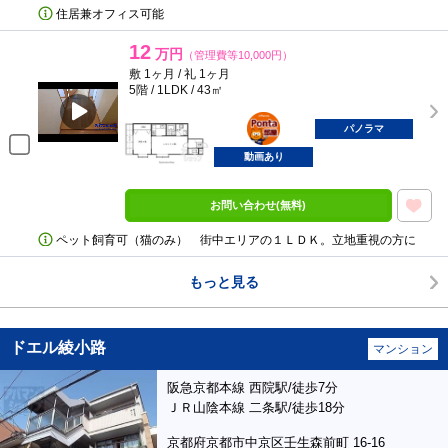
住居兼オフィス可能
12
万円
（管理費等10,000円）
敷 1ヶ月 / 礼 1ヶ月
5階 / 1LDK / 43㎡
ポンタ
部屋
パノラマ
動画あり
お問い合わせ(無料)
ペット飼育可（猫のみ） 街中エリアの１ＬＤＫ。立地重視の方に
もっと見る
ドエル綾小路
マンション
阪急京都本線 西院駅/徒歩7分
ＪＲ山陰本線 二条駅/徒歩18分
京都府京都市中京区壬生森前町 16-16