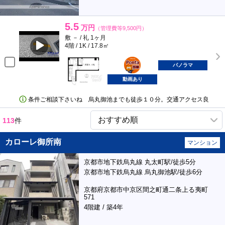
5.5
万円
（管理費等9,500円）
敷 － / 礼 1ヶ月
4階 / 1K / 17.8㎡
ポンタ
部屋
パノラマ
動画あり
条件ご相談下さいね 烏丸御池までも徒歩１０分。交通アクセス良
113
件
カローレ御所南
マンション
京都市地下鉄烏丸線 丸太町駅/徒歩5分
京都市地下鉄烏丸線 烏丸御池駅/徒歩6分
京都府京都市中京区間之町通二条上る夷町
571
4階建 / 築4年