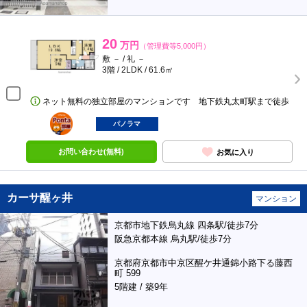
20
万円
（管理費等5,000円）
敷 － / 礼 －
3階 / 2LDK / 61.6㎡
ネット無料の独立部屋のマンションです 地下鉄丸太町駅まで徒歩
ポンタ
部屋
パノラマ
お問い合わせ(無料)
お気に入り
カーサ醒ヶ井
マンション
京都市地下鉄烏丸線 四条駅/徒歩7分
阪急京都本線 烏丸駅/徒歩7分
京都府京都市中京区醒ケ井通錦小路下る藤西
町 599
5階建 / 築9年