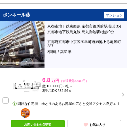
ボンネール葵
マンション
京都市地下鉄東西線 京都市役所前駅/徒歩3分
京都市地下鉄烏丸線 烏丸御池駅/徒歩9分
京都府京都市中京区御幸町通御池上る亀屋町
387
8階建 / 築31年
6.8
万円
（管理費等6,000円）
敷 100,000円 / 礼 －
3階 / 1DK / 32.56㎡
閑静な住宅街 ゆとりのあるお部屋の広さと交通アクセス良好エリ
ポンタ
部屋
お問い合わせ(無料)
お気に入り