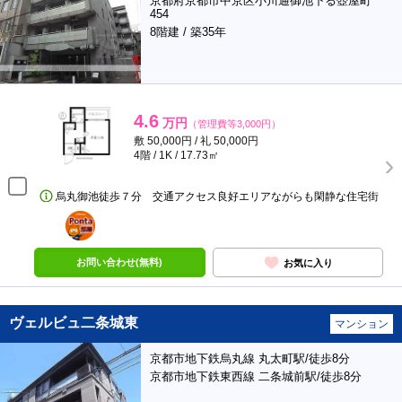
京都府京都市中京区小川通御池下る壺屋町
454
8階建 / 築35年
4.6
万円
（管理費等3,000円）
敷 50,000円 / 礼 50,000円
4階 / 1K / 17.73㎡
烏丸御池徒歩７分 交通アクセス良好エリアながらも閑静な住宅街
ポンタ
部屋
お問い合わせ(無料)
お気に入り
ヴェルビュ二条城東
マンション
京都市地下鉄烏丸線 丸太町駅/徒歩8分
京都市地下鉄東西線 二条城前駅/徒歩8分