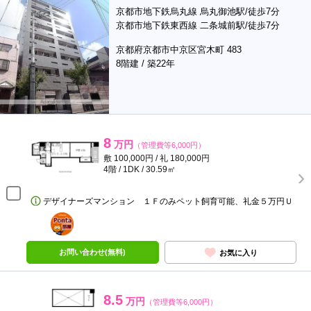
京都市地下鉄烏丸線 烏丸御池駅/徒歩7分
京都市地下鉄東西線 二条城前駅/徒歩7分
京都府京都市中京区宮木町 483
8階建 / 築22年
8
万円
（管理費等6,000円）
敷 100,000円 / 礼 180,000円
4階 / 1DK / 30.59㎡
デザイナーズマンション １Ｆのみペット飼育可能、礼金５万円Ｕ
ポンタ
部屋
お問い合わせ(無料)
お気に入り
8.5
万円
（管理費等6,000円）