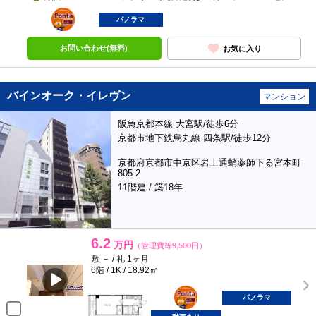
ポンタ
部屋
パノラマ
お問い合わせ(無料)
お気に入り
バインオーク・イレヴン
マンション
阪急京都本線 大宮駅/徒歩6分
京都市地下鉄烏丸線 四条駅/徒歩12分
京都府京都市中京区岩上通蛸薬師下る宮本町
805-2
11階建 / 築18年
6.2
万円
（管理費等9,500円）
敷 － / 礼 1ヶ月
6階 / 1K / 18.92㎡
ポンタ
部屋
パノラマ