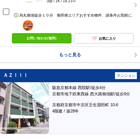
3階 / 1K / 18.23㎡
烏丸御池徒歩１０分 御所南エリアおすすめ物件、諸条件お気軽に
ポンタ
部屋
お問い合わせ(無料)
お気に入り
もっと見る
ＡＺＩＩＩ
マンション
阪急京都本線 西院駅/徒歩4分
京都市地下鉄東西線 西大路御池駅/徒歩9分
京都府京都市中京区壬生淵田町 10-6
4階建 / 築28年