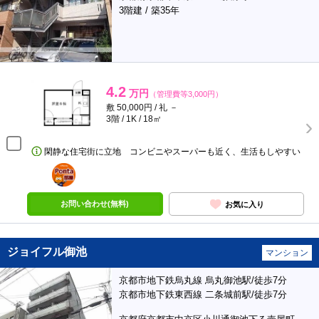
3階建 / 築35年
4.2
万円
（管理費等3,000円）
敷 50,000円 / 礼 －
3階 / 1K / 18㎡
閑静な住宅街に立地 コンビニやスーパーも近く、生活もしやすい
ポンタ
部屋
お問い合わせ(無料)
お気に入り
ジョイフル御池
マンション
京都市地下鉄烏丸線 烏丸御池駅/徒歩7分
京都市地下鉄東西線 二条城前駅/徒歩7分