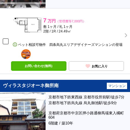
7
万円
（管理費等7,000円）
敷 1ヶ月 / 礼 1ヶ月
2階 / 1R / 24.49㎡
ペット相談可物件 四条烏丸エリアデザイナーズマンションの登場
ポンタ
部屋
お問い合わせ(無料)
お気に入り
ヴィラスタジオーネ御所南
マンション
京都市地下鉄東西線 京都市役所前駅/徒歩7分
京都市地下鉄烏丸線 烏丸御池駅/徒歩9分
京都府京都市中京区押小路通柳馬場東入橘町
604
6階建 / 築10年