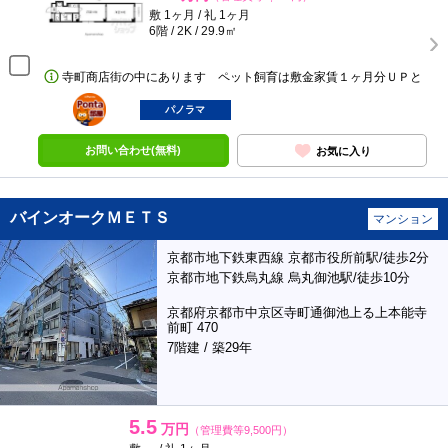
敷 1ヶ月 / 礼 1ヶ月
6階 / 2K / 29.9㎡
寺町商店街の中にあります ペット飼育は敷金家賃１ヶ月分ＵＰと
ポンタ
部屋
パノラマ
お問い合わせ(無料)
お気に入り
バインオークＭＥＴＳ
マンション
京都市地下鉄東西線 京都市役所前駅/徒歩2分
京都市地下鉄烏丸線 烏丸御池駅/徒歩10分
京都府京都市中京区寺町通御池上る上本能寺
前町 470
7階建 / 築29年
5.5
万円
（管理費等9,500円）