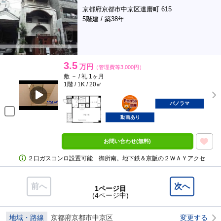
京都府京都市中京区達磨町 615
5階建 / 築38年
3.5
万円
（管理費等3,000円）
敷 － / 礼 1ヶ月
1階 / 1K / 20㎡
ポンタ
部屋
パノラマ
動画あり
お問い合わせ(無料)
２口ガスコンロ設置可能 御所南。地下鉄＆京阪の２ＷＡＹアクセ
前へ
次へ
1ページ目
(4ページ中)
地域・路線
京都府京都市中京区
変更する