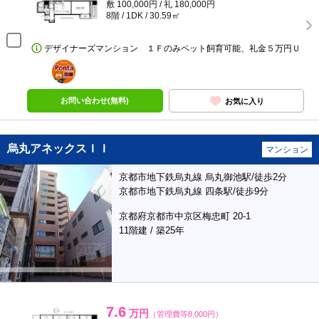
敷 100,000円 / 礼 180,000円
8階 / 1DK / 30.59㎡
デザイナーズマンション １Ｆのみペット飼育可能、礼金５万円Ｕ
ポンタ
部屋
お問い合わせ(無料)
お気に入り
烏丸アネックスＩＩ
マンション
京都市地下鉄烏丸線 烏丸御池駅/徒歩2分
京都市地下鉄烏丸線 四条駅/徒歩9分
京都府京都市中京区梅忠町 20-1
11階建 / 築25年
7.6
万円
（管理費等8,000円）