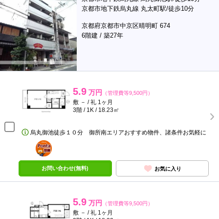
京都市地下鉄烏丸線 丸太町駅/徒歩10分
京都府京都市中京区晴明町 674
6階建 / 築27年
5.9
万円
（管理費等9,500円）
敷 － / 礼 1ヶ月
3階 / 1K / 18.23㎡
烏丸御池徒歩１０分 御所南エリアおすすめ物件、諸条件お気軽に
ポンタ
部屋
お問い合わせ(無料)
お気に入り
5.9
万円
（管理費等9,500円）
敷 － / 礼 1ヶ月