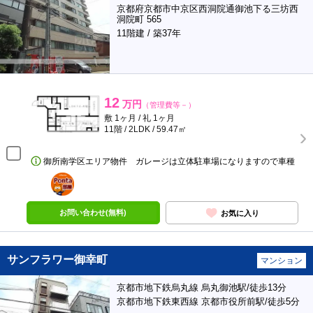
京都府京都市中京区西洞院通御池下る三坊西
洞院町 565
11階建 / 築37年
12
万円
（管理費等－）
敷 1ヶ月 / 礼 1ヶ月
11階 / 2LDK / 59.47㎡
御所南学区エリア物件 ガレージは立体駐車場になりますので車種
ポンタ
部屋
お問い合わせ(無料)
お気に入り
サンフラワー御幸町
マンション
京都市地下鉄烏丸線 烏丸御池駅/徒歩13分
京都市地下鉄東西線 京都市役所前駅/徒歩5分