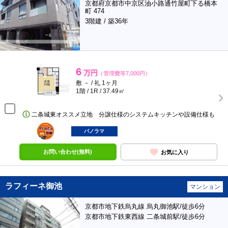
京都府京都市中京区油小路通竹屋町下る橋本
町 474
3階建 / 築36年
6
万円
（管理費等7,000円）
敷 － / 礼 1ヶ月
1階 / 1R / 37.49㎡
二条城東オススメ立地 分譲仕様のシステムキッチンや設備仕様も
ポンタ
部屋
パノラマ
お問い合わせ(無料)
お気に入り
ラフィーネ御池
マンション
京都市地下鉄烏丸線 烏丸御池駅/徒歩6分
京都市地下鉄東西線 二条城前駅/徒歩6分