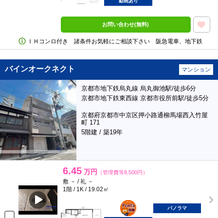
動画あり
お問い合わせ(無料)
ＩＨコンロ付き 諸条件お気軽にご相談下さい 阪急電車、地下鉄
バインオークネクト
マンション
京都市地下鉄烏丸線 烏丸御池駅/徒歩6分
京都市地下鉄東西線 京都市役所前駅/徒歩5分
京都府京都市中京区押小路通柳馬場西入竹屋
町 171
5階建 / 築19年
6.45
万円
（管理費等8,500円）
敷 － / 礼 －
1階 / 1K / 19.02㎡
ポンタ
部屋
パノラマ