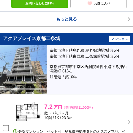
お問い合わせ(無料)
お気に入り
もっと見る
アクアプレイス京都二条城
マンション
京都市地下鉄烏丸線 烏丸御池駅/徒歩6分
京都市地下鉄東西線 二条城前駅/徒歩5分
京都府京都市中京区西洞院通押小路下る押西
洞院町 613-1
11階建 / 築16年
7.2
万円
（管理費等11,000円）
敷 － / 礼 2ヶ月
10階 / 1K / 23.3㎡
分譲マンション ペット可 烏丸御池徒歩６分のオススメ立地。ペ