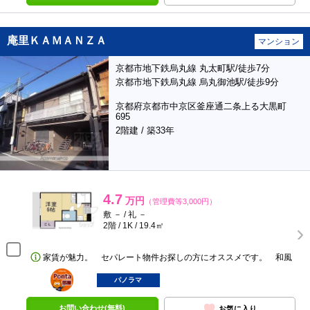
庵里ＫＡＭＡＮＺＡ
マンション
京都市地下鉄烏丸線 丸太町駅/徒歩7分
京都市地下鉄烏丸線 烏丸御池駅/徒歩9分
京都府京都市中京区釜座通二条上る大黒町
695
2階建 / 築33年
4.7
万円
（管理費等3,000円）
敷 － / 礼 －
2階 / 1K / 19.4㎡
家賃が魅力。 セパレート物件お探しの方にオススメです。 和風
ポンタ
部屋
パノラマ
お問い合わせ(無料)
お気に入り