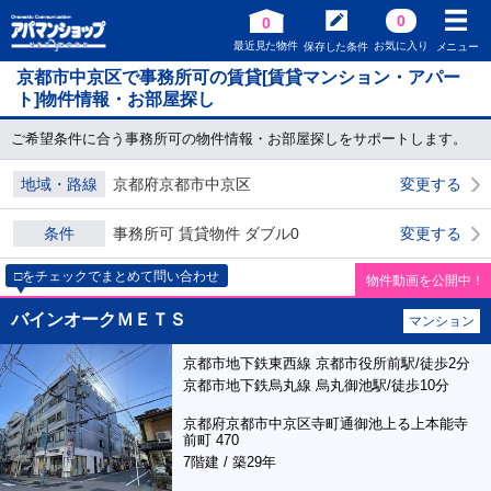
0
0
最近見た物件
お気に入り
保存した条件
メニュー
京都市中京区で事務所可の賃貸[賃貸マンション・アパー
ト]物件情報・お部屋探し
ご希望条件に合う事務所可の物件情報・お部屋探しをサポートします。
地域・路線
京都府京都市中京区
変更する
条件
事務所可 賃貸物件 ダブル0
変更する
□をチェックでまとめて問い合わせ
物件動画を公開中！
バインオークＭＥＴＳ
マンション
京都市地下鉄東西線 京都市役所前駅/徒歩2分
京都市地下鉄烏丸線 烏丸御池駅/徒歩10分
京都府京都市中京区寺町通御池上る上本能寺
前町 470
7階建 / 築29年