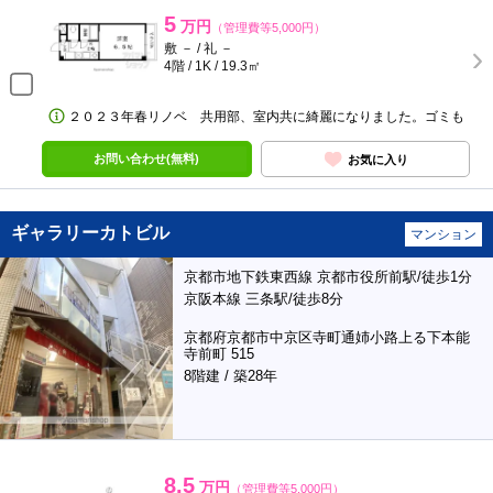
5
万円
（管理費等5,000円）
敷 － / 礼 －
4階 / 1K / 19.3㎡
２０２３年春リノベ 共用部、室内共に綺麗になりました。ゴミも
お問い合わせ(無料)
お気に入り
ギャラリーカトビル
マンション
京都市地下鉄東西線 京都市役所前駅/徒歩1分
京阪本線 三条駅/徒歩8分
京都府京都市中京区寺町通姉小路上る下本能
寺前町 515
8階建 / 築28年
8.5
万円
（管理費等5,000円）