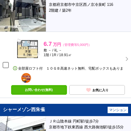
京都府京都市中京区西ノ京冷泉町 116
2階建 / 築2年
6.7
万円
（管理費等5,000円）
敷 － / 礼 －
1階 / 1R / 18.91㎡
全部屋ロフト付 １０ＧＢ高速ネット無料、宅配ボックスもありま
ポンタ
部屋
お問い合わせ(無料)
お気に入り
シャーメゾン西朱雀
マンション
ＪＲ山陰本線 円町駅/徒歩7分
京都市地下鉄東西線 西大路御池駅/徒歩15分