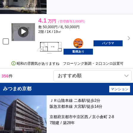
4.1
万円
（管理費等3,000円）
敷 50,000円 / 礼 50,000円
2階 / 1K / 19㎡
ポンタ
部屋
パノラマ
動画あり
昭和の雰囲気がありますね フローリング新調・２口コンロ設置可
356
件
みつまめ京都
マンション
ＪＲ山陰本線 二条駅/徒歩2分
阪急京都本線 大宮駅/徒歩14分
京都府京都市中京区西ノ京小倉町 2-8
7階建 / 築28年