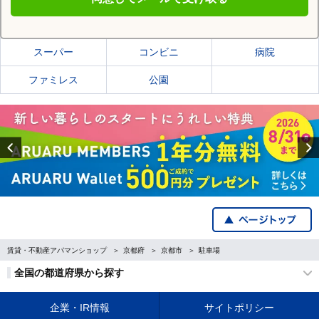
京都市中京区の施設一覧
スーパー
コンビニ
病院
ファミレス
公園
Previous
賃貸・不動産アパマンショップ
京都府
京都市
駐車場
全国の都道府県から探す
企業・IR情報
サイトポリシー