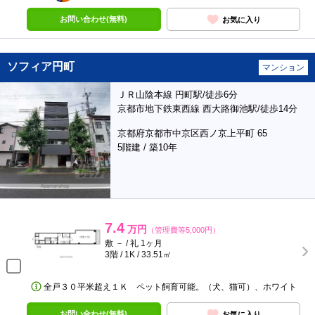
お問い合わせ(無料)
お気に入り
ソフィア円町
マンション
ＪＲ山陰本線 円町駅/徒歩6分
京都市地下鉄東西線 西大路御池駅/徒歩14分
京都府京都市中京区西ノ京上平町 65
5階建 / 築10年
7.4
万円
（管理費等5,000円）
敷 － / 礼 1ヶ月
3階 / 1K / 33.51㎡
全戸３０平米超え１Ｋ ペット飼育可能。（犬、猫可）、ホワイト
お問い合わせ(無料)
お気に入り