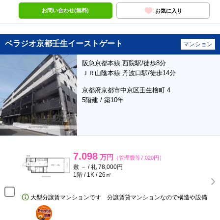
お問い合わせ(無料)
お気に入り
ベラジオ京都壬生イーストゲート
マンション
阪急京都本線 西院駅/徒歩8分
ＪＲ山陰本線 丹波口駅/徒歩14分
京都府京都市中京区壬生檜町 4
5階建 / 築10年
7.098
万円
（管理費等7,020円）
敷 － / 礼 78,000円
1階 / 1K / 26㎡
大型分譲賃マンションです 分譲賃貸マンションなので構造や設備
ポンタ
部屋