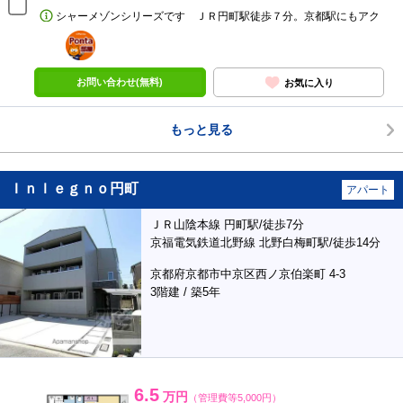
シャーメゾンシリーズです ＪＲ円町駅徒歩７分。京都駅にもアク
ポンタ
部屋
お問い合わせ(無料)
お気に入り
もっと見る
Ｉｎｌｅｇｎｏ円町
アパート
ＪＲ山陰本線 円町駅/徒歩7分
京福電気鉄道北野線 北野白梅町駅/徒歩14分
京都府京都市中京区西ノ京伯楽町 4-3
3階建 / 築5年
6.5
万円
（管理費等5,000円）