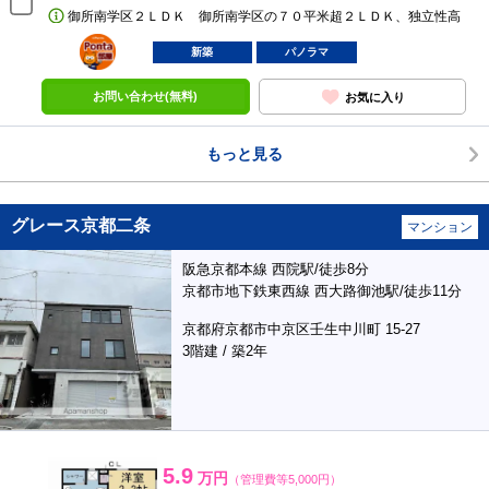
御所南学区２ＬＤＫ 御所南学区の７０平米超２ＬＤＫ、独立性高
ポンタ
部屋
新築
パノラマ
お問い合わせ(無料)
お気に入り
もっと見る
グレース京都二条
マンション
阪急京都本線 西院駅/徒歩8分
京都市地下鉄東西線 西大路御池駅/徒歩11分
京都府京都市中京区壬生中川町 15-27
3階建 / 築2年
5.9
万円
（管理費等5,000円）