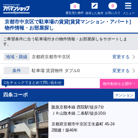
0
0
最近見た物件
お気に入り
保存した条件
メニュー
京都市中京区で駐車場の賃貸[賃貸マンション・アパート]
物件情報・お部屋探し
ご希望条件に合う駐車場付きの物件情報・お部屋探しをサポートしま
す。
地域・路線
京都府京都市中京区
変更する
条件
駐車場 賃貸物件 ダブル0
変更する
□をチェックでまとめて問い合わせ
物件動画を公開中！
四条コーポ
マンション
阪急京都本線 西院駅/徒歩7分
ＪＲ山陰本線 二条駅/徒歩10分
京都府京都市中京区壬生森町 45-24
2階建 / 築46年