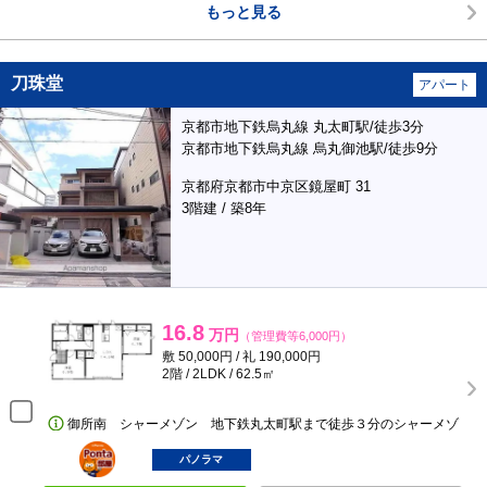
もっと見る
刀珠堂
アパート
京都市地下鉄烏丸線 丸太町駅/徒歩3分
京都市地下鉄烏丸線 烏丸御池駅/徒歩9分
京都府京都市中京区鏡屋町 31
3階建 / 築8年
16.8
万円
（管理費等6,000円）
敷 50,000円 / 礼 190,000円
2階 / 2LDK / 62.5㎡
御所南 シャーメゾン 地下鉄丸太町駅まで徒歩３分のシャーメゾ
ポンタ
部屋
パノラマ