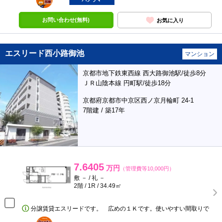
お問い合わせ(無料)
お気に入り
エスリード西小路御池
マンション
京都市地下鉄東西線 西大路御池駅/徒歩8分
ＪＲ山陰本線 円町駅/徒歩18分
京都府京都市中京区西ノ京月輪町 24-1
7階建 / 築17年
7.6405
万円
（管理費等10,000円）
敷 － / 礼 －
2階 / 1R / 34.49㎡
分譲賃貸エスリードです。 広めの１Ｋです。使いやすい間取りで
ポンタ