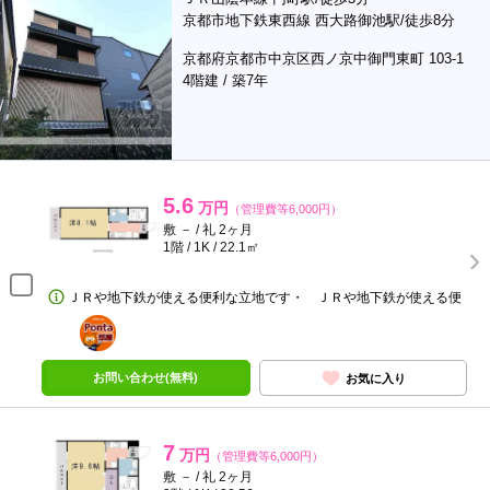
京都市地下鉄東西線 西大路御池駅/徒歩8分
京都府京都市中京区西ノ京中御門東町 103-1
4階建 / 築7年
5.6
万円
（管理費等6,000円）
敷 － / 礼 2ヶ月
1階 / 1K / 22.1㎡
ＪＲや地下鉄が使える便利な立地です・ ＪＲや地下鉄が使える便
ポンタ
部屋
お問い合わせ(無料)
お気に入り
7
万円
（管理費等6,000円）
敷 － / 礼 2ヶ月