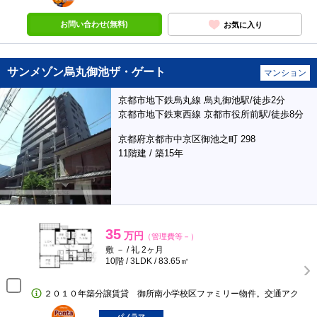
お問い合わせ(無料)
お気に入り
サンメゾン烏丸御池ザ・ゲート
マンション
京都市地下鉄烏丸線 烏丸御池駅/徒歩2分
京都市地下鉄東西線 京都市役所前駅/徒歩8分
京都府京都市中京区御池之町 298
11階建 / 築15年
35
万円
（管理費等－）
敷 － / 礼 2ヶ月
10階 / 3LDK / 83.65㎡
２０１０年築分譲賃貸 御所南小学校区ファミリー物件。交通アク
ポンタ
部屋
パノラマ