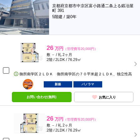
京都府京都市中京区富小路通二条上る鍛冶屋
町 391
5階建 / 築0年
26
万円
（管理費等20,000円）
敷 － / 礼 2ヶ月
2階 / 2LDK / 76.29㎡
御所南学区２ＬＤＫ 御所南学区の７０平米超２ＬＤＫ、独立性高
ポンタ
部屋
新築
パノラマ
お問い合わせ(無料)
お気に入り
26
万円
（管理費等20,000円）
敷 － / 礼 2ヶ月
2階 / 2LDK / 76.29㎡