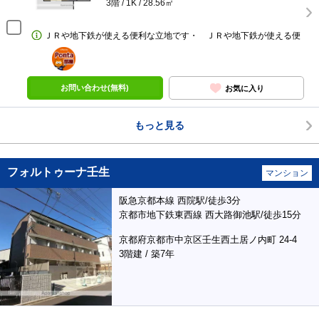
3階 / 1K / 28.56㎡
ＪＲや地下鉄が使える便利な立地です・ ＪＲや地下鉄が使える便
ポンタ
部屋
お問い合わせ(無料)
お気に入り
もっと見る
フォルトゥーナ壬生
マンション
阪急京都本線 西院駅/徒歩3分
京都市地下鉄東西線 西大路御池駅/徒歩15分
京都府京都市中京区壬生西土居ノ内町 24-4
3階建 / 築7年