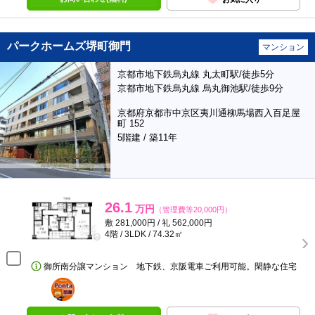
パークホームズ堺町御門
マンション
京都市地下鉄烏丸線 丸太町駅/徒歩5分
京都市地下鉄烏丸線 烏丸御池駅/徒歩9分
京都府京都市中京区夷川通柳馬場西入百足屋
町 152
5階建 / 築11年
26.1
万円
（管理費等20,000円）
敷 281,000円 / 礼 562,000円
4階 / 3LDK / 74.32㎡
御所南分譲マンション 地下鉄、京阪電車ご利用可能。閑静な住宅
ポンタ
部屋