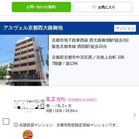
お問い合わせ(無料)
お気に入り
アスヴェル京都西大路御池
マンション
京都市地下鉄東西線 西大路御池駅/徒歩3分
阪急京都本線 西院駅/徒歩15分
京都府京都市中京区西ノ京南上合町 106
7階建 / 築13年
8.2
万円
（管理費等10,000円）
敷 － / 礼 2ヶ月
6階 / 1DK / 33.84㎡
分譲賃貸マンション 京都市防犯指定登録マンションです。
ポンタ
部屋