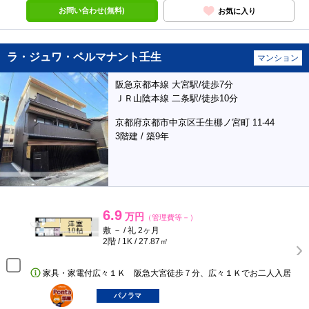
お問い合わせ(無料)
お気に入り
ラ・ジュワ・ペルマナント壬生
マンション
阪急京都本線 大宮駅/徒歩7分
ＪＲ山陰本線 二条駅/徒歩10分
京都府京都市中京区壬生梛ノ宮町 11-44
3階建 / 築9年
6.9
万円
（管理費等－）
敷 － / 礼 2ヶ月
2階 / 1K / 27.87㎡
家具・家電付広々１Ｋ 阪急大宮徒歩７分、広々１Ｋでお二人入居
ポンタ
部屋
パノラマ