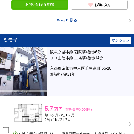
お問い合わせ(無料)
お気に入り
もっと見る
ミモザ
マンション
阪急京都本線 西院駅/徒歩6分
ＪＲ山陰本線 二条駅/徒歩14分
京都府京都市中京区壬生森町 56-10
3階建 / 築21年
5.7
万円
（管理費等3,000円）
敷 1ヶ月 / 礼 1ヶ月
2階 / 1K / 21.7㎡
女性も安心の環境です。 阪急西院徒６歩分。大通り沿いで女性の