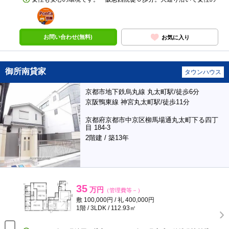
ポンタ
部屋
お問い合わせ(無料)
お気に入り
御所南貸家
タウンハウス
京都市地下鉄烏丸線 丸太町駅/徒歩6分
京阪鴨東線 神宮丸太町駅/徒歩11分
京都府京都市中京区柳馬場通丸太町下る四丁
目 184-3
2階建 / 築13年
35
万円
（管理費等－）
敷 100,000円 / 礼 400,000円
1階 / 3LDK / 112.93㎡