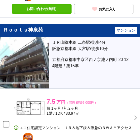
お問い合わせ(無料)
お気に入り
Ｒｏｏｔｓ神泉苑
マンション
ＪＲ山陰本線 二条駅/徒歩4分
阪急京都本線 大宮駅/徒歩10分
京都府京都市中京区西ノ京池ノ内町 20-12
4階建 / 築15年
7.5
万円
（管理費等6,000円）
敷 1ヶ月 / 礼 2ヶ月
1階 / 1DK / 33.97㎡
エコ住宅認定マンション ＪＲ＆地下鉄＆阪急の３ＷＡＹアクセス
ポンタ
部屋