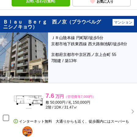
お問い合わせ(無料)
お気に入り
Ｂｌａｕ Ｂｅｒｇ 西ノ京（ブラウベルグ
マンション
ニシノキョウ）
ＪＲ山陰本線 円町駅/徒歩5分
京都市地下鉄東西線 西大路御池駅/徒歩8分
京都府京都市中京区西ノ京上合町 55
7階建 / 築13年
7.6
万円
（管理費等7,000円）
敷 50,000円 / 礼 150,000円
2階 / 1DK / 31.47㎡
インターネット無料 大通りからも近く、徒歩圏内にはスーパーも
ポンタ
部屋