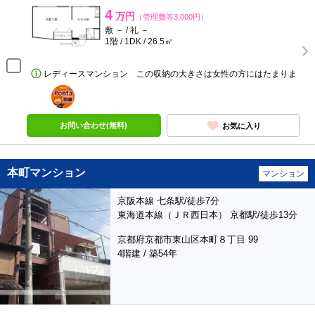
4
万円
（管理費等3,000円）
敷 － / 礼 －
1階 / 1DK / 26.5㎡
レディースマンション この収納の大きさは女性の方にはたまりま
ポンタ
部屋
お問い合わせ(無料)
お気に入り
本町マンション
マンション
京阪本線 七条駅/徒歩7分
東海道本線（ＪＲ西日本） 京都駅/徒歩13分
京都府京都市東山区本町８丁目 99
4階建 / 築54年