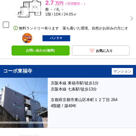
2.7
万円
（管理費等－）
敷 － / 礼 －
1階 / 1DK / 24.05㎡
無料ランドリー有ります 落ち着いた環境、自然がお好みの方にオ
ポンタ
部屋
パノラマ
お問い合わせ(無料)
お気に入り
コーポ東福寺
マンション
京阪本線 東福寺駅/徒歩1分
京阪本線 七条駅/徒歩13分
京都府京都市東山区本町１２丁目 264
4階建 / 築49年