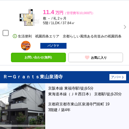
11.4
万円
（管理費等10,000円）
敷 － / 礼 2ヶ月
5階 / 1LDK / 37.84㎡
生活便利 祇園四条エリア 京都らしい風情ある街並みの祇園四条
ポンタ
部屋
パノラマ
お問い合わせ(無料)
お気に入り
ＲーＧｒａｎｔｓ東山泉涌寺
アパート
京阪本線 東福寺駅/徒歩5分
東海道本線（ＪＲ西日本） 京都駅/徒歩20分
京都府京都市東山区泉涌寺門前町 19
3階建 / 築4年