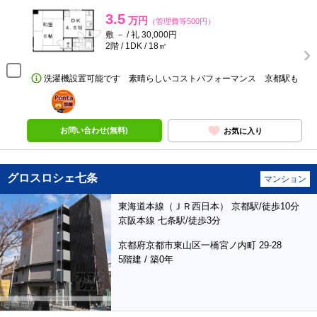
3.5
万円
（管理費等500円）
敷 － / 礼 30,000円
2階 / 1DK / 18㎡
洗濯機設置可能です 素晴らしいコストパフォーマンス 京都駅も
ポンタ
部屋
お問い合わせ(無料)
お気に入り
グロスロシェ七条
マンション
東海道本線（ＪＲ西日本） 京都駅/徒歩10分
京阪本線 七条駅/徒歩3分
京都府京都市東山区一橋宮ノ内町 29-28
5階建 / 築0年