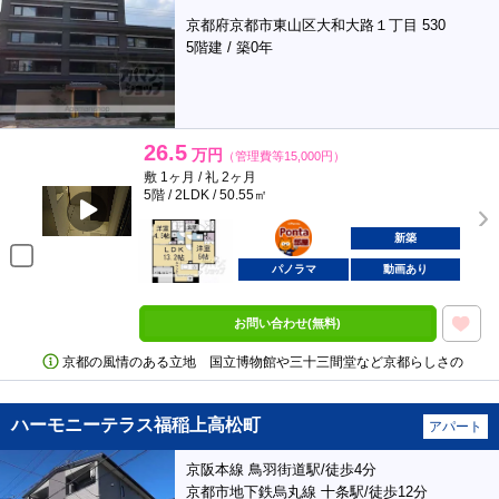
京都府京都市東山区大和大路１丁目 530
5階建 / 築0年
26.5
万円
（管理費等15,000円）
敷 1ヶ月 / 礼 2ヶ月
5階 / 2LDK / 50.55㎡
ポンタ
部屋
新築
パノラマ
動画あり
お問い合わせ(無料)
京都の風情のある立地 国立博物館や三十三間堂など京都らしさの
ハーモニーテラス福稲上高松町
アパート
京阪本線 鳥羽街道駅/徒歩4分
京都市地下鉄烏丸線 十条駅/徒歩12分