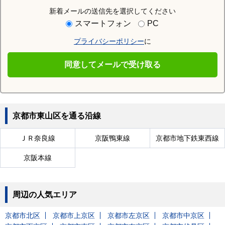
新着メールの送信先を選択してください
近隣の駅
スマートフォン
PC
三条駅
三条京阪駅
東福寺駅
プライバシーポリシー
に
蹴上駅
七条駅
祇園四条駅
同意してメールで受け取る
東山駅
鳥羽街道駅
清水五条駅
京都市東山区を通る沿線
ＪＲ奈良線
京阪鴨東線
京都市地下鉄東西線
京阪本線
周辺の人気エリア
京都市北区
京都市上京区
京都市左京区
京都市中京区