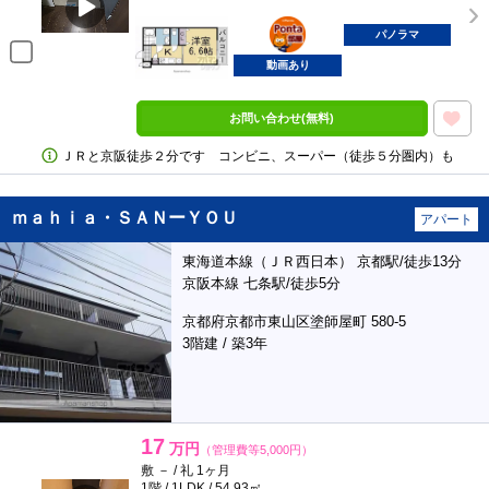
ポンタ
部屋
パノラマ
動画あり
お問い合わせ(無料)
ＪＲと京阪徒歩２分です コンビニ、スーパー（徒歩５分圏内）も
ｍａｈｉａ・ＳＡＮーＹＯＵ
アパート
東海道本線（ＪＲ西日本） 京都駅/徒歩13分
京阪本線 七条駅/徒歩5分
京都府京都市東山区塗師屋町 580-5
3階建 / 築3年
17
万円
（管理費等5,000円）
敷 － / 礼 1ヶ月
1階 / 1LDK / 54.93㎡