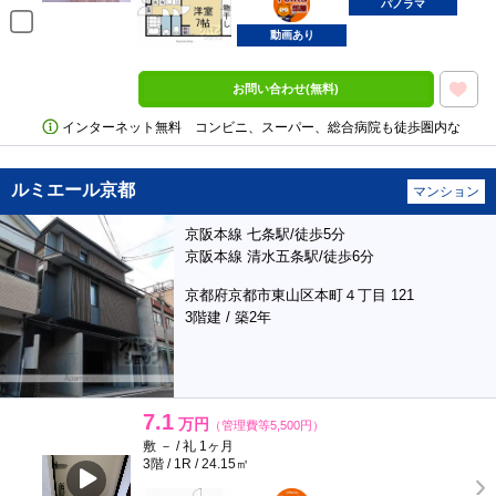
部屋
パノラマ
動画あり
お問い合わせ(無料)
インターネット無料 コンビニ、スーパー、総合病院も徒歩圏内な
ルミエール京都
マンション
京阪本線 七条駅/徒歩5分
京阪本線 清水五条駅/徒歩6分
京都府京都市東山区本町４丁目 121
3階建 / 築2年
7.1
万円
（管理費等5,500円）
敷 － / 礼 1ヶ月
3階 / 1R / 24.15㎡
ポンタ