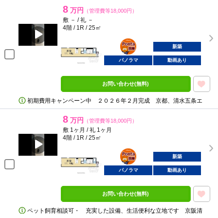
8
万円
（管理費等18,000円）
敷 － / 礼 －
4階 / 1R / 25㎡
ポンタ
部屋
新築
パノラマ
動画あり
お問い合わせ(無料)
初期費用キャンペーン中 ２０２６年２月完成 京都、清水五条エ
8
万円
（管理費等18,000円）
敷 1ヶ月 / 礼 1ヶ月
4階 / 1R / 25㎡
ポンタ
部屋
新築
パノラマ
動画あり
お問い合わせ(無料)
ペット飼育相談可・ 充実した設備、生活便利な立地です 京阪清