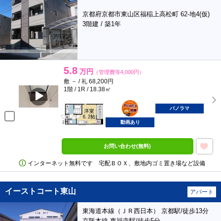
京都府京都市東山区福稲上高松町 62-地4(仮)
3階建 / 築1年
5.8
万円
（管理費等4,000円）
敷 － / 礼 68,200円
1階 / 1R / 18.38㎡
ポンタ
部屋
パノラマ
動画あり
お問い合わせ(無料)
インターネット無料です 宅配ＢＯＸ、敷地内ゴミ置き場など設備
イーストコート東山
アパート
東海道本線（ＪＲ西日本） 京都駅/徒歩13分
京阪本線 東福寺駅/徒歩5分