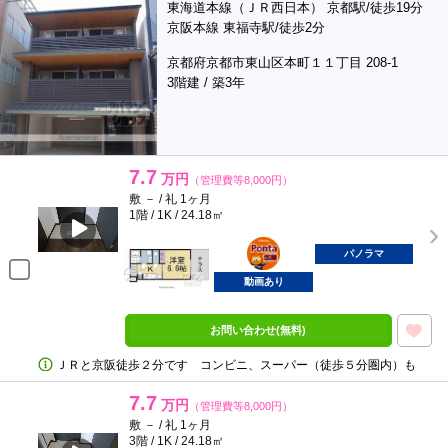
東海道本線（ＪＲ西日本） 京都駅/徒歩19分
京阪本線 東福寺駅/徒歩2分
京都府京都市東山区本町１１丁目 208-1
3階建 / 築3年
7.7
万円
（管理費等8,000円）
敷 － / 礼 1ヶ月
1階 / 1K / 24.18㎡
ポンタ
部屋
パノラマ
動画あり
お問い合わせ(無料)
ＪＲと京阪徒歩２分です コンビニ、スーパー（徒歩５分圏内）も
7.7
万円
（管理費等8,000円）
敷 － / 礼 1ヶ月
3階 / 1K / 24.18㎡