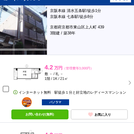
京阪本線 清水五条駅/徒歩1分
京阪本線 七条駅/徒歩8分
京都府京都市東山区上人町 439
3階建 / 築38年
4.2
万円
（管理費等3,000円）
敷 － / 礼 －
1階 / 1K / 21㎡
インターネット無料 駅徒歩１分と好立地のレディースマンション
ポンタ
部屋
パノラマ
お問い合わせ(無料)
お気に入り