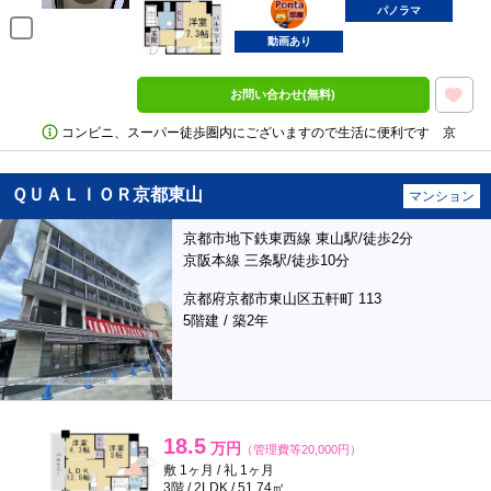
部屋
パノラマ
動画あり
お問い合わせ(無料)
コンビニ、スーパー徒歩圏内にございますので生活に便利です 京
ＱＵＡＬＩＯＲ京都東山
マンション
京都市地下鉄東西線 東山駅/徒歩2分
京阪本線 三条駅/徒歩10分
京都府京都市東山区五軒町 113
5階建 / 築2年
18.5
万円
（管理費等20,000円）
敷 1ヶ月 / 礼 1ヶ月
3階 / 2LDK / 51.74㎡