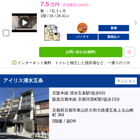
7.5
万円
（管理費等5,000円）
敷 － / 礼 1ヶ月
1階 / 1K / 26.41㎡
ポンタ
部屋
新築
パノラマ
動画あり
お問い合わせ(無料)
インターネット無料 トイレと独立した脱衣場など、一通りのツボ
アイリス清水五条
マンション
京阪本線 清水五条駅/徒歩6分
阪急京都本線 京都河原町駅/徒歩13分
京都府京都市東山区大和大路通五条上る山崎
町 364
5階建 / 築0年