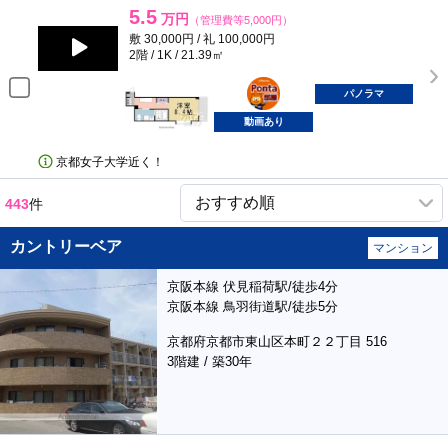
5.5
万円
（管理費等5,000円）
敷 30,000円 / 礼 100,000円
2階 / 1K / 21.39㎡
ポンタ
部屋
パノラマ
動画あり
京都女子大学近く！
443
件
カントリーベア
マンション
京阪本線 伏見稲荷駅/徒歩4分
京阪本線 鳥羽街道駅/徒歩5分
京都府京都市東山区本町２２丁目 516
3階建 / 築30年