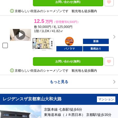
お問い合わせ(無料)
京都らしい街並みのシャーメゾンです 観光地も徒歩圏内
12.5
万円
（管理費等6,500円）
敷 50,000円 / 礼 125,000円
1階 / 1LDK / 41.82㎡
ポンタ
部屋
新築
パノラマ
動画あり
お問い合わせ(無料)
京都らしい街並みのシャーメゾンです 観光地も徒歩圏内
もっと見る
レジデンスザ京都東山大和大路
マンション
京阪本線 七条駅/徒歩6分
東海道本線（ＪＲ西日本） 京都駅/徒歩16分