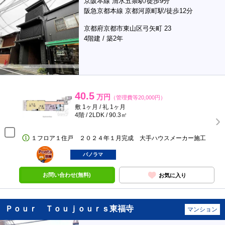
京阪本線 清水五条駅/徒歩9分
阪急京都本線 京都河原町駅/徒歩12分
京都府京都市東山区弓矢町 23
4階建 / 築2年
40.5
万円
（管理費等20,000円）
敷 1ヶ月 / 礼 1ヶ月
4階 / 2LDK / 90.3㎡
１フロア１住戸 ２０２４年１月完成 大手ハウスメーカー施工
ポンタ
部屋
パノラマ
お問い合わせ(無料)
お気に入り
Ｐｏｕｒ Ｔｏｕｊｏｕｒｓ東福寺
マンション