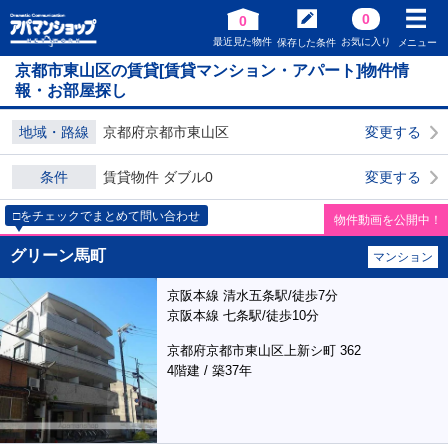
0
0
最近見た物件
お気に入り
保存した条件
メニュー
京都市東山区の賃貸[賃貸マンション・アパート]物件情
報・お部屋探し
地域・路線
京都府京都市東山区
変更する
条件
賃貸物件 ダブル0
変更する
□をチェックでまとめて問い合わせ
物件動画を公開中！
グリーン馬町
マンション
京阪本線 清水五条駅/徒歩7分
京阪本線 七条駅/徒歩10分
京都府京都市東山区上新シ町 362
4階建 / 築37年