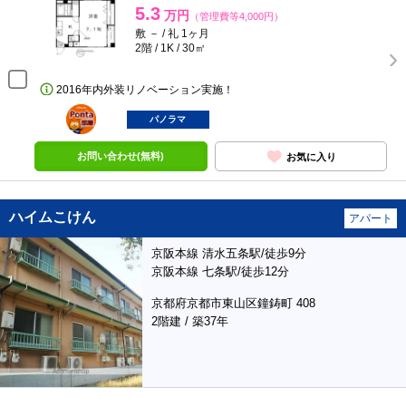
5.3
万円
（管理費等4,000円）
敷 － / 礼 1ヶ月
2階 / 1K / 30㎡
2016年内外装リノベーション実施！
ポンタ
部屋
パノラマ
お問い合わせ(無料)
お気に入り
ハイムこけん
アパート
京阪本線 清水五条駅/徒歩9分
京阪本線 七条駅/徒歩12分
京都府京都市東山区鐘鋳町 408
2階建 / 築37年