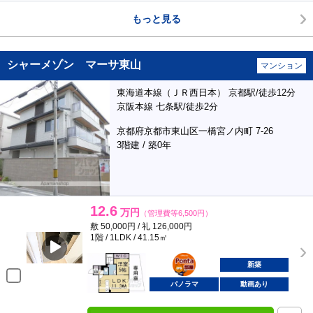
もっと見る
シャーメゾン マーサ東山
マンション
東海道本線（ＪＲ西日本） 京都駅/徒歩12分
京阪本線 七条駅/徒歩2分
京都府京都市東山区一橋宮ノ内町 7-26
3階建 / 築0年
12.6
万円
（管理費等6,500円）
敷 50,000円 / 礼 126,000円
1階 / 1LDK / 41.15㎡
ポンタ
部屋
新築
パノラマ
動画あり