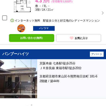
4.3
万円
（管理費等3,000円）
敷 － / 礼 －
3階 / 1K / 21㎡
インターネット無料 駅徒歩１分と好立地のレディースマンション
ポンタ
部屋
パノラマ
お問い合わせ(無料)
お気に入り
バンブーハイツ
アパート
京阪本線 七条駅/徒歩25分
ＪＲ奈良線 東福寺駅/徒歩20分
京都府京都市東山区今熊野南日吉町 181-6
2階建 / 築44年