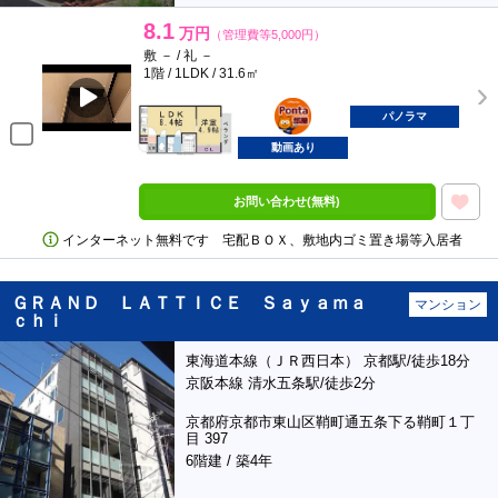
8.1
万円
（管理費等5,000円）
敷 － / 礼 －
1階 / 1LDK / 31.6㎡
ポンタ
部屋
パノラマ
動画あり
お問い合わせ(無料)
インターネット無料です 宅配ＢＯＸ、敷地内ゴミ置き場等入居者
ＧＲＡＮＤ ＬＡＴＴＩＣＥ Ｓａｙａｍａ
マンション
ｃｈｉ
東海道本線（ＪＲ西日本） 京都駅/徒歩18分
京阪本線 清水五条駅/徒歩2分
京都府京都市東山区鞘町通五条下る鞘町１丁
目 397
6階建 / 築4年