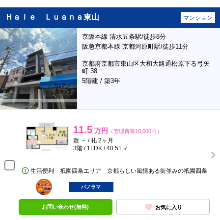
Ｈａｌｅ Ｌｕａｎａ東山
マンション
京阪本線 清水五条駅/徒歩8分
阪急京都本線 京都河原町駅/徒歩11分
京都府京都市東山区大和大路通松原下る弓矢
町 38
5階建 / 築3年
11.5
万円
（管理費等10,000円）
敷 － / 礼 2ヶ月
3階 / 1LDK / 40.51㎡
生活便利 祇園四条エリア 京都らしい風情ある街並みの祇園四条
ポンタ
部屋
パノラマ
お問い合わせ(無料)
お気に入り