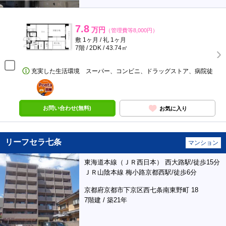
7.8
万円
（管理費等8,000円）
敷 1ヶ月 / 礼 1ヶ月
7階 / 2DK / 43.74㎡
充実した生活環境 スーパー、コンビニ、ドラッグストア、病院徒
ポンタ
部屋
お問い合わせ(無料)
お気に入り
リーフセラ七条
マンション
東海道本線（ＪＲ西日本） 西大路駅/徒歩15分
ＪＲ山陰本線 梅小路京都西駅/徒歩6分
京都府京都市下京区西七条南東野町 18
7階建 / 築21年