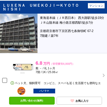
ＬＵＸＥＮＡ ＵＭＥＫＯＪＩーＫＹＯＴＯ
マンション
ＮＩＳＨＩ
東海道本線（ＪＲ西日本） 西大路駅/徒歩19分
ＪＲ山陰本線 梅小路京都西駅/徒歩7分
京都府京都市下京区西七条御領町 67-2
7階建 / 築7年
6.8
万円
（管理費等6,000円）
敷 － / 礼 1ヶ月
7階 / 1K / 25.06㎡
ペット犬、猫飼育可 コンビニ、スーパも近く生活面でも便利なエ
ポンタ
部屋
パノラマ
お問い合わせ(無料)
お気に入り