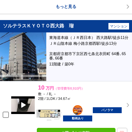
もっと見る
ソルテラスＫＹＯＴＯ西大路 瑠
マンション
東海道本線（ＪＲ西日本） 西大路駅/徒歩11分
ＪＲ山陰本線 梅小路京都西駅/徒歩13分
京都府京都市下京区西七条北衣田町 64番､65
番､66番
11階建 / 築0年
10
万円
（管理費等8,910円）
敷 － / 礼 －
2階 / 1LDK / 34.67㎡
ポンタ
部屋
パノラマ
動画あり