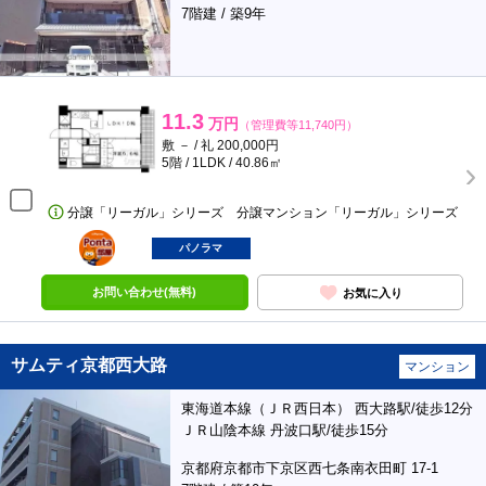
7階建 / 築9年
11.3
万円
（管理費等11,740円）
敷 － / 礼 200,000円
5階 / 1LDK / 40.86㎡
分譲「リーガル」シリーズ 分譲マンション「リーガル」シリーズ
ポンタ
部屋
パノラマ
お問い合わせ(無料)
お気に入り
サムティ京都西大路
マンション
東海道本線（ＪＲ西日本） 西大路駅/徒歩12分
ＪＲ山陰本線 丹波口駅/徒歩15分
京都府京都市下京区西七条南衣田町 17-1