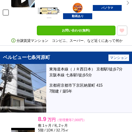
ポンタ
部屋
パノラマ
動画あり
お問い合わせ(無料)
分譲賃貸マンション コンビニ、スーパー、など近くにあって何か
ベルビュー七条河原町
マンション
東海道本線（ＪＲ西日本） 京都駅/徒歩7分
京阪本線 七条駅/徒歩5分
京都府京都市下京区納屋町 415
7階建 / 築5年
8.9
万円
（管理費等7,000円）
敷 1ヶ月 / 礼 2ヶ月
5階 / 1DK / 32.75㎡