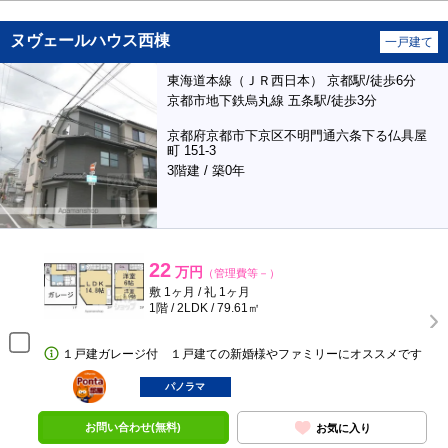
ヌヴェールハウス西棟
一戸建て
東海道本線（ＪＲ西日本） 京都駅/徒歩6分
京都市地下鉄烏丸線 五条駅/徒歩3分
京都府京都市下京区不明門通六条下る仏具屋
町 151-3
3階建 / 築0年
22
万円
（管理費等－）
敷 1ヶ月 / 礼 1ヶ月
1階 / 2LDK / 79.61㎡
１戸建ガレージ付 １戸建ての新婚様やファミリーにオススメです
ポンタ
部屋
パノラマ
お問い合わせ(無料)
お気に入り