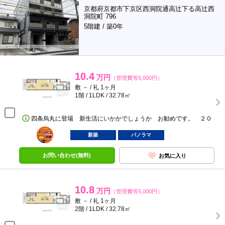
京都府京都市下京区西洞院通高辻下る高辻西
洞院町 796
5階建 / 築0年
10.4
万円
（管理費等5,000円）
敷 － / 礼 1ヶ月
1階 / 1LDK / 32.78㎡
四条烏丸に登場 新生活にいかかでしょうか お勧めです。 ２０
ポンタ
部屋
新築
パノラマ
お問い合わせ(無料)
お気に入り
10.8
万円
（管理費等5,000円）
敷 － / 礼 1ヶ月
2階 / 1LDK / 32.78㎡