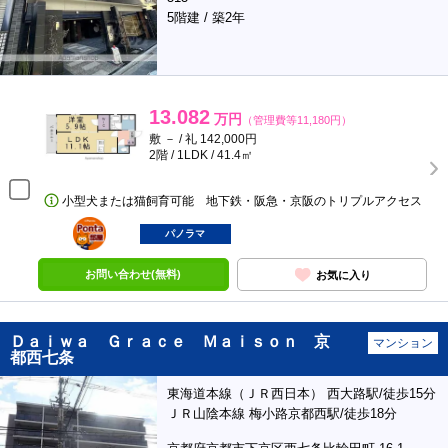
5階建 / 築2年
13.082
万円
（管理費等11,180円）
敷 － / 礼 142,000円
2階 / 1LDK / 41.4㎡
小型犬または猫飼育可能 地下鉄・阪急・京阪のトリプルアクセス
ポンタ
部屋
パノラマ
お問い合わせ(無料)
お気に入り
Ｄａｉｗａ Ｇｒａｃｅ Ｍａｉｓｏｎ 京
マンション
都西七条
東海道本線（ＪＲ西日本） 西大路駅/徒歩15分
ＪＲ山陰本線 梅小路京都西駅/徒歩18分