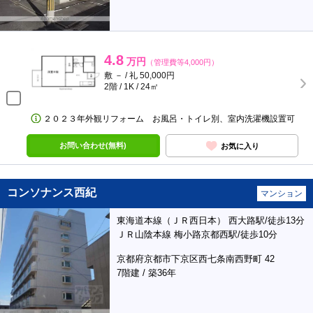
4.8
万円
（管理費等4,000円）
敷 － / 礼 50,000円
2階 / 1K / 24㎡
２０２３年外観リフォーム お風呂・トイレ別、室内洗濯機設置可
お問い合わせ(無料)
お気に入り
コンソナンス西紀
マンション
東海道本線（ＪＲ西日本） 西大路駅/徒歩13分
ＪＲ山陰本線 梅小路京都西駅/徒歩10分
京都府京都市下京区西七条南西野町 42
7階建 / 築36年