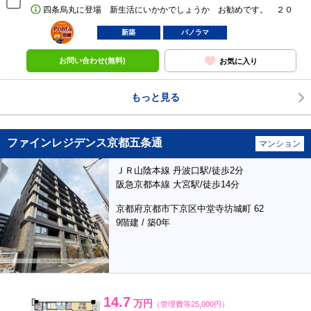
四条烏丸に登場 新生活にいかかでしょうか お勧めです。 ２０
ポンタ
部屋
新築
パノラマ
お問い合わせ(無料)
お気に入り
もっと見る
ファインレジデンス京都五条通
マンション
ＪＲ山陰本線 丹波口駅/徒歩2分
阪急京都本線 大宮駅/徒歩14分
京都府京都市下京区中堂寺坊城町 62
9階建 / 築0年
14.7
万円
（管理費等25,000円）