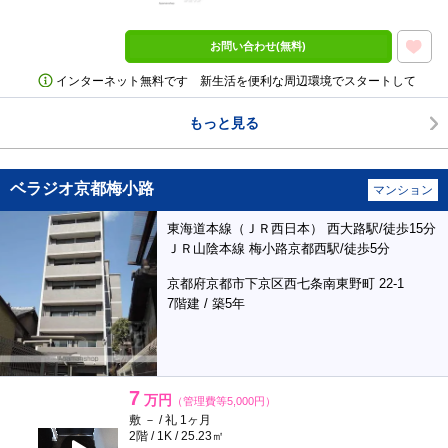
お問い合わせ(無料)
インターネット無料です 新生活を便利な周辺環境でスタートして
もっと見る
ベラジオ京都梅小路
マンション
東海道本線（ＪＲ西日本） 西大路駅/徒歩15分
ＪＲ山陰本線 梅小路京都西駅/徒歩5分
京都府京都市下京区西七条南東野町 22-1
7階建 / 築5年
7
万円
（管理費等5,000円）
敷 － / 礼 1ヶ月
2階 / 1K / 25.23㎡