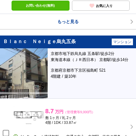
お問い合わせ(無料)
お気に入り
もっと見る
Ｂｌａｎｃ Ｎｅｉｇｅ烏丸五条
マンション
京都市地下鉄烏丸線 五条駅/徒歩2分
東海道本線（ＪＲ西日本） 京都駅/徒歩14分
京都府京都市下京区福島町 521
4階建 / 築10年
8.7
万円
（管理費等9,000円）
敷 1ヶ月 / 礼 2ヶ月
4階 / 1DK / 33.87㎡