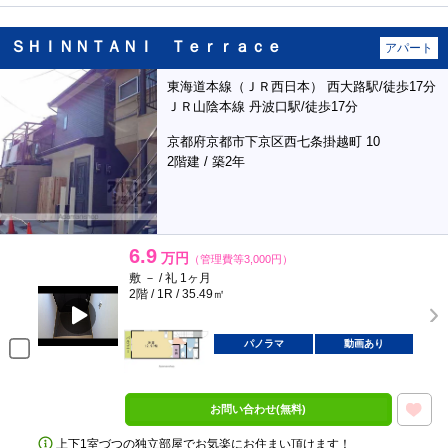
ＳＨＩＮＮＴＡＮＩ Ｔｅｒｒａｃｅ
アパート
東海道本線（ＪＲ西日本） 西大路駅/徒歩17分
ＪＲ山陰本線 丹波口駅/徒歩17分
京都府京都市下京区西七条掛越町 10
2階建 / 築2年
6.9
万円
（管理費等3,000円）
敷 － / 礼 1ヶ月
2階 / 1R / 35.49㎡
パノラマ
動画あり
お問い合わせ(無料)
上下1室づつの独立部屋でお気楽にお住まい頂けます！