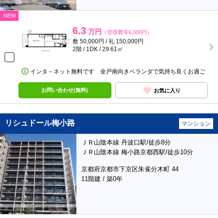
NEW
6.3
万円
（管理費等6,000円）
敷 50,000円 / 礼 150,000円
2階 / 1DK / 29.61㎡
インタ－ネット無料です 全戸南向きベランダで気持ち良くお過ご
お問い合わせ(無料)
お気に入り
リシュドール梅小路
マンション
ＪＲ山陰本線 丹波口駅/徒歩8分
ＪＲ山陰本線 梅小路京都西駅/徒歩10分
京都府京都市下京区朱雀分木町 44
11階建 / 築0年