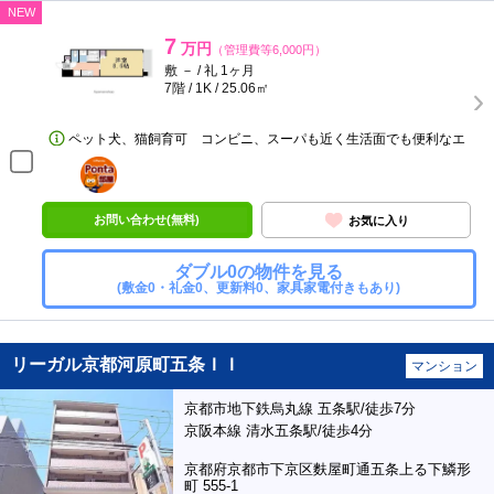
NEW
7
万円
（管理費等6,000円）
敷 － / 礼 1ヶ月
7階 / 1K / 25.06㎡
ペット犬、猫飼育可 コンビニ、スーパも近く生活面でも便利なエ
ポンタ
部屋
お問い合わせ(無料)
お気に入り
ダブル0の物件を見る
(敷金0・礼金0、更新料0、家具家電付きもあり)
リーガル京都河原町五条ＩＩ
マンション
京都市地下鉄烏丸線 五条駅/徒歩7分
京阪本線 清水五条駅/徒歩4分
京都府京都市下京区麩屋町通五条上る下鱗形
町 555-1