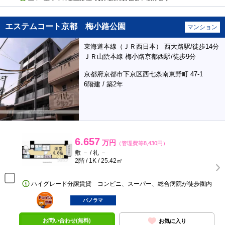
エステムコート京都 梅小路公園
マンション
東海道本線（ＪＲ西日本） 西大路駅/徒歩14分
ＪＲ山陰本線 梅小路京都西駅/徒歩9分
京都府京都市下京区西七条南東野町 47-1
6階建 / 築2年
6.657
万円
（管理費等8,430円）
敷 － / 礼 －
2階 / 1K / 25.42㎡
ハイグレード分譲賃貸 コンビニ、スーパー、総合病院が徒歩圏内
ポンタ
部屋
パノラマ
お問い合わせ(無料)
お気に入り