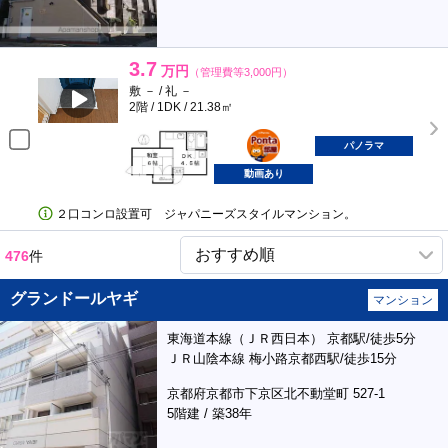
3.7
万円
（管理費等3,000円）
敷 － / 礼 －
2階 / 1DK / 21.38㎡
ポンタ
部屋
パノラマ
動画あり
２口コンロ設置可 ジャパニーズスタイルマンション。
476
件
グランドールヤギ
マンション
東海道本線（ＪＲ西日本） 京都駅/徒歩5分
ＪＲ山陰本線 梅小路京都西駅/徒歩15分
京都府京都市下京区北不動堂町 527-1
5階建 / 築38年