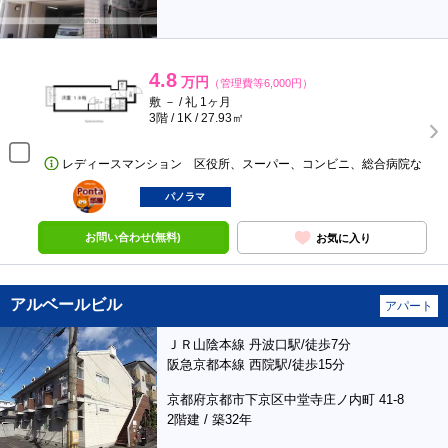
4.8
万円
（管理費等6,000円）
敷 － / 礼 1ヶ月
3階 / 1K / 27.93㎡
レディースマンション 区役所、スーパー、コンビニ、総合病院な
ポンタ
部屋
パノラマ
お問い合わせ(無料)
お気に入り
アルベールビル
アパート
ＪＲ山陰本線 丹波口駅/徒歩7分
阪急京都本線 西院駅/徒歩15分
京都府京都市下京区中堂寺庄ノ内町 41-8
2階建 / 築32年