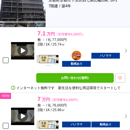
京都府京都市下京区西七条比輪田町 16-1
7階建 / 築4年
7.1
万円
（管理費等6,000円）
敷 － / 礼 77,000円
2階 / 1K / 25.74㎡
ポンタ
部屋
パノラマ
動画あり
お問い合わせ(無料)
インターネット無料です 新生活を便利な周辺環境でスタートして
NEW
7
万円
（管理費等6,000円）
敷 － / 礼 76,000円
2階 / 1K / 25.96㎡
パノラマ
動画あり