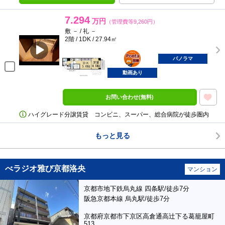
7.294
万円
（管理費等9,260円）
敷 － / 礼 －
2階 / 1DK / 27.94㎡
ポンタ
部屋
パノラマ
動画あり
お問い合わせ(無料)
ハイグレード分譲賃貸 コンビニ、スーパー、総合病院が徒歩圏内
もっと見る
べラジオ雅び京都洛央
マンション
京都市地下鉄烏丸線 四条駅/徒歩7分
阪急京都本線 烏丸駅/徒歩7分
京都府京都市下京区高倉通高辻下る葛籠屋町
513