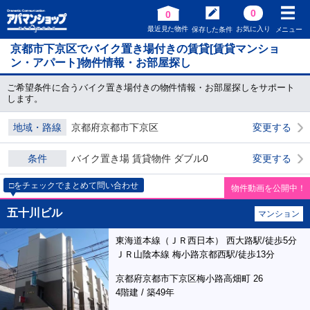
0
0
最近見た物件
お気に入り
保存した条件
メニュー
京都市下京区でバイク置き場付きの賃貸[賃貸マンショ
ン・アパート]物件情報・お部屋探し
ご希望条件に合うバイク置き場付きの物件情報・お部屋探しをサポート
します。
地域・路線
京都府京都市下京区
変更する
条件
バイク置き場 賃貸物件 ダブル0
変更する
□をチェックでまとめて問い合わせ
物件動画を公開中！
五十川ビル
マンション
東海道本線（ＪＲ西日本） 西大路駅/徒歩5分
ＪＲ山陰本線 梅小路京都西駅/徒歩13分
京都府京都市下京区梅小路高畑町 26
4階建 / 築49年