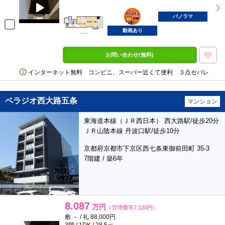
ポンタ
部屋
パノラマ
動画あり
お問い合わせ(無料)
インターネット無料 コンビニ、スーパー近くて便利 ３点セパレ
ベラジオ西大路五条
マンション
東海道本線（ＪＲ西日本） 西大路駅/徒歩20分
ＪＲ山陰本線 丹波口駅/徒歩10分
京都府京都市下京区西七条東御前田町 35-3
7階建 / 築6年
8.087
万円
（管理費等7,130円）
敷 － / 礼 88,000円