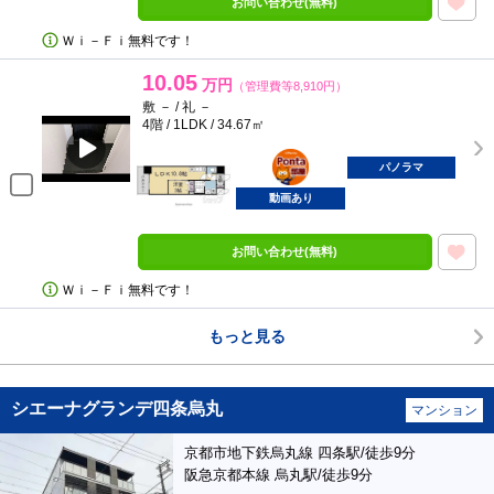
お問い合わせ(無料)
Ｗｉ－Ｆｉ無料です！
10.05
万円
（管理費等8,910円）
敷 － / 礼 －
4階 / 1LDK / 34.67㎡
ポンタ
部屋
パノラマ
動画あり
お問い合わせ(無料)
Ｗｉ－Ｆｉ無料です！
もっと見る
シエーナグランデ四条烏丸
マンション
京都市地下鉄烏丸線 四条駅/徒歩9分
阪急京都本線 烏丸駅/徒歩9分