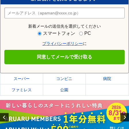
住みたい街の店舗を探す
店舗検索
新着メールの送信先を選択してください
住む街研究所で京都市下京区の情報を見る
スマートフォン
PC
プライバシーポリシー
に
京都市下京区
同意してメールで受け取る
京都市下京区の施設一覧
スーパー
コンビニ
病院
ファミレス
公園
Previous