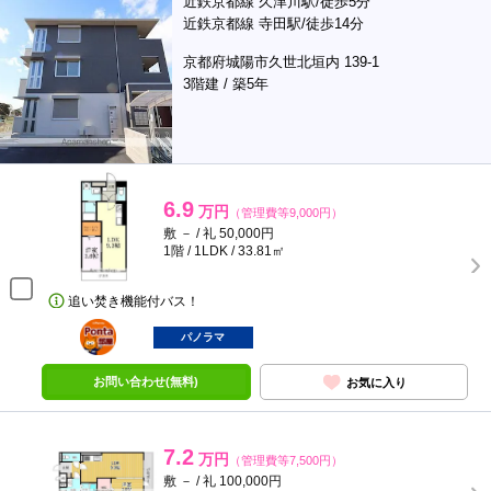
近鉄京都線 久津川駅/徒歩5分
近鉄京都線 寺田駅/徒歩14分
京都府城陽市久世北垣内 139-1
3階建 / 築5年
6.9
万円
（管理費等9,000円）
敷 － / 礼 50,000円
1階 / 1LDK / 33.81㎡
追い焚き機能付バス！
ポンタ
部屋
パノラマ
お問い合わせ(無料)
お気に入り
7.2
万円
（管理費等7,500円）
敷 － / 礼 100,000円