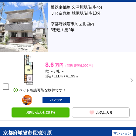
近鉄京都線 久津川駅/徒歩4分
ＪＲ奈良線 城陽駅/徒歩13分
京都府城陽市久世北垣内
3階建 / 築2年
8.6
万円
（管理費等6,000円）
敷 － / 礼 －
2階 / 1LDK / 41.99㎡
ペット相談可能な物件です！
ポンタ
部屋
パノラマ
お問い合わせ(無料)
お気に入り
京都府城陽市長池河原
マンション