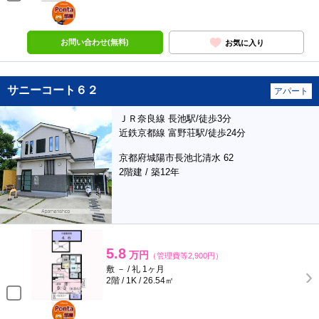
ポンタ
部屋
お問い合わせ(無料)
お気に入り
サニーコート６２
アパート
ＪＲ奈良線 長池駅/徒歩3分
近鉄京都線 富野荘駅/徒歩24分
京都府城陽市長池北清水 62
2階建 / 築12年
5.8
万円
（管理費等2,900円）
敷 － / 礼 1ヶ月
2階 / 1K / 26.54㎡
ポンタ
部屋