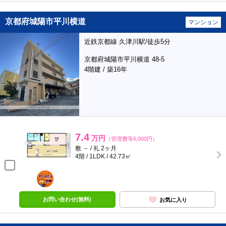
京都府城陽市平川横道
マンション
近鉄京都線 久津川駅/徒歩5分
京都府城陽市平川横道 48-5
4階建 / 築16年
7.4
万円
（管理費等6,000円）
敷 － / 礼 2ヶ月
4階 / 1LDK / 42.73㎡
ポンタ
部屋
お問い合わせ(無料)
お気に入り