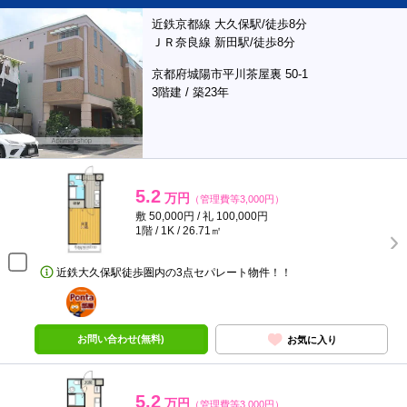
近鉄京都線 大久保駅/徒歩8分
ＪＲ奈良線 新田駅/徒歩8分
京都府城陽市平川茶屋裏 50-1
3階建 / 築23年
5.2
万円
（管理費等3,000円）
敷 50,000円 / 礼 100,000円
1階 / 1K / 26.71㎡
近鉄大久保駅徒歩圏内の3点セパレート物件！！
ポンタ
部屋
お問い合わせ(無料)
お気に入り
5.2
万円
（管理費等3,000円）