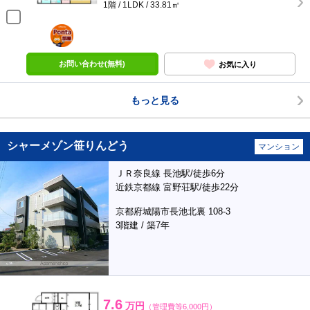
1階 / 1LDK / 33.81㎡
ポンタ
部屋
お問い合わせ(無料)
お気に入り
もっと見る
シャーメゾン笹りんどう
マンション
ＪＲ奈良線 長池駅/徒歩6分
近鉄京都線 富野荘駅/徒歩22分
京都府城陽市長池北裏 108-3
3階建 / 築7年
7.6
万円
（管理費等6,000円）