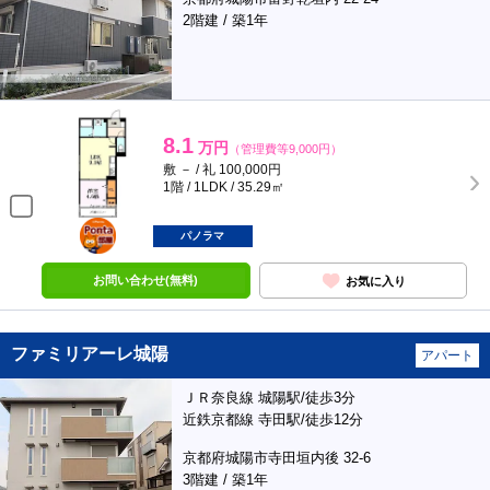
2階建 / 築1年
8.1
万円
（管理費等9,000円）
敷 － / 礼 100,000円
1階 / 1LDK / 35.29㎡
ポンタ
部屋
パノラマ
お問い合わせ(無料)
お気に入り
ファミリアーレ城陽
アパート
ＪＲ奈良線 城陽駅/徒歩3分
近鉄京都線 寺田駅/徒歩12分
京都府城陽市寺田垣内後 32-6
3階建 / 築1年