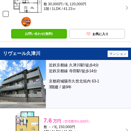
敷 30,000円 / 礼 120,000円
1階 / 1LDK / 41.23㎡
ポンタ
部屋
お問い合わせ(無料)
お気に入り
リヴェール久津川
マンション
近鉄京都線 久津川駅/徒歩4分
近鉄京都線 寺田駅/徒歩14分
京都府城陽市久世北垣内 63-1
3階建 / 築9年
7.6
万円
（管理費等6,000円）
敷 － / 礼 150,000円