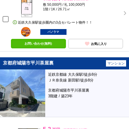
敷 50,000円 / 礼 100,000円
1階 / 1K / 26.71㎡
近鉄大久保駅徒歩圏内の3点セパレート物件！！
ポンタ
部屋
パノラマ
お問い合わせ(無料)
お気に入り
京都府城陽市平川茶屋裏
マンション
近鉄京都線 大久保駅/徒歩8分
ＪＲ奈良線 新田駅/徒歩8分
京都府城陽市平川茶屋裏
3階建 / 築23年