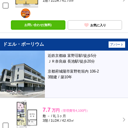
1階 / 1LDK / 41.75㎡
ポンタ
部屋
お問い合わせ(無料)
お気に入り
ドエル・ボーリウム
アパート
近鉄京都線 富野荘駅/徒歩5分
ＪＲ奈良線 長池駅/徒歩20分
京都府城陽市富野乾垣内 106-2
3階建 / 築10年
7.7
万円
（管理費等4,100円）
敷 － / 礼 1ヶ月
3階 / 1LDK / 42.43㎡