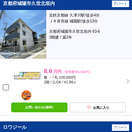
京都府城陽市久世北垣内
アパート
近鉄京都線 久津川駅/徒歩4分
ＪＲ奈良線 城陽駅/徒歩13分
京都府城陽市久世北垣内 63-6
3階建 / 築2年
8.6
万円
（管理費等6,000円）
敷 － / 礼 100,000円
2階 / 1LDK / 41.99㎡
ポンタ
部屋
お問い合わせ(無料)
お気に入り
ロワジール
アパート