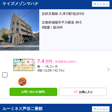
ケイズメゾンマハナ
マンション
近鉄京都線 久津川駅/徒歩5分
京都府城陽市平川横道 48-5
4階建 / 築16年
7.4
万円
（管理費等6,000円）
敷 － / 礼 2ヶ月
4階 / 1LDK / 42.73㎡
ポンタ
部屋
お問い合わせ(無料)
お気に入り
ルーミネス芦谷二番館
マンション