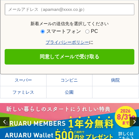
住みたい街の店舗を探す
店舗検索
新着メールの送信先を選択してください
住む街研究所で城陽市の情報を見る
スマートフォン
PC
プライバシーポリシー
に
城陽市
同意してメールで受け取る
城陽市の施設一覧
スーパー
コンビニ
病院
ファミレス
公園
Previous