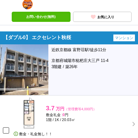
ポンタ
部屋
お問い合わせ(無料)
お気に入り
【ダブル0】 エクセレント秋桜
マンション
近鉄京都線 富野荘駅/徒歩11分
京都府城陽市枇杷庄大三戸 11-4
3階建 / 築26年
3.7
万円
（管理費等4,000円）
敷金礼金 :
0
円
1階 / 1K / 20.03㎡
敷金・礼金無し！！