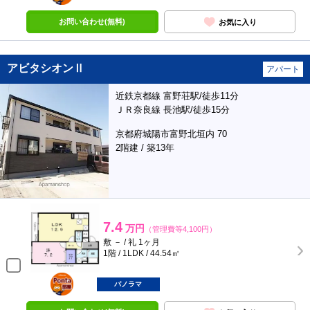
お問い合わせ(無料)
お気に入り
アビタシオンⅡ
アパート
近鉄京都線 富野荘駅/徒歩11分
ＪＲ奈良線 長池駅/徒歩15分
京都府城陽市富野北垣内 70
2階建 / 築13年
7.4
万円
（管理費等4,100円）
敷 － / 礼 1ヶ月
1階 / 1LDK / 44.54㎡
ポンタ
部屋
パノラマ