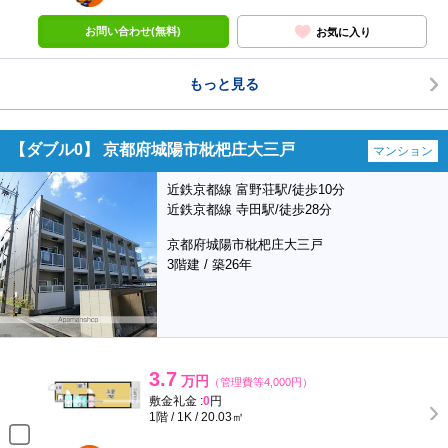
お問い合わせ(無料)
お気に入り
もっと見る
【ダブル0】 京都府城陽市枇杷庄大三戸
マンション
近鉄京都線 富野荘駅/徒歩10分
近鉄京都線 寺田駅/徒歩28分
京都府城陽市枇杷庄大三戸
3階建 / 築26年
3.7
万円
（管理費等4,000円）
敷金礼金 :
0
円
1階 / 1K / 20.03㎡