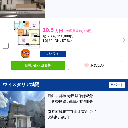
10.5
万円
（管理費等10,000円）
敷 － / 礼 250,000円
1階 / 2LDK / 57.6㎡
ポンタ
部屋
パノラマ
お問い合わせ(無料)
お気に入り
ウィスタリア城陽
アパート
近鉄京都線 寺田駅/徒歩8分
ＪＲ奈良線 城陽駅/徒歩9分
京都府城陽市寺田北東西 24-1
3階建 / 築2年