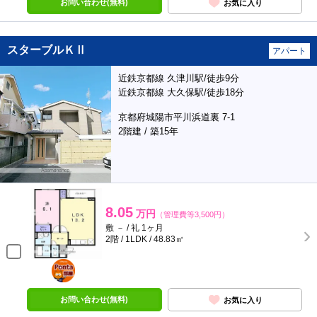
お問い合わせ(無料)
お気に入り
スターブルＫⅡ
アパート
近鉄京都線 久津川駅/徒歩9分
近鉄京都線 大久保駅/徒歩18分
京都府城陽市平川浜道裏 7-1
2階建 / 築15年
8.05
万円
（管理費等3,500円）
敷 － / 礼 1ヶ月
2階 / 1LDK / 48.83㎡
ポンタ
部屋
お問い合わせ(無料)
お気に入り