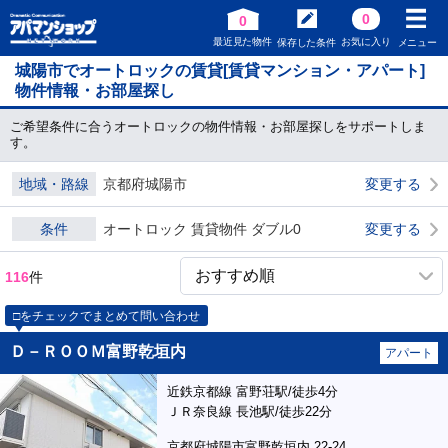
0
0
最近見た物件
お気に入り
保存した条件
メニュー
城陽市でオートロックの賃貸[賃貸マンション・アパート]
物件情報・お部屋探し
ご希望条件に合うオートロックの物件情報・お部屋探しをサポートしま
す。
地域・路線
京都府城陽市
変更する
条件
オートロック 賃貸物件 ダブル0
変更する
116
件
□をチェックでまとめて問い合わせ
Ｄ－ＲＯＯＭ富野乾垣内
アパート
近鉄京都線 富野荘駅/徒歩4分
ＪＲ奈良線 長池駅/徒歩22分
京都府城陽市富野乾垣内 22-24