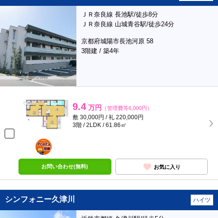
ＪＲ奈良線 長池駅/徒歩8分
ＪＲ奈良線 山城青谷駅/徒歩24分
京都府城陽市長池河原 58
3階建 / 築4年
9.4
万円
（管理費等6,000円）
敷 30,000円 / 礼 220,000円
3階 / 2LDK / 61.86㎡
ポンタ
部屋
お問い合わせ(無料)
お気に入り
シンフォニー久津川
ハイツ