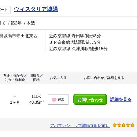
ウィスタリア城陽
パート
建て
/
築2年
/
木造
府城陽市寺田北東西
近鉄京都線 寺田駅/徒歩8分
ＪＲ奈良線 城陽駅/徒歩9分
近鉄京都線 久津川駅/徒歩15分
敷金・保証金／
間取り／
お気に入り
お問い合わせ／詳細を見る
礼金・権利金
面積
－
1LDK
詳細を見る
お問い合わせ
追加
1ヶ月
40.35m²
アパマンショップ城陽寺田駅前店