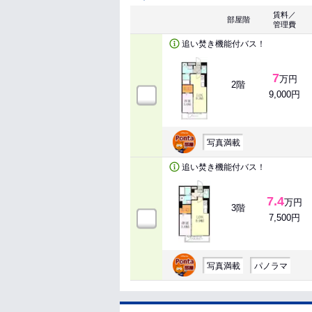
賃料／
部屋階
管理費
追い焚き機能付バス！
7
万円
2階
9,000円
写真満載
追い焚き機能付バス！
7.4
万円
3階
7,500円
写真満載
パノラマ