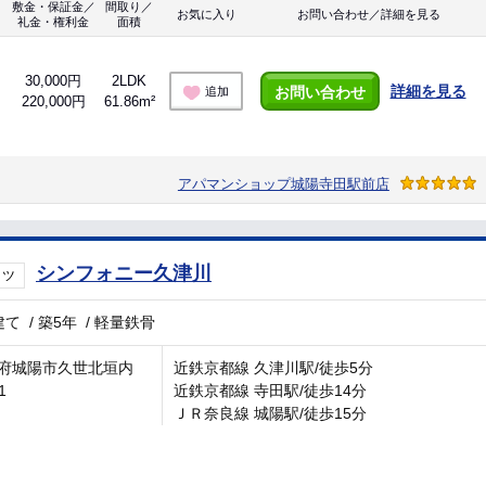
敷金・保証金／
間取り／
お気に入り
お問い合わせ／詳細を見る
礼金・権利金
面積
30,000円
2LDK
詳細を見る
お問い合わせ
追加
220,000円
61.86m²
アパマンショップ城陽寺田駅前店
シンフォニー久津川
イツ
建て
/
築5年
/
軽量鉄骨
府城陽市久世北垣内
近鉄京都線 久津川駅/徒歩5分
1
近鉄京都線 寺田駅/徒歩14分
ＪＲ奈良線 城陽駅/徒歩15分