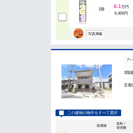
8.1
万円
1階
6,400円
写真満載
ア
3階
京都
この建物の物件をすべて選択
賃料／
部屋階
管理費