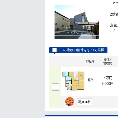
ア
2階
京都
1-2
この建物の物件をすべて選択
賃料／
部屋階
管理費
7
万円
1階
5,000円
写真満載