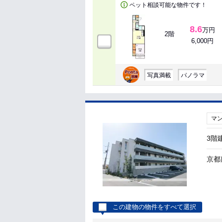
ペット相談可能な物件です！
8.6
万円
2階
6,000円
写真満載
パノラマ
マ
3階
京都
この建物の物件をすべて選択