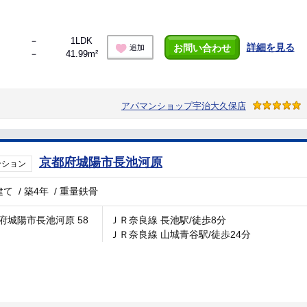
－
1LDK
詳細を見る
お問い合わせ
追加
－
41.99m²
アパマンショップ宇治大久保店
京都府城陽市長池河原
ンション
建て
/
築4年
/
重量鉄骨
府城陽市長池河原 58
ＪＲ奈良線 長池駅/徒歩8分
ＪＲ奈良線 山城青谷駅/徒歩24分