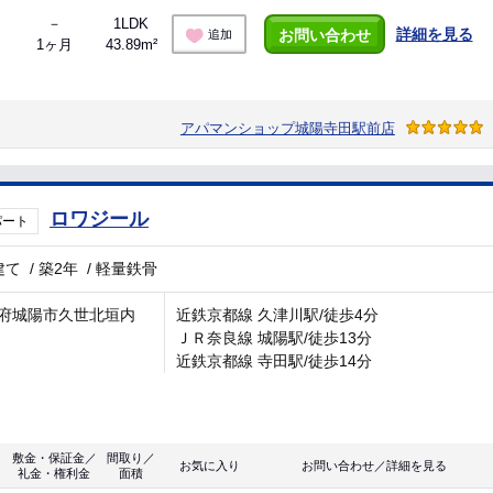
－
1LDK
詳細を見る
お問い合わせ
追加
1ヶ月
43.89m²
アパマンショップ城陽寺田駅前店
ロワジール
パート
建て
/
築2年
/
軽量鉄骨
府城陽市久世北垣内
近鉄京都線 久津川駅/徒歩4分
ＪＲ奈良線 城陽駅/徒歩13分
近鉄京都線 寺田駅/徒歩14分
敷金・保証金／
間取り／
お気に入り
お問い合わせ／詳細を見る
礼金・権利金
面積