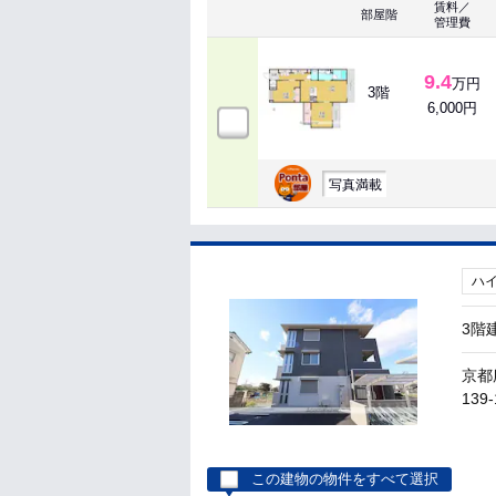
賃料／
部屋階
管理費
9.4
万円
3階
6,000円
写真満載
ハ
3階
京都
139-
この建物の物件をすべて選択