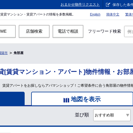
おまかせ物件リクエスト
保存した条
。賃貸マンション・賃貸アパートの情報を多数掲載。
English
簡体中文
繁体
OME
店舗検索
電話で相談
フリーワード検索
城陽市
角部屋
貸[賃貸マンション・アパート]物件情報・お部
、賃貸アパートをお探しならアパマンショップ！ご希望条件に合う角部屋の物件情
地図を表示
並び順