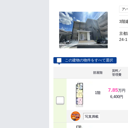
ア
3階
京都
24-1
この建物の物件をすべて選択
賃料／
部屋階
管理費
7.85
万円
1階
6,400円
写真満載