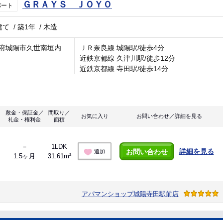
ＧＲＡＹＳ ＪＯＹＯ
パート
建て
/
築1年
/
木造
府城陽市久世南垣内
ＪＲ奈良線 城陽駅/徒歩4分
近鉄京都線 久津川駅/徒歩12分
近鉄京都線 寺田駅/徒歩14分
敷金・保証金／
間取り／
お気に入り
お問い合わせ／詳細を見る
礼金・権利金
面積
－
1LDK
詳細を見る
お問い合わせ
追加
1.5ヶ月
31.61m²
アパマンショップ城陽寺田駅前店