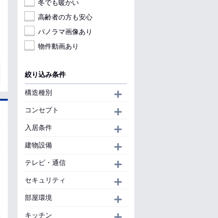
冬でも暖かい
高齢者の方も安心
パノラマ画像あり
物件動画あり
絞り込み条件
構造種別
開く
コンセプト
開く
入居条件
開く
建物設備
開く
テレビ・通信
開く
セキュリティ
開く
部屋環境
開く
キッチン
開く