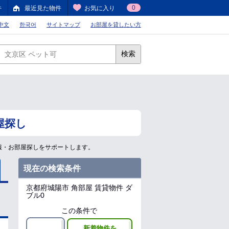
0
件
最近見た物件
お気に入り
中文
한국어
サイトマップ
お部屋を貸したい方
検索
屋探し
報・お部屋探しをサポートします。
現在の検索条件
京都府城陽市
角部屋 賃貸物件 ダ
ブル0
この条件で
新着物件を