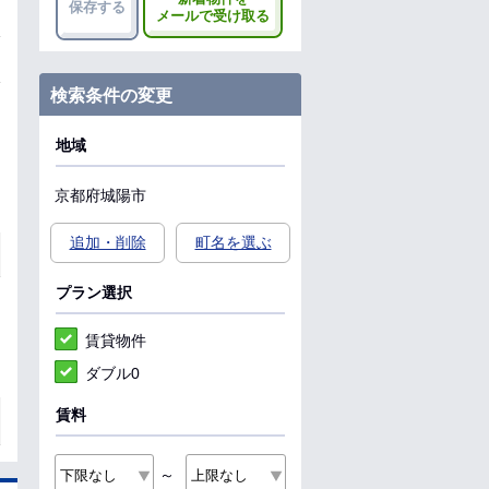
保存する
メールで受け取る
検索条件の変更
地域
京都府
城陽市
追加・削除
町名を選ぶ
プラン選択
賃貸物件
ダブル0
賃料
～