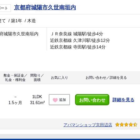
京都府城陽市久世南垣内
パート
建て
/
築1年
/
木造
府城陽市久世南垣内
ＪＲ奈良線 城陽駅/徒歩4分
近鉄京都線 久津川駅/徒歩12分
近鉄京都線 寺田駅/徒歩14分
敷金・保証金／
間取り／
お気に入り
お問い合わせ／詳細を見る
礼金・権利金
面積
－
1LDK
詳細を見る
お問い合わせ
追加
1.5ヶ月
31.61m²
アパマンショップ京田辺店