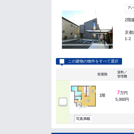
ア
2階
京都
1-2
この建物の物件をすべて選択
賃料／
部屋階
管理費
7
万円
1階
5,000円
写真満載