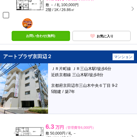
敷 － / 礼 100,000円
2階 / 1K / 26.86㎡
ポンタ
部屋
お問い合わせ(無料)
お気に入り
アートプラザ京田辺２
マンション
ＪＲ片町線 ＪＲ三山木駅/徒歩6分
近鉄京都線 三山木駅/徒歩8分
京都府京田辺市三山木中央６丁目 9-2
5階建 / 築7年
6.3
万円
（管理費等6,000円）
敷 50,000円 / 礼 －