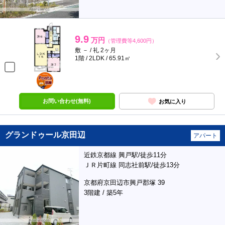
9.9
万円
（管理費等4,600円）
敷 － / 礼 2ヶ月
1階 / 2LDK / 65.91㎡
ポンタ
部屋
お問い合わせ(無料)
お気に入り
グランドゥール京田辺
アパート
近鉄京都線 興戸駅/徒歩11分
ＪＲ片町線 同志社前駅/徒歩13分
京都府京田辺市興戸郡塚 39
3階建 / 築5年