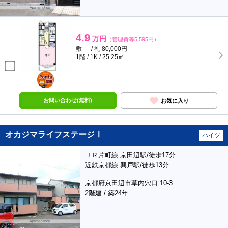
4.9
万円
（管理費等5,595円）
敷 － / 礼 80,000円
1階 / 1K / 25.25㎡
ポンタ
部屋
お問い合わせ(無料)
お気に入り
オカジマライフステージⅠ
ハイツ
ＪＲ片町線 京田辺駅/徒歩17分
近鉄京都線 興戸駅/徒歩13分
京都府京田辺市草内穴口 10-3
2階建 / 築24年