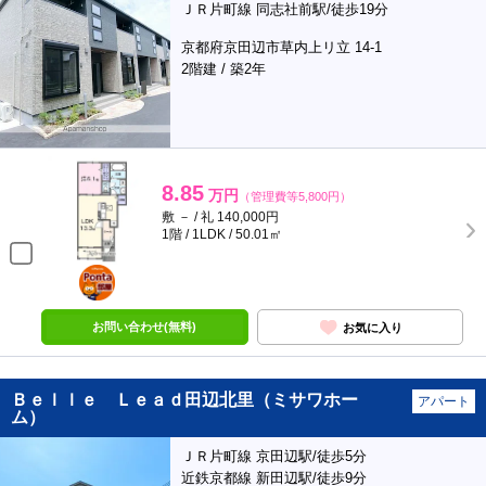
ＪＲ片町線 同志社前駅/徒歩19分
京都府京田辺市草内上リ立 14-1
2階建 / 築2年
8.85
万円
（管理費等5,800円）
敷 － / 礼 140,000円
1階 / 1LDK / 50.01㎡
ポンタ
部屋
お問い合わせ(無料)
お気に入り
Ｂｅｌｌｅ Ｌｅａｄ田辺北里（ミサワホー
アパート
ム）
ＪＲ片町線 京田辺駅/徒歩5分
近鉄京都線 新田辺駅/徒歩9分