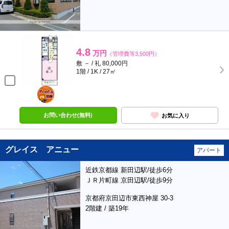
4.8
万円
（管理費等3,500円）
敷 － / 礼 80,000円
1階 / 1K / 27㎡
ポンタ
部屋
お問い合わせ(無料)
お気に入り
グレイス アニュー
アパート
近鉄京都線 新田辺駅/徒歩6分
ＪＲ片町線 京田辺駅/徒歩9分
京都府京田辺市東西神屋 30-3
2階建 / 築19年