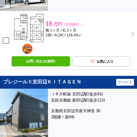
15
万円
（管理費等－）
敷 1ヶ月 / 礼 2ヶ月
1階 / 4LDK / 126.49㎡
ポンタ
部屋
お問い合わせ(無料)
お気に入り
プレジールⅡ京田辺ＫＩＴＡＧＥＮ
アパート
ＪＲ片町線 京田辺駅/徒歩9分
近鉄京都線 新田辺駅/徒歩12分
京都府京田辺市薪天神堂 36
2階建 / 築0年