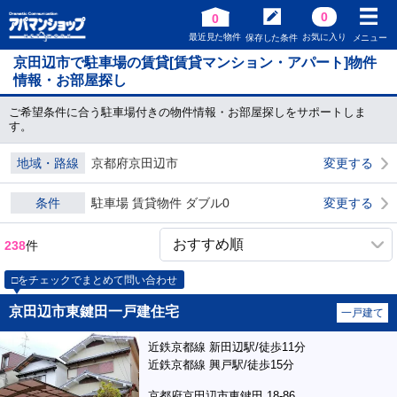
0
0
最近見た物件
お気に入り
保存した条件
メニュー
京田辺市で駐車場の賃貸[賃貸マンション・アパート]物件
情報・お部屋探し
ご希望条件に合う駐車場付きの物件情報・お部屋探しをサポートしま
す。
地域・路線
京都府京田辺市
変更する
条件
駐車場 賃貸物件 ダブル0
変更する
238
件
□をチェックでまとめて問い合わせ
京田辺市東鍵田一戸建住宅
一戸建て
近鉄京都線 新田辺駅/徒歩11分
近鉄京都線 興戸駅/徒歩15分
京都府京田辺市東鍵田 18-86