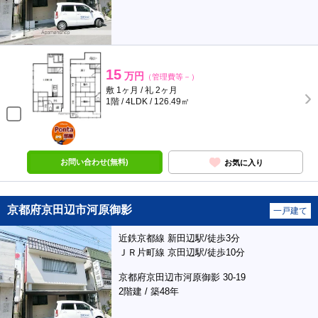
15
万円
（管理費等－）
敷 1ヶ月 / 礼 2ヶ月
1階 / 4LDK / 126.49㎡
ポンタ
部屋
お問い合わせ(無料)
お気に入り
京都府京田辺市河原御影
一戸建て
近鉄京都線 新田辺駅/徒歩3分
ＪＲ片町線 京田辺駅/徒歩10分
京都府京田辺市河原御影 30-19
2階建 / 築48年