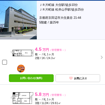
ＪＲ片町線 大住駅/徒歩10分
ＪＲ片町線 松井山手駅/徒歩25分
京都府京田辺市大住責谷 21-44
5階建 / 築25年
4.5
万円
（管理費等－）
敷 － / 礼 1ヶ月
2階 / 1K / 24.3㎡
ポンタ
部屋
お問い合わせ(無料)
お気に入り
5.8
万円
（管理費等－）
敷 － / 礼 1ヶ月
3階 / 1LDK / 29.61㎡