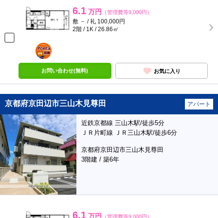
6.1
万円
（管理費等9,000円）
敷 － / 礼 100,000円
2階 / 1K / 26.86㎡
ポンタ
部屋
お問い合わせ(無料)
お気に入り
京都府京田辺市三山木見尊田
アパート
近鉄京都線 三山木駅/徒歩5分
ＪＲ片町線 ＪＲ三山木駅/徒歩6分
京都府京田辺市三山木見尊田
3階建 / 築6年
6.1
万円
（管理費等9,000円）