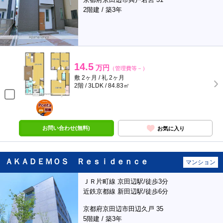
2階建 / 築3年
14.5
万円
（管理費等－）
敷 2ヶ月 / 礼 2ヶ月
2階 / 3LDK / 84.83㎡
ポンタ
部屋
お問い合わせ(無料)
お気に入り
ＡＫＡＤＥＭＯＳ Ｒｅｓｉｄｅｎｃｅ
マンション
ＪＲ片町線 京田辺駅/徒歩3分
近鉄京都線 新田辺駅/徒歩6分
京都府京田辺市田辺久戸 35
5階建 / 築3年