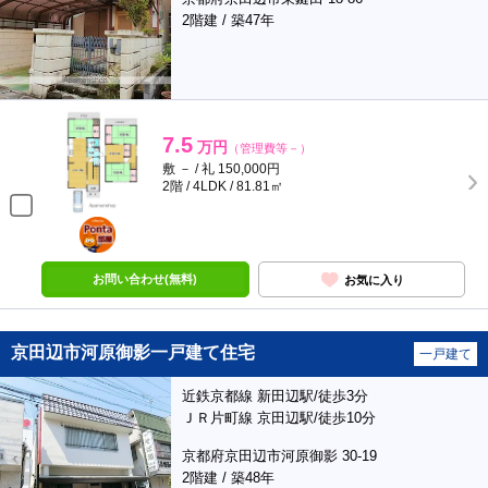
2階建 / 築47年
7.5
万円
（管理費等－）
敷 － / 礼 150,000円
2階 / 4LDK / 81.81㎡
ポンタ
部屋
お問い合わせ(無料)
お気に入り
京田辺市河原御影一戸建て住宅
一戸建て
近鉄京都線 新田辺駅/徒歩3分
ＪＲ片町線 京田辺駅/徒歩10分
京都府京田辺市河原御影 30-19
2階建 / 築48年