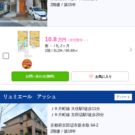
2階建 / 築15年
10.8
万円
（管理費等－）
敷 － / 礼 2ヶ月
2階 / 3LDK / 96.88㎡
ポンタ
部屋
お問い合わせ(無料)
お気に入り
リュミエール アッシュ
アパート
ＪＲ片町線 大住駅/徒歩11分
ＪＲ片町線 京田辺駅/徒歩20分
京都府京田辺市薪水取 64-2
2階建 / 築18年