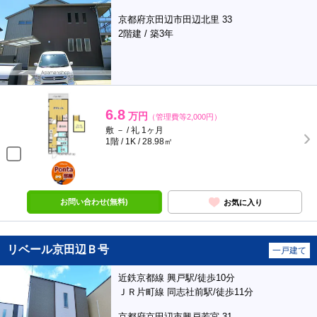
京都府京田辺市田辺北里 33
2階建 / 築3年
6.8
万円
（管理費等2,000円）
敷 － / 礼 1ヶ月
1階 / 1K / 28.98㎡
ポンタ
部屋
お問い合わせ(無料)
お気に入り
リベール京田辺Ｂ号
一戸建て
近鉄京都線 興戸駅/徒歩10分
ＪＲ片町線 同志社前駅/徒歩11分
京都府京田辺市興戸若宮 31