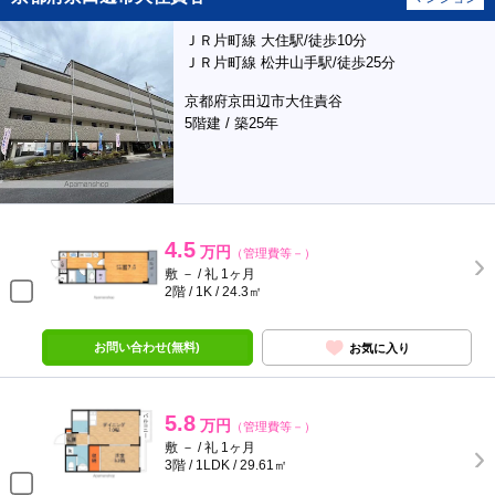
ＪＲ片町線 大住駅/徒歩10分
ＪＲ片町線 松井山手駅/徒歩25分
京都府京田辺市大住責谷
5階建 / 築25年
4.5
万円
（管理費等－）
敷 － / 礼 1ヶ月
2階 / 1K / 24.3㎡
お問い合わせ(無料)
お気に入り
5.8
万円
（管理費等－）
敷 － / 礼 1ヶ月
3階 / 1LDK / 29.61㎡