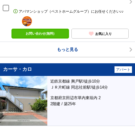
アパマンショップ（ベストホームグループ）にお任せください♪♪
ポンタ
部屋
お問い合わせ(無料)
お気に入り
もっと見る
カーサ・カロ
アパート
近鉄京都線 興戸駅/徒歩10分
ＪＲ片町線 同志社前駅/徒歩14分
京都府京田辺市草内東垣内 2
2階建 / 築25年