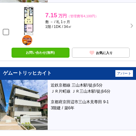
7.15
万円
（管理費等4,100円）
敷 － / 礼 1ヶ月
1階 / 1DK / 34㎡
ポンタ
部屋
お問い合わせ(無料)
お気に入り
ゲムートリッヒカイト
アパート
近鉄京都線 三山木駅/徒歩5分
ＪＲ片町線 ＪＲ三山木駅/徒歩6分
京都府京田辺市三山木見尊田 9-1
3階建 / 築6年