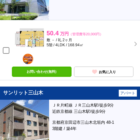
50.4
万円
（管理費等20,000円）
敷 － / 礼 2ヶ月
5階 / 4LDK / 168.94㎡
ポンタ
部屋
お問い合わせ(無料)
お気に入り
サンリット三山木
アパート
ＪＲ片町線 ＪＲ三山木駅/徒歩9分
近鉄京都線 三山木駅/徒歩9分
京都府京田辺市三山木北垣内 48-1
3階建 / 築4年