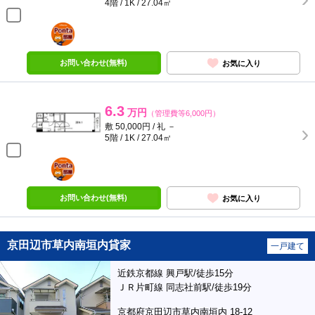
4階 / 1K / 27.04㎡
ポンタ
部屋
お問い合わせ(無料)
お気に入り
6.3
万円
（管理費等6,000円）
敷 50,000円 / 礼 －
5階 / 1K / 27.04㎡
ポンタ
部屋
お問い合わせ(無料)
お気に入り
京田辺市草内南垣内貸家
一戸建て
近鉄京都線 興戸駅/徒歩15分
ＪＲ片町線 同志社前駅/徒歩19分
京都府京田辺市草内南垣内 18-12