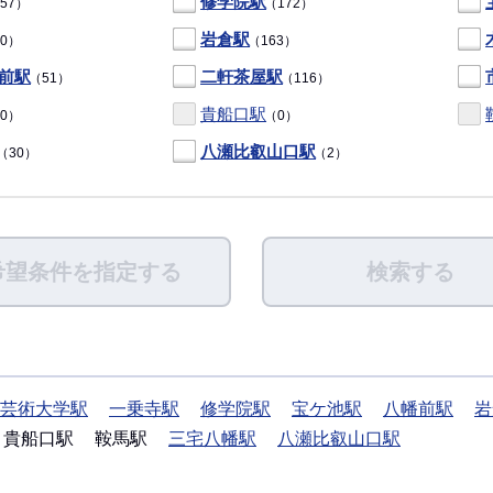
修学院駅
57）
（172）
岩倉駅
0）
（163）
前駅
二軒茶屋駅
（51）
（116）
貴船口駅
0）
（0）
八瀬比叡山口駅
（30）
（2）
希望条件を指定する
検索する
芸術大学駅
一乗寺駅
修学院駅
宝ケ池駅
八幡前駅
岩
貴船口駅
鞍馬駅
三宅八幡駅
八瀬比叡山口駅