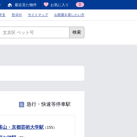
0
件
最近見た物件
お気に入り
中文
한국어
サイトマップ
お部屋を貸したい方
検索
急行・快速等停車駅
急
茶山・京都芸術大学駅
（155）