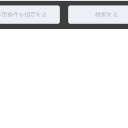
希望条件を指定する
検索する
県
福島県
東京都
神奈川県
埼玉県
千葉県
茨城県
栃木県
群馬県
新潟県
県
滋賀県
奈良県
和歌山県
鳥取県
島根県
岡山県
広島県
山口県
徳島県
ちょこポストします
お友だちになってね！
最新映像をお届
式アカウント
LINE公式アカウント
公式Youtube
トポリシー
プライバシーポリシー
ソーシャルメディアポリシー
リンク
※調査概要および調査方法 ：「賃貸住宅仲介業」
比較