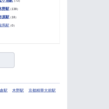
宝ケ池駅
（73）
木野駅
（138）
市原駅
（18）
鞍馬駅
（0）
倉駅
木野駅
京都精華大前駅