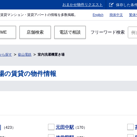
おまかせ物件リクエスト
保存した条
。賃貸マンション・賃貸アパートの情報を多数掲載。
English
簡体中文
繁体
OME
店舗検索
電話で相談
フリーワード検索
から探す
叡山電鉄
室内洗濯機置き場
場の賃貸の物件情報
元田中駅
（423）
（170）