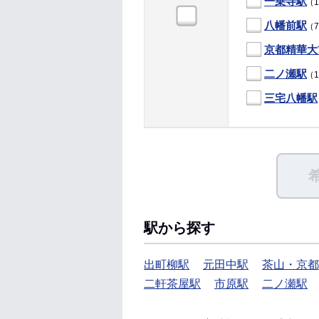
一乗寺駅
（1
八幡前駅
（7
京都精華大
二ノ瀬駅
（1
三宅八幡駅
駅から探す
出町柳駅
元田中駅
茶山・京都
二軒茶屋駅
市原駅
二ノ瀬駅