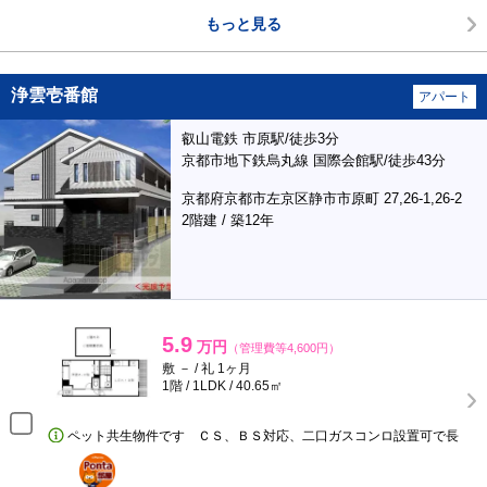
もっと見る
浄雲壱番館
アパート
叡山電鉄 市原駅/徒歩3分
京都市地下鉄烏丸線 国際会館駅/徒歩43分
京都府京都市左京区静市市原町 27,26-1,26-2
2階建 / 築12年
5.9
万円
（管理費等4,600円）
敷 － / 礼 1ヶ月
1階 / 1LDK / 40.65㎡
ペット共生物件です ＣＳ、ＢＳ対応、二口ガスコンロ設置可で長
ポンタ
部屋