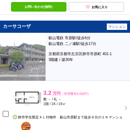
お問い合わせ(無料)
お気に入り
カーサコーザ
マンション
叡山電鉄 市原駅/徒歩6分
叡山電鉄 二ノ瀬駅/徒歩17分
京都府京都市左京区静市市原町 401-1
3階建 / 築30年
3.2
万円
（管理費等6,000円）
敷 － / 礼 －
1階 / 1K / 19㎡
静市学生限定ＡＬ付物件 叡山市原駅まで徒歩６分の１Ｋマンショ
ポンタ
部屋