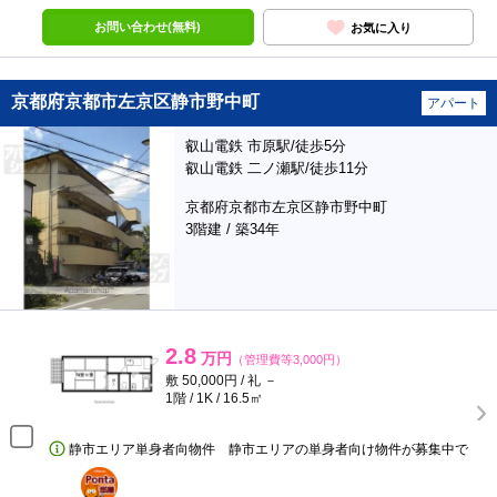
お問い合わせ(無料)
お気に入り
京都府京都市左京区静市野中町
アパート
叡山電鉄 市原駅/徒歩5分
叡山電鉄 二ノ瀬駅/徒歩11分
京都府京都市左京区静市野中町
3階建 / 築34年
2.8
万円
（管理費等3,000円）
敷 50,000円 / 礼 －
1階 / 1K / 16.5㎡
静市エリア単身者向物件 静市エリアの単身者向け物件が募集中で
ポンタ
部屋