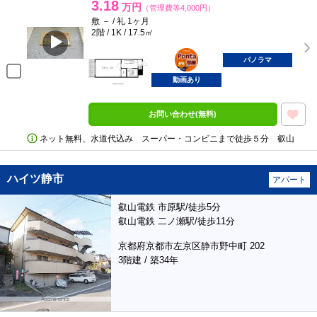
3.18
万円
（管理費等4,000円）
敷 － / 礼 1ヶ月
2階 / 1K / 17.5㎡
ポンタ
部屋
パノラマ
動画あり
お問い合わせ(無料)
ネット無料、水道代込み スーパー・コンビニまで徒歩５分 叡山
ハイツ静市
アパート
叡山電鉄 市原駅/徒歩5分
叡山電鉄 二ノ瀬駅/徒歩11分
京都府京都市左京区静市野中町 202
3階建 / 築34年