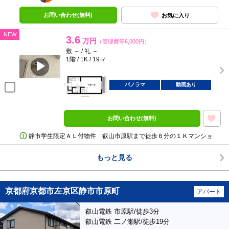
お問い合わせ(無料)
お気に入り
NEW
3.6
万円
（管理費等6,000円）
敷 － / 礼 －
1階 / 1K / 19㎡
パノラマ
動画あり
お問い合わせ(無料)
静市学生限定ＡＬ付物件 叡山市原駅まで徒歩６分の１Ｋマンショ
もっと見る
京都府京都市左京区静市市原町
アパート
叡山電鉄 市原駅/徒歩3分
叡山電鉄 二ノ瀬駅/徒歩19分