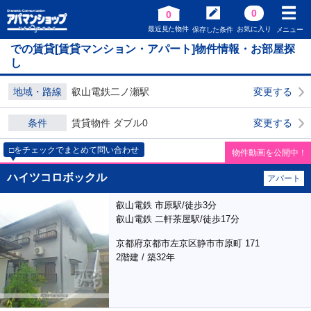
0
0
最近見た物件
お気に入り
保存した条件
メニュー
での賃貸[賃貸マンション・アパート]物件情報・お部屋探
し
地域・路線
叡山電鉄二ノ瀬駅
変更する
条件
賃貸物件 ダブル0
変更する
□をチェックでまとめて問い合わせ
物件動画を公開中！
ハイツコロボックル
アパート
叡山電鉄 市原駅/徒歩3分
叡山電鉄 二軒茶屋駅/徒歩17分
京都府京都市左京区静市市原町 171
2階建 / 築32年