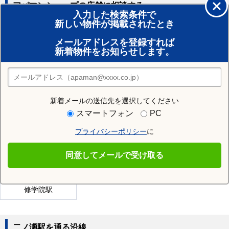
アパマンショップの店舗に相談する
入力した検索条件で
新しい物件が掲載されたとき
賃貸のプロがお部屋探し！
メールアドレスを登録すれば
おまかせ物件リクエスト
新着物件をお知らせします。
住みたい街の店舗を探す
店舗検索
新着メールの送信先を選択してください
近隣の駅
スマートフォン
PC
京都精華大前駅
市原駅
国際会館駅
プライバシーポリシー
に
元田中駅
二軒茶屋駅
茶山・京都芸術大学駅
同意してメールで受け取る
八幡前駅
木野駅
三宅八幡駅
修学院駅
二ノ瀬駅を通る沿線