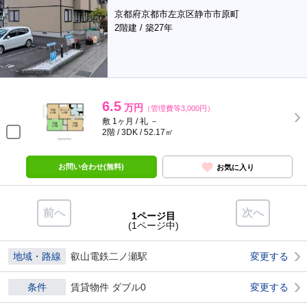
京都府京都市左京区静市市原町
2階建 / 築27年
6.5
万円
（管理費等3,000円）
敷 1ヶ月 / 礼 －
2階 / 3DK / 52.17㎡
お問い合わせ(無料)
お気に入り
前へ
次へ
1ページ目
(1ページ中)
地域・路線
叡山電鉄二ノ瀬駅
変更する
条件
賃貸物件 ダブル0
変更する