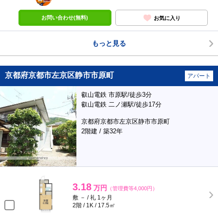
お問い合わせ(無料)
お気に入り
もっと見る
京都府京都市左京区静市市原町
アパート
叡山電鉄 市原駅/徒歩3分
叡山電鉄 二ノ瀬駅/徒歩17分
京都府京都市左京区静市市原町
2階建 / 築32年
3.18
万円
（管理費等4,000円）
敷 － / 礼 1ヶ月
2階 / 1K / 17.5㎡