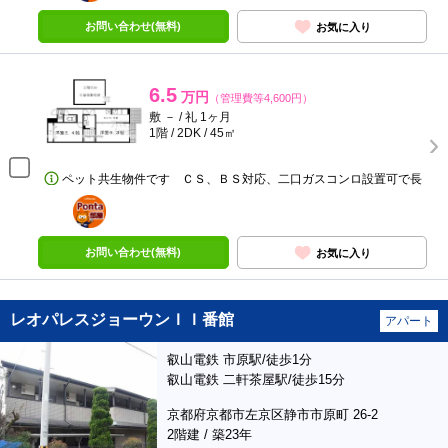
お問い合わせ(無料)
お気に入り
6.5
万円
（管理費等4,600円）
敷 － / 礼 1ヶ月
1階 / 2DK / 45㎡
ペット共生物件です ＣＳ、ＢＳ対応、二口ガスコンロ設置可で長
ポンタ
部屋
お問い合わせ(無料)
お気に入り
レオパレスジョーウンＩＩ番館
アパート
叡山電鉄 市原駅/徒歩1分
叡山電鉄 二軒茶屋駅/徒歩15分
京都府京都市左京区静市市原町 26-2
2階建 / 築23年