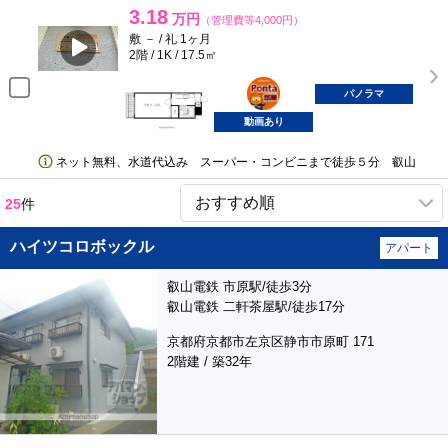
3.18
万円
（管理費等4,000円）
敷 － / 礼 1ヶ月
2階 / 1K / 17.5㎡
ポンタ
部屋
パノラマ
動画あり
ネット無料、水道代込み スーパー・コンビニまで徒歩５分 叡山
25
件
ハイツコロボックル
アパート
叡山電鉄 市原駅/徒歩3分
叡山電鉄 二軒茶屋駅/徒歩17分
京都府京都市左京区静市市原町 171
2階建 / 築32年