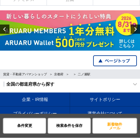
Previous
賃貸・不動産アパマンショップ
京都府
二ノ瀬駅
全国の都道府県から探す
企業・IR情報
サイトポリシー
プライバシーポリシー
運営会社について
新着物件
条件変更
検索条件を保存
©APAMAN Co.,Ltd.
メール