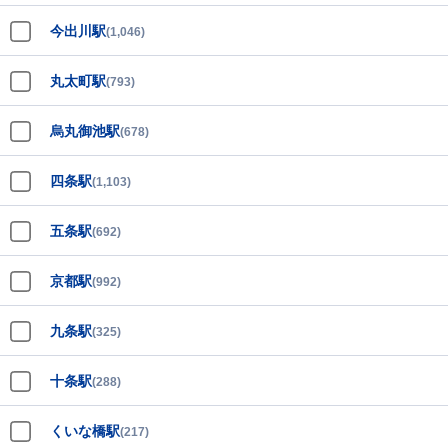
今出川駅
(1,046)
丸太町駅
(793)
烏丸御池駅
(678)
四条駅
(1,103)
五条駅
(692)
京都駅
(992)
九条駅
(325)
十条駅
(288)
くいな橋駅
(217)