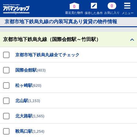
0
0
最近見た物件
お気に入り
保存した条件
メニュー
京都市地下鉄烏丸線の内装写真あり賃貸の物件情報
京都市地下鉄烏丸線（国際会館駅～竹田駅）
京都市地下鉄烏丸線全てチェック
国際会館駅
(403)
松ヶ崎駅
(620)
北山駅
(1,153)
北大路駅
(1,565)
鞍馬口駅
(1,254)