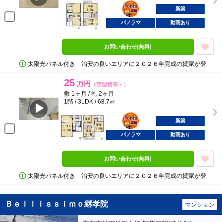
ポンタ
部屋
新築
パノラマ
動画あり
お問い合わせ(無料)
太陽光パネル付き 治安の良いエリアに２０２６年完成の貸家が登
25
万円
（管理費等－）
敷 1ヶ月 / 礼 2ヶ月
1階 / 3LDK / 68.7㎡
ポンタ
部屋
新築
パノラマ
動画あり
お問い合わせ(無料)
太陽光パネル付き 治安の良いエリアに２０２６年完成の貸家が登
Ｂｅｌｌｉｓｓｉｍｏ継孝院
マンション