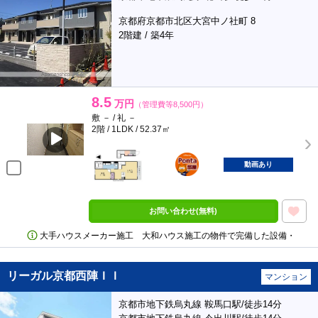
京都府京都市北区大宮中ノ社町 8
2階建 / 築4年
8.5
万円
（管理費等8,500円）
敷 － / 礼 －
2階 / 1LDK / 52.37㎡
ポンタ
部屋
動画あり
お問い合わせ(無料)
大手ハウスメーカー施工 大和ハウス施工の物件で完備した設備・
リーガル京都西陣ＩＩ
マンション
京都市地下鉄烏丸線 鞍馬口駅/徒歩14分