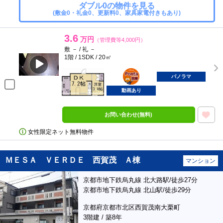
ダブル0の物件を見る
(敷金0・礼金0、更新料0、家具家電付きもあり)
3.6
万円
（管理費等4,000円）
敷 － / 礼 －
1階 / 1SDK / 20㎡
ポンタ
部屋
パノラマ
動画あり
お問い合わせ(無料)
女性限定ネット無料物件
ＭＥＳＡ ＶＥＲＤＥ 西賀茂 Ａ棟
マンション
京都市地下鉄烏丸線 北大路駅/徒歩27分
京都市地下鉄烏丸線 北山駅/徒歩29分
京都府京都市北区西賀茂南大栗町
3階建 / 築8年