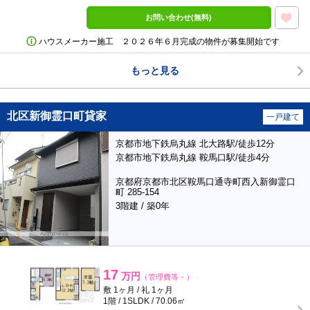
お問い合わせ(無料)
ハウスメーカー施工 ２０２６年６月完成の物件が募集開始です
もっと見る
北区新御霊口町貸家
一戸建て
京都市地下鉄烏丸線 北大路駅/徒歩12分
京都市地下鉄烏丸線 鞍馬口駅/徒歩4分
京都府京都市北区鞍馬口通寺町西入新御霊口
町 285-154
3階建 / 築0年
17
万円
（管理費等－）
敷 1ヶ月 / 礼 1ヶ月
1階 / 1SLDK / 70.06㎡