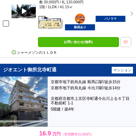
敷 30,000円 / 礼 120,000円
1階 / 1LDK / 41.15㎡
ポンタ
部屋
パノラマ
動画あり
お問い合わせ(無料)
シャーメゾンの１ＬＤＫ
ジオエント御所北寺町通
マンション
京都市地下鉄烏丸線 鞍馬口駅/徒歩15分
京都市地下鉄烏丸線 今出川駅/徒歩14分
京都府京都市上京区寺町通今出川上る６丁目
不動前町 1-1
5階建 / 築4年
16.9
万円
（管理費等15,000円）