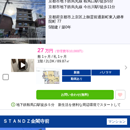
京都市地下鉄烏丸線 鞍馬口駅/徒歩5分
京都市地下鉄烏丸線 今出川駅/徒歩11分
京都府京都市上京区上御霊前通新町東入継孝
院町 77
5階建 / 築0年
27
万円
（管理費等10,000円）
敷 1ヶ月 / 礼 1ヶ月
1階 / 2LDK / 89.87㎡
新築
パノラマ
動画あり
お問い合わせ(無料)
地下鉄鞍馬口駅徒歩５分 新生活を便利な周辺環境でスタートして
ＳＴＡＮＤＺ金閣寺前
マンション