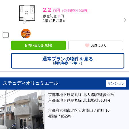
2.2
万円
（管理費等4,000円）
敷金礼金 :
0
円
1階 / 1R / 15㎡
ポンタ
部屋
お問い合わせ(無料)
お気に入り
通常プランの物件を見る
（契約年数：2年～）
ステュディオリュミエール
マンション
京都市地下鉄烏丸線 北大路駅/徒歩32分
京都市地下鉄烏丸線 北山駅/徒歩34分
京都府京都市北区大宮南山ノ前町 16
4階建 / 築29年