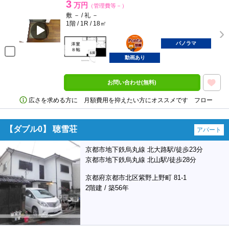
3
万円
（管理費等－）
敷 － / 礼 －
1階 / 1R / 18㎡
ポンタ
部屋
パノラマ
動画あり
お問い合わせ(無料)
広さを求める方に 月額費用を抑えたい方にオススメです フロー
【ダブル0】 聴雪荘
アパート
京都市地下鉄烏丸線 北大路駅/徒歩23分
京都市地下鉄烏丸線 北山駅/徒歩28分
京都府京都市北区紫野上野町 81-1
2階建 / 築56年