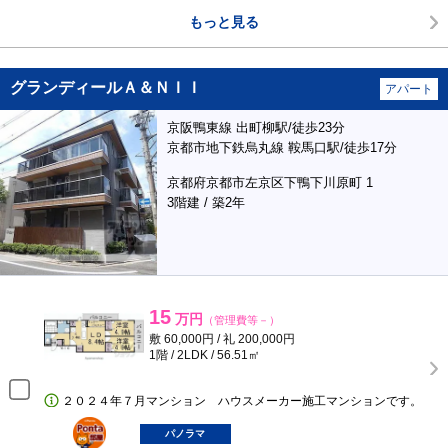
もっと見る
グランディールＡ＆ＮＩＩ
アパート
京阪鴨東線 出町柳駅/徒歩23分
京都市地下鉄烏丸線 鞍馬口駅/徒歩17分
京都府京都市左京区下鴨下川原町 1
3階建 / 築2年
15
万円
（管理費等－）
敷 60,000円 / 礼 200,000円
1階 / 2LDK / 56.51㎡
２０２４年７月マンション ハウスメーカー施工マンションです。
ポンタ
部屋
パノラマ