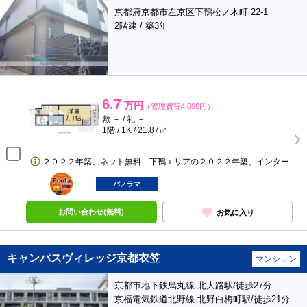
京都府京都市左京区下鴨松ノ木町 22-1
2階建 / 築3年
6.7
万円
（管理費等4,000円）
敷 － / 礼 －
1階 / 1K / 21.87㎡
２０２２年築、ネット無料 下鴨エリアの２０２２年築、インター
ポンタ
部屋
パノラマ
お問い合わせ(無料)
お気に入り
キャンパスヴィレッジ京都衣笠
マンション
京都市地下鉄烏丸線 北大路駅/徒歩27分
京福電気鉄道北野線 北野白梅町駅/徒歩21分