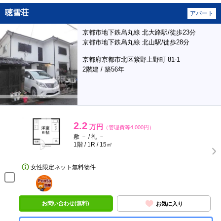
聴雪荘
アパート
京都市地下鉄烏丸線 北大路駅/徒歩23分
京都市地下鉄烏丸線 北山駅/徒歩28分
京都府京都市北区紫野上野町 81-1
2階建 / 築56年
2.2
万円
（管理費等4,000円）
敷 － / 礼 －
1階 / 1R / 15㎡
女性限定ネット無料物件
ポンタ
部屋
お問い合わせ(無料)
お気に入り