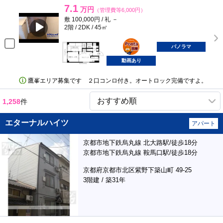
7.1
万円
（管理費等6,000円）
敷 100,000円 / 礼 －
2階 / 2DK / 45㎡
ポンタ
部屋
パノラマ
動画あり
鷹峯エリア募集です ２口コンロ付き。オートロック完備ですよ。
1,258
件
エターナルハイツ
アパート
京都市地下鉄烏丸線 北大路駅/徒歩18分
京都市地下鉄烏丸線 鞍馬口駅/徒歩18分
京都府京都市北区紫野下築山町 49-25
3階建 / 築31年