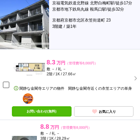
京福電気鉄道北野線 北野白梅町駅/徒歩17分
京都市地下鉄烏丸線 鞍馬口駅/徒歩32分
京都府京都市北区衣笠街道町 23
3階建 / 築1年
8.3
万円
（管理費等8,000円）
敷 － / 礼 －
2階 / 1K / 27.66㎡
閑静な金閣寺エリアの物件 閑静な金閣寺近くの衣笠エリアの単身
ポンタ
部屋
お問い合わせ(無料)
お気に入り
8.8
万円
（管理費等8,000円）
敷 － / 礼 －
3階 / 1K / 28.29㎡