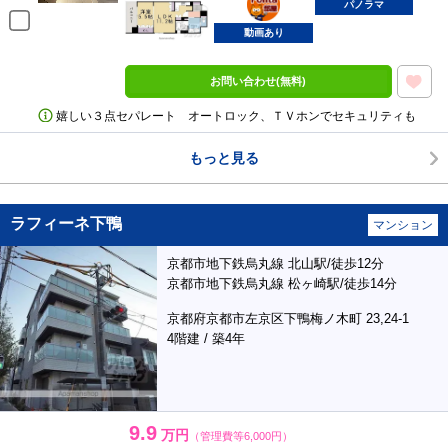
部屋
パノラマ
動画あり
お問い合わせ(無料)
嬉しい３点セパレート オートロック、ＴＶホンでセキュリティも
もっと見る
ラフィーネ下鴨
マンション
京都市地下鉄烏丸線 北山駅/徒歩12分
京都市地下鉄烏丸線 松ヶ崎駅/徒歩14分
京都府京都市左京区下鴨梅ノ木町 23,24-1
4階建 / 築4年
9.9
万円
（管理費等6,000円）