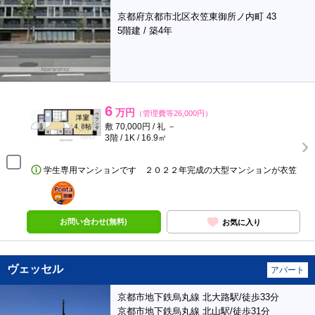
京都府京都市北区衣笠東御所ノ内町 43
5階建 / 築4年
6
万円
（管理費等26,000円）
敷 70,000円 / 礼 －
3階 / 1K / 16.9㎡
学生専用マンションです ２０２２年完成の大型マンションが衣笠
ポンタ
部屋
お問い合わせ(無料)
お気に入り
ヴェッセル
アパート
京都市地下鉄烏丸線 北大路駅/徒歩33分
京都市地下鉄烏丸線 北山駅/徒歩31分