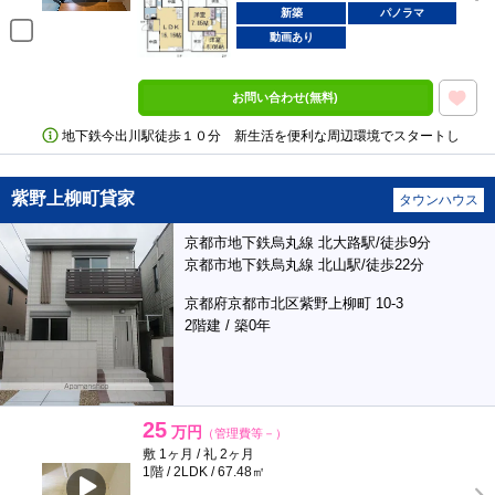
新築
パノラマ
動画あり
お問い合わせ(無料)
地下鉄今出川駅徒歩１０分 新生活を便利な周辺環境でスタートし
紫野上柳町貸家
タウンハウス
京都市地下鉄烏丸線 北大路駅/徒歩9分
京都市地下鉄烏丸線 北山駅/徒歩22分
京都府京都市北区紫野上柳町 10-3
2階建 / 築0年
25
万円
（管理費等－）
敷 1ヶ月 / 礼 2ヶ月
1階 / 2LDK / 67.48㎡