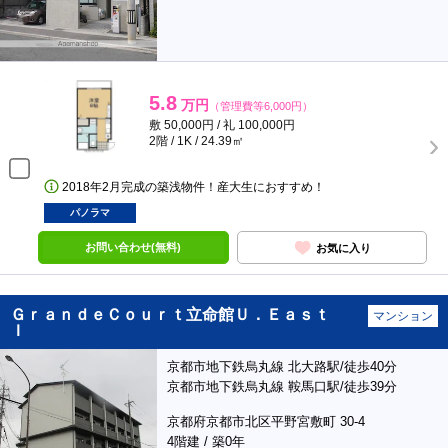
5.8
万円
（管理費等6,000円）
敷 50,000円 / 礼 100,000円
2階 / 1K / 24.39㎡
2018年2月完成の築浅物件！産大生におすすめ！
パノラマ
お問い合わせ(無料)
お気に入り
ＧｒａｎｄｅＣｏｕｒｔ立命館Ｕ．Ｅａｓｔ
マンション
Ｉ
京都市地下鉄烏丸線 北大路駅/徒歩40分
京都市地下鉄烏丸線 鞍馬口駅/徒歩39分
京都府京都市北区平野宮敷町 30-4
4階建 / 築0年