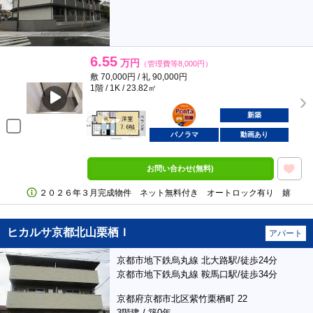
6.55
万円
（管理費等8,000円）
敷 70,000円 / 礼 90,000円
1階 / 1K / 23.82㎡
ポンタ
部屋
新築
パノラマ
動画あり
お問い合わせ(無料)
２０２６年３月完成物件 ネット無料付き オートロック有り 嬉
ヒカルサ京都北山栗栖Ｉ
アパート
京都市地下鉄烏丸線 北大路駅/徒歩24分
京都市地下鉄烏丸線 鞍馬口駅/徒歩34分
京都府京都市北区紫竹栗栖町 22
3階建 / 築0年