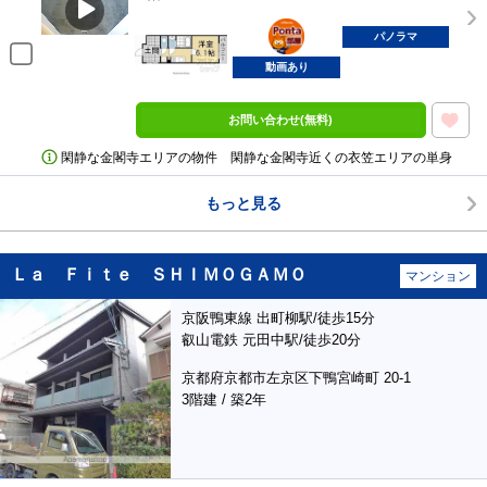
ポンタ
部屋
パノラマ
動画あり
お問い合わせ(無料)
閑静な金閣寺エリアの物件 閑静な金閣寺近くの衣笠エリアの単身
もっと見る
Ｌａ Ｆｉｔｅ ＳＨＩＭＯＧＡＭＯ
マンション
京阪鴨東線 出町柳駅/徒歩15分
叡山電鉄 元田中駅/徒歩20分
京都府京都市左京区下鴨宮崎町 20-1
3階建 / 築2年