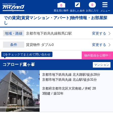
0
0
最近見た物件
お気に入り
保存した条件
メニュー
での賃貸[賃貸マンション・アパート]物件情報・お部屋探
し
地域・路線
京都市地下鉄烏丸線鞍馬口駅
変更する
条件
賃貸物件 ダブル0
変更する
□をチェックでまとめて問い合わせ
物件動画を公開中！
コアロード鷹ヶ峯
マンション
京都市地下鉄烏丸線 北大路駅/徒歩28分
京都市地下鉄烏丸線 北山駅/徒歩31分
京都府京都市北区大宮南箱ノ井町 28
3階建 / 築32年