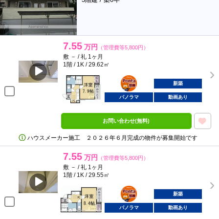
7.55
万円
（管理費等5,800円）
敷 － / 礼 1ヶ月
1階 / 1K / 29.62㎡
ポンタ
部屋
新築
パノラマ
動画あり
お問い合わせ(無料)
ハウスメーカー施工 ２０２６年６月完成の物件が募集開始です
7.55
万円
（管理費等5,800円）
敷 － / 礼 1ヶ月
1階 / 1K / 29.55㎡
ポンタ
部屋
新築
パノラマ
動画あり