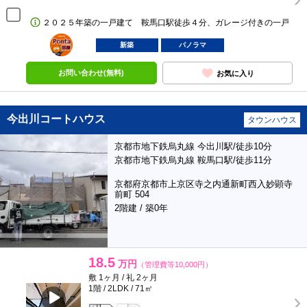
２０２５年築の一戸建て 鞍馬口駅徒歩４分、ガレージ付きの一戸
ポンタ
部屋
新築
パノラマ
お問い合わせ(無料)
お気に入り
今出川コートハウス
タウンハウス
京都市地下鉄烏丸線 今出川駅/徒歩10分
京都市地下鉄烏丸線 鞍馬口駅/徒歩11分
京都府京都市上京区寺之内通新町西入妙顕寺
前町 504
2階建 / 築0年
18.5
万円
（管理費等10,000円）
敷 1ヶ月 / 礼 2ヶ月
1階 / 2LDK / 71㎡