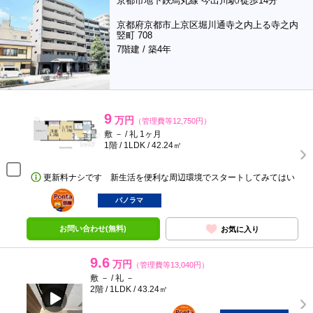
京都市地下鉄烏丸線 今出川駅/徒歩14分
京都府京都市上京区堀川通寺之内上る寺之内
竪町 708
7階建 / 築4年
9
万円
（管理費等12,750円）
敷 － / 礼 1ヶ月
1階 / 1LDK / 42.24㎡
更新料ナシです 新生活を便利な周辺環境でスタートしてみてはい
ポンタ
部屋
パノラマ
お問い合わせ(無料)
お気に入り
9.6
万円
（管理費等13,040円）
敷 － / 礼 －
2階 / 1LDK / 43.24㎡
ポンタ