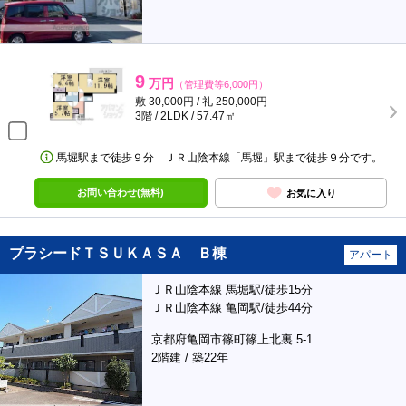
9
万円
（管理費等6,000円）
敷 30,000円 / 礼 250,000円
3階 / 2LDK / 57.47㎡
馬堀駅まで徒歩９分 ＪＲ山陰本線「馬堀」駅まで徒歩９分です。
お問い合わせ(無料)
お気に入り
プラシードＴＳＵＫＡＳＡ Ｂ棟
アパート
ＪＲ山陰本線 馬堀駅/徒歩15分
ＪＲ山陰本線 亀岡駅/徒歩44分
京都府亀岡市篠町篠上北裏 5-1
2階建 / 築22年