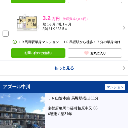
3.2
万円
（管理費等3,000円）
敷 1ヶ月 / 礼 1ヶ月
3階 / 1K / 23.5㎡
ＪＲ馬堀駅単身マンション ＪＲ馬堀駅から徒歩１７分の単身向け
お問い合わせ(無料)
お気に入り
もっと見る
アズール中川
マンション
ＪＲ山陰本線 馬堀駅/徒歩11分
京都府亀岡市篠町柏原中又 65
4階建 / 築31年