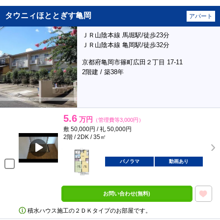
タウニィほととぎす亀岡
アパート
ＪＲ山陰本線 馬堀駅/徒歩23分
ＪＲ山陰本線 亀岡駅/徒歩32分
京都府亀岡市篠町広田２丁目 17-11
2階建 / 築38年
5.6
万円
（管理費等3,000円）
敷 50,000円 / 礼 50,000円
2階 / 2DK / 35㎡
パノラマ
動画あり
お問い合わせ(無料)
積水ハウス施工の２ＤＫタイプのお部屋です。