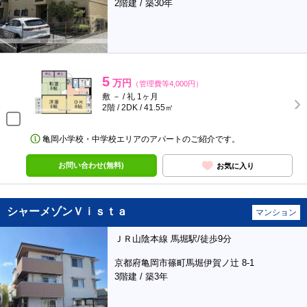
2階建 / 築30年
5
万円
（管理費等4,000円）
敷 － / 礼 1ヶ月
2階 / 2DK / 41.55㎡
亀岡小学校・中学校エリアのアパートのご紹介です。
お問い合わせ(無料)
お気に入り
シャーメゾンＶｉｓｔａ
マンション
ＪＲ山陰本線 馬堀駅/徒歩9分
京都府亀岡市篠町馬堀伊賀ノ辻 8-1
3階建 / 築3年