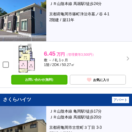
ＪＲ山陰本線 馬堀駅/徒歩24分
京都府亀岡市篠町浄法寺墓ノ谷 4-1
2階建 / 築11年
6.45
万円
（管理費等3,500円）
敷 － / 礼 1ヶ月
1階 / 2DK / 50.27㎡
お問い合わせ(無料)
お気に入り
さくらハイツ
アパート
ＪＲ山陰本線 亀岡駅/徒歩17分
ＪＲ山陰本線 馬堀駅/徒歩20分
京都府亀岡市古世町３丁目 3-3