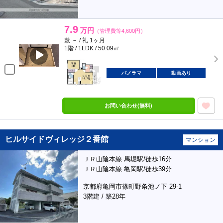
7.9
万円
（管理費等4,600円）
敷 － / 礼 1ヶ月
1階 / 1LDK / 50.09㎡
パノラマ
動画あり
お問い合わせ(無料)
ヒルサイドヴィレッジ２番館
マンション
ＪＲ山陰本線 馬堀駅/徒歩16分
ＪＲ山陰本線 亀岡駅/徒歩39分
京都府亀岡市篠町野条池ノ下 29-1
3階建 / 築28年