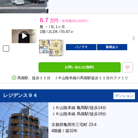
6.7
万円
（管理費等5,000円）
敷 － / 礼 1ヶ月
1階 / 2LDK / 55.87㎡
パノラマ
動画あり
お問い合わせ(無料)
馬堀駅、徒歩１１分 ＪＲ山陰本線の馬堀駅徒歩１１分のファミリ
レジデンス９４
マンション
ＪＲ山陰本線 亀岡駅/徒歩14分
ＪＲ山陰本線 馬堀駅/徒歩19分
京都府亀岡市三宅町 23-4
4階建 / 築32年