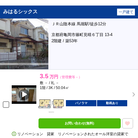
みはるシックス
一戸建て
ＪＲ山陰本線 馬堀駅/徒歩12分
京都府亀岡市篠町見晴６丁目 13-4
2階建 / 築53年
3.5
万円
（管理費等－）
敷 － / 礼 －
1階 / 3K / 50.04㎡
パノラマ
動画あり
お問い合わせ(無料)
リノベーション 貸家 リノベーションされたオール洋室の貸家で