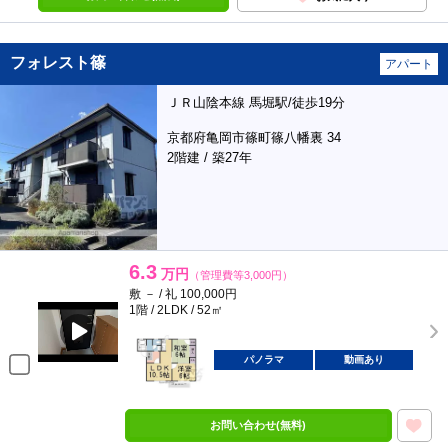
フォレスト篠
アパート
ＪＲ山陰本線 馬堀駅/徒歩19分
京都府亀岡市篠町篠八幡裏 34
2階建 / 築27年
6.3
万円
（管理費等3,000円）
敷 － / 礼 100,000円
1階 / 2LDK / 52㎡
パノラマ
動画あり
お問い合わせ(無料)