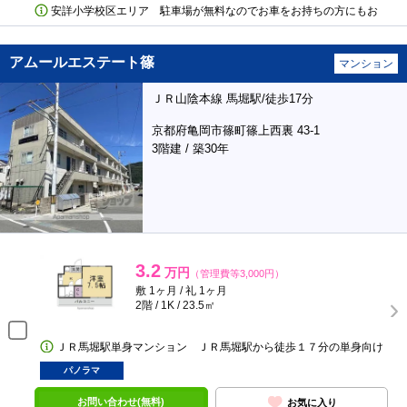
安詳小学校区エリア 駐車場が無料なのでお車をお持ちの方にもお
アムールエステート篠
マンション
ＪＲ山陰本線 馬堀駅/徒歩17分
京都府亀岡市篠町篠上西裏 43-1
3階建 / 築30年
3.2
万円
（管理費等3,000円）
敷 1ヶ月 / 礼 1ヶ月
2階 / 1K / 23.5㎡
ＪＲ馬堀駅単身マンション ＪＲ馬堀駅から徒歩１７分の単身向け
パノラマ
お問い合わせ(無料)
お気に入り