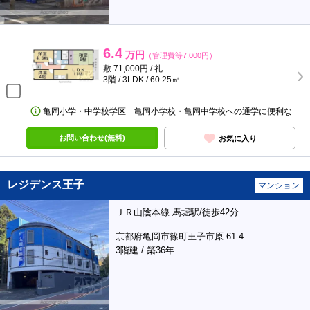
6.4
万円
（管理費等7,000円）
敷 71,000円 / 礼 －
3階 / 3LDK / 60.25㎡
亀岡小学・中学校学区 亀岡小学校・亀岡中学校への通学に便利な
お問い合わせ(無料)
お気に入り
レジデンス王子
マンション
ＪＲ山陰本線 馬堀駅/徒歩42分
京都府亀岡市篠町王子市原 61-4
3階建 / 築36年