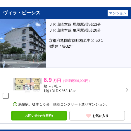
ヴィラ・ピーシス
マンション
ＪＲ山陰本線 馬堀駅/徒歩13分
ＪＲ山陰本線 亀岡駅/徒歩20分
京都府亀岡市篠町柏原中又 50-1
4階建 / 築32年
6.9
万円
（管理費等6,000円）
敷 － / 礼 －
1階 / 3LDK / 63.18㎡
馬堀駅、徒歩１０分 鉄筋コンクリート造りマンション。
お問い合わせ(無料)
お気に入り