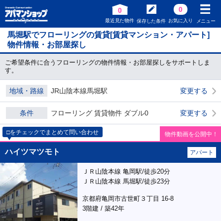
0
0
最近見た物件
お気に入り
保存した条件
メニュー
馬堀駅でフローリングの賃貸[賃貸マンション・アパート]
物件情報・お部屋探し
ご希望条件に合うフローリングの物件情報・お部屋探しをサポートしま
す。
地域・路線
JR山陰本線馬堀駅
変更する
条件
フローリング 賃貸物件 ダブル0
変更する
□をチェックでまとめて問い合わせ
物件動画を公開中！
ハイツマツモト
アパート
ＪＲ山陰本線 亀岡駅/徒歩20分
ＪＲ山陰本線 馬堀駅/徒歩23分
京都府亀岡市古世町３丁目 16-8
3階建 / 築42年