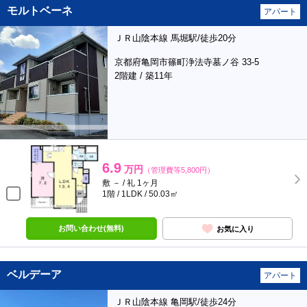
モルトベーネ
アパート
ＪＲ山陰本線 馬堀駅/徒歩20分
京都府亀岡市篠町浄法寺墓ノ谷 33-5
2階建 / 築11年
6.9
万円
（管理費等5,800円）
敷 － / 礼 1ヶ月
1階 / 1LDK / 50.03㎡
お問い合わせ(無料)
お気に入り
ベルデーア
アパート
ＪＲ山陰本線 亀岡駅/徒歩24分