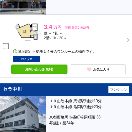
3.4
万円
（管理費等7,500円）
敷 － / 礼 －
2階 / 1K / 20㎡
亀岡駅から徒歩１４分のワンルームの物件です。
パノラマ
お問い合わせ(無料)
お気に入り
セラ中川
マンション
ＪＲ山陰本線 馬堀駅/徒歩10分
ＪＲ山陰本線 亀岡駅/徒歩20分
京都府亀岡市篠町柏原町頭 33
4階建 / 築34年