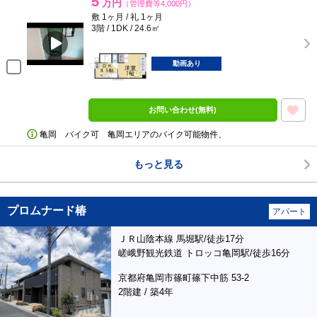
5
万円
（管理費等4,000円）
敷 1ヶ月 / 礼 1ヶ月
3階 / 1DK / 24.6㎡
動画あり
お問い合わせ(無料)
亀岡 バイク可 亀岡エリアのバイク可能物件、
もっと見る
プロムナード椿
アパート
ＪＲ山陰本線 馬堀駅/徒歩17分
嵯峨野観光鉄道 トロッコ亀岡駅/徒歩16分
京都府亀岡市篠町篠下中筋 53-2
2階建 / 築4年