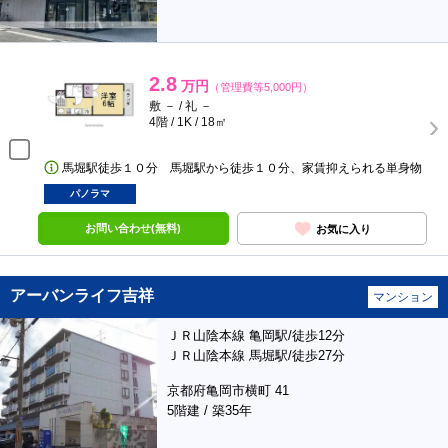
2.8
万円
（管理費等5,000円）
敷 － / 礼 －
4階 / 1K / 18㎡
馬堀駅徒歩１０分 馬堀駅から徒歩１０分、家賃抑えられる単身物
パノラマ
お問い合わせ(無料)
お気に入り
アーバンライフ吉祥
マンション
ＪＲ山陰本線 亀岡駅/徒歩12分
ＪＲ山陰本線 馬堀駅/徒歩27分
京都府亀岡市横町 41
5階建 / 築35年