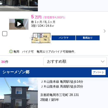
5
万円
（管理費等4,000円）
敷 1ヶ月 / 礼 1ヶ月
3階 / 1DK / 24.6㎡
パノラマ
動画あり
亀岡 バイク可 亀岡エリアのバイク可能物件、
36
件
シャーメゾン郷
アパート
ＪＲ山陰本線 亀岡駅/徒歩14分
ＪＲ山陰本線 馬堀駅/徒歩20分
京都府亀岡市三宅町 28.131
2階建 / 築5年