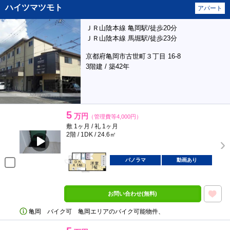
ハイツマツモト
アパート
ＪＲ山陰本線 亀岡駅/徒歩20分
ＪＲ山陰本線 馬堀駅/徒歩23分
京都府亀岡市古世町３丁目 16-8
3階建 / 築42年
5
万円
（管理費等4,000円）
敷 1ヶ月 / 礼 1ヶ月
2階 / 1DK / 24.6㎡
パノラマ
動画あり
お問い合わせ(無料)
亀岡 バイク可 亀岡エリアのバイク可能物件、