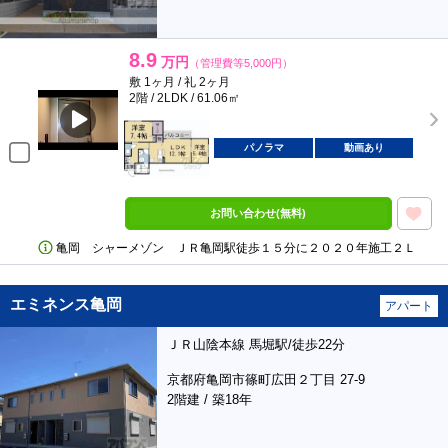
8.9
万円
（管理費等5,000円）
敷 1ヶ月 / 礼 2ヶ月
2階 / 2LDK / 61.06㎡
パノラマ
動画あり
お問い合わせ(無料)
亀岡 シャーメゾン ＪＲ亀岡駅徒歩１５分に２０２０年施工２Ｌ
エミネンス亀岡
アパート
ＪＲ山陰本線 馬堀駅/徒歩22分
京都府亀岡市篠町広田２丁目 27-9
2階建 / 築18年