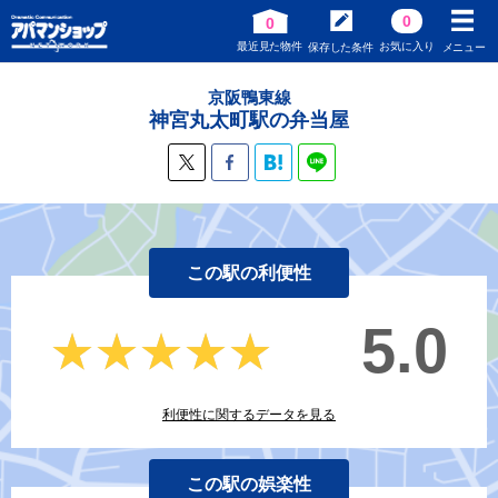
0
0
最近見た物件
お気に入り
保存した条件
メニュー
京阪鴨東線
神宮丸太町駅の弁当屋
この駅の利便性
5.0
★★★★★
★★★★★
利便性に関するデータを見る
この駅の娯楽性