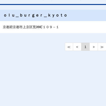
ｏｌｕ＿ｂｕｒｇｅｒ＿ｋｙｏｔｏ
京都府京都市上京区荒神町１０９－１
≪
<
1
>
≫