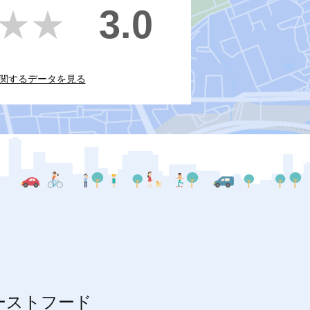
3.0
★★
★★
関するデータを見る
ーストフード