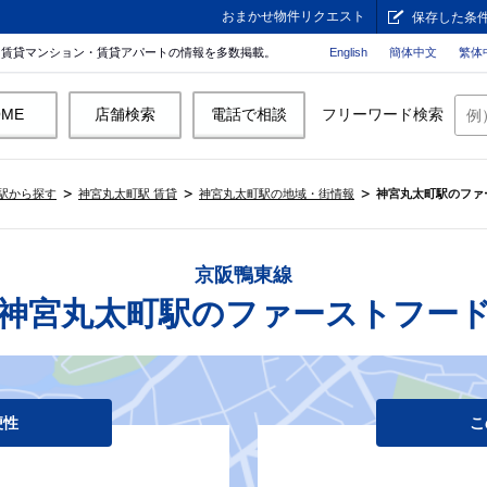
おまかせ物件リクエスト
保存した条
。賃貸マンション・賃貸アパートの情報を多数掲載。
English
簡体中文
繁体
OME
店舗検索
電話で相談
フリーワード検索
駅から探す
神宮丸太町駅 賃貸
神宮丸太町駅の地域・街情報
神宮丸太町駅のファ
京阪鴨東線
神宮丸太町駅のファーストフー
便性
こ