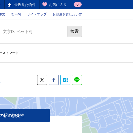
0
件
最近見た物件
お気に入り
中文
한국어
サイトマップ
お部屋を貸したい方
検索
ーストフード
ド
の駅の娯楽性