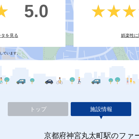
5.0
★
★
★★★
★★★
ータを見る
娯楽性に
しています。
トップ
施設情報
京都府神宮丸太町駅のファ