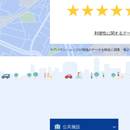
★★★★
★★★★
利便性に関するデ
※アパマンショップが地域のデータを独自に調査・集計
公共施設