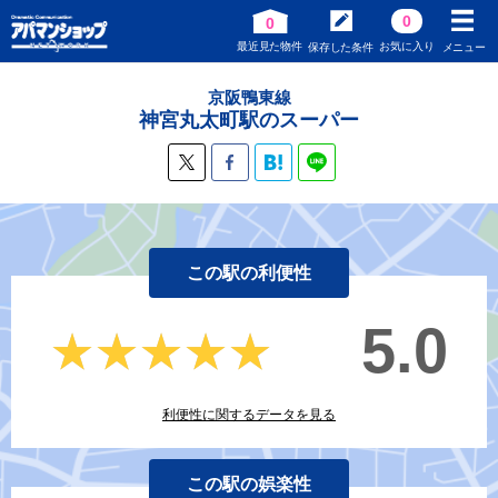
0
0
最近見た物件
お気に入り
保存した条件
メニュー
京阪鴨東線
神宮丸太町駅のスーパー
この駅の利便性
5.0
★★★★★
★★★★★
利便性に関するデータを見る
この駅の娯楽性