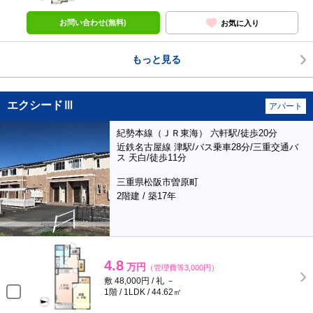
お問い合わせ(無料)
お気に入り
もっと見る
エクシードⅢ
アパート
紀勢本線（ＪＲ東海） 六軒駅/徒歩20分
近鉄名古屋線 津駅/バス乗車28分/三重交通バ
ス 天白/徒歩11分
三重県松阪市曽原町
2階建 / 築17年
4.8
万円
（管理費等3,000円）
敷 48,000円 / 礼 －
1階 / 1LDK / 44.62㎡