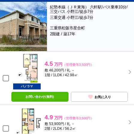
紀勢本線（ＪＲ東海） 六軒駅/バス乗車10分/
三交バス 小野江/徒歩7分
三重交通 小野江/徒歩7分
三重県松阪市星合町
2階建 / 築17年
4.5
万円
（管理費等3,500円）
敷 46,200円 / 礼 －
1階 / 1LDK / 42.98㎡
パノラマ
お問い合わせ(無料)
お気に入り
4.9
万円
（管理費等3,500円）
敷 53,900円 / 礼 －
2階 / 2LDK / 56.2㎡