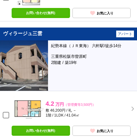
お問い合わせ(無料)
お気に入り
ヴィラージュ三雲
アパート
紀勢本線（ＪＲ東海） 六軒駅/徒歩14分
三重県松阪市曽原町
2階建 / 築19年
4.2
万円
（管理費等3,500円）
敷 46,200円 / 礼 －
1階 / 1LDK / 41.04㎡
お問い合わせ(無料)
お気に入り