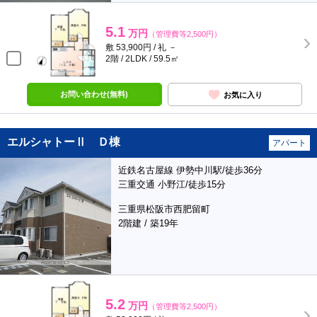
5.1
万円
（管理費等2,500円）
敷 53,900円 / 礼 －
2階 / 2LDK / 59.5㎡
お問い合わせ(無料)
お気に入り
エルシャトーⅡ Ｄ棟
アパート
近鉄名古屋線 伊勢中川駅/徒歩36分
三重交通 小野江/徒歩15分
三重県松阪市西肥留町
2階建 / 築19年
5.2
万円
（管理費等2,500円）