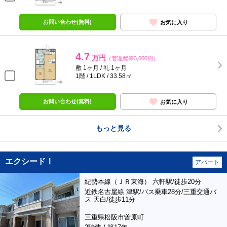
お問い合わせ(無料)
お気に入り
4.7
万円
（管理費等3,000円）
敷 1ヶ月 / 礼 1ヶ月
1階 / 1LDK / 33.58㎡
お問い合わせ(無料)
お気に入り
もっと見る
エクシードⅠ
アパート
紀勢本線（ＪＲ東海） 六軒駅/徒歩20分
近鉄名古屋線 津駅/バス乗車28分/三重交通バ
ス 天白/徒歩11分
三重県松阪市曽原町