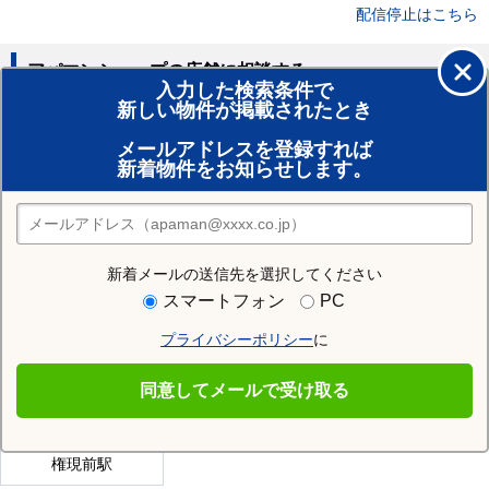
配信停止はこちら
アパマンショップの店舗に相談する
入力した検索条件で
新しい物件が掲載されたとき
賃貸のプロがお部屋探し！
メールアドレスを登録すれば
おまかせ物件リクエスト
新着物件をお知らせします。
住みたい街の店舗を探す
店舗検索
新着メールの送信先を選択してください
近隣の駅
スマートフォン
PC
松阪駅
六軒駅
櫛田駅
プライバシーポリシー
に
伊勢中原駅
上ノ庄駅
伊勢中川駅
同意してメールで受け取る
東松阪駅
松ヶ崎駅
漕代駅
権現前駅