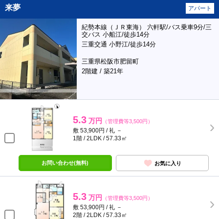
来夢
アパート
紀勢本線（ＪＲ東海） 六軒駅/バス乗車9分/三
交バス 小船江/徒歩14分
三重交通 小野江/徒歩14分
三重県松阪市肥留町
2階建 / 築21年
5.3
万円
（管理費等3,500円）
敷 53,900円 / 礼 －
1階 / 2LDK / 57.33㎡
お問い合わせ(無料)
お気に入り
5.3
万円
（管理費等3,500円）
敷 53,900円 / 礼 －
2階 / 2LDK / 57.33㎡