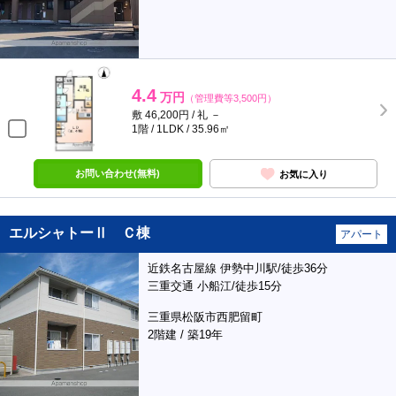
4.4
万円
（管理費等3,500円）
敷 46,200円 / 礼 －
1階 / 1LDK / 35.96㎡
お問い合わせ(無料)
お気に入り
エルシャトーⅡ Ｃ棟
アパート
近鉄名古屋線 伊勢中川駅/徒歩36分
三重交通 小船江/徒歩15分
三重県松阪市西肥留町
2階建 / 築19年