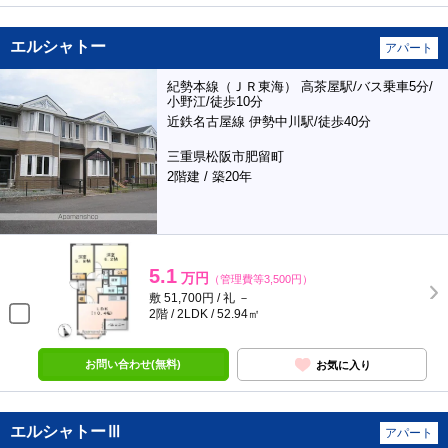
エルシャトー
アパート
紀勢本線（ＪＲ東海） 高茶屋駅/バス乗車5分/
小野江/徒歩10分
近鉄名古屋線 伊勢中川駅/徒歩40分
三重県松阪市肥留町
2階建 / 築20年
5.1
万円
（管理費等3,500円）
敷 51,700円 / 礼 －
2階 / 2LDK / 52.94㎡
お問い合わせ(無料)
お気に入り
エルシャトーⅢ
アパート