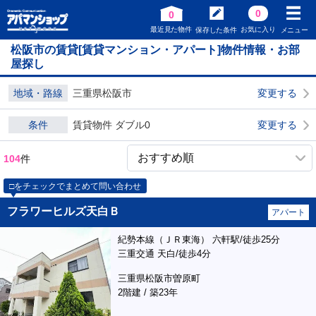
0
0
最近見た物件
お気に入り
保存した条件
メニュー
松阪市の賃貸[賃貸マンション・アパート]物件情報・お部
屋探し
地域・路線
三重県松阪市
変更する
条件
賃貸物件 ダブル0
変更する
104
件
□をチェックでまとめて問い合わせ
フラワーヒルズ天白Ｂ
アパート
紀勢本線（ＪＲ東海） 六軒駅/徒歩25分
三重交通 天白/徒歩4分
三重県松阪市曽原町
2階建 / 築23年