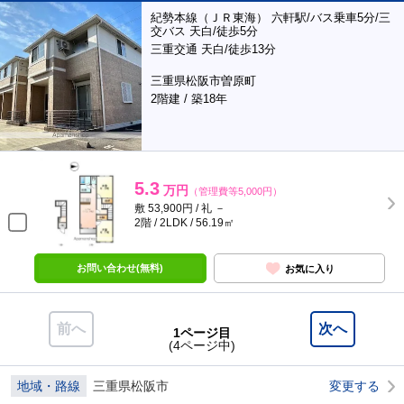
紀勢本線（ＪＲ東海） 六軒駅/バス乗車5分/三
交バス 天白/徒歩5分
三重交通 天白/徒歩13分
三重県松阪市曽原町
2階建 / 築18年
5.3
万円
（管理費等5,000円）
敷 53,900円 / 礼 －
2階 / 2LDK / 56.19㎡
お問い合わせ(無料)
お気に入り
前へ
次へ
1ページ目
(4ページ中)
地域・路線
三重県松阪市
変更する