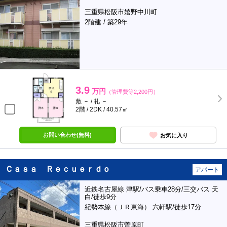
三重県松阪市嬉野中川町
2階建 / 築29年
3.9
万円
（管理費等2,200円）
敷 － / 礼 －
2階 / 2DK / 40.57㎡
お問い合わせ(無料)
お気に入り
Ｃａｓａ Ｒｅｃｕｅｒｄｏ
アパート
近鉄名古屋線 津駅/バス乗車28分/三交バス 天
白/徒歩9分
紀勢本線（ＪＲ東海） 六軒駅/徒歩17分
三重県松阪市曽原町