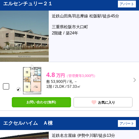
エルセンチュリー２１
アパート
近鉄山田鳥羽志摩線 松阪駅/徒歩45分
三重県松阪市大口町
2階建 / 築24年
4.8
万円
（管理費等3,000円）
敷 53,900円 / 礼 －
1階 / 2LDK / 57.33㎡
お問い合わせ(無料)
お気に入り
エクセルハイム Ａ棟
アパート
近鉄名古屋線 伊勢中川駅/徒歩13分