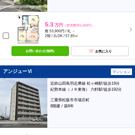
5.3
万円
（管理費等5,000円）
敷 53,900円 / 礼 －
2階 / 2LDK / 57.85㎡
お問い合わせ(無料)
お気に入り
アンジューⅥ
マンション
近鉄山田鳥羽志摩線 松ヶ崎駅/徒歩19分
紀勢本線（ＪＲ東海） 六軒駅/徒歩192分
三重県松阪市市場庄町
8階建 / 築8年