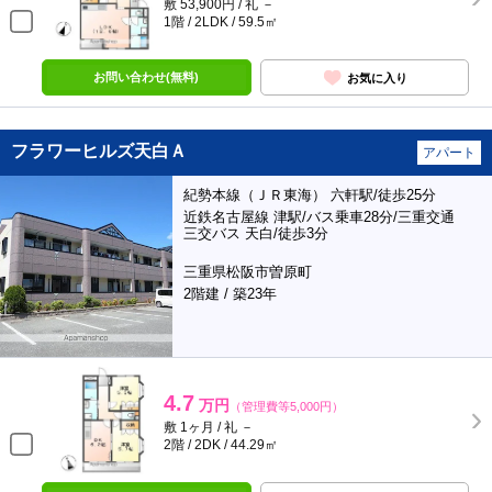
敷 53,900円 / 礼 －
1階 / 2LDK / 59.5㎡
お問い合わせ(無料)
お気に入り
フラワーヒルズ天白Ａ
アパート
紀勢本線（ＪＲ東海） 六軒駅/徒歩25分
近鉄名古屋線 津駅/バス乗車28分/三重交通
三交バス 天白/徒歩3分
三重県松阪市曽原町
2階建 / 築23年
4.7
万円
（管理費等5,000円）
敷 1ヶ月 / 礼 －
2階 / 2DK / 44.29㎡