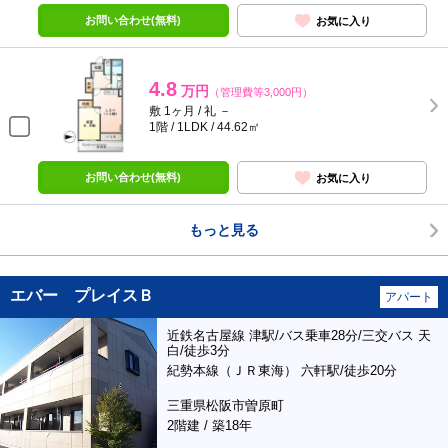
お問い合わせ(無料)
お気に入り
4.8
万円
（管理費等3,000円）
敷 1ヶ月 / 礼 －
1階 / 1LDK / 44.62㎡
お問い合わせ(無料)
お気に入り
もっと見る
エバー プレイスＢ
アパート
近鉄名古屋線 津駅/バス乗車28分/三交バス 天
白/徒歩3分
紀勢本線（ＪＲ東海） 六軒駅/徒歩20分
三重県松阪市曽原町
2階建 / 築18年