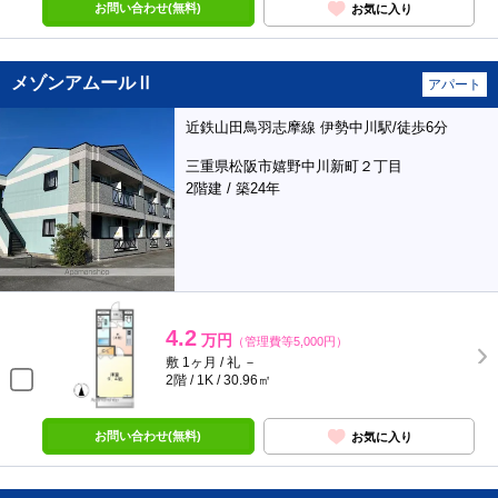
お問い合わせ(無料)
お気に入り
メゾンアムールⅡ
アパート
近鉄山田鳥羽志摩線 伊勢中川駅/徒歩6分
三重県松阪市嬉野中川新町２丁目
2階建 / 築24年
4.2
万円
（管理費等5,000円）
敷 1ヶ月 / 礼 －
2階 / 1K / 30.96㎡
お問い合わせ(無料)
お気に入り