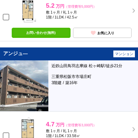
5.2
万円
（管理費等5,000円）
敷 1ヶ月 / 礼 1ヶ月
1階 / 1LDK / 42.5㎡
お問い合わせ(無料)
お気に入り
アンジュ―
マンション
近鉄山田鳥羽志摩線 松ヶ崎駅/徒歩21分
三重県松阪市市場庄町
3階建 / 築16年
4.7
万円
（管理費等3,000円）
敷 1ヶ月 / 礼 1ヶ月
1階 / 1LDK / 33.58㎡