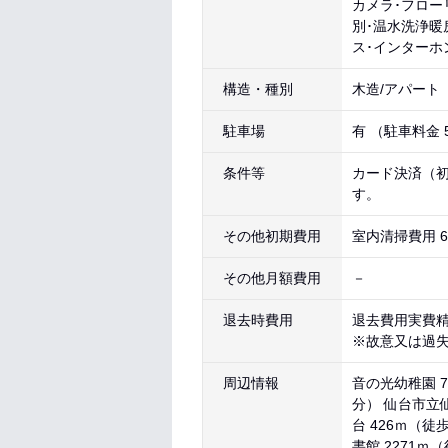
カメラ･フロー
別･温水洗浄暖
ス･インターホ
構造・種別
木造/アパート
駐車場
有 （駐車料金 
条件等
カード決済（初
す。
その他初期費用
室内清掃費用 6
その他月額費用
－
退去時費用
退去費用実費
※故意又は過
周辺情報
音の光幼稚園 7
分） 仙台市立
台 426ｍ（徒
書館 2271ｍ