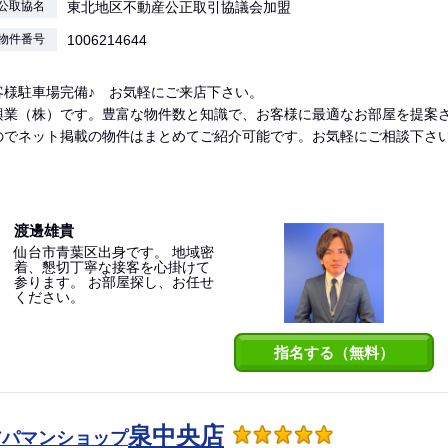
公取協名
東北地区不動産公正取引協議会加盟
物件番号
1006214644
客様駐車場完備♪ お気軽にご来店下さい。
興業（株）です。豊富な物件数と知識で、お客様に最適なお部屋を提案
のでネット掲載の物件はまとめてご紹介可能です。お気軽にご相談下さ
渡邊雄貴
仙台市青葉区出身です。 地域密
着、懇切丁寧な接客を心掛けて
参ります。 お部屋探し、お任せ
ください。
指名する（無料）
泉中央店
アパマンショップ