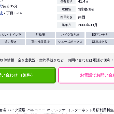
41.4㎡
専有面積
駅
/徒歩35分
3階建/1階
建物階
成
７丁目 6-14
南西
部屋向き
2006年09月
築年月
バス・トイレ別
駐輪場
バイク置き場
BSアンテナ
追い焚き
室内洗濯置場
シューズボックス
駐車場あり
物件情報・空き室状況・契約手続きなど、お問い合わせは電話が便利！
問い合わせ （無料）
お電話でお問い合
輪場･バイク置場･バルコニー･BSアンテナ･インターネット月額利用料