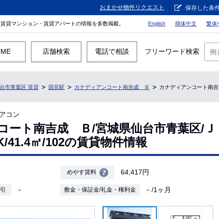
おまかせ物件リクエスト
保存した条
。賃貸マンション・賃貸アパートの情報を多数掲載。
English
簡体中文
繁体
OME
店舗検索
電話で相談
フリーワード検索
台市青葉区 賃貸
国見駅
カナディアンコート南吉成 Ｂ
カナディアンコート南吉成 
アコン
コート南吉成 Ｂ/宮城県仙台市青葉区/Ｊ
K/41.4㎡/102の賃貸物件情報
64,417円
めやす賃料
－
－/1ヶ月
敷引
敷金・保証金/礼金・権利金