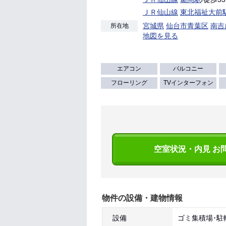
ＪＲ仙山線
東北福祉大前
宮城県
仙台市青葉区
南吉
所在地
地図を見る
エアコン
バルコニー
フローリング
TVインターフォン
空室状況・内見 お
物件の設備・建物情報
設備
ゴミ集積場･駐