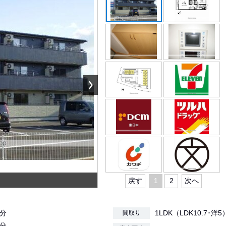
戻す
1
2
次へ
9分
1LDK（LDK10.7･洋5
間取り
3分