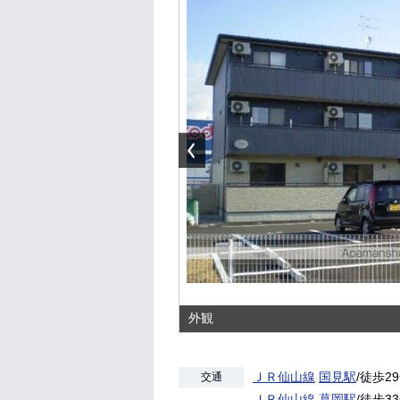
外観
ＪＲ仙山線
国見駅
/徒歩2
交通
ＪＲ仙山線
葛岡駅
/徒歩3