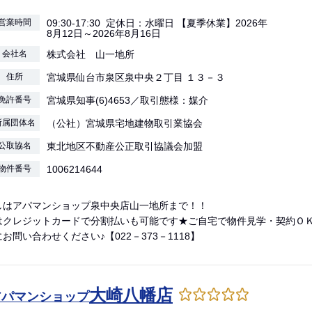
営業時間
09:30-17:30 定休日：水曜日 【夏季休業】2026年
8月12日～2026年8月16日
会社名
株式会社 山一地所
住所
宮城県仙台市泉区泉中央２丁目 １３－３
免許番号
宮城県知事(6)4653／取引態様：媒介
所属団体名
（公社）宮城県宅地建物取引業協会
公取協名
東北地区不動産公正取引協議会加盟
物件番号
1006214644
しはアパマンショップ泉中央店山一地所まで！！
はクレジットカードで分割払いも可能です★ご自宅で物件見学・契約Ｏ
お問い合わせください♪【022－373－1118】
大崎八幡店
アパマンショップ