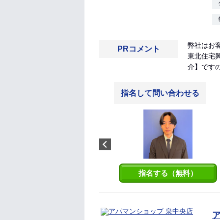
弊社はお
PRコメント
東北住宅
介】です
指名して問い合わせる
加藤茂朗
山形市出身です。 お客様にご満
足いただけるお部屋探し、心が
けております。 お部屋探し、お
任せください。
指名する（無料）