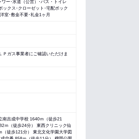
ャワー･水道（公営）･バス・トイレ
ボックス･クローゼット･宅配ボック
洋室･敷金不要･礼金1ヶ月
にＬＰガス事業者にご確認いただけま
立南吉成中学校 1640ｍ（徒歩21
882ｍ（徒歩24分） 東西クリニック仙
21ｍ（徒歩121分） 東北文化学園大学図
吉成交番 858ｍ（徒歩11分） 榴岡公園