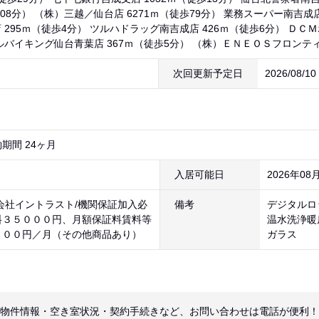
108分） （株）三越／仙台店 6271ｍ（徒歩79分） 業務スーパー南吉成
 295ｍ（徒歩4分） ツルハドラッグ南吉成店 426ｍ（徒歩6分） ＤＣＭ
ルバイキング仙台青葉店 367ｍ（徒歩5分） （株）ＥＮＥＯＳフロンティ
次回更新予定日
2026/08/1
期間 24ヶ月
入居可能日
2026年08
会社イントラスト/機関保証加入必
備考
デジタルロ
料３５０００円、月額保証料賃料等
温水洗浄暖
８００円／月（その他商品あり）
ガラス
物件情報・空き室状況・契約手続きなど、お問い合わせは電話が便利！