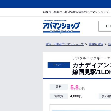
部屋探し情報なら賃貸情報が満載のアパマンショップ
H
賃貸・不動産アパマンショップ
宮城県 賃貸
仙
デジタルロックキー・エ
カナディアン
アパート
線国見駅/1LD
5.8
賃料
万円
4,000円
管理費
償却/