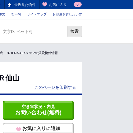
0
件
最近見た物件
お気に入り
中文
한국어
サイトマップ
お部屋を貸したい方
検索
Ｂ/1LDK/41.4㎡/102の賃貸物件情報
Ｒ仙山
このページを印刷する
空き室状況・内見
お問い合わせ(無料)
お気に入りに追加