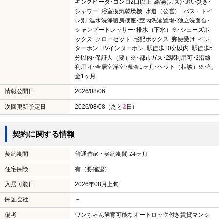
キングヒータ･コンロ2口以上･給湯(ガス)･追い焚き･
シャワー･浴室換気乾燥機･水道（公営）･バス・トイ
レ別･温水洗浄暖房便座･室内洗濯置場･独立洗面台･
シャンプードレッサー･排水（下水）※･シューズボ
ックス･クローゼット･宅配ボックス･郵便受け･イン
ターホン･TVインターホン･駅徒歩10分以内･駅徒歩5
分以内･保証人（要）※･都市ガス･2駅利用可･2沿線
利用可･全居室洋室･敷金1ヶ月･ペット（相談）※･礼
金1ヶ月
情報公開日
2026/08/06
次回更新予定日
2026/08/08（あと
2
日）
契約に関する情報
契約期間
普通借家・契約期間 24ヶ月
住宅保険
有（要確認）
入居可能日
2026年08月上旬
保証会社
－
備考
ワンちゃん飼育可能なオートロック付き賃貸マンシ