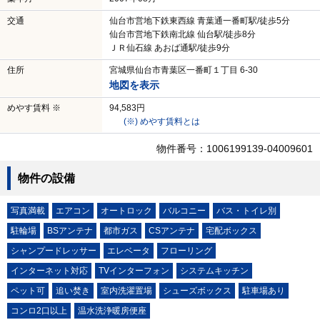
交通
仙台市営地下鉄東西線 青葉通一番町駅/徒歩5分
仙台市営地下鉄南北線 仙台駅/徒歩8分
ＪＲ仙石線 あおば通駅/徒歩9分
住所
宮城県仙台市青葉区一番町１丁目 6-30
地図を表示
めやす賃料 ※
94,583円
(※) めやす賃料とは
物件番号：1006199139-04009601
物件の設備
写真満載
エアコン
オートロック
バルコニー
バス・トイレ別
駐輪場
BSアンテナ
都市ガス
CSアンテナ
宅配ボックス
シャンプードレッサー
エレベータ
フローリング
インターネット対応
TVインターフォン
システムキッチン
ペット可
追い焚き
室内洗濯置場
シューズボックス
駐車場あり
コンロ2口以上
温水洗浄暖房便座