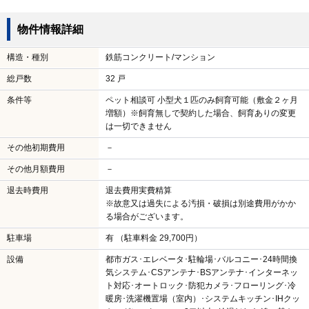
物件情報詳細
構造・種別
鉄筋コンクリート/マンション
総戸数
32 戸
条件等
ペット相談可 小型犬１匹のみ飼育可能（敷金２ヶ月
増額）※飼育無しで契約した場合、飼育ありの変更
は一切できません
その他初期費用
－
その他月額費用
－
退去時費用
退去費用実費精算
※故意又は過失による汚損・破損は別途費用がかか
る場合がございます。
駐車場
有 （駐車料金 29,700円）
設備
都市ガス･エレベータ･駐輪場･バルコニー･24時間換
気システム･CSアンテナ･BSアンテナ･インターネッ
ト対応･オートロック･防犯カメラ･フローリング･冷
暖房･洗濯機置場（室内）･システムキッチン･IHクッ