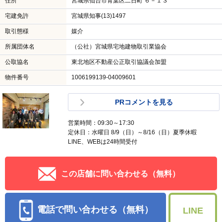
住所
宮城県仙台市青葉区二日町 ６－１３
宅建免許
宮城県知事(13)1497
取引態様
媒介
所属団体名
（公社）宮城県宅地建物取引業協会
公取協名
東北地区不動産公正取引協議会加盟
物件番号
1006199139-04009601
PRコメントを見る
営業時間：09:30～17:30
定休日：水曜日 8/9（日）～8/16（日）夏季休暇
LINE、WEBは24時間受付
この店舗に問い合わせる（無料）
電話で問い合わせる（無料）
LINE