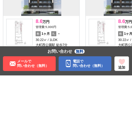
8.6
8.6
万円
万円
管理費:5,000円
管理費:5,
1ヶ月
－
1ヶ
敷
礼
敷
30.22㎡
1LDK
30.22㎡
大町西公園駅 徒歩7分
大町西公
宮城県仙台市青葉区立町
宮城県仙
お問い合わせ
無料
料理が楽
ペット可
料理が楽
ペット可
メールで
電話で
問い合わせ（無料）
問い合わせ（無料）
追加
住む街研究所で街の情報を見る
宮城県
仙台市青葉区
仙台市営地下鉄東西線
青葉通一番町駅
仙台市営地下鉄南北線
仙台駅
ＪＲ仙石線
あおば通駅