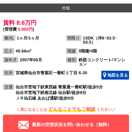
外観
賃料 8.6万円
(管理費
5,000円
)
敷/礼
1ヶ月/1ヶ月
間取り
1SDK（洋8･S3.5･
S3.5）
2
広さ
40.66m
階建
9階建/4階
築年月
2007年08月
種別
鉄筋コンクリート/マンシ
ョン
住所
宮城県仙台市青葉区一番町１丁目 6-30
地図を見る
交通
仙台市営地下鉄東西線 青葉通一番町駅/徒歩5分
仙台市営地下鉄南北線 仙台駅/徒歩8分
ＪＲ仙石線 あおば通駅/徒歩9分
どんなことでもご相談
＼気になることは
ください／
最新の空室状況を問い合わせる（無料）