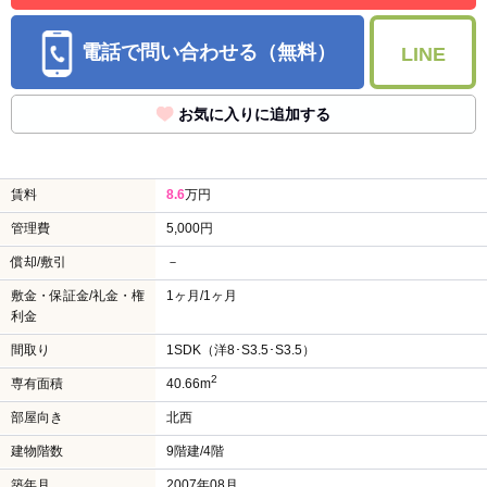
電話で問い合わせる（無料）
LINE
お気に入りに追加する
賃料
8.6
万円
管理費
5,000円
償却/敷引
－
敷金・保証金/礼金・権
1ヶ月/1ヶ月
利金
間取り
1SDK（洋8･S3.5･S3.5）
2
専有面積
40.66m
部屋向き
北西
建物階数
9階建/4階
築年月
2007年08月