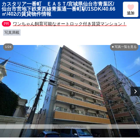
カスタリア一番町 ＥＡＳＴ/宮城県仙台市青葉区/
仙台市営地下鉄東西線青葉通一番町駅/1SDK/40.66
追加
㎡/402の賃貸物件情報
ワンちゃん飼育可能なオートロック付き賃貸マンション！
写真満載
1/24
■ 写真一覧を見る