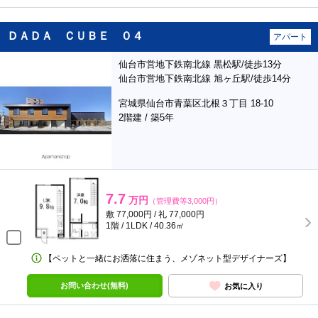
ＤＡＤＡ ＣＵＢＥ ０４
アパート
仙台市営地下鉄南北線 黒松駅/徒歩13分
仙台市営地下鉄南北線 旭ヶ丘駅/徒歩14分
宮城県仙台市青葉区北根３丁目 18-10
2階建 / 築5年
7.7
万円
（管理費等3,000円）
敷 77,000円 / 礼 77,000円
1階 / 1LDK / 40.36㎡
【ペットと一緒にお洒落に住まう、メゾネット型デザイナーズ】
お問い合わせ(無料)
お気に入り