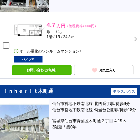
4.7
万円
（管理費等4,000円）
敷 － / 礼 －
1階 / 1R / 24.8㎡
オール電化のワンルームマンション♪
パノラマ
お問い合わせ(無料)
お気に入り
ｉｎｈｅｒｉｔ木町通
テラスハウス
仙台市営地下鉄南北線 北四番丁駅/徒歩9分
仙台市営地下鉄南北線 勾当台公園駅/徒歩18分
宮城県仙台市青葉区木町通２丁目 4-19-5
3階建 / 築0年