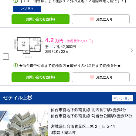
【ＪＲ「仙台駅」まで徒歩１２分の立地！２沿線利用可能です！】
パノラマ
お問い合わせ(無料)
お気に入り
4.2
万円
（管理費等2,000円）
敷 － / 礼 42,000円
2階 / 1K / 22㎡
★仙台市中心部まで徒歩圏内★最寄りのバス停まで徒歩５分★
お問い合わせ(無料)
お気に入り
セティル上杉
マンション
仙台市営地下鉄南北線 北四番丁駅/徒歩4分
仙台市営地下鉄南北線 勾当台公園駅/徒歩13分
宮城県仙台市青葉区上杉２丁目 2-44
3階建 / 築38年