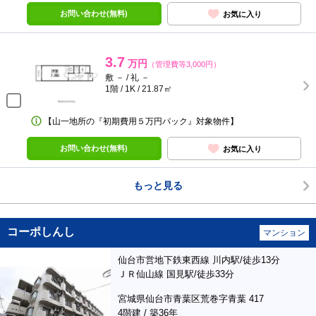
お問い合わせ(無料)
お気に入り
3.7
万円
（管理費等3,000円）
敷 － / 礼 －
1階 / 1K / 21.87㎡
【山一地所の『初期費用５万円パック』対象物件】
お問い合わせ(無料)
お気に入り
もっと見る
コーポしんし
マンション
仙台市営地下鉄東西線 川内駅/徒歩13分
ＪＲ仙山線 国見駅/徒歩33分
宮城県仙台市青葉区荒巻字青葉 417
4階建 / 築36年