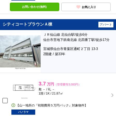
お問い合わせ(無料)
お気に入り
シティコートブラウンＡ棟
アパート
ＪＲ仙山線 北仙台駅/徒歩6分
仙台市営地下鉄南北線 北四番丁駅/徒歩17分
宮城県仙台市青葉区通町２丁目 13-3
2階建 / 築33年
3.7
万円
（管理費等3,000円）
敷 － / 礼 －
1階 / 1K / 21.87㎡
【山一地所の『初期費用５万円パック』対象物件】
パノラマ