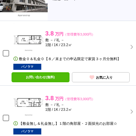
3.8
万円
（管理費等3,000円）
敷 － / 礼 －
1階 / 1K / 23.2㎡
敷金０＆礼金０【８／末までの申込限定で家賃３ヶ月分無料】
パノラマ
お問い合わせ(無料)
お気に入り
3.8
万円
（管理費等3,000円）
敷 － / 礼 －
1階 / 1K / 23.2㎡
【敷金無し＆礼金無し】１階の角部屋・２面採光のお部屋☆
パノラマ