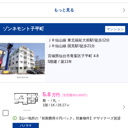
もっと見る
ゾンネモント子平町
マンション
ＪＲ仙山線 東北福祉大前駅/徒歩12分
ＪＲ仙山線 国見駅/徒歩21分
宮城県仙台市青葉区子平町 4-8
5階建 / 築11年
5.8
万円
（管理費等6,000円）
敷 － / 礼 －
1階 / 1K / 28.27㎡
【山一地所の『初期費用０円パック』対象物件】デザイナーズ賃貸
パノラマ