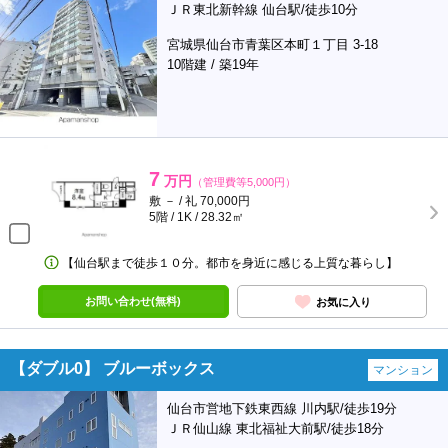
ＪＲ東北新幹線 仙台駅/徒歩10分
宮城県仙台市青葉区本町１丁目 3-18
10階建 / 築19年
7
万円
（管理費等5,000円）
敷 － / 礼 70,000円
5階 / 1K / 28.32㎡
【仙台駅まで徒歩１０分。都市を身近に感じる上質な暮らし】
お問い合わせ(無料)
お気に入り
【ダブル0】 ブルーボックス
マンション
仙台市営地下鉄東西線 川内駅/徒歩19分
ＪＲ仙山線 東北福祉大前駅/徒歩18分