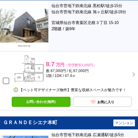
仙台市営地下鉄南北線 黒松駅/徒歩15分
仙台市営地下鉄南北線 旭ヶ丘駅/徒歩18分
宮城県仙台市青葉区北根３丁目 15-10
2階建 / 築9年
8.7
万円
（管理費等3,000円）
敷 87,000円 / 礼 87,000円
1階 / 1DK / 47.4㎡
【ペット可デザイナーズ物件】豊富な収納スペースが魅力です！
お問い合わせ(無料)
お気に入り
ＧＲＡＮＤＥシエナ本町
マンション
仙台市営地下鉄南北線 広瀬通駅/徒歩5分