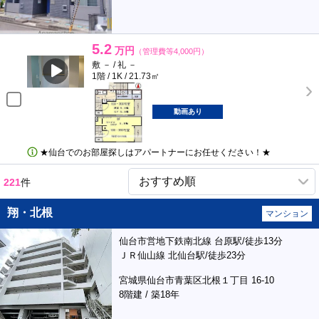
5.2
万円
（管理費等4,000円）
敷 － / 礼 －
1階 / 1K / 21.73㎡
動画あり
★仙台でのお部屋探しはアパートナーにお任せください！★
221
件
翔・北根
マンション
仙台市営地下鉄南北線 台原駅/徒歩13分
ＪＲ仙山線 北仙台駅/徒歩23分
宮城県仙台市青葉区北根１丁目 16-10
8階建 / 築18年