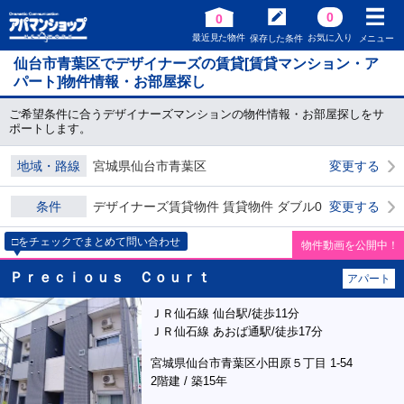
0
0
最近見た物件
お気に入り
保存した条件
メニュー
仙台市青葉区でデザイナーズの賃貸[賃貸マンション・ア
パート]物件情報・お部屋探し
ご希望条件に合うデザイナーズマンションの物件情報・お部屋探しをサ
ポートします。
地域・路線
宮城県仙台市青葉区
変更する
条件
デザイナーズ賃貸物件 賃貸物件 ダブル0
変更する
□をチェックでまとめて問い合わせ
物件動画を公開中！
Ｐｒｅｃｉｏｕｓ Ｃｏｕｒｔ
アパート
ＪＲ仙石線 仙台駅/徒歩11分
ＪＲ仙石線 あおば通駅/徒歩17分
宮城県仙台市青葉区小田原５丁目 1-54
2階建 / 築15年