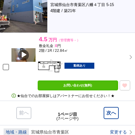
宮城県仙台市青葉区八幡４丁目 5-15
4階建 / 築21年
4.5
万円
（管理費等－）
敷金礼金 :
0
円
2階 / 1R / 22.84㎡
動画あり
お問い合わせ(無料)
★仙台でのお部屋探しはアパートナーにお任せください！★
前へ
次へ
1ページ目
(7ページ中)
地域・路線
宮城県仙台市青葉区
変更する