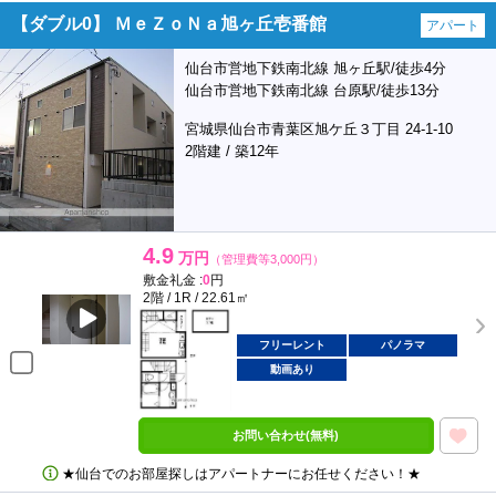
【ダブル0】 ＭｅＺｏＮａ旭ヶ丘壱番館
アパート
仙台市営地下鉄南北線 旭ヶ丘駅/徒歩4分
仙台市営地下鉄南北線 台原駅/徒歩13分
宮城県仙台市青葉区旭ケ丘３丁目 24-1-10
2階建 / 築12年
4.9
万円
（管理費等3,000円）
敷金礼金 :
0
円
2階 / 1R / 22.61㎡
フリーレント
パノラマ
動画あり
お問い合わせ(無料)
★仙台でのお部屋探しはアパートナーにお任せください！★