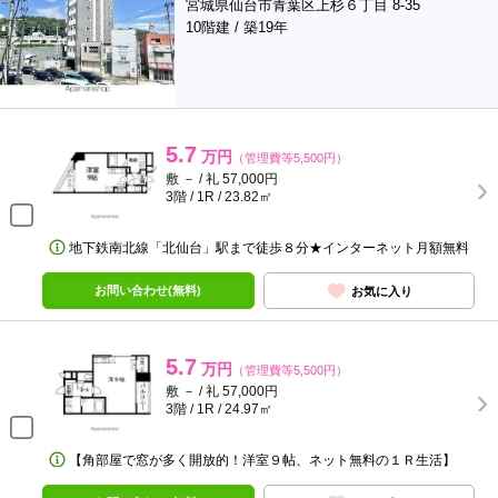
宮城県仙台市青葉区上杉６丁目 8-35
10階建 / 築19年
5.7
万円
（管理費等5,500円）
敷 － / 礼 57,000円
3階 / 1R / 23.82㎡
地下鉄南北線「北仙台」駅まで徒歩８分★インターネット月額無料
お問い合わせ(無料)
お気に入り
5.7
万円
（管理費等5,500円）
敷 － / 礼 57,000円
3階 / 1R / 24.97㎡
【角部屋で窓が多く開放的！洋室９帖、ネット無料の１Ｒ生活】