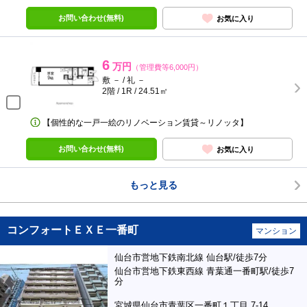
お問い合わせ(無料)
お気に入り
6
万円
（管理費等6,000円）
敷 － / 礼 －
2階 / 1R / 24.51㎡
【個性的な一戸一絵のリノベーション賃貸～リノッタ】
お問い合わせ(無料)
お気に入り
もっと見る
コンフォートＥＸＥ一番町
マンション
仙台市営地下鉄南北線 仙台駅/徒歩7分
仙台市営地下鉄東西線 青葉通一番町駅/徒歩7
分
宮城県仙台市青葉区一番町１丁目 7-14