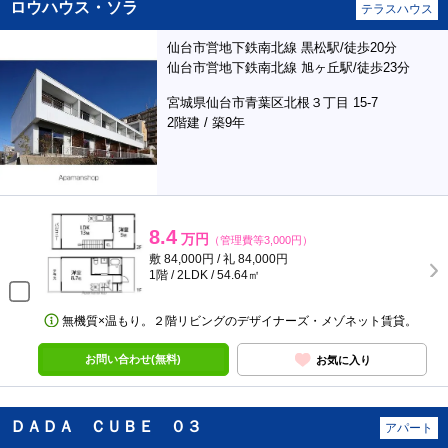
ロウハウス・ソラ
テラスハウス
仙台市営地下鉄南北線 黒松駅/徒歩20分
仙台市営地下鉄南北線 旭ヶ丘駅/徒歩23分
宮城県仙台市青葉区北根３丁目 15-7
2階建 / 築9年
8.4
万円
（管理費等3,000円）
敷 84,000円 / 礼 84,000円
1階 / 2LDK / 54.64㎡
無機質×温もり。２階リビングのデザイナーズ・メゾネット賃貸。
お問い合わせ(無料)
お気に入り
ＤＡＤＡ ＣＵＢＥ ０３
アパート