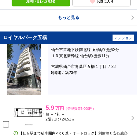
お問い合わせ(無料)
お気に入り
もっと見る
ロイヤルパーク五橋
マンション
仙台市営地下鉄南北線 五橋駅/徒歩3分
ＪＲ東北新幹線 仙台駅/徒歩11分
宮城県仙台市青葉区五橋１丁目 7-23
8階建 / 築23年
5.9
万円
（管理費等6,000円）
敷 － / 礼 －
2階 / 1R / 24.51㎡
【仙台駅まで徒歩圏内×ＲＣ造・オートロック】利便性と安心感◎