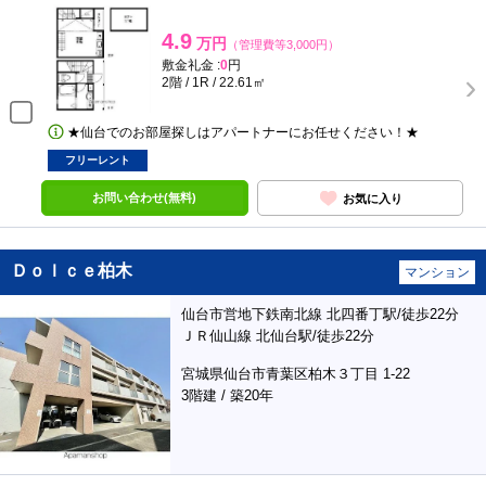
4.9
万円
（管理費等3,000円）
敷金礼金 :
0
円
2階 / 1R / 22.61㎡
★仙台でのお部屋探しはアパートナーにお任せください！★
フリーレント
お問い合わせ(無料)
お気に入り
Ｄｏｌｃｅ柏木
マンション
仙台市営地下鉄南北線 北四番丁駅/徒歩22分
ＪＲ仙山線 北仙台駅/徒歩22分
宮城県仙台市青葉区柏木３丁目 1-22
3階建 / 築20年