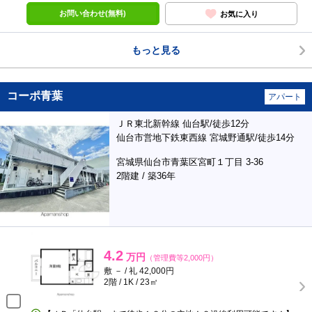
お問い合わせ(無料)
お気に入り
もっと見る
コーポ青葉
アパート
ＪＲ東北新幹線 仙台駅/徒歩12分
仙台市営地下鉄東西線 宮城野通駅/徒歩14分
宮城県仙台市青葉区宮町１丁目 3-36
2階建 / 築36年
4.2
万円
（管理費等2,000円）
敷 － / 礼 42,000円
2階 / 1K / 23㎡