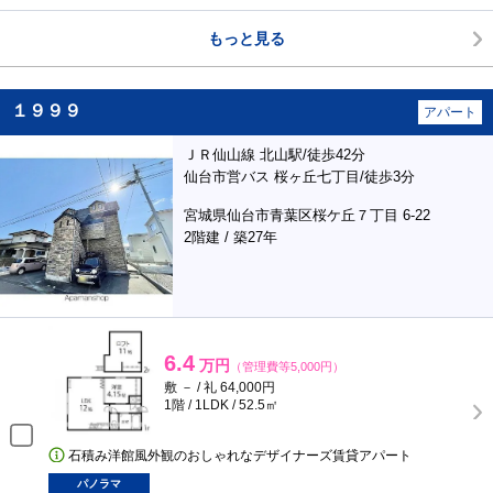
もっと見る
１９９９
アパート
ＪＲ仙山線 北山駅/徒歩42分
仙台市営バス 桜ヶ丘七丁目/徒歩3分
宮城県仙台市青葉区桜ケ丘７丁目 6-22
2階建 / 築27年
6.4
万円
（管理費等5,000円）
敷 － / 礼 64,000円
1階 / 1LDK / 52.5㎡
石積み洋館風外観のおしゃれなデザイナーズ賃貸アパート
パノラマ