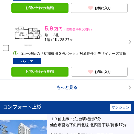
お問い合わせ(無料)
お気に入り
5.9
万円
（管理費等6,000円）
敷 － / 礼 －
1階 / 1K / 28.27㎡
【山一地所の『初期費用０円パック』対象物件】デザイナーズ賃貸
パノラマ
お問い合わせ(無料)
お気に入り
もっと見る
コンフォート上杉
マンション
ＪＲ仙山線 北仙台駅/徒歩7分
仙台市営地下鉄南北線 北四番丁駅/徒歩17分