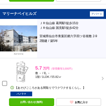
マリーナベイヒルズ
アパート
ＪＲ仙山線 葛岡駅/徒歩15分
ＪＲ仙山線 国見駅/徒歩42分
宮城県仙台市青葉区郷六字四ツ谷堀敷 2-9
2階建 / 築5年
5.7
万円
（管理費等3,000円）
敷 － / 礼 －
1階 / 1LDK / 55.82㎡
【あそびごころがある間取りでワクワクするくらし。】
パノラマ
お問い合わせ(無料)
お気に入り