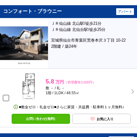
コンフォート・ブラウニー
アパート
ＪＲ仙山線 北山駅/徒歩21分
ＪＲ仙山線 北仙台駅/徒歩25分
宮城県仙台市青葉区荒巻本沢３丁目 10-22
2階建 / 築24年
5.8
万円
（管理費等3,500円）
敷 － / 礼 －
1階 / 1LDK / 48.55㎡
■敷金ゼロ・礼金ゼロ■さらに家賃・共益費・駐車料１ヶ月無料♪
お問い合わせ(無料)
お気に入り