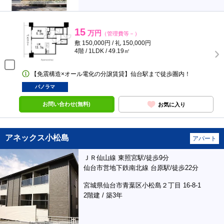
15
万円
（管理費等－）
敷 150,000円 / 礼 150,000円
4階 / 1LDK / 49.19㎡
【免震構造×オール電化の分譲賃貸】仙台駅まで徒歩圏内！
パノラマ
お問い合わせ(無料)
お気に入り
アネックス小松島
アパート
ＪＲ仙山線 東照宮駅/徒歩9分
仙台市営地下鉄南北線 台原駅/徒歩22分
宮城県仙台市青葉区小松島２丁目 16-8-1
2階建 / 築3年