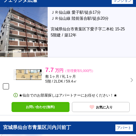
フェリシダ広瀬
マンション
ＪＲ仙山線 愛子駅/徒歩17分
ＪＲ仙山線 陸前落合駅/徒歩20分
宮城県仙台市青葉区下愛子字二本松 15-25
5階建 / 築12年
7.7
万円
（管理費等5,000円）
敷 1ヶ月 / 礼 1ヶ月
5階 / 2LDK / 59.4㎡
★仙台でのお部屋探しはアパートナーにお任せください！★
お問い合わせ(無料)
お気に入り
宮城県仙台市青葉区川内川前丁
アパート