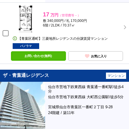
17
万円
（管理費等－）
敷 340,000円 / 礼 170,000円
6階 / 2LDK / 70.37㎡
【青葉区通町】三菱地所レジデンスの分譲賃貸マンション
パノラマ
お問い合わせ(無料)
お気に入り
ザ・青葉通レジデンス
マンション
仙台市営地下鉄東西線 青葉通一番町駅/徒歩4
分
仙台市営地下鉄東西線 大町西公園駅/徒歩5分
宮城県仙台市青葉区一番町２丁目 9-28
24階建 / 築11年