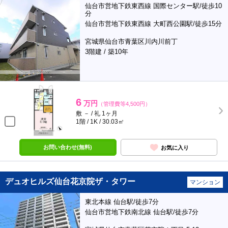
仙台市営地下鉄東西線 国際センター駅/徒歩10
分
仙台市営地下鉄東西線 大町西公園駅/徒歩15分
宮城県仙台市青葉区川内川前丁
3階建 / 築10年
6
万円
（管理費等4,500円）
敷 － / 礼 1ヶ月
1階 / 1K / 30.03㎡
お問い合わせ(無料)
お気に入り
デュオヒルズ仙台花京院ザ・タワー
マンション
東北本線 仙台駅/徒歩7分
仙台市営地下鉄南北線 仙台駅/徒歩7分