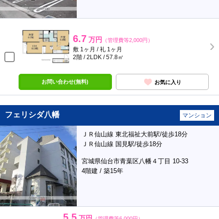
6.7
万円
（管理費等2,000円）
敷 1ヶ月 / 礼 1ヶ月
2階 / 2LDK / 57.8㎡
お問い合わせ(無料)
お気に入り
フェリシダ八幡
マンション
ＪＲ仙山線 東北福祉大前駅/徒歩18分
ＪＲ仙山線 国見駅/徒歩18分
宮城県仙台市青葉区八幡４丁目 10-33
4階建 / 築15年
5.5
万円
（管理費等6,000円）