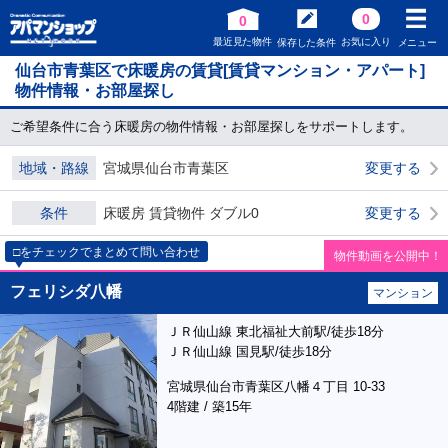
0
0
最近見た物件
お気に入り
保存した条件
メニュー
仙台市青葉区で床暖房の賃貸[賃貸マンション・アパート]
物件情報・お部屋探し
ご希望条件に合う床暖房の物件情報・お部屋探しをサポートします。
地域・路線
宮城県仙台市青葉区
変更する
条件
床暖房 賃貸物件 ダブル0
変更する
□をチェックでまとめて問い合わせ
物件動画を公開中！
フェリシダ八幡
マンション
ＪＲ仙山線 東北福祉大前駅/徒歩18分
ＪＲ仙山線 国見駅/徒歩18分
宮城県仙台市青葉区八幡４丁目 10-33
4階建 / 築15年