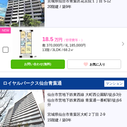
宮城県仙台市青葉区花京院１丁目 5-12
20階建 / 築9年
NEW
18.5
万円
（管理費等－）
敷 370,000円 / 礼 185,000円
13階 / 3LDK / 68.2㎡
お問い合わせ(無料)
お気に入り
ロイヤルパークス仙台青葉通
マンション
仙台市営地下鉄東西線 大町西公園駅/徒歩3分
仙台市営地下鉄東西線 青葉通一番町駅/徒歩6
分
宮城県仙台市青葉区大町２丁目 2-9
15階建 / 築0年