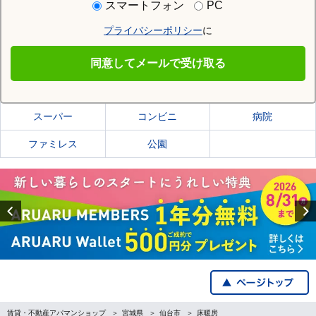
スマートフォン
PC
プライバシーポリシー
に
仙台市青葉区
同意してメールで受け取る
仙台市青葉区の施設一覧
スーパー
コンビニ
病院
ファミレス
公園
Previous
賃貸・不動産アパマンショップ
宮城県
仙台市
床暖房