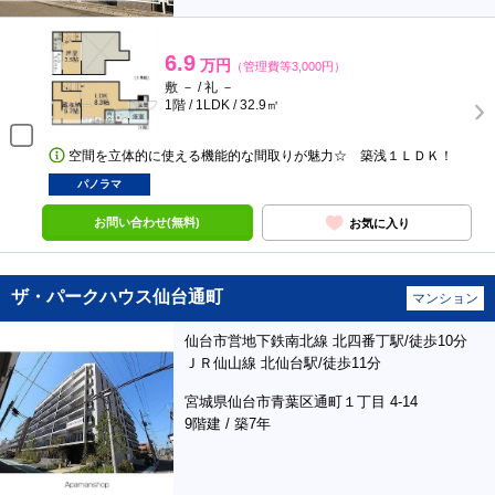
6.9
万円
（管理費等3,000円）
敷 － / 礼 －
1階 / 1LDK / 32.9㎡
空間を立体的に使える機能的な間取りが魅力☆ 築浅１ＬＤＫ！
パノラマ
お問い合わせ(無料)
お気に入り
ザ・パークハウス仙台通町
マンション
仙台市営地下鉄南北線 北四番丁駅/徒歩10分
ＪＲ仙山線 北仙台駅/徒歩11分
宮城県仙台市青葉区通町１丁目 4-14
9階建 / 築7年