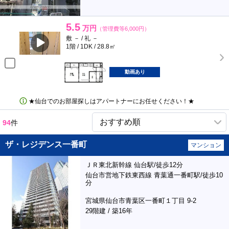
5.5
万円
（管理費等6,000円）
敷 － / 礼 －
1階 / 1DK / 28.8㎡
動画あり
★仙台でのお部屋探しはアパートナーにお任せください！★
94
件
ザ・レジデンス一番町
マンション
ＪＲ東北新幹線 仙台駅/徒歩12分
仙台市営地下鉄東西線 青葉通一番町駅/徒歩10
分
宮城県仙台市青葉区一番町１丁目 9-2
29階建 / 築16年