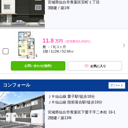
宮城県仙台市青葉区宮町１丁目
3階建 / 築1年
11.8
万円
（管理費等8,000円）
敷 － / 礼 1ヶ月
1階 / 1LDK / 52.66㎡
お問い合わせ(無料)
お気に入り
コンフォール
アパート
ＪＲ仙山線 愛子駅/徒歩18分
ＪＲ仙山線 陸前落合駅/徒歩19分
宮城県仙台市青葉区下愛子字二本松 19-1
2階建 / 築13年