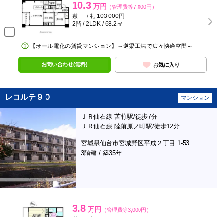
10.3
万円
（管理費等7,000円）
敷 － / 礼 103,000円
2階 / 2LDK / 68.2㎡
【オール電化の賃貸マンション】～逆梁工法で広々快適空間～
お問い合わせ(無料)
お気に入り
レコルテ９０
マンション
ＪＲ仙石線 苦竹駅/徒歩7分
ＪＲ仙石線 陸前原ノ町駅/徒歩12分
宮城県仙台市宮城野区平成２丁目 1-53
3階建 / 築35年
3.8
万円
（管理費等3,000円）