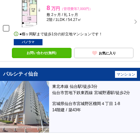
8
万円
（管理費等7,000円）
敷 2ヶ月 / 礼 1ヶ月
2階 / 1LDK / 54.27㎡
●榴ヶ岡駅まで徒歩1分の好立地マンションです！
パノラマ
お問い合わせ(無料)
お気に入り
パルシティ仙台
マンション
東北本線 仙台駅/徒歩3分
仙台市営地下鉄東西線 宮城野通駅/徒歩2分
宮城県仙台市宮城野区榴岡４丁目 1-8
14階建 / 築43年