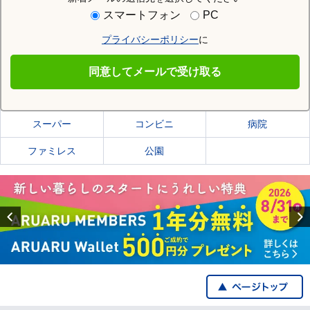
住む街研究所で仙台市宮城野区の情報を見る
スマートフォン
PC
プライバシーポリシー
に
仙台市宮城野区
同意してメールで受け取る
仙台市宮城野区の施設一覧
スーパー
コンビニ
病院
ファミレス
公園
Previous