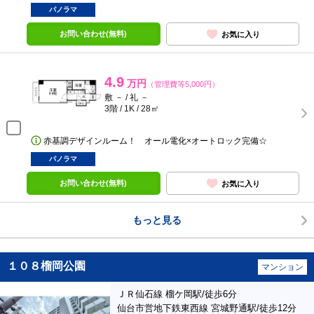
パノラマ
お問い合わせ(無料)
お気に入り
4.9
万円
（管理費等5,000円）
敷 － / 礼 －
3階 / 1K / 28㎡
赤基調デザインルーム！ オール電化×オートロック完備☆
パノラマ
お問い合わせ(無料)
お気に入り
もっと見る
１０８榴岡公園
マンション
ＪＲ仙石線 榴ケ岡駅/徒歩6分
仙台市営地下鉄東西線 宮城野通駅/徒歩12分