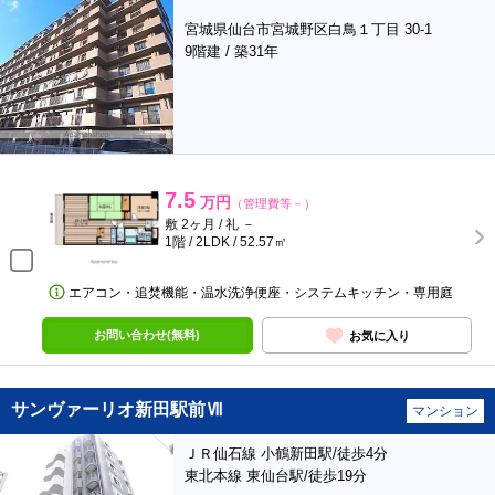
宮城県仙台市宮城野区白鳥１丁目 30-1
9階建 / 築31年
7.5
万円
（管理費等－）
敷 2ヶ月 / 礼 －
1階 / 2LDK / 52.57㎡
エアコン・追焚機能・温水洗浄便座・システムキッチン・専用庭
お問い合わせ(無料)
お気に入り
サンヴァーリオ新田駅前Ⅶ
マンション
ＪＲ仙石線 小鶴新田駅/徒歩4分
東北本線 東仙台駅/徒歩19分