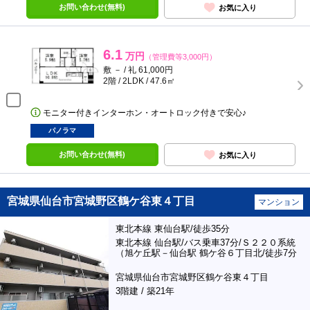
お問い合わせ(無料)
お気に入り
6.1
万円
（管理費等3,000円）
敷 － / 礼 61,000円
2階 / 2LDK / 47.6㎡
モニター付きインターホン・オートロック付きで安心♪
パノラマ
お問い合わせ(無料)
お気に入り
宮城県仙台市宮城野区鶴ケ谷東４丁目
マンション
東北本線 東仙台駅/徒歩35分
東北本線 仙台駅/バス乗車37分/Ｓ２２０系統
（旭ケ丘駅－仙台駅 鶴ケ谷６丁目北/徒歩7分
宮城県仙台市宮城野区鶴ケ谷東４丁目
3階建 / 築21年