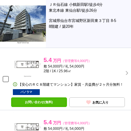
ＪＲ仙石線 小鶴新田駅/徒歩4分
東北本線 東仙台駅/徒歩26分
宮城県仙台市宮城野区新田東３丁目 8-5
8階建 / 築20年
5.4
万円
（管理費等4,000円）
敷 54,000円 / 礼 54,000円
2階 / 1K / 25.96㎡
【安心のＲＣ８階建てマンション】家賃・共益費が２ヶ月分無料！
パノラマ
お問い合わせ(無料)
お気に入り
5.4
万円
（管理費等4,000円）
敷 54,000円 / 礼 54,000円