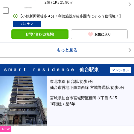
2階 / 1K / 25.96㎡
【小鶴新田駅徒歩４分！利便施設が徒歩圏内にそろう住環境！】
パノラマ
お問い合わせ(無料)
お気に入り
もっと見る
ｓｍａｒｔ ｒｅｓｉｄｅｎｃｅ 仙台駅東
マンション
東北本線 仙台駅/徒歩7分
仙台市営地下鉄東西線 宮城野通駅/徒歩6分
宮城県仙台市宮城野区榴岡３丁目 5-15
10階建 / 築5年
NEW