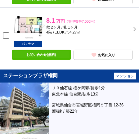
8.1
万円
（管理費等7,000円）
敷 2ヶ月 / 礼 1ヶ月
4階 / 1LDK / 54.27㎡
パノラマ
お問い合わせ(無料)
お気に入り
ステーションプラザ榴岡
マンション
ＪＲ仙石線 榴ケ岡駅/徒歩1分
東北本線 仙台駅/徒歩13分
宮城県仙台市宮城野区榴岡５丁目 12-36
8階建 / 築22年