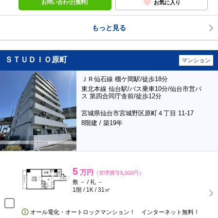
お問い合わせ(無料)
お気に入り
もっと見る
ＳＴＵＤＩＯ原町
マンション
ＪＲ仙石線 榴ケ岡駅/徒歩18分
東北本線 仙台駅/バス乗車10分/仙台市営バ
ス 第四合同庁舎前/徒歩12分
宮城県仙台市宮城野区原町４丁目 11-17
8階建 / 築19年
5
万円
（管理費等5,000円）
敷 － / 礼 －
1階 / 1K / 31㎡
オール電化・オートロックマンション！ インターネット無料！