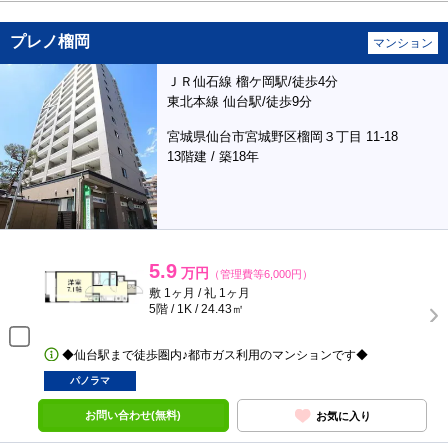
プレノ榴岡
マンション
ＪＲ仙石線 榴ケ岡駅/徒歩4分
東北本線 仙台駅/徒歩9分
宮城県仙台市宮城野区榴岡３丁目 11-18
13階建 / 築18年
5.9
万円
（管理費等6,000円）
敷 1ヶ月 / 礼 1ヶ月
5階 / 1K / 24.43㎡
◆仙台駅まで徒歩圏内♪都市ガス利用のマンションです◆
パノラマ
お問い合わせ(無料)
お気に入り