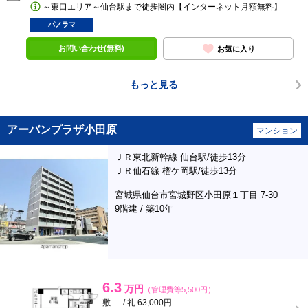
～東口エリア～仙台駅まで徒歩圏内【インターネット月額無料】
パノラマ
お問い合わせ(無料)
お気に入り
もっと見る
アーバンプラザ小田原
マンション
ＪＲ東北新幹線 仙台駅/徒歩13分
ＪＲ仙石線 榴ケ岡駅/徒歩13分
宮城県仙台市宮城野区小田原１丁目 7-30
9階建 / 築10年
6.3
万円
（管理費等5,500円）
敷 － / 礼 63,000円