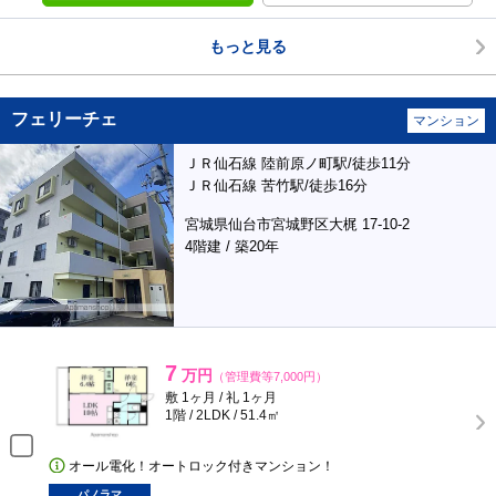
もっと見る
フェリーチェ
マンション
ＪＲ仙石線 陸前原ノ町駅/徒歩11分
ＪＲ仙石線 苦竹駅/徒歩16分
宮城県仙台市宮城野区大梶 17-10-2
4階建 / 築20年
7
万円
（管理費等7,000円）
敷 1ヶ月 / 礼 1ヶ月
1階 / 2LDK / 51.4㎡
オール電化！オートロック付きマンション！
パノラマ