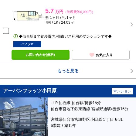
5.7
万円
（管理費等6,000円）
敷 1ヶ月 / 礼 1ヶ月
7階 / 1K / 24.03㎡
◆仙台駅まで徒歩圏内♪都市ガス利用のマンションです◆
パノラマ
お問い合わせ(無料)
お気に入り
もっと見る
アーバンフラッツ小田原
マンション
ＪＲ仙石線 仙台駅/徒歩15分
仙台市営地下鉄東西線 宮城野通駅/徒歩15分
宮城県仙台市宮城野区小田原１丁目 6-31
6階建 / 築19年