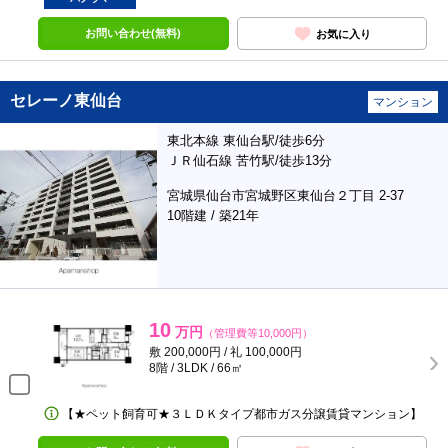
お問い合わせ(無料)
お気に入り
セレーノ東仙台
マンション
東北本線 東仙台駅/徒歩6分
ＪＲ仙石線 苦竹駅/徒歩13分
宮城県仙台市宮城野区東仙台２丁目 2-37
10階建 / 築21年
10
万円
（管理費等10,000円）
敷 200,000円 / 礼 100,000円
8階 / 3LDK / 66㎡
【★ペット飼育可★３ＬＤＫタイプ都市ガス分譲賃貸マンション】