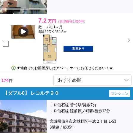
7.2
万円
（管理費等5,000円）
敷 － / 礼 1ヶ月
4階 / 2DK / 54.5㎡
動画あり
★仙台でのお部屋探しはアパートナーにお任せください！★
174
件
【ダブル0】 レコルテ９０
マンション
ＪＲ仙石線 苦竹駅/徒歩7分
ＪＲ仙石線 陸前原ノ町駅/徒歩12分
宮城県仙台市宮城野区平成２丁目 1-53
3階建 / 築35年