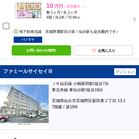
10
万円
（管理費等－）
敷 1ヶ月 / 礼 1ヶ月
4階 / 3LDK / 70.96㎡
地下鉄南北線 宮城野通駅目の前！仙台駅も徒歩圏内です♪
パノラマ
お問い合わせ(無料)
お気に入り
ファミールサイセイⅢ
マンション
ＪＲ仙石線 小鶴新田駅/徒歩7分
東北本線 東仙台駅/徒歩19分
宮城県仙台市宮城野区新田東２丁目 13-1
7階建 / 築18年