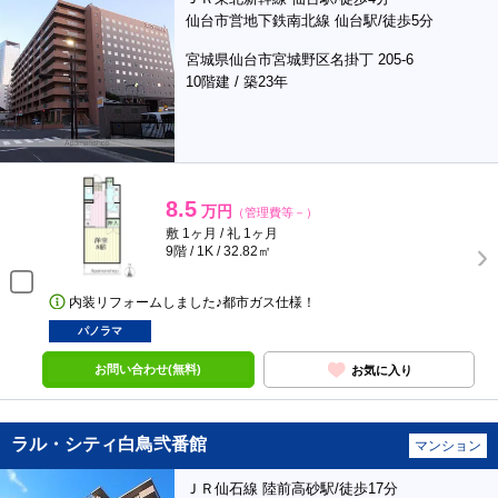
仙台市営地下鉄南北線 仙台駅/徒歩5分
宮城県仙台市宮城野区名掛丁 205-6
10階建 / 築23年
8.5
万円
（管理費等－）
敷 1ヶ月 / 礼 1ヶ月
9階 / 1K / 32.82㎡
内装リフォームしました♪都市ガス仕様！
パノラマ
お問い合わせ(無料)
お気に入り
ラル・シティ白鳥弐番館
マンション
ＪＲ仙石線 陸前高砂駅/徒歩17分