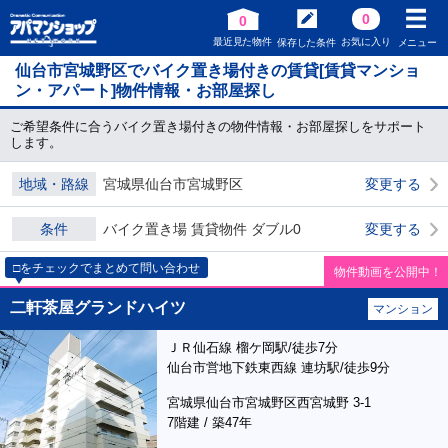
0
0
最近見た物件
お気に入り
保存した条件
メニュー
仙台市宮城野区でバイク置き場付きの賃貸[賃貸マンショ
ン・アパート]物件情報・お部屋探し
ご希望条件に合うバイク置き場付きの物件情報・お部屋探しをサポート
します。
地域・路線
宮城県仙台市宮城野区
変更する
条件
バイク置き場 賃貸物件 ダブル0
変更する
□をチェックでまとめて問い合わせ
物件動画を公開中！
二軒茶屋グランドハイツ
マンション
ＪＲ仙石線 榴ケ岡駅/徒歩7分
仙台市営地下鉄東西線 連坊駅/徒歩9分
宮城県仙台市宮城野区西宮城野 3-1
7階建 / 築47年