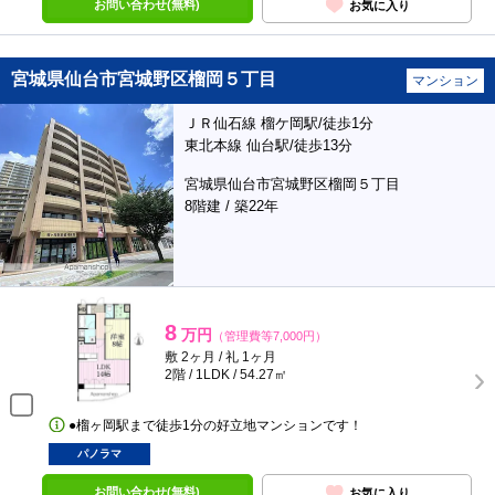
お問い合わせ(無料)
お気に入り
宮城県仙台市宮城野区榴岡５丁目
マンション
ＪＲ仙石線 榴ケ岡駅/徒歩1分
東北本線 仙台駅/徒歩13分
宮城県仙台市宮城野区榴岡５丁目
8階建 / 築22年
8
万円
（管理費等7,000円）
敷 2ヶ月 / 礼 1ヶ月
2階 / 1LDK / 54.27㎡
●榴ヶ岡駅まで徒歩1分の好立地マンションです！
パノラマ
お問い合わせ(無料)
お気に入り