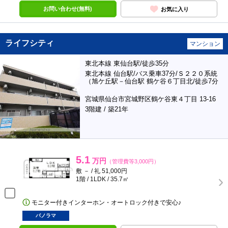
お問い合わせ(無料)
お気に入り
ライフシティ
マンション
東北本線 東仙台駅/徒歩35分
東北本線 仙台駅/バス乗車37分/Ｓ２２０系統
（旭ケ丘駅－仙台駅 鶴ケ谷６丁目北/徒歩7分
宮城県仙台市宮城野区鶴ケ谷東４丁目 13-16
3階建 / 築21年
5.1
万円
（管理費等3,000円）
敷 － / 礼 51,000円
1階 / 1LDK / 35.7㎡
モニター付きインターホン・オートロック付きで安心♪
パノラマ