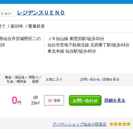
レジデンスＵＥＮＯ
ンション
建て
/
築33年
/
重量鉄骨
県仙台市宮城野区二の
ＪＲ仙山線 東照宮駅/徒歩20分
-28
仙台市営地下鉄南北線 北四番丁駅/徒歩43分
東北本線 仙台駅/徒歩45分
敷金・保証金／
間取り／
お気に入り
お問い合わせ／詳細を見る
礼金・権利金
面積
0
1R
詳細を見る
お問い合わせ
追加
円
23m²
アパマンショップ仙台小田原店