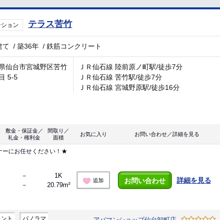
テラス苦竹
ンション
建て
/
築36年
/
鉄筋コンクリート
県仙台市宮城野区苦竹
ＪＲ仙石線 陸前原ノ町駅/徒歩7分
 5-5
ＪＲ仙石線 苦竹駅/徒歩7分
ＪＲ仙石線 宮城野原駅/徒歩16分
敷金・保証金／
間取り／
お気に入り
お問い合わせ／詳細を見る
礼金・権利金
面積
ナーにお任せください！★
－
1K
詳細を見る
お問い合わせ
追加
－
20.79m²
レント
パノラマ
アパマンショップ仙台卸町店