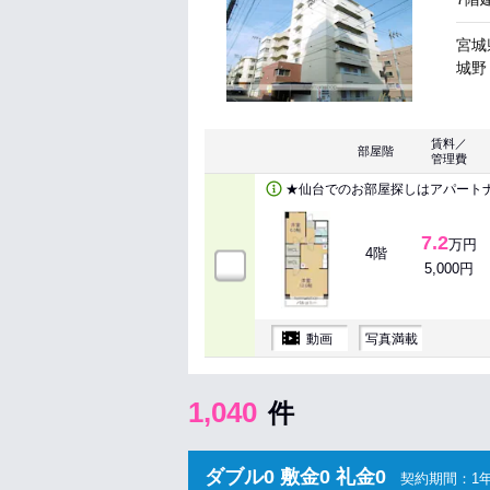
宮城
城野 
賃料／
部屋階
管理費
★仙台でのお部屋探しはアパート
7.2
万円
4階
5,000円
動画
写真満載
1,040
件
ダブル0 敷金0 礼金0
契約期間：1年