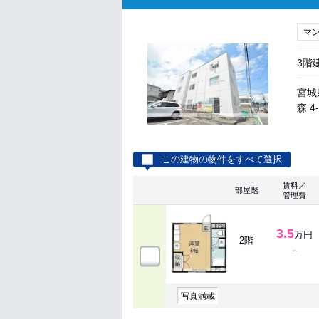
マ
3階
宮城
森 4
この建物の物件をすべて選択
賃料／
部屋階
管理費
3.5
万円
2階
－
写真満載