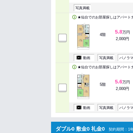
写真満載
★仙台でのお部屋探しはアパート
5.8
万円
4階
2,000円
動画
写真満載
パノラ
★仙台でのお部屋探しはアパート
5.6
万円
5階
2,000円
動画
写真満載
パノラ
ダブル0 敷金0 礼金0
契約期間：1年