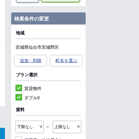
検索条件の変更
地域
宮城県
仙台市宮城野区
追加・削除
町名を選ぶ
プラン選択
賃貸物件
ダブル0
賃料
～