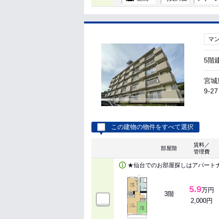
マ
5階
宮城
9-27
この建物の物件をすべて選択
賃料／
部屋階
管理費
★仙台でのお部屋探しはアパート
5.9
万円
3階
2,000円