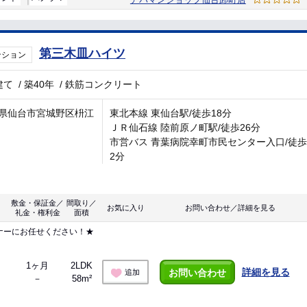
第三木皿ハイツ
ンション
建て
/
築40年
/
鉄筋コンクリート
県仙台市宮城野区枡江
東北本線 東仙台駅/徒歩18分
ＪＲ仙石線 陸前原ノ町駅/徒歩26分
市営バス 青葉病院幸町市民センター入口/徒歩
2分
敷金・保証金／
間取り／
お気に入り
お問い合わせ／詳細を見る
礼金・権利金
面積
ナーにお任せください！★
1ヶ月
2LDK
詳細を見る
お問い合わせ
追加
－
58m²