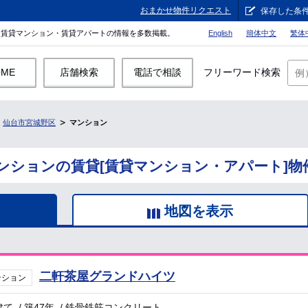
おまかせ物件リクエスト
保存した条
。賃貸マンション・賃貸アパートの情報を多数掲載。
English
簡体中文
繁体
OME
店舗検索
電話で相談
フリーワード検索
仙台市宮城野区
マンション
ンションの賃貸[賃貸マンション・アパート]物
地図を表示
二軒茶屋グランドハイツ
ンション
建て
/
築47年
/
鉄骨鉄筋コンクリート