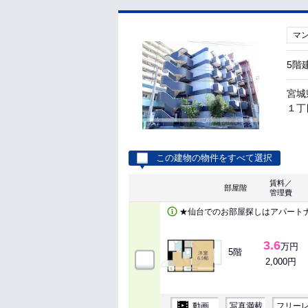
マ
5階
宮城
１丁目
この建物の物件をすべて選択
賃料／
部屋階
管理費
★仙台でのお部屋探しはアパート
3.6
万円
5階
2,000円
動画
写真満載
フリー