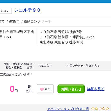
レコルテ９０
ンション
建て
/
築35年
/
鉄筋コンクリート
県仙台市宮城野区平成
ＪＲ仙石線 苦竹駅/徒歩7分
 1-53
ＪＲ仙石線 陸前原ノ町駅/徒歩12分
東北本線 東仙台駅/徒歩16分
敷金・保証金／
間取り／
お気に入り
お問い合わせ／詳細を見る
礼金・権利金
面積
独立洗面台もございます！
0
1K
詳細を見る
お問い合わせ
追加
円
23m²
アパマンショップ仙台東口店