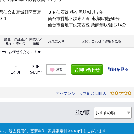
県仙台市宮城野区西宮
ＪＲ仙石線 榴ケ岡駅/徒歩7分
3-1
仙台市営地下鉄東西線 連坊駅/徒歩9分
仙台市営地下鉄東西線 薬師堂駅/徒歩14分
敷金・保証金／
間取り／
お気に入り
お問い合わせ／詳細を見る
礼金・権利金
面積
ナーにお任せください！★
－
2DK
詳細を見る
お問い合わせ
追加
1ヶ月
54.5m²
アパマンショップ仙台卸町店
並び順
～、退去費用0、更新料0、家具家電付きの物件もございます