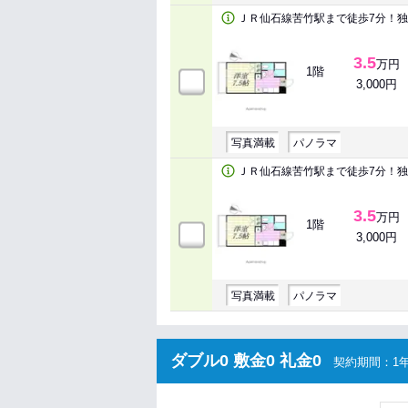
ＪＲ仙石線苦竹駅まで徒歩7分！
3.5
万円
1階
3,000円
写真満載
パノラマ
ＪＲ仙石線苦竹駅まで徒歩7分！
3.5
万円
1階
3,000円
写真満載
パノラマ
ダブル0 敷金0 礼金0
契約期間：1年