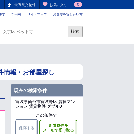
0
件
最近見た物件
お気に入り
中文
한국어
サイトマップ
お部屋を貸したい方
検索
件情報・お部屋探し
現在の検索条件
宮城県仙台市宮城野区
賃貸マン
ション 賃貸物件 ダブル0
この条件で
新着物件を
保存する
メールで受け取る