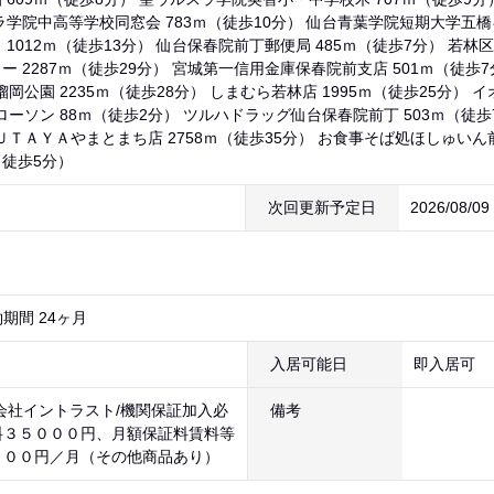
ラ学院中高等学校同窓会 783ｍ（徒歩10分） 仙台青葉学院短期大学五橋キ
1012ｍ（徒歩13分） 仙台保春院前丁郵便局 485ｍ（徒歩7分） 若林区
 2287ｍ（徒歩29分） 宮城第一信用金庫保春院前支店 501ｍ（徒歩7
榴岡公園 2235ｍ（徒歩28分） しまむら若林店 1995ｍ（徒歩25分） 
ローソン 88ｍ（徒歩2分） ツルハドラッグ仙台保春院前丁 503ｍ（徒歩
ＳＵＴＡＹＡやまとまち店 2758ｍ（徒歩35分） お食事そば処ほしゅいん
（徒歩5分）
次回更新予定日
2026/08/0
期間 24ヶ月
入居可能日
即入居可
会社イントラスト/機関保証加入必
備考
料３５０００円、月額保証料賃料等
８００円／月（その他商品あり）