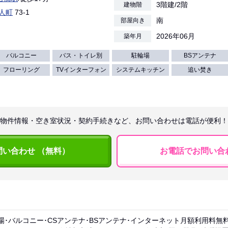
3階建/2階
建物階
人町
73-1
南
部屋向き
2026年06月
築年月
バルコニー
バス・トイレ別
駐輪場
BSアンテナ
フローリング
TVインターフォン
システムキッチン
追い焚き
物件情報・空き室状況・契約手続きなど、お問い合わせは電話が便利！
問い合わせ （無料）
お電話でお問い合
場･バルコニー･CSアンテナ･BSアンテナ･インターネット月額利用料無