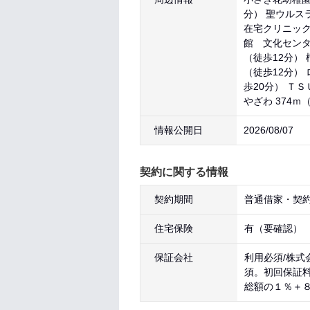
分） 聖ウルス
在宅クリニック 
館 文化センター
（徒歩12分） 
（徒歩12分） 
歩20分） Ｔ
やざわ 374ｍ
情報公開日
2026/08/07
契約に関する情報
契約期間
普通借家・契約
住宅保険
有（要確認）
保証会社
利用必須/株式
須。初回保証
総額の１％＋