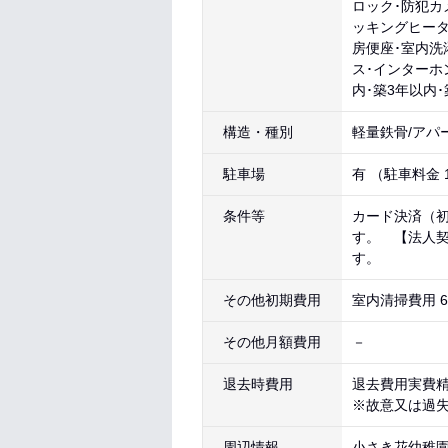
ロック･防犯カ
ッキングヒータ
房便座･室内洗
ス･インターホ
内･築3年以内
構造・種別
軽量鉄骨/アパ
駐車場
有 （駐車料金 1
条件等
カード決済（初
す。 【法人
す。
その他初期費用
室内清掃費用 6
その他月額費用
－
退去時費用
退去費用実費
※故意又は過
周辺情報
小さき花幼稚園