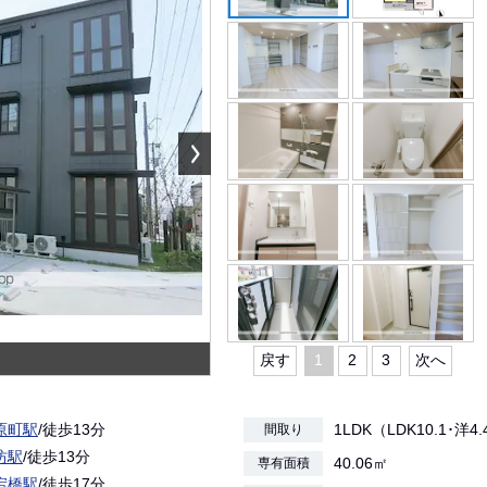
戻す
1
2
3
次へ
原町駅
/徒歩13分
1LDK（LDK10.1･洋4
間取り
坊駅
/徒歩13分
40.06㎡
専有面積
宕橋駅
/徒歩17分