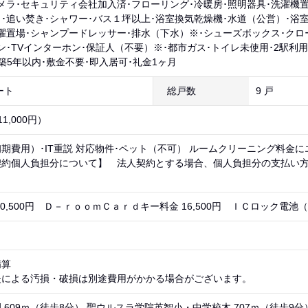
メラ･セキュリティ会社加入済･フローリング･冷暖房･照明器具･洗濯機置
･追い焚き･シャワー･バス１坪以上･浴室換気乾燥機･水道（公営）･浴
濯置場･シャンプードレッサー･排水（下水）※･シューズボックス･クロー
ン･TVインターホン･保証人（不要）※･都市ガス･トイレ未使用･2駅利用
･築5年以内･敷金不要･即入居可･礼金1ヶ月
ート
総戸数
9 戸
1,000円）
期費用）･IT重説 対応物件･ペット（不可） ルームクリーニング料金
契約個人負担分について】 法人契約とする場合、個人負担分の支払い
0,500円 Ｄ－ｒｏｏｍＣａｒｄキー料金 16,500円 ＩＣロック電池（初
精算
失による汚損・破損は別途費用がかかる場合がございます。
 609ｍ（徒歩8分） 聖ウルスラ学院英智小・中学校木 707ｍ（徒歩9分）