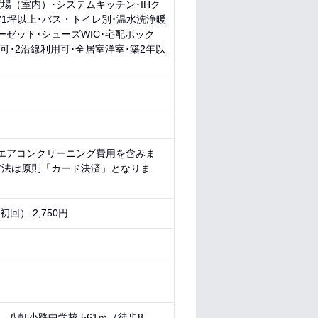
場（室内）･システムキッチン･IHク
室1坪以上･バス・トイレ別･温水洗浄暖
ゼット･シューズWIC･宅配ボック
可･2沿線利用可･全居室洋室･築2年以
にエアコンクリーニング費用を含みま
方法は原則「カード決済」となりま
回） 2,750円
 八軒小路中学校 561ｍ（徒歩8