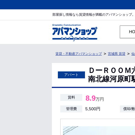
部屋探し情報なら賃貸情報が満載のアパマンショップ
H
賃貸・不動産アパマンショップ
宮城県 賃貸
仙
ＤーＲＯＯＭ
アパート
南北線河原町駅/
8.9
賃料
万円
5,500円
管理費
償却/