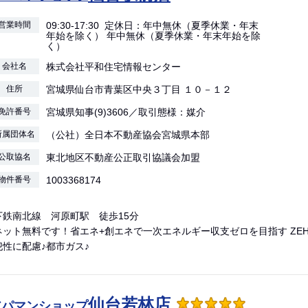
営業時間
09:30-17:30 定休日：年中無休（夏季休業・年末
年始を除く） 年中無休（夏季休業・年末年始を除
く）
会社名
株式会社平和住宅情報センター
住所
宮城県仙台市青葉区中央３丁目 １０－１２
免許番号
宮城県知事(9)3606／取引態様：媒介
所属団体名
（公社）全日本不動産協会宮城県本部
公取協名
東北地区不動産公正取引協議会加盟
物件番号
1003368174
下鉄南北線 河原町駅 徒歩15分
ット無料です！省エネ+創エネで一次エネルギー収支ゼロを目指す ZEH
性に配慮♪都市ガス♪
仙台若林店
アパマンショップ