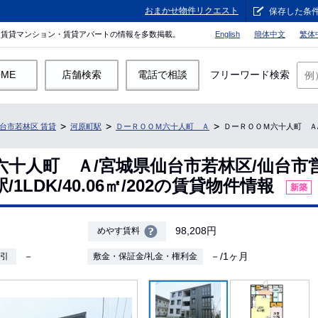
おまかせ物件リクエスト
保存した条
。賃貸マンション・賃貸アパートの情報を多数掲載。
English
簡体中文
繁体
OME
店舗検索
電話で相談
フリーワード検索
台市若林区 賃貸
河原町駅
ＤーＲＯＯＭ六十人町 Ａ
ＤーＲＯＯＭ六十人町 Ａ/1L
六十人町 Ａ/宮城県仙台市若林区/仙台市
1LDK/40.06㎡/202の賃貸物件情報
新築
98,208円
めやす賃料
－
－/1ヶ月
敷引
敷金・保証金/礼金・権利金