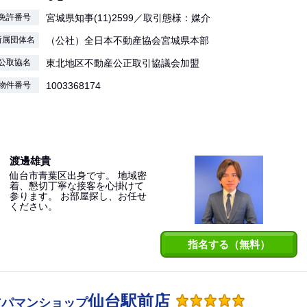
免許番号
宮城県知事(11)2599／取引態様：媒介
所属団体名
（公社）全日本不動産協会宮城県本部
公取協名
東北地区不動産公正取引協議会加盟
物件番号
1003368174
渡邊雄貴
仙台市青葉区出身です。 地域密
着、懇切丁寧な接客を心掛けて
参ります。 お部屋探し、お任せ
ください。
指名する（無料）
仙台駅前店
アパマンショップ