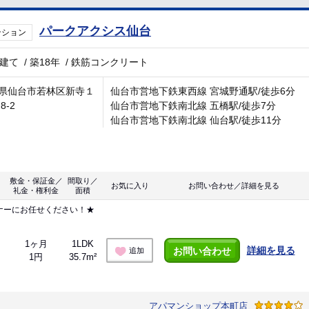
パークアクシス仙台
ンション
階建て
/
築18年
/
鉄筋コンクリート
県仙台市若林区新寺１
仙台市営地下鉄東西線 宮城野通駅/徒歩6分
8-2
仙台市営地下鉄南北線 五橋駅/徒歩7分
仙台市営地下鉄南北線 仙台駅/徒歩11分
敷金・保証金／
間取り／
お気に入り
お問い合わせ／詳細を見る
礼金・権利金
面積
ナーにお任せください！★
1ヶ月
1LDK
詳細を見る
お問い合わせ
追加
1円
35.7m²
アパマンショップ本町店