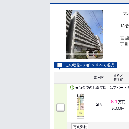
マ
13
宮城
丁目 
この建物の物件をすべて選択
賃料／
部屋階
管理費
★仙台でのお部屋探しはアパート
8.1
万円
2階
5,000円
写真満載