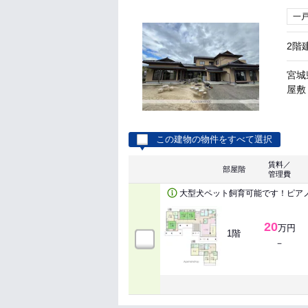
一
2階
宮城
屋敷 
この建物の物件をすべて選択
賃料／
部屋階
管理費
大型犬ペット飼育可能です！ピア
20
万円
1階
－