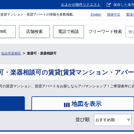
おまかせ物件リクエスト
保存した条
。賃貸マンション・賃貸アパートの情報を多数掲載。
English
簡体中文
繁体
OME
店舗検索
電話で相談
フリーワード検索
仙台市若林区
楽器可・楽器相談可
可・楽器相談可の賃貸[賃貸マンション・アパー
可の賃貸マンション、賃貸アパートをお探しならアパマンショップ！ご希望条件に
地図を表示
並び順