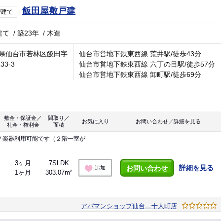
飯田屋敷戸建
戸建て
建て
/
築23年
/
木造
県仙台市若林区飯田字
仙台市営地下鉄東西線 荒井駅/徒歩43分
33-3
仙台市営地下鉄東西線 六丁の目駅/徒歩57分
仙台市営地下鉄東西線 卸町駅/徒歩69分
敷金・保証金／
間取り／
お気に入り
お問い合わせ／詳細を見る
礼金・権利金
面積
ノ楽器利用可能です（２階一室が
3ヶ月
7SLDK
詳細を見る
お問い合わせ
追加
1ヶ月
303.07m²
アパマンショップ仙台二十人町店