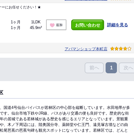
ナーにお任せください！★
1ヶ月
1LDK
詳細を見る
お問い合わせ
追加
1ヶ月
45.9m²
アパマンショップ本町店
前へ
次へ
1
区
、国道4号仙台バイパスが若林区の中心部を縦断しています。水田地帯が多
です。仙台市地下鉄やJR線、バスがあり交通の便も良好です。歴史的な街
年の居城である若林城がある歴史を感じるエリアとなっています。景観重
や、木ノ下周辺には、陸奥国分寺、薬師堂や仁王門、遠見塚古墳などの由
松尾芭蕉の芭蕉句碑も観光スポットになっています。若林区では、どんと