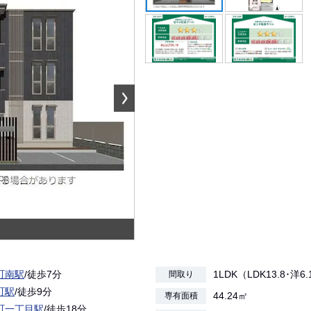
町南駅
/徒歩7分
1LDK（LDK13.8･洋6
間取り
町駅
/徒歩9分
44.24㎡
専有面積
町一丁目駅
/徒歩18分