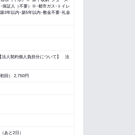
内･保証人（不要）※･都市ガス･トイレ
･築3年以内･築5年以内･敷金不要･礼金
【法人契約個人負担分について】 法
回） 2,750円
）
1 （あと
2日
）