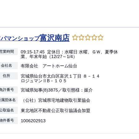
富沢南店
アパマンショップ
営業時間
09:15-17:45 定休日：水曜日 水曜、ＧＷ、夏季休
業、年末年始（12/27～1/4）
会社名
有限会社 アートホーム仙台
住所
宮城県仙台市太白区富沢１丁目 ８－１４
ロジュマンⅡB－１０５
免許番号
宮城県知事(8)3875／取引態様：媒介
所属団体名
（公社）宮城県宅地建物取引業協会
公取協名
東北地区不動産公正取引協議会加盟
物件番号
1006202913