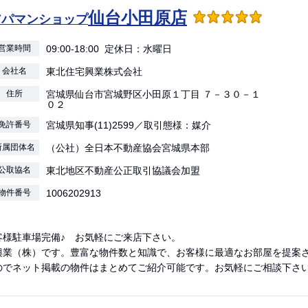
仙台小田原店
アパマンショップ
営業時間
09:00-18:00 定休日：水曜日
会社名
東北住宅興業株式会社
住所
宮城県仙台市宮城野区小田原１丁目 ７－３０－１
０２
免許番号
宮城県知事(11)2599／取引態様：媒介
所属団体名
（公社）全日本不動産協会宮城県本部
公取協名
東北地区不動産公正取引協議会加盟
物件番号
1006202913
客様駐車場完備♪ お気軽にご来店下さい。
興業（株）です。豊富な物件数と知識で、お客様に最適なお部屋を提案
のでネット掲載の物件はまとめてご紹介可能です。お気軽にご相談下さ