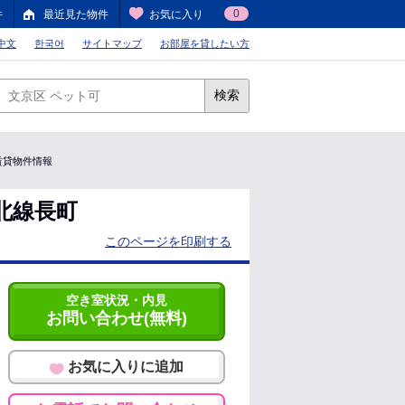
0
件
最近見た物件
お気に入り
中文
한국어
サイトマップ
お部屋を貸したい方
検索
1の賃貸物件情報
北線長町
このページを印刷する
空き室状況・内見
お問い合わせ(無料)
お気に入りに追加