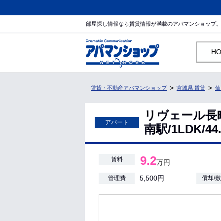
部屋探し情報なら賃貸情報が満載のアパマンショップ
H
賃貸・不動産アパマンショップ
宮城県 賃貸
仙
リヴェール長
アパート
南駅/1LDK/4
9.2
賃料
万円
5,500円
管理費
償却/