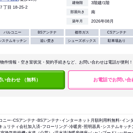
3階建/1階
建物階
７丁目 18-25-2
南
部屋向き
2026年08月
築年月
バルコニー
BSアンテナ
都市ガス
CSアンテナ
システムキッチン
追い焚き
シューズボックス
駐車場あり
物件情報・空き室状況・契約手続きなど、お問い合わせは電話が便利！
問い合わせ （無料）
お電話でお問い合
コニー･CSアンテナ･BSアンテナ･インターネット月額利用料無料･イン
キュリティ会社加入済･フローリング･冷暖房･照明器具･システムキッチン
浴室換気乾燥機･水道（公営）･温水洗浄暖房便座･シャンプードレッサー