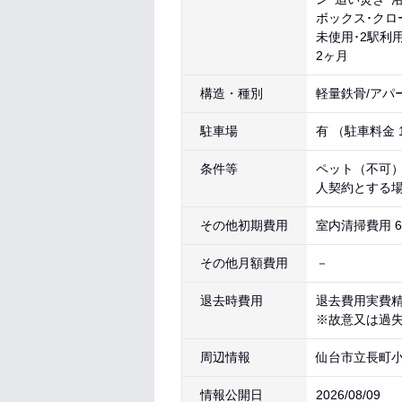
ボックス･クロ
未使用･2駅利用
2ヶ月
構造・種別
軽量鉄骨/アパ
駐車場
有 （駐車料金 
条件等
ペット（不可
人契約とする
その他初期費用
室内清掃費用 6
その他月額費用
－
退去時費用
退去費用実費
※故意又は過
周辺情報
仙台市立長町小
情報公開日
2026/08/09