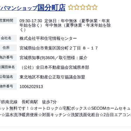
国分町店
アパマンショップ
営業時間
09:30-17:30 定休日：年中無休（夏季休業・年末
年始を除く） 年中無休（夏季休業・年末年始を除
く）
会社名
株式会社平和住宅情報センター
住所
宮城県仙台市青葉区国分町２丁目 ８－１７
免許番号
宮城県知事(9)3606／取引態様：媒介
所属団体名
（公社）全日本不動産協会宮城県本部
公取協名
東北地区不動産公正取引協議会加盟
物件番号
1006202913
下鉄南北線 長町南駅 徒歩7分
ネット無料です！☆オートロック☆宅配ボックス☆SECOMホームセキ
ン☆温水洗浄暖房便座☆対面キッチン☆洗髪洗面化粧台☆2台目エアコン