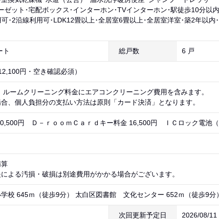
ーゼット･宅配ボックス･インターホン･TVインターホン･駅徒歩10分以
可･2沿線利用可･LDK12畳以上･全居室6畳以上･全居室洋室･築2年以内
ート
総戸数
6 戸
12,100円・空き確認必須）
） ルームクリーニング料金にエアコンクリーニング費用を含みます。 
場合、個人負担分の支払い方法は原則「カード決済」となります。
0,500円 Ｄ－ｒｏｏｍＣａｒｄキー料金 16,500円 ＩＣロック電池（初
精算
失による汚損・破損は別途費用がかかる場合がございます。
学校 645ｍ（徒歩9分） 太白区図書館 文化センター 652ｍ（徒歩9分
次回更新予定日
2026/08/1