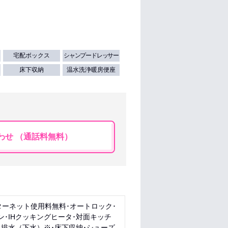
宅配ボックス
シャンプードレッサー
床下収納
温水洗浄暖房便座
わせ （通話料無料）
ターネット使用料無料･オートロック･
･IHクッキングヒータ･対面キッチ
･排水（下水）※･床下収納･シューズ