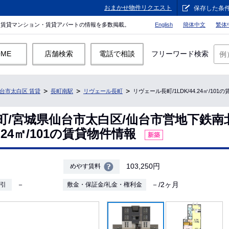
おまかせ物件リクエスト
保存した条
。賃貸マンション・賃貸アパートの情報を多数掲載。
English
簡体中文
繁体
OME
店舗検索
電話で相談
フリーワード検索
台市太白区 賃貸
長町南駅
リヴェール長町
リヴェール長町/1LDK/44.24㎡/10
町/宮城県仙台市太白区/仙台市営地下鉄南
4.24㎡/101の賃貸物件情報
新築
103,250円
めやす賃料
－
－/2ヶ月
敷引
敷金・保証金/礼金・権利金