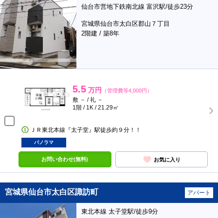
仙台市営地下鉄南北線 富沢駅/徒歩23分
宮城県仙台市太白区郡山７丁目
2階建 / 築8年
5.5
万円
（管理費等4,000円）
敷 － / 礼 －
1階 / 1K / 21.29㎡
ＪＲ東北本線『太子堂』駅徒歩約９分！！
パノラマ
お問い合わせ(無料)
お気に入り
宮城県仙台市太白区諏訪町
アパート
東北本線 太子堂駅/徒歩9分