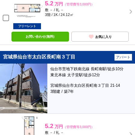
5.2
万円
（管理費等3,000円）
敷 － / 礼 －
3階 / 1K / 24.12㎡
フリーレント
お問い合わせ(無料)
お気に入り
宮城県仙台市太白区長町南３丁目
アパート
仙台市営地下鉄南北線 長町南駅/徒歩10分
東北本線 太子堂駅/徒歩12分
宮城県仙台市太白区長町南３丁目 21-14
3階建 / 築7年
5.2
万円
（管理費等3,000円）
敷 － / 礼 －