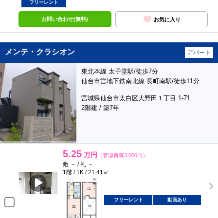
フリーレント
お問い合わせ(無料)
お気に入り
メンテ・クラシオン
アパート
東北本線 太子堂駅/徒歩7分
仙台市営地下鉄南北線 長町南駅/徒歩11分
宮城県仙台市太白区大野田１丁目 1-71
2階建 / 築7年
5.25
万円
（管理費等3,000円）
敷 － / 礼 －
1階 / 1K / 21.41㎡
フリーレント
動画あり