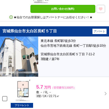
お問い合わせ(無料)
★仙台でのお部屋探しはアパートナーにお任せください！★
宮城県仙台市太白区長町５丁目
アパート
東北本線 長町駅/徒歩3分
仙台市営地下鉄南北線 長町一丁目駅/徒歩10分
宮城県仙台市太白区長町５丁目 7-11-2
3階建 / 築7年
5.7
万円
（管理費等3,000円）
敷 － / 礼 －
3階 / 1K / 22.71㎡
フリーレント