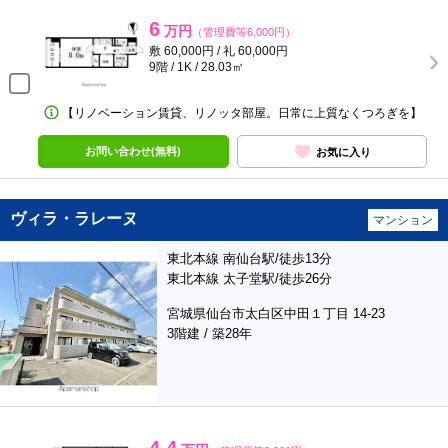
6
万円
（管理費等6,000円）
敷 60,000円 / 礼 60,000円
9階 / 1K / 28.03㎡
【リノベーション賃貸、リノッタ部屋。日常に上質なくつろぎを】
お問い合わせ(無料)
お気に入り
ヴィラ・ラレーヌ
マンション
東北本線 南仙台駅/徒歩13分
東北本線 太子堂駅/徒歩26分
宮城県仙台市太白区中田１丁目 14-23
3階建 / 築28年