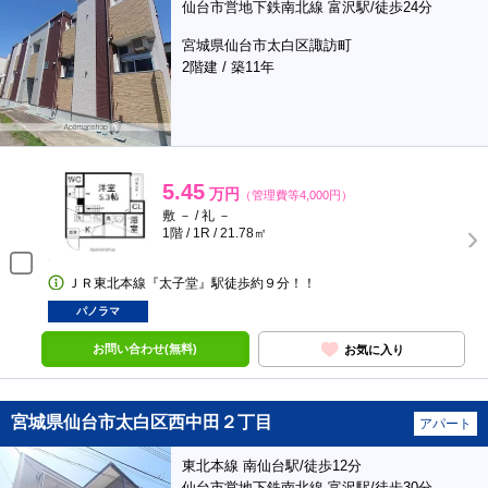
仙台市営地下鉄南北線 富沢駅/徒歩24分
宮城県仙台市太白区諏訪町
2階建 / 築11年
5.45
万円
（管理費等4,000円）
敷 － / 礼 －
1階 / 1R / 21.78㎡
ＪＲ東北本線『太子堂』駅徒歩約９分！！
パノラマ
お問い合わせ(無料)
お気に入り
宮城県仙台市太白区西中田２丁目
アパート
東北本線 南仙台駅/徒歩12分
仙台市営地下鉄南北線 富沢駅/徒歩30分