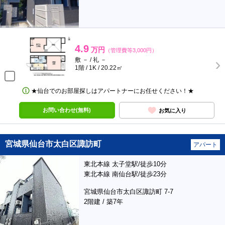
4.9
万円
（管理費等3,000円）
敷 － / 礼 －
1階 / 1K / 20.22㎡
★仙台でのお部屋探しはアパートナーにお任せください！★
お問い合わせ(無料)
お気に入り
宮城県仙台市太白区諏訪町
アパート
東北本線 太子堂駅/徒歩10分
東北本線 南仙台駅/徒歩23分
宮城県仙台市太白区諏訪町 7-7
2階建 / 築7年