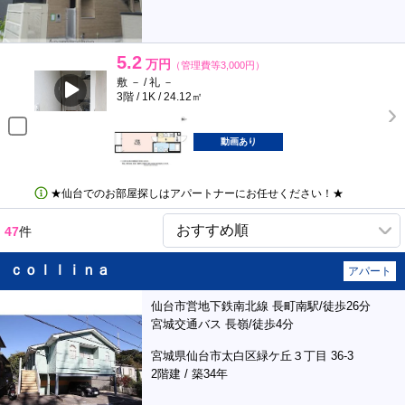
5.2
万円
（管理費等3,000円）
敷 － / 礼 －
3階 / 1K / 24.12㎡
動画あり
★仙台でのお部屋探しはアパートナーにお任せください！★
47
件
ｃｏｌｌｉｎａ
アパート
仙台市営地下鉄南北線 長町南駅/徒歩26分
宮城交通バス 長嶺/徒歩4分
宮城県仙台市太白区緑ケ丘３丁目 36-3
2階建 / 築34年