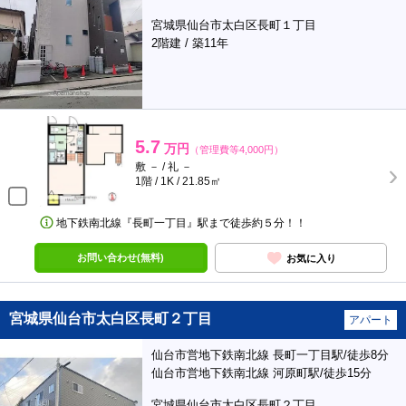
宮城県仙台市太白区長町１丁目
2階建 / 築11年
5.7
万円
（管理費等4,000円）
敷 － / 礼 －
1階 / 1K / 21.85㎡
地下鉄南北線『長町一丁目』駅まで徒歩約５分！！
お問い合わせ(無料)
お気に入り
宮城県仙台市太白区長町２丁目
アパート
仙台市営地下鉄南北線 長町一丁目駅/徒歩8分
仙台市営地下鉄南北線 河原町駅/徒歩15分
宮城県仙台市太白区長町２丁目