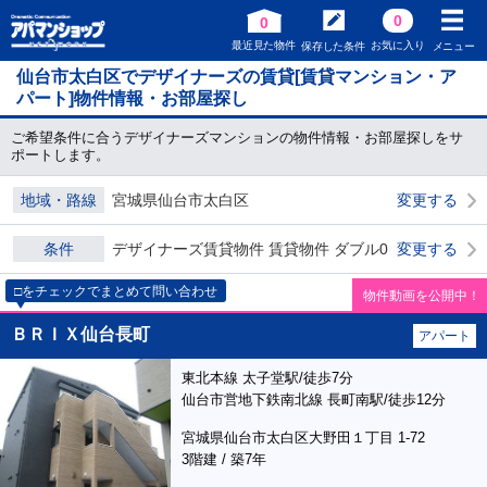
0
0
最近見た物件
お気に入り
保存した条件
メニュー
仙台市太白区でデザイナーズの賃貸[賃貸マンション・ア
パート]物件情報・お部屋探し
ご希望条件に合うデザイナーズマンションの物件情報・お部屋探しをサ
ポートします。
地域・路線
宮城県仙台市太白区
変更する
条件
デザイナーズ賃貸物件 賃貸物件 ダブル0
変更する
□をチェックでまとめて問い合わせ
物件動画を公開中！
ＢＲＩＸ仙台長町
アパート
東北本線 太子堂駅/徒歩7分
仙台市営地下鉄南北線 長町南駅/徒歩12分
宮城県仙台市太白区大野田１丁目 1-72
3階建 / 築7年