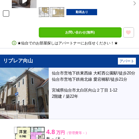
動画あり
お問い合わせ(無料)
★仙台でのお部屋探しはアパートナーにお任せください！★
リブレア向山
アパート
仙台市営地下鉄東西線 大町西公園駅/徒歩20分
仙台市営地下鉄南北線 愛宕橋駅/徒歩21分
宮城県仙台市太白区向山２丁目 1-12
2階建 / 築22年
4.8
万円
（管理費等－）
敷 － / 礼 －