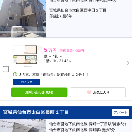
宮城県仙台市太白区西中田２丁目
2階建 / 築8年
5
万円
（管理費等4,000円）
敷 － / 礼 －
1階 / 1K / 21.42㎡
ＪＲ東北本線『南仙台』駅徒歩約１２分！！
パノラマ
お問い合わせ(無料)
お気に入り
宮城県仙台市太白区長町１丁目
アパート
仙台市営地下鉄南北線 長町一丁目駅/徒歩5分
仙台市営地下鉄南北線 長町駅/徒歩7分