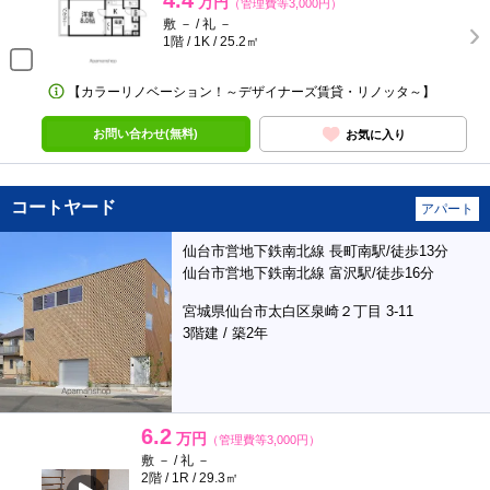
4.4
万円
（管理費等3,000円）
敷 － / 礼 －
1階 / 1K / 25.2㎡
【カラーリノベーション！～デザイナーズ賃貸・リノッタ～】
お問い合わせ(無料)
お気に入り
コートヤード
アパート
仙台市営地下鉄南北線 長町南駅/徒歩13分
仙台市営地下鉄南北線 富沢駅/徒歩16分
宮城県仙台市太白区泉崎２丁目 3-11
3階建 / 築2年
6.2
万円
（管理費等3,000円）
敷 － / 礼 －
2階 / 1R / 29.3㎡