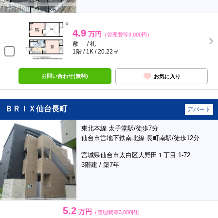
4.9
万円
（管理費等3,000円）
敷 － / 礼 －
1階 / 1K / 20.22㎡
お問い合わせ(無料)
お気に入り
ＢＲＩＸ仙台長町
アパート
東北本線 太子堂駅/徒歩7分
仙台市営地下鉄南北線 長町南駅/徒歩12分
宮城県仙台市太白区大野田１丁目 1-72
3階建 / 築7年
5.2
万円
（管理費等3,000円）