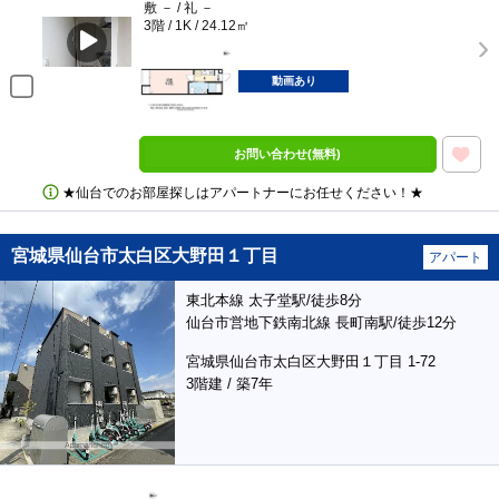
敷 － / 礼 －
3階 / 1K / 24.12㎡
動画あり
お問い合わせ(無料)
★仙台でのお部屋探しはアパートナーにお任せください！★
宮城県仙台市太白区大野田１丁目
アパート
東北本線 太子堂駅/徒歩8分
仙台市営地下鉄南北線 長町南駅/徒歩12分
宮城県仙台市太白区大野田１丁目 1-72
3階建 / 築7年