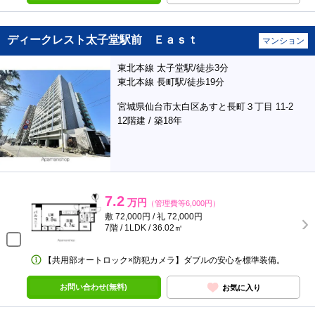
ディークレスト太子堂駅前 Ｅａｓｔ
マンション
東北本線 太子堂駅/徒歩3分
東北本線 長町駅/徒歩19分
宮城県仙台市太白区あすと長町３丁目 11-2
12階建 / 築18年
7.2
万円
（管理費等6,000円）
敷 72,000円 / 礼 72,000円
7階 / 1LDK / 36.02㎡
【共用部オートロック×防犯カメラ】ダブルの安心を標準装備。
お問い合わせ(無料)
お気に入り