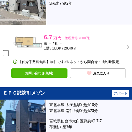
3階建 / 築2年
6.7
万円
（管理費等3,000円）
敷 － / 礼 －
1階 / 1LDK / 29.49㎡
【仲介手数料無料】物件です♪※ネットから問合せ・成約時限定。
お問い合わせ(無料)
お気に入り
ＥＰＯ諏訪町メゾン
アパート
東北本線 太子堂駅/徒歩10分
東北本線 南仙台駅/徒歩23分
宮城県仙台市太白区諏訪町 7-7
2階建 / 築7年