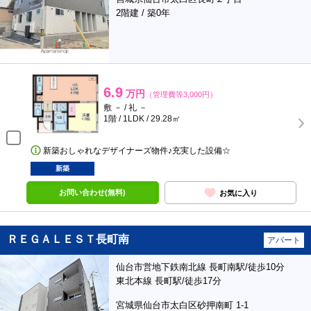
2階建 / 築0年
6.9
万円
（管理費等3,000円）
敷 － / 礼 －
1階 / 1LDK / 29.28㎡
新築おしゃれなデザイナーズ物件♪充実した設備☆
新築
お問い合わせ(無料)
お気に入り
ＲＥＧＡＬＥＳＴ長町南
アパート
仙台市営地下鉄南北線 長町南駅/徒歩10分
東北本線 長町駅/徒歩17分
宮城県仙台市太白区砂押南町 1-1