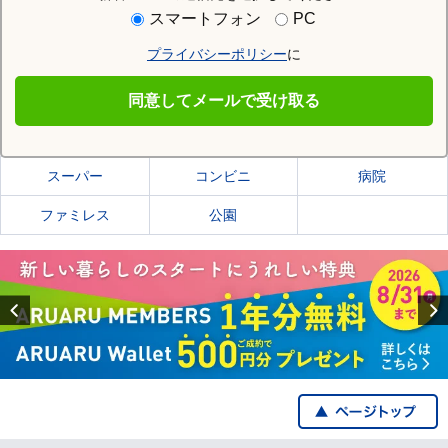
住む街研究所で仙台市太白区の情報を見る
スマートフォン
PC
プライバシーポリシー
に
仙台市太白区
同意してメールで受け取る
仙台市太白区の施設一覧
スーパー
コンビニ
病院
ファミレス
公園
Previous