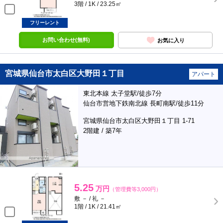
3階 / 1K / 23.25㎡
フリーレント
お問い合わせ(無料)
お気に入り
宮城県仙台市太白区大野田１丁目
アパート
東北本線 太子堂駅/徒歩7分
仙台市営地下鉄南北線 長町南駅/徒歩11分
宮城県仙台市太白区大野田１丁目 1-71
2階建 / 築7年
5.25
万円
（管理費等3,000円）
敷 － / 礼 －
1階 / 1K / 21.41㎡