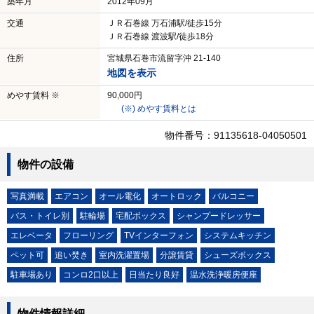
築年月
2012年09月
交通
ＪＲ石巻線 万石浦駅/徒歩15分
ＪＲ石巻線 渡波駅/徒歩18分
住所
宮城県石巻市流留字沖 21-140
地図を表示
めやす賃料 ※
90,000円
(※) めやす賃料とは
物件番号：91135618-04050501
物件の設備
写真満載
エアコン
オール電化
オートロック
バルコニー
バス・トイレ別
駐輪場
宅配ボックス
シャンプードレッサー
エレベータ
フローリング
TVインターフォン
システムキッチン
ペット可
追い焚き
室内洗濯置場
分譲賃貸
シューズボックス
駐車場あり
コンロ2口以上
日当たり良好
温水洗浄暖房便座
物件情報詳細