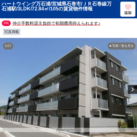
ハートウイング万石浦/宮城県石巻市/ＪＲ石巻線万
石浦駅/3LDK/72.84㎡/105の賃貸物件情報
追加
仲介手数料貸主負担で初期費用抑えられます♪
写真満載
1/27
■ 写真一覧を見る