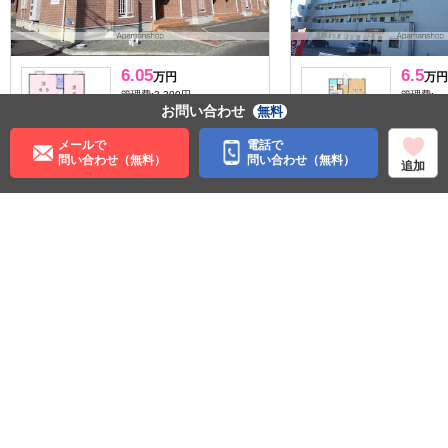
6.05
6.5
万円
万円
管理費:3,300円
管理費:－
お問い合わせ
無料
－
－
－
敷
礼
敷
69.09㎡
3LDK
66.96㎡
メールで
電話で
石巻あゆみ野駅 徒歩24分
万石浦駅 
問い合わせ（無料）
問い合わせ（無料）
追加
宮城県石巻市新館３丁目
宮城県石
収納
料理が楽
ペット可
住む街研究所で街の情報を見る
宮城県
石巻市
ＪＲ石巻線
万石浦駅
渡波駅
©APAMAN Co.,Ltd.