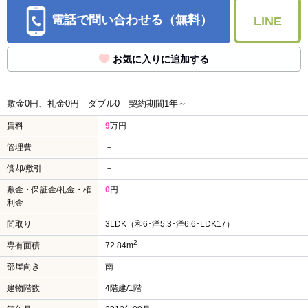
電話で問い合わせる（無料）
LINE
お気に入りに追加する
敷金0円、礼金0円
ダブル0
契約期間1年～
賃料
9
万円
管理費
－
償却/敷引
－
敷金・保証金/礼金・権
0
円
利金
間取り
3LDK（和6･洋5.3･洋6.6･LDK17）
2
専有面積
72.84m
部屋向き
南
建物階数
4階建/1階