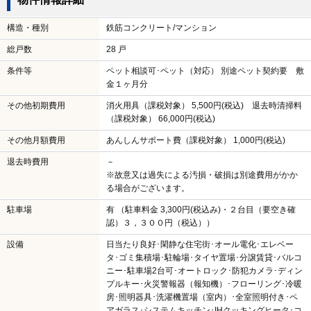
構造・種別
鉄筋コンクリート/マンション
総戸数
28 戸
条件等
ペット相談可･ペット（対応） 別途ペット契約要 敷
金１ヶ月分
その他初期費用
消火用具（課税対象） 5,500円(税込) 退去時清掃料
（課税対象） 66,000円(税込)
その他月額費用
あんしんサポート費（課税対象） 1,000円(税込)
退去時費用
－
※故意又は過失による汚損・破損は別途費用がかか
る場合がございます。
駐車場
有 （駐車料金 3,300円(税込み)・２台目（要空き確
認）３，３００円（税込））
設備
日当たり良好･閑静な住宅街･オール電化･エレベー
タ･ゴミ集積場･駐輪場･タイヤ置場･分譲賃貸･バルコ
ニー･駐車場2台可･オートロック･防犯カメラ･ディン
プルキー･火災警報器（報知機）･フローリング･冷暖
房･照明器具･洗濯機置場（室内）･全室照明付き･ペ
アガラス･システムキッチン･IHクッキングヒータ･コ