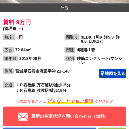
外観
賃料 9万円
(管理費
－
)
敷/礼
0
円
間取り
3LDK（和6･洋5.3･洋
6.6･LDK17）
2
広さ
72.84m
階建
4階建/1階
築年月
2012年09月
種別
鉄筋コンクリート/マンシ
ョン
住所
宮城県石巻市流留字沖 21-140
地図を見る
交通
ＪＲ石巻線 万石浦駅/徒歩15分
ＪＲ石巻線 渡波駅/徒歩18分
どんなことでもご相談
＼気になることは
ください／
最新の空室状況を問い合わせる（無料）