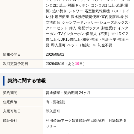
ンロ2口以上･対面キッチン･コンロ3口以上･給湯(電
気)･追い焚き･シャワー･浴室換気乾燥機･バス・トイ
レ別･暖房便座･温水洗浄暖房便座･室内洗濯置場･独
立洗面台･シャンプードレッサー･シューズボックス･
クローゼット･押入･宅配ボックス･郵便受け･インタ
ーホン･TVインターホン･保証人（不要）※･LDK12
畳以上･LDK15畳以上･和室･敷金・礼金不要･敷金不
要･即入居可･ペット（相談）※･礼金不要
情報公開日
2026/08/02
次回更新予定日
2026/08/16（あと
10
日）
契約に関する情報
契約期間
普通借家・契約期間 24ヶ月
住宅保険
有（要確認）
入居可能日
即入居可
保証会社
利用必須/アーク賃貸保証/初回保証料 月額賃料６
０％～