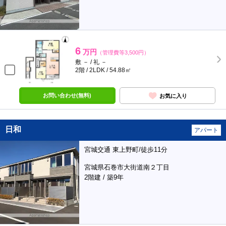
6
万円
（管理費等3,500円）
敷 － / 礼 －
2階 / 2LDK / 54.88㎡
お問い合わせ(無料)
お気に入り
日和
アパート
宮城交通 東上野町/徒歩11分
宮城県石巻市大街道南２丁目
2階建 / 築9年