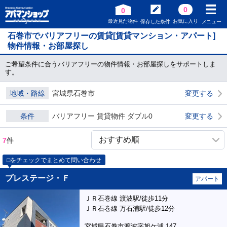
0
0
最近見た物件
お気に入り
保存した条件
メニュー
石巻市でバリアフリーの賃貸[賃貸マンション・アパート]
物件情報・お部屋探し
ご希望条件に合うバリアフリーの物件情報・お部屋探しをサポートしま
す。
地域・路線
宮城県石巻市
変更する
条件
バリアフリー 賃貸物件 ダブル0
変更する
7
件
□をチェックでまとめて問い合わせ
プレステージ・Ｆ
アパート
ＪＲ石巻線 渡波駅/徒歩11分
ＪＲ石巻線 万石浦駅/徒歩12分
宮城県石巻市渡波字旭ケ浦 147