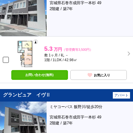
宮城県石巻市成田字一本杉 49
2階建 / 築7年
5.3
万円
（管理費等3,500円）
敷 1ヶ月 / 礼 －
1階 / 1LDK / 42.98㎡
お問い合わせ(無料)
お気に入り
グランピュア イヴⅡ
アパート
ミヤコーバス 飯野川/徒歩20分
宮城県石巻市成田字一本杉 49
2階建 / 築7年