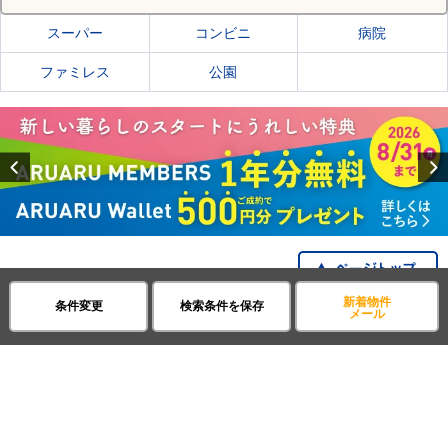
スーパー
コンビニ
病院
ファミレス
公園
Previous
新着物件
条件変更
検索条件を保存
賃貸・不動産アパマンショップ
宮城県
市部
バリアフリー
メール
全国の都道府県から探す
企業・IR情報
サイトポリシー
プライバシーポリシー
運営会社について