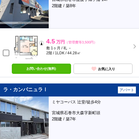
2階建 / 築8年
4.5
万円
（管理費等3,500円）
敷 1ヶ月 / 礼 －
2階 / 1LDK / 44.28㎡
お問い合わせ(無料)
お気に入り
ラ・カンパニュラⅠ
アパート
ミヤコーバス 辻堂/徒歩4分
宮城県石巻市大森字新町頭
2階建 / 築7年