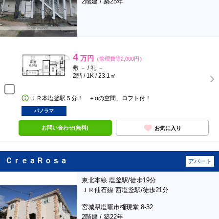
2階建 / 築25年
4
万円
（管理費等2,000円）
敷 － / 礼 －
2階 / 1K / 23.1㎡
ＪＲ本塩釜駅５分！ ＋αの空間、ロフト付！
パノラマ
お問い合わせ(無料)
お気に入り
ＣｒｅａＲｏｓａ
アパート
東北本線 塩釜駅/徒歩19分
ＪＲ仙石線 西塩釜駅/徒歩21分
宮城県塩竈市権現堂 8-32
2階建 / 築22年