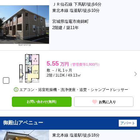
ＪＲ仙石線 下馬駅/徒歩6分
東北本線 塩釜駅/徒歩10分
宮城県塩竈市南錦町
2階建 / 築11年
5.55
万円
（管理費等1,800円）
敷 － / 礼 1ヶ月
2階 / 1LDK / 49.13㎡
エアコン・浴室乾燥機・洗浄便座・追焚・シャンプードレッサー
お問い合わせ(無料)
お気に入り
御殿山アベニュー
アパート
東北本線 塩釜駅/徒歩18分