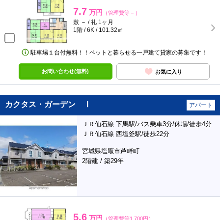
7.7
万円
（管理費等－）
敷 － / 礼 1ヶ月
1階 / 6K / 101.32㎡
駐車場１台付無料！！ペットと暮らせる一戸建て貸家の募集です！
お問い合わせ(無料)
お気に入り
カクタス・ガーデン Ⅰ
アパート
ＪＲ仙石線 下馬駅/バス乗車3分/休場/徒歩4分
ＪＲ仙石線 西塩釜駅/徒歩22分
宮城県塩竈市芦畔町
2階建 / 築29年
5.6
万円
（管理費等1,700円）