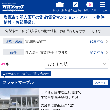
0
0
最近見た物件
お気に入り
保存した条件
メニュー
塩竈市で即入居可の賃貸[賃貸マンション・アパート]物件
情報・お部屋探し
ご希望条件に合う即入居可の物件情報・お部屋探しをサポートします。
地域・路線
宮城県塩竈市
変更する
条件
即入居可 賃貸物件 ダブル0
変更する
43
件
□をチェックでまとめて問い合わせ
フラットマーブル
アパート
ＪＲ仙石線 本塩釜駅/徒歩5分
東北本線 塩釜駅/徒歩19分
宮城県塩竈市本町 2-37