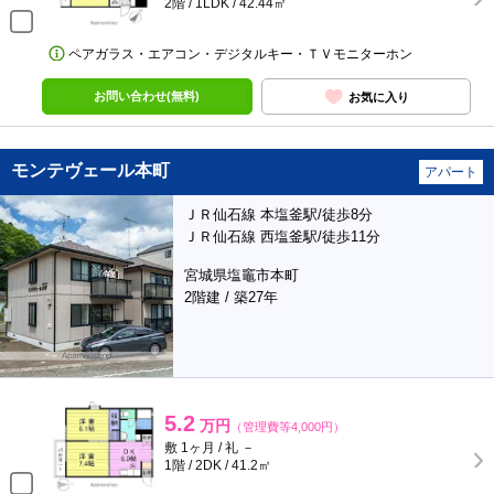
2階 / 1LDK / 42.44㎡
ペアガラス・エアコン・デジタルキー・ＴＶモニターホン
お問い合わせ(無料)
お気に入り
モンテヴェール本町
アパート
ＪＲ仙石線 本塩釜駅/徒歩8分
ＪＲ仙石線 西塩釜駅/徒歩11分
宮城県塩竈市本町
2階建 / 築27年
5.2
万円
（管理費等4,000円）
敷 1ヶ月 / 礼 －
1階 / 2DK / 41.2㎡