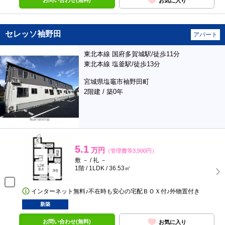
お問い合わせ(無料)
お気に入り
セレッソ袖野田
アパート
東北本線 国府多賀城駅/徒歩11分
東北本線 塩釜駅/徒歩13分
宮城県塩竈市袖野田町
2階建 / 築0年
5.1
万円
（管理費等3,500円）
敷 － / 礼 －
1階 / 1LDK / 36.53㎡
インターネット無料♪不在時も安心の宅配ＢＯＸ付♪外物置付き
新築
お問い合わせ(無料)
お気に入り