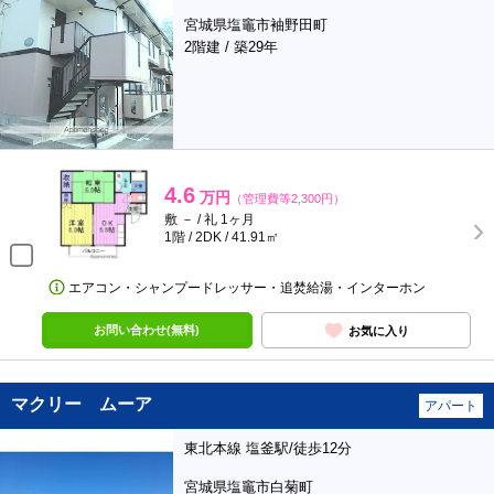
宮城県塩竈市袖野田町
2階建 / 築29年
4.6
万円
（管理費等2,300円）
敷 － / 礼 1ヶ月
1階 / 2DK / 41.91㎡
エアコン・シャンプードレッサー・追焚給湯・インターホン
お問い合わせ(無料)
お気に入り
マクリー ムーア
アパート
東北本線 塩釜駅/徒歩12分
宮城県塩竈市白菊町