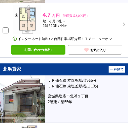
4.7
万円
（管理費等3,000円）
敷 1ヶ月 / 礼 －
2階 / 2DK / 44㎡
インターネット無料♪２台目駐車場紹介可！ＴＶモニターホン
お問い合わせ(無料)
お気に入り
北浜貸家
一戸建て
ＪＲ仙石線 本塩釜駅/徒歩5分
ＪＲ仙石線 東塩釜駅/徒歩13分
宮城県塩竈市北浜１丁目
2階建 / 築55年