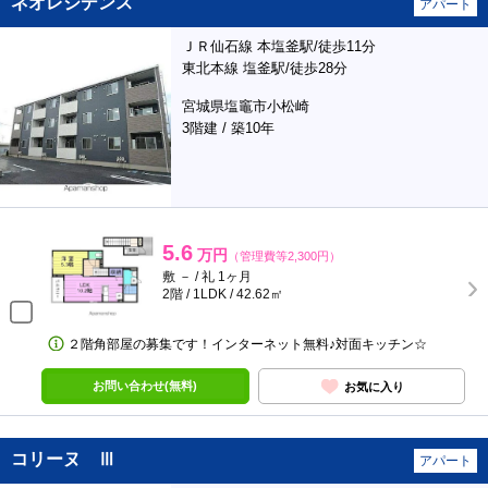
ネオレジデンス
アパート
ＪＲ仙石線 本塩釜駅/徒歩11分
東北本線 塩釜駅/徒歩28分
宮城県塩竈市小松崎
3階建 / 築10年
5.6
万円
（管理費等2,300円）
敷 － / 礼 1ヶ月
2階 / 1LDK / 42.62㎡
２階角部屋の募集です！インターネット無料♪対面キッチン☆
お問い合わせ(無料)
お気に入り
コリーヌ Ⅲ
アパート