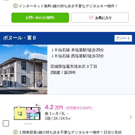
インターネット無料♪鍵の持ち歩き不要なデジタルキー物件！
お問い合わせ(無料)
お気に入り
ボヌール・富Ｂ
アパート
ＪＲ仙石線 本塩釜駅/徒歩29分
ＪＲ仙石線 西塩釜駅/徒歩33分
宮城県塩竈市清水沢３丁目
2階建 / 築28年
4.2
万円
（管理費等2,000円）
敷 1ヶ月 / 礼 －
1階 / 1K / 24.5㎡
１階角部屋♪鍵の持ち歩き不要なデジタルキー物件！日当り良好