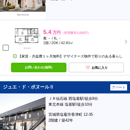
5.4
万円
（管理費等3,000円）
敷 － / 礼 －
1階 / 2DK / 42.83㎡
【家賃・共益費１ヶ月無料】デザイナーズ物件で彩りのある暮らし
お問い合わせ(無料)
お気に入り
ジュエ・ド・ボヌールⅡ
アパート
ＪＲ仙石線 西塩釜駅/徒歩8分
東北本線 塩釜駅/徒歩10分
宮城県塩竈市香津町 12-35
2階建 / 築42年