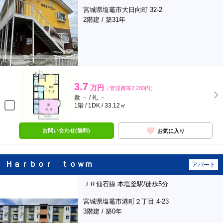
宮城県塩竈市大日向町 32-2
2階建 / 築31年
3.7
万円
（管理費等2,200円）
敷 － / 礼 －
1階 / 1DK / 33.12㎡
お問い合わせ(無料)
お気に入り
Ｈａｒｂｏｒ ｔｏｗｍ
アパート
ＪＲ仙石線 本塩釜駅/徒歩5分
宮城県塩竈市港町２丁目 4-23
3階建 / 築0年