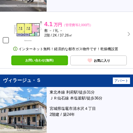
4.1
万円
（管理費等2,000円）
敷 － / 礼 －
2階 / 2K / 37.26㎡
インターネット無料！経済的な都市ガス物件です！乾燥機設置
お問い合わせ(無料)
お気に入り
ヴィラージュ・Ｓ
アパート
東北本線 利府駅/徒歩31分
ＪＲ仙石線 本塩釜駅/徒歩36分
宮城県塩竈市清水沢４丁目
2階建 / 築24年