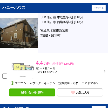
ハニーハウス
アパート
ＪＲ仙石線 本塩釜駅/徒歩10分
ＪＲ仙石線 西塩釜駅/徒歩13分
宮城県塩竈市新富町
2階建 / 築18年
4.4
万円
（管理費等1,800円）
敷 － / 礼 1ヶ月
1階 / 1K / 32.9㎡
エアコン・カウンターキッチン・洗浄便座・追焚・ＴＶドアホン
お問い合わせ(無料)
お気に入り