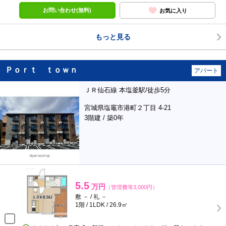
お問い合わせ(無料)
お気に入り
もっと見る
Ｐｏｒｔ ｔｏｗｎ
アパート
ＪＲ仙石線 本塩釜駅/徒歩5分
宮城県塩竈市港町２丁目 4-21
3階建 / 築0年
5.5
万円
（管理費等3,000円）
敷 － / 礼 －
1階 / 1LDK / 26.9㎡