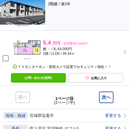
2階建 / 築1年
5.4
万円
（管理費等2,900円）
敷 － / 礼 64,000円
1階 / 1LDK / 36.34㎡
ＴＶモニターホン・防犯カメラ設置でセキュリティ強化！！
お問い合わせ(無料)
お気に入り
前へ
次へ
1ページ目
(2ページ中)
地域・路線
宮城県塩竈市
変更する
条件
即入居可 賃貸物件 ダブル0
変更する