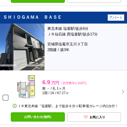
ＳＨＩＯＧＡＭＡ ＢＡＳＥ
アパート
東北本線 塩釜駅/徒歩6分
ＪＲ仙石線 西塩釜駅/徒歩17分
宮城県塩竈市玉川３丁目
2階建 / 築3年
6.9
万円
（管理費等2,300円）
敷 － / 礼 1ヶ月
1階 / 1K / 67.27㎡
ＪＲ東北本線「塩釜駅」まで徒歩６分☆駐車場ガレージ内1台付！
お問い合わせ(無料)
お気に入り