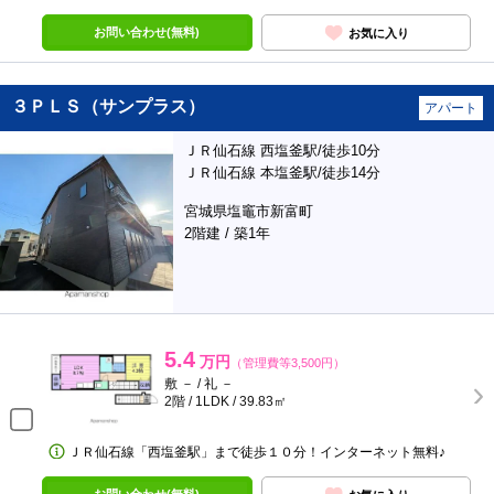
お問い合わせ(無料)
お気に入り
３ＰＬＳ（サンプラス）
アパート
ＪＲ仙石線 西塩釜駅/徒歩10分
ＪＲ仙石線 本塩釜駅/徒歩14分
宮城県塩竈市新富町
2階建 / 築1年
5.4
万円
（管理費等3,500円）
敷 － / 礼 －
2階 / 1LDK / 39.83㎡
ＪＲ仙石線「西塩釜駅」まで徒歩１０分！インターネット無料♪