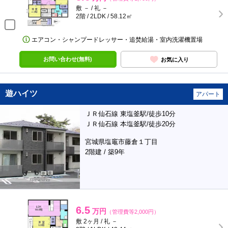
敷 － / 礼 －
2階 / 2LDK / 58.12㎡
エアコン・シャンプードレッサー・追焚給湯・室内洗濯機置場
お問い合わせ(無料)
お気に入り
遊ハイツ
アパート
ＪＲ仙石線 東塩釜駅/徒歩10分
ＪＲ仙石線 本塩釜駅/徒歩20分
宮城県塩竈市藤倉１丁目
2階建 / 築9年
6.5
万円
（管理費等2,000円）
敷 2ヶ月 / 礼 －