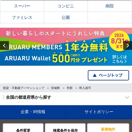
スーパー
コンビニ
病院
ファミレス
公園
Previous
賃貸・不動産アパマンショップ
宮城県
市部
即入居可
全国の都道府県から探す
企業・IR情報
サイトポリシー
プライバシーポリシー
運営会社について
新着物件
条件変更
検索条件を保存