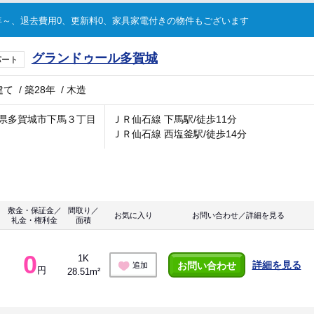
～、退去費用0、更新料0、家具家電付きの物件もございます
グランドゥール多賀城
パート
建て
/
築28年
/
木造
県多賀城市下馬３丁目
ＪＲ仙石線 下馬駅/徒歩11分
ＪＲ仙石線 西塩釜駅/徒歩14分
敷金・保証金／
間取り／
お気に入り
お問い合わせ／詳細を見る
礼金・権利金
面積
0
1K
詳細を見る
お問い合わせ
追加
円
28.51m²