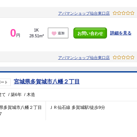
アパマンショップ仙台東口店
0
1K
詳細を見る
お問い合わせ
追加
円
28.51m²
アパマンショップ仙台東口店
宮城県多賀城市八幡２丁目
パート
建て
/
築6年
/
木造
県多賀城市八幡２丁目
ＪＲ仙石線 多賀城駅/徒歩9分
7