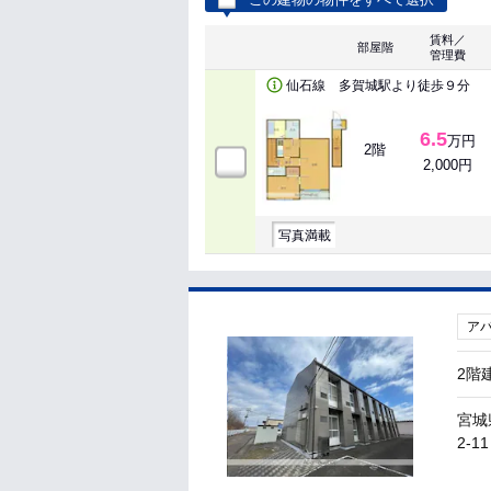
賃料／
部屋階
管理費
仙石線 多賀城駅より徒歩９分
6.5
万円
2階
2,000円
写真満載
ア
2階
宮城
2-11