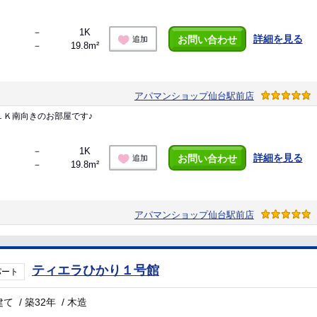
－
1K
詳細を見る
お問い合わせ
追加
－
19.8m²
アパマンショップ仙台駅前店
１Ｋ南向きのお部屋です♪
－
1K
詳細を見る
お問い合わせ
追加
－
19.8m²
アパマンショップ仙台駅前店
ティエラひかり１号館
パート
建て
/
築32年
/
木造