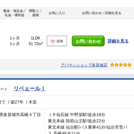
敷金・保証金／
間取り／
お気に入り
お問い合わせ／詳細を見る
礼金・権利金
面積
1ヶ月
1LDK
詳細を見る
お問い合わせ
追加
1ヶ月
51.72m²
アパマンショップ多賀城店
リベェールⅠ
パート
建て
/
築27年
/
木造
県多賀城市高橋４丁目
ＪＲ仙石線 中野栄駅/徒歩18分
東北本線 陸前山王駅/徒歩22分
東北本線 仙台駅/バス乗車41分/仙台市営バ
ス 高橋/徒歩11分