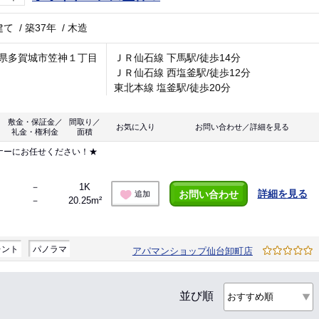
建て
/
築37年
/
木造
県多賀城市笠神１丁目
ＪＲ仙石線 下馬駅/徒歩14分
ＪＲ仙石線 西塩釜駅/徒歩12分
東北本線 塩釜駅/徒歩20分
敷金・保証金／
間取り／
お気に入り
お問い合わせ／詳細を見る
礼金・権利金
面積
ナーにお任せください！★
－
1K
詳細を見る
お問い合わせ
追加
－
20.25m²
レント
パノラマ
アパマンショップ仙台卸町店
並び順