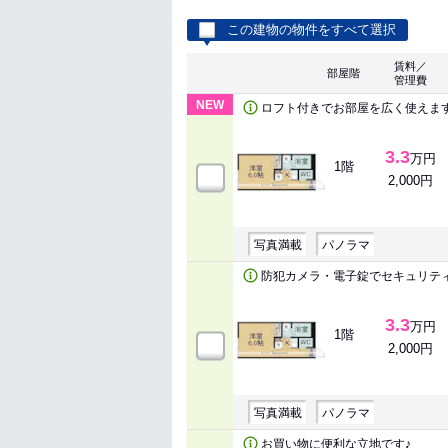
この建物の物件をすべて選択
賃料／
部屋階
管理費
NEW
ロフト付きでお部屋を広く使えま
3.3
万円
1階
2,000円
写真満載
パノラマ
防犯カメラ・電子錠でセキュリテ
3.3
万円
1階
2,000円
写真満載
パノラマ
お買い物に便利な立地です♪