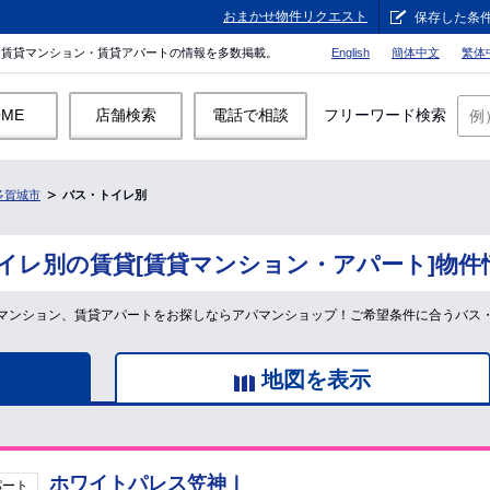
おまかせ物件リクエスト
保存した条
。賃貸マンション・賃貸アパートの情報を多数掲載。
English
簡体中文
繁体
OME
店舗検索
電話で相談
フリーワード検索
多賀城市
バス・トイレ別
イレ別の賃貸[賃貸マンション・アパート]物件
マンション、賃貸アパートをお探しならアパマンショップ！ご希望条件に合うバス
地図を表示
ホワイトパレス笠神Ⅰ
パート