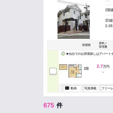
2階
宮城
2-28
賃料／
部屋階
管理費
★仙台でのお部屋探しはアパート
2.7
万円
1階
－
動画
写真満載
フリー
675
件