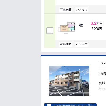
写真満載
パノラマ
3.2
万円
2階
2,000円
写真満載
パノラマ
ア
3階
宮城
26-2
この建物の物件をすべて選択