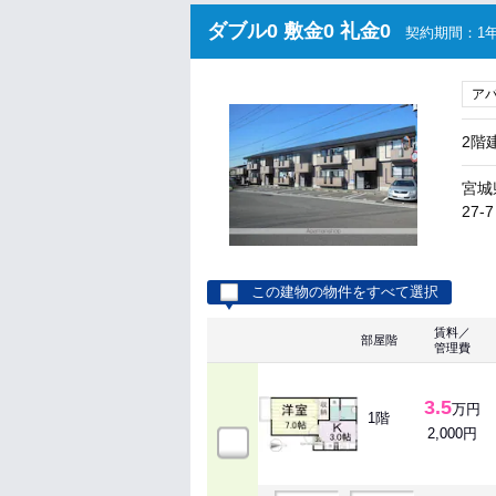
ダブル0 敷金0 礼金0
契約期間：1年
ア
2階
宮城
27-7
この建物の物件をすべて選択
賃料／
部屋階
管理費
3.5
万円
1階
2,000円