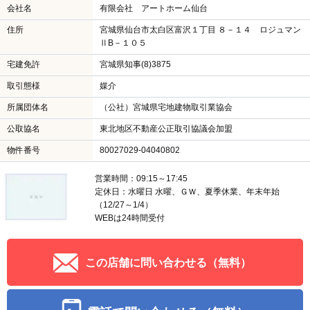
会社名
有限会社 アートホーム仙台
住所
宮城県仙台市太白区富沢１丁目 ８－１４ ロジュマン
ⅡB－１０５
宅建免許
宮城県知事(8)3875
取引態様
媒介
所属団体名
（公社）宮城県宅地建物取引業協会
公取協名
東北地区不動産公正取引協議会加盟
物件番号
80027029-04040802
営業時間：09:15～17:45
定休日：水曜日 水曜、ＧＷ、夏季休業、年末年始
（12/27～1/4）
WEBは24時間受付
この店舗に問い合わせる（無料）