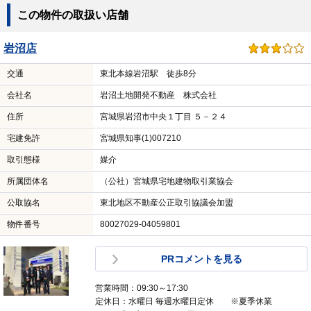
この物件の取扱い店舗
岩沼店
交通
東北本線岩沼駅 徒歩8分
会社名
岩沼土地開発不動産 株式会社
住所
宮城県岩沼市中央１丁目 ５－２４
宅建免許
宮城県知事(1)007210
取引態様
媒介
所属団体名
（公社）宮城県宅地建物取引業協会
公取協名
東北地区不動産公正取引協議会加盟
物件番号
80027029-04059801
PRコメントを見る
営業時間：09:30～17:30
定休日：水曜日 毎週水曜日定休 ※夏季休業