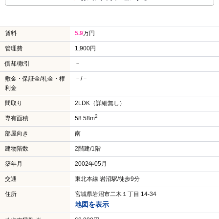
賃料
5.9
万円
管理費
1,900円
償却/敷引
－
敷金・保証金/礼金・権
－/－
利金
間取り
2LDK（詳細無し）
2
専有面積
58.58m
部屋向き
南
建物階数
2階建/1階
築年月
2002年05月
交通
東北本線 岩沼駅/徒歩9分
住所
宮城県岩沼市二木１丁目 14-34
地図を表示