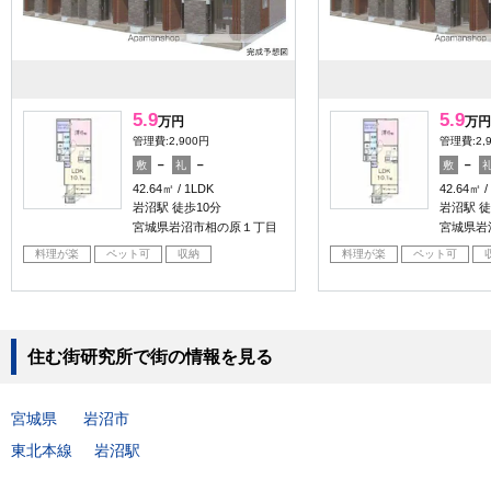
5.9
5.9
万円
万円
管理費:2,900円
管理費:2,
－
－
－
敷
礼
敷
42.64㎡
1LDK
42.64㎡
岩沼駅 徒歩10分
岩沼駅 徒
宮城県岩沼市相の原１丁目
宮城県岩
料理が楽
ペット可
収納
料理が楽
ペット可
住む街研究所で街の情報を見る
宮城県
岩沼市
東北本線
岩沼駅