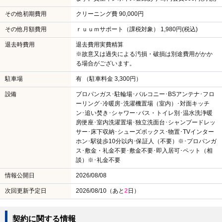
その他初期費用
クリーニング費 90,000円
その他月額費用
ｒｕｕｍサポート（課税対象） 1,980円(税込)
退去時費用
退去費用実費精算
※故意又は過失による汚損・破損は別途費用がかか
る場合がございます。
駐車場
有 （駐車料金 3,300円）
設備
プロパンガス･駐輪場･バルコニー･BSアンテナ･フロ
ーリング･冷暖房･洗濯機置場（室内）･対面キッチ
ン･追い焚き･シャワー･バス・トイレ別･温水洗浄暖
房便座･室内洗濯置場･独立洗面台･シャンプードレッ
サー･床下収納･シューズボックス･物置･TVインター
ホン･駅徒歩10分以内･保証人（不要）※･プロパンガ
ス･敷金・礼金不要･敷金不要･即入居可･ペット（相
談）※･礼金不要
情報公開日
2026/08/08
次回更新予定日
2026/08/10（あと
2
日）
契約に関する情報