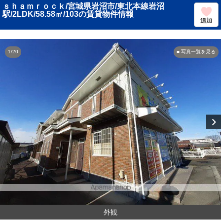
ｓｈａｍｒｏｃｋ/宮城県岩沼市/東北本線岩沼
駅/2LDK/58.58㎡/103の賃貸物件情報
追加
1/20
■ 写真一覧を見る
外観