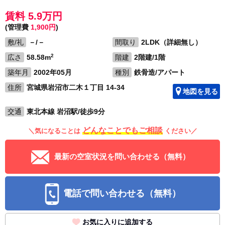
賃料 5.9万円
(管理費
1,900円
)
敷/礼
－/－
間取り
2LDK（詳細無し）
2
広さ
58.58m
階建
2階建/1階
築年月
2002年05月
種別
鉄骨造/アパート
住所
宮城県岩沼市二木１丁目 14-34
地図を見る
交通
東北本線 岩沼駅/徒歩9分
どんなことでもご相談
＼気になることは
ください／
最新の空室状況を問い合わせる（無料）
電話で問い合わせる（無料）
お気に入りに追加する