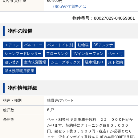
めやす賃料 ※
60,900円
(※) めやす賃料とは
物件番号：80027029-04059801
物件の設備
エアコン
バルコニー
バス・トイレ別
駐輪場
BSアンテナ
シャンプードレッサー
フローリング
TVインターフォン
ペット可
追い焚き
室内洗濯置場
シューズボックス
駐車場あり
床下収納
温水洗浄暖房便座
物件情報詳細
構造・種別
鉄骨造/アパート
総戸数
8 戸
条件等
ペット相談可 更新事務手数料 ２２，０００円がか
かります。契約時にクリーニング費９０，０００
円、鍵セット費３，３００円（税込）が必要となり
ます。貸主インボイス登録あり 町内会費300円(月額)