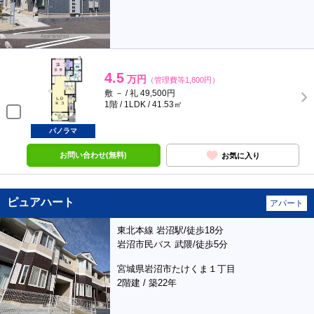
4.5
万円
（管理費等1,800円）
敷 － / 礼 49,500円
1階 / 1LDK / 41.53㎡
パノラマ
お問い合わせ(無料)
お気に入り
ピュアハート
アパート
東北本線 岩沼駅/徒歩18分
岩沼市民バス 武隈/徒歩5分
宮城県岩沼市たけくま１丁目
2階建 / 築22年