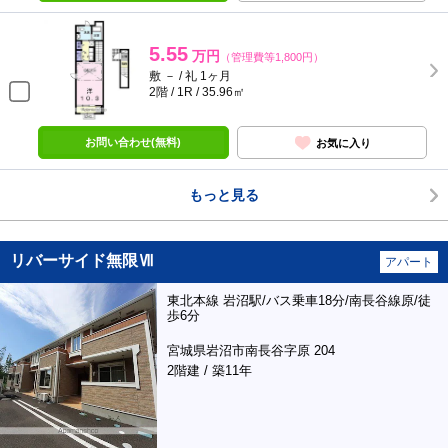
5.55
万円
（管理費等1,800円）
敷 － / 礼 1ヶ月
2階 / 1R / 35.96㎡
お問い合わせ(無料)
お気に入り
もっと見る
リバーサイド無限Ⅶ
アパート
東北本線 岩沼駅/バス乗車18分/南長谷線原/徒
歩6分
宮城県岩沼市南長谷字原 204
2階建 / 築11年