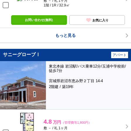
敷 － / 礼 1ヶ月
1階 / 1R / 32.9㎡
お問い合わせ(無料)
お気に入り
もっと見る
サニーグローブⅠ
アパート
東北本線 岩沼駅/バス乗車12分/玉浦中学校前/
徒歩7分
宮城県岩沼市恵み野２丁目 14-4
2階建 / 築19年
4.8
万円
（管理費等1,800円）
敷 － / 礼 1ヶ月