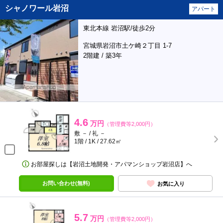
シャノワール岩沼
アパート
東北本線 岩沼駅/徒歩2分
宮城県岩沼市土ケ崎２丁目 1-7
2階建 / 築3年
4.6
万円
（管理費等2,000円）
敷 － / 礼 －
1階 / 1K / 27.62㎡
お部屋探しは【岩沼土地開発・アパマンショップ岩沼店】へ
お問い合わせ(無料)
お気に入り
5.7
万円
（管理費等2,000円）