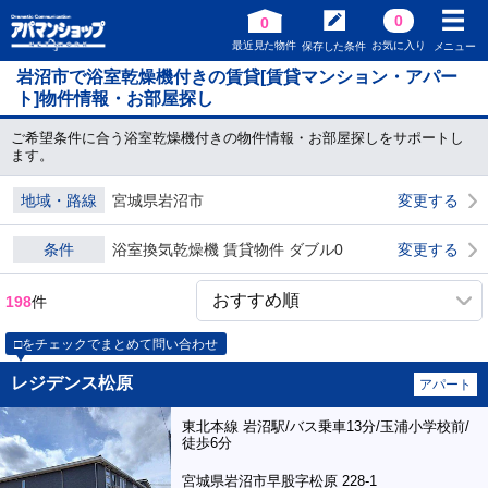
0
0
最近見た物件
お気に入り
保存した条件
メニュー
岩沼市で浴室乾燥機付きの賃貸[賃貸マンション・アパー
ト]物件情報・お部屋探し
ご希望条件に合う浴室乾燥機付きの物件情報・お部屋探しをサポートし
ます。
地域・路線
宮城県岩沼市
変更する
条件
浴室換気乾燥機 賃貸物件 ダブル0
変更する
198
件
□をチェックでまとめて問い合わせ
レジデンス松原
アパート
東北本線 岩沼駅/バス乗車13分/玉浦小学校前/
徒歩6分
宮城県岩沼市早股字松原 228-1