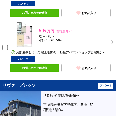
パノラマ
お問い合わせ(無料)
お気に入り
5.5
万円
（管理費等－）
敷 － / 礼 －
2階 / 1LDK / 50㎡
お部屋探しは【岩沼土地開発不動産アパマンショップ岩沼店】へ♪
パノラマ
お問い合わせ(無料)
お気に入り
リヴァープレッソ
アパート
常磐線 館腰駅/徒歩49分
宮城県岩沼市下野郷字北谷地 152
2階建 / 築6年