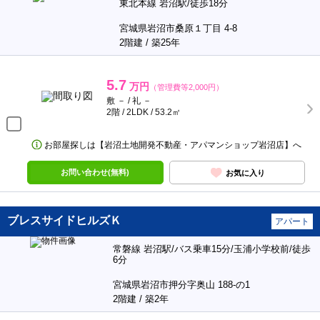
5.6
万円
（管理費等2,900円）
敷 － / 礼 －
2階 / 2LDK / 55㎡
お問い合わせ(無料)
お気に入り
ガーデンタウンＢ
アパート
東北本線 岩沼駅/徒歩18分
宮城県岩沼市桑原１丁目 4-8
2階建 / 築25年
5.7
万円
（管理費等2,000円）
敷 － / 礼 －