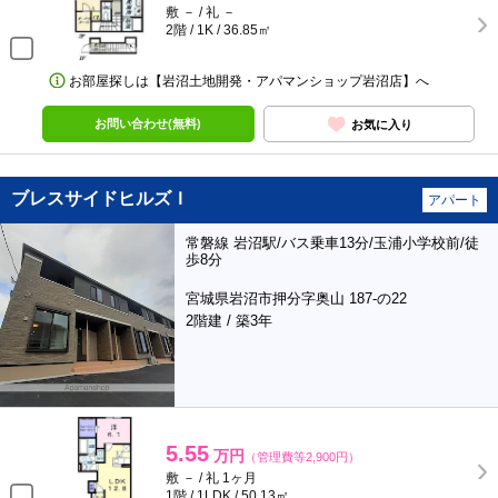
敷 － / 礼 －
2階 / 1K / 36.85㎡
お部屋探しは【岩沼土地開発・アパマンショップ岩沼店】へ
お問い合わせ(無料)
お気に入り
ブレスサイドヒルズＩ
アパート
常磐線 岩沼駅/バス乗車13分/玉浦小学校前/徒
歩8分
宮城県岩沼市押分字奥山 187-の22
2階建 / 築3年
5.55
万円
（管理費等2,900円）
敷 － / 礼 1ヶ月
1階 / 1LDK / 50.13㎡