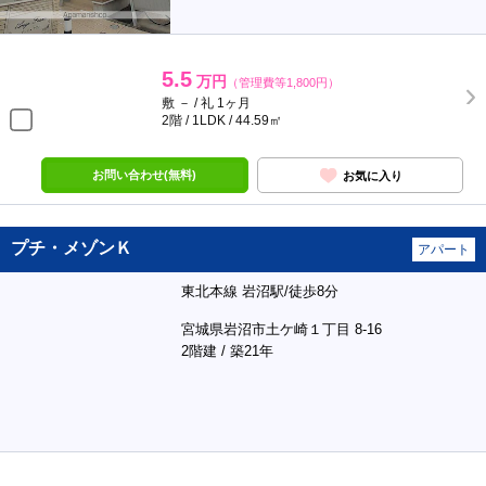
5.5
万円
（管理費等1,800円）
敷 － / 礼 1ヶ月
2階 / 1LDK / 44.59㎡
お問い合わせ(無料)
お気に入り
プチ・メゾンＫ
アパート
東北本線 岩沼駅/徒歩8分
宮城県岩沼市土ケ崎１丁目 8-16
2階建 / 築21年