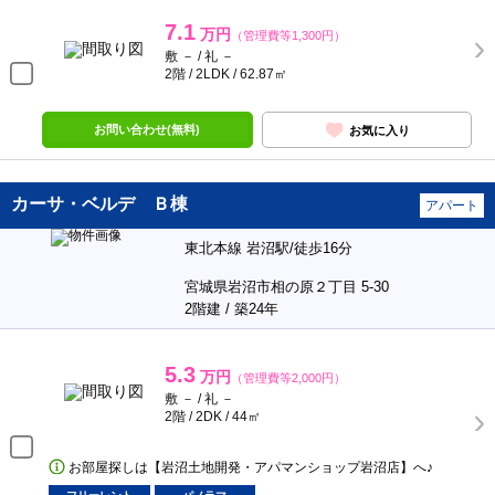
7.1
万円
（管理費等1,300円）
敷 － / 礼 －
2階 / 2LDK / 62.87㎡
お問い合わせ(無料)
お気に入り
カーサ・ベルデ Ｂ棟
アパート
東北本線 岩沼駅/徒歩16分
宮城県岩沼市相の原２丁目 5-30
2階建 / 築24年