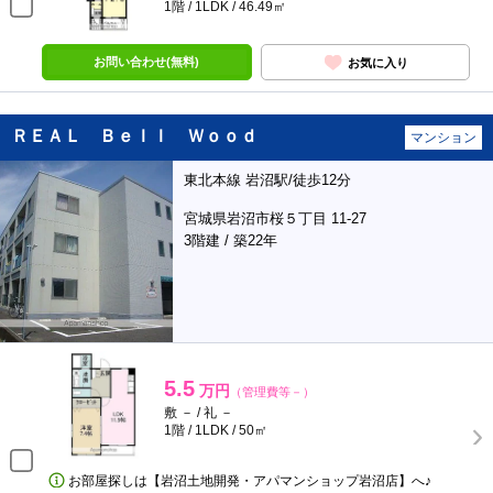
1階 / 1LDK / 46.49㎡
お問い合わせ(無料)
お気に入り
ＲＥＡＬ Ｂｅｌｌ Ｗｏｏｄ
マンション
東北本線 岩沼駅/徒歩12分
宮城県岩沼市桜５丁目 11-27
3階建 / 築22年
5.5
万円
（管理費等－）
敷 － / 礼 －
1階 / 1LDK / 50㎡
お部屋探しは【岩沼土地開発・アパマンショップ岩沼店】へ♪