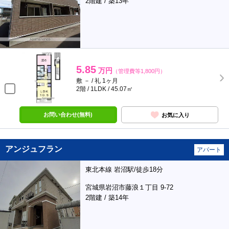
2階建 / 築13年
5.85
万円
（管理費等1,800円）
敷 － / 礼 1ヶ月
2階 / 1LDK / 45.07㎡
お問い合わせ(無料)
お気に入り
アンジュフラン
アパート
東北本線 岩沼駅/徒歩18分
宮城県岩沼市藤浪１丁目 9-72
2階建 / 築14年