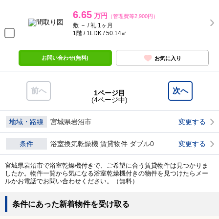
2階 / 2LDK / 53.2㎡
お部屋探しは【岩沼土地開発不動産・アパマンショップ岩沼店】へ
お問い合わせ(無料)
お気に入り
ブレスサイドヒルズＫ
アパート
常磐線 岩沼駅/バス乗車15分/玉浦小学校前/徒
歩6分
宮城県岩沼市押分字奥山 188-の1
2階建 / 築2年
6.65
万円
（管理費等2,900円）
敷 － / 礼 1ヶ月
1階 / 1LDK / 50.14㎡