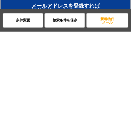
スマートフォン
PC
プライバシーポリシー
に
新着物件
条件変更
検索条件を保存
メール
同意してメールで受け取る
検索条件で店舗に物件探しを依頼
（無料）
配信停止はこちら
アパマンショップの店舗に相談する
入力した検索条件で
新しい物件が掲載されたとき
賃貸のプロがお部屋探し！
メールアドレスを登録すれば
おまかせ物件リクエスト
新着物件をお知らせします。
住みたい街の店舗を探す