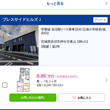
もっと見る
ブレスサイドヒルズＪ
アパート
常磐線 岩沼駅/バス乗車15分/玉浦小学校前/徒
歩6分
宮城県岩沼市押分字奥山 188-の1
2階建 / 築2年
6.85
万円
（管理費等2,900円）
敷 － / 礼 1ヶ月
1階 / 1LDK / 50.14㎡
お問い合わせ(無料)
お気に入り