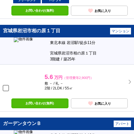
5.3
万円
（管理費等2,000円）
敷 － / 礼 －
2階 / 2DK / 44㎡
お部屋探しは【岩沼土地開発・アパマンショップ岩沼店】へ♪
フリーレント
パノラマ
お問い合わせ(無料)
お気に入り
宮城県岩沼市相の原１丁目
マンション
東北本線 岩沼駅/徒歩11分
宮城県岩沼市相の原１丁目
3階建 / 築25年