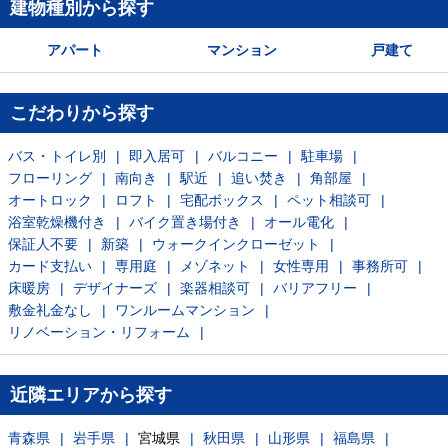
建物種別から探す
アパート
マンション
戸建て
こだわりから探す
バス・トイレ別
即入居可
バルコニー
駐車場
フローリング
南向き
駅近
追い焚き
角部屋
オートロック
ロフト
宅配ボックス
ペット相談可
浴室乾燥機付き
バイク置き場付き
オール電化
保証人不要
新築
ウォークインクローゼット
カード支払い
専用庭
メゾネット
女性専用
事務所可
床暖房
デザイナーズ
楽器相談可
バリアフリー
敷金礼金なし
ワンルームマンション
リノベーション・リフォーム
近隣エリアから探す
青森県
岩手県
宮城県
秋田県
山形県
福島県