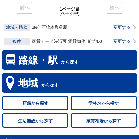
前へ
次へ
1ページ目
(ページ中)
地域・路線
JR仙石線本塩釜駅
変更する
条件
家賃カード決済可 賃貸物件 ダブル0
変更する
路線・駅
から探す
地域
から探す
店舗
から探す
学校名
から探す
生活施設
から探す
家賃相場
から探す