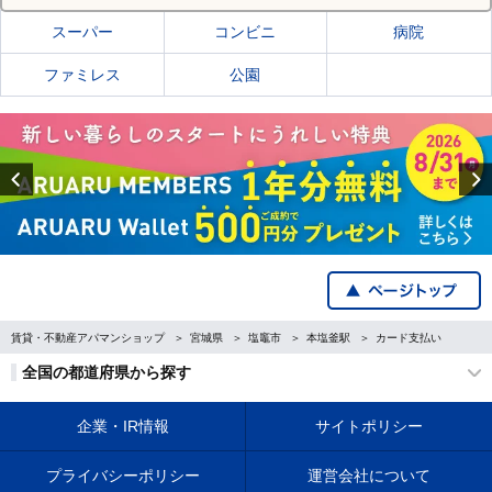
スーパー
コンビニ
病院
ファミレス
公園
Previous
賃貸・不動産アパマンショップ
宮城県
塩竈市
本塩釜駅
カード支払い
全国の都道府県から探す
企業・IR情報
サイトポリシー
プライバシーポリシー
運営会社について