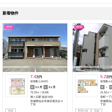
新着物件
NEW
NEW
7.4
5.2
万円
万円
管理費:2,000円
管理費:4,
1ヶ月
1ヶ月
－
敷
礼
敷
72.15㎡
2LDK
21.52㎡
旭ヶ丘駅 徒歩14分
長町一丁
宮城県仙台市泉区南光台４
宮城県仙
丁目
丁目
収納
料理が楽
収納