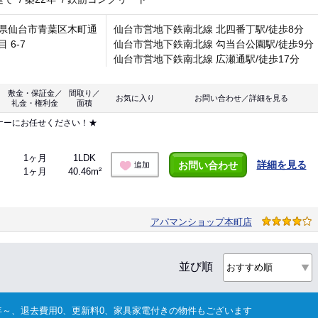
県仙台市青葉区木町通
仙台市営地下鉄南北線 北四番丁駅/徒歩8分
 6-7
仙台市営地下鉄南北線 勾当台公園駅/徒歩9分
仙台市営地下鉄南北線 広瀬通駅/徒歩17分
敷金・保証金／
間取り／
お気に入り
お問い合わせ／詳細を見る
礼金・権利金
面積
ナーにお任せください！★
1ヶ月
1LDK
詳細を見る
お問い合わせ
追加
1ヶ月
40.46m²
アパマンショップ本町店
並び順
～、退去費用0、更新料0、家具家電付きの物件もございます