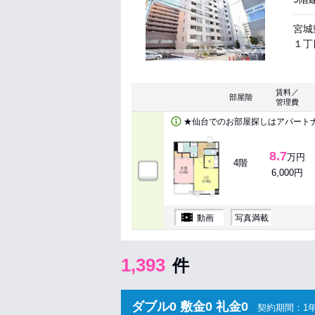
宮城
１丁目
賃料／
部屋階
管理費
★仙台でのお部屋探しはアパート
8.7
万円
4階
6,000円
動画
写真満載
1,393
件
ダブル0 敷金0 礼金0
契約期間：1年