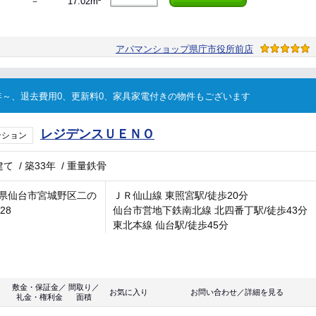
－
17.02m²
アパマンショップ県庁市役所前店
～、退去費用0、更新料0、家具家電付きの物件もございます
レジデンスＵＥＮＯ
ンション
建て
/
築33年
/
重量鉄骨
県仙台市宮城野区二の
ＪＲ仙山線 東照宮駅/徒歩20分
-28
仙台市営地下鉄南北線 北四番丁駅/徒歩43分
東北本線 仙台駅/徒歩45分
敷金・保証金／
間取り／
お気に入り
お問い合わせ／詳細を見る
礼金・権利金
面積