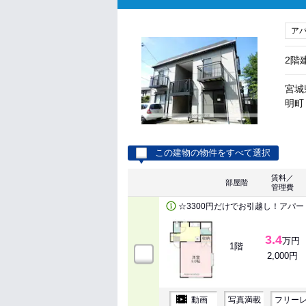
ア
2階
宮城
明町 
この建物の物件をすべて選択
賃料／
部屋階
管理費
☆3300円だけでお引越し！アパ
3.4
万円
1階
2,000円
動画
写真満載
フリー