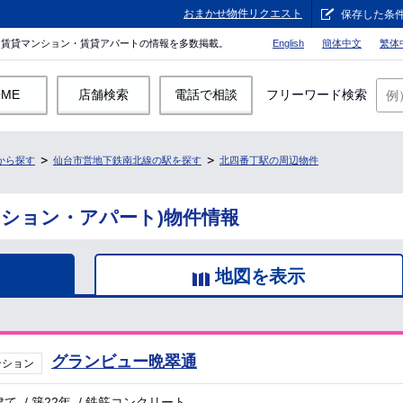
おまかせ物件リクエスト
保存した条
。賃貸マンション・賃貸アパートの情報を多数掲載。
English
簡体中文
繁体
OME
店舗検索
電話で相談
フリーワード検索
から探す
仙台市営地下鉄南北線の駅を探す
北四番丁駅の周辺物件
ンション・アパート)物件情報
地図を表示
グランビュー晩翠通
ンション
建て
/
築22年
/
鉄筋コンクリート