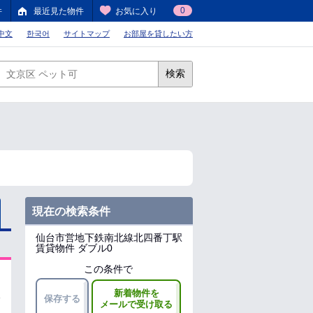
0
件
最近見た物件
お気に入り
中文
한국어
サイトマップ
お部屋を貸したい方
検索
現在の検索条件
仙台市営地下鉄南北線北四番丁駅
賃貸物件 ダブル0
この条件で
新着物件を
保存する
メールで受け取る