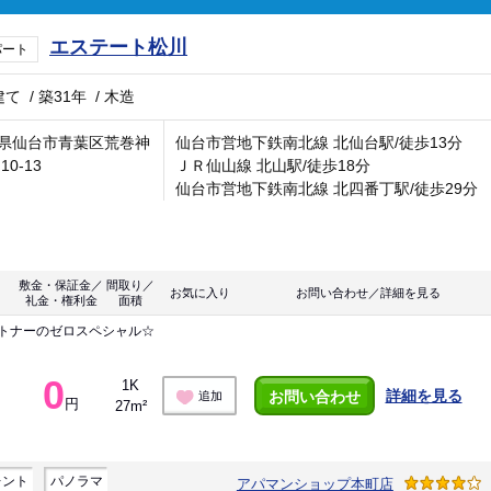
エステート松川
パート
建て
/
築31年
/
木造
県仙台市青葉区荒巻神
仙台市営地下鉄南北線 北仙台駅/徒歩13分
10-13
ＪＲ仙山線 北山駅/徒歩18分
仙台市営地下鉄南北線 北四番丁駅/徒歩29分
敷金・保証金／
間取り／
お気に入り
お問い合わせ／詳細を見る
礼金・権利金
面積
ートナーのゼロスペシャル☆
0
1K
詳細を見る
お問い合わせ
追加
円
27m²
レント
パノラマ
アパマンショップ本町店