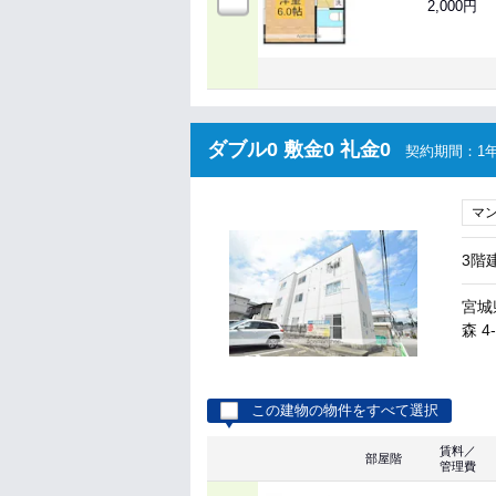
2,000円
ダブル0 敷金0 礼金0
契約期間：1年
マ
3階
宮城
森 4
この建物の物件をすべて選択
賃料／
部屋階
管理費