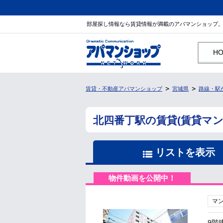
部屋探し情報なら賃貸情報が満載のアパマンショップ
H
賃貸・不動産アパマンショップ
宮城県
路線・駅
北四番丁駅の賃貸(賃貸マ
リストを表示
物件動画を公開中！
マ
9階