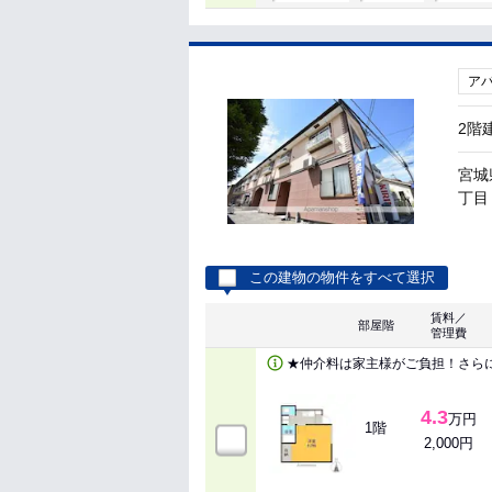
ア
2階
宮城
丁目 
この建物の物件をすべて選択
賃料／
部屋階
管理費
★仲介料は家主様がご負担！さら
4.3
万円
1階
2,000円