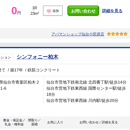
0
1R
詳細を見る
お問い合わせ
追加
円
23m²
アパマンショップ仙台小田原店
シンフォニー柏木
ンション
建て
/
築17年
/
鉄筋コンクリート
県仙台市青葉区柏木２
仙台市営地下鉄南北線 北四番丁駅/徒歩14分
1-6
仙台市営地下鉄東西線 国際センター駅/徒歩
18分
仙台市営地下鉄東西線 川内駅/徒歩20分
敷金・保証金／
間取り／
お気に入り
お問い合わせ／詳細を見る
礼金・権利金
面積