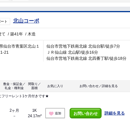
北山コーポ
パート
建て
/
築41年
/
木造
県仙台市青葉区北山１
仙台市営地下鉄南北線 北仙台駅/徒歩7分
1-21
ＪＲ仙山線 北山駅/徒歩16分
仙台市営地下鉄南北線 北四番丁駅/徒歩18分
敷金・保証金／
間取り／
お気に入り
お問い合わせ／詳細を見る
礼金・権利金
面積
にフリーレント1ケ月付きです★
2ヶ月
1K
詳細を見る
お問い合わせ
追加
－
24.17m²