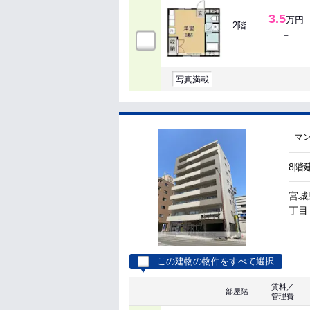
3.5
万円
2階
－
写真満載
マ
8階
宮城
丁目 
この建物の物件をすべて選択
賃料／
部屋階
管理費