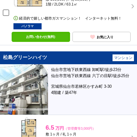
1階 / 2LDK / 63.1㎡
経済的で嬉しい都市ガスマンション！ インターネット無料！
パノラマ
お問い合わせ(無料)
お気に入り
松島グリーンハイツ
マンション
仙台市営地下鉄東西線 卸町駅/徒歩23分
仙台市営地下鉄東西線 六丁の目駅/徒歩25分
宮城県仙台市若林区かすみ町 3-30
4階建 / 築47年
6.5
万円
（管理費等3,000円）
敷 1ヶ月 / 礼 1ヶ月