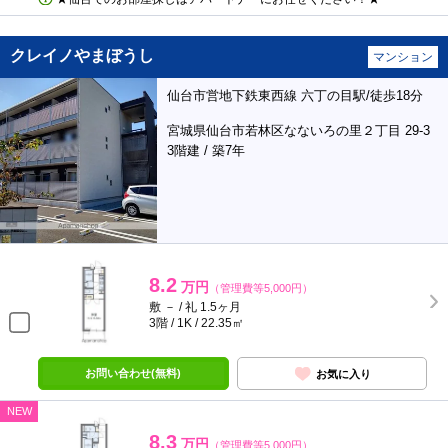
クレイノやまぼうし
マンション
仙台市営地下鉄東西線 六丁の目駅/徒歩18分
宮城県仙台市若林区なないろの里２丁目 29-3
3階建 / 築7年
8.2
万円
（管理費等5,000円）
敷 － / 礼 1.5ヶ月
3階 / 1K / 22.35㎡
お問い合わせ(無料)
お気に入り
NEW
8.3
万円
（管理費等5,000円）