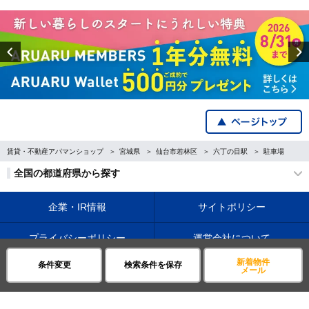
Previous
賃貸・不動産アパマンショップ
宮城県
仙台市若林区
六丁の目駅
駐車場
全国の都道府県から探す
企業・IR情報
サイトポリシー
プライバシーポリシー
運営会社について
新着物件
条件変更
検索条件を保存
©APAMAN Co.,Ltd.
メール