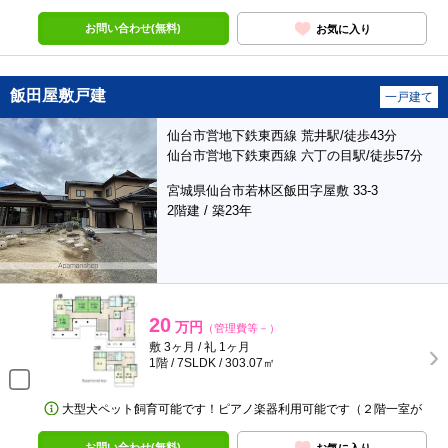
お問い合わせ(無料)
お気に入り
飯田屋敷戸建
一戸建て
仙台市営地下鉄東西線 荒井駅/徒歩43分
仙台市営地下鉄東西線 六丁の目駅/徒歩57分
宮城県仙台市若林区飯田字屋敷 33-3
2階建 / 築23年
20
万円
（管理費等－）
敷 3ヶ月 / 礼 1ヶ月
1階 / 7SLDK / 303.07㎡
大型犬ペット飼育可能です！ピアノ楽器利用可能です（２階一室が
お問い合わせ(無料)
お気に入り