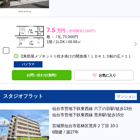
7.5
万円
（管理費等3,000円）
敷 － / 礼 75,000円
1階 / 1LDK / 49.68㎡
【角部屋メゾネット☆吹き抜けの開放感！ＬＤＫ１３帖の広々１Ｌ
パノラマ
お問い合わせ(無料)
お気に入り
スタジオフラット
マンション
仙台市営地下鉄東西線 六丁の目駅/徒歩13分
仙台市営地下鉄東西線 荒井駅/徒歩15分
宮城県仙台市若林区荒井２丁目 10-1
6階建 / 築27年