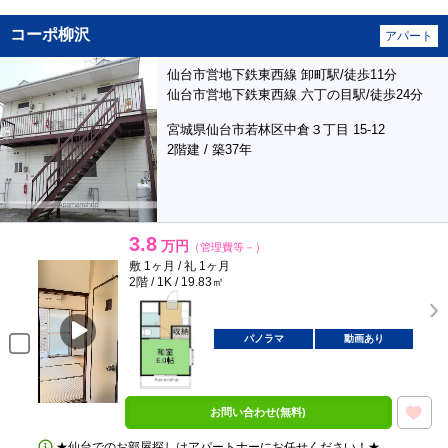
コーポ柳沢
アパート
仙台市営地下鉄東西線 卸町駅/徒歩11分
仙台市営地下鉄東西線 六丁の目駅/徒歩24分
宮城県仙台市若林区中倉３丁目 15-12
2階建 / 築37年
3.8
万円
（管理費等－）
敷 1ヶ月 / 礼 1ヶ月
2階 / 1K / 19.83㎡
パノラマ
動画あり
お問い合わせ(無料)
★仙台でのお部屋探しはアパートナーにお任せください！★