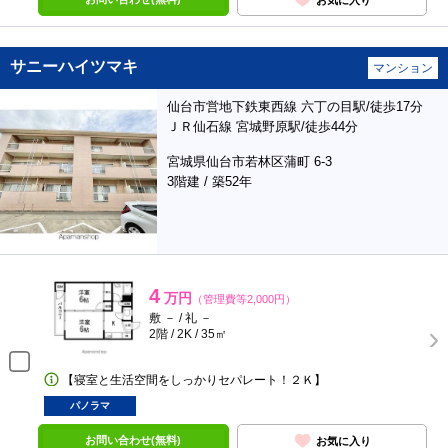
サニーハイツマキ
マンション
仙台市営地下鉄東西線 六丁の目駅/徒歩17分
ＪＲ仙石線 宮城野原駅/徒歩44分
宮城県仙台市若林区蒲町 6-3
3階建 / 築52年
4
万円
（管理費等2,000円）
敷 － / 礼 －
2階 / 2K / 35㎡
【寝室と生活空間をしっかりセパレート！２Ｋ】
パノラマ
お問い合わせ(無料)
お気に入り