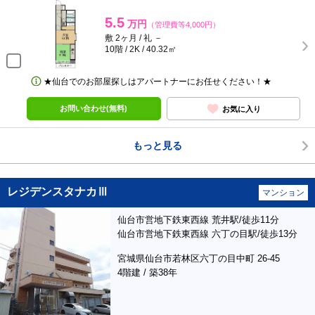
5.5
万円
（管理費等4,000円）
敷 2ヶ月 / 礼 －
10階 / 2K / 40.32㎡
★仙台でのお部屋探しはアパートナーにお任せください！★
お問い合わせ(無料)
お気に入り
もっと見る
レジデンスタナカⅢ
マンション
仙台市営地下鉄東西線 荒井駅/徒歩11分
仙台市営地下鉄東西線 六丁の目駅/徒歩13分
宮城県仙台市若林区六丁の目中町 26-45
4階建 / 築38年