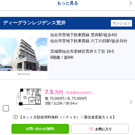
もっと見る
ディーグランレジデンス荒井
マンション
仙台市営地下鉄東西線 荒井駅/徒歩4分
仙台市営地下鉄東西線 六丁の目駅/徒歩16分
宮城県仙台市若林区荒井５丁目 19-5
6階建 / 築9年
7.5
万円
（管理費等5,500円）
敷 75,000円 / 礼 75,000円
3階 / 1LDK / 36.64㎡
【ネット月額使用料無料（ＩＰｖ６）！通信速度最大１Ｇ】
お問い合わせ(無料)
お気に入り