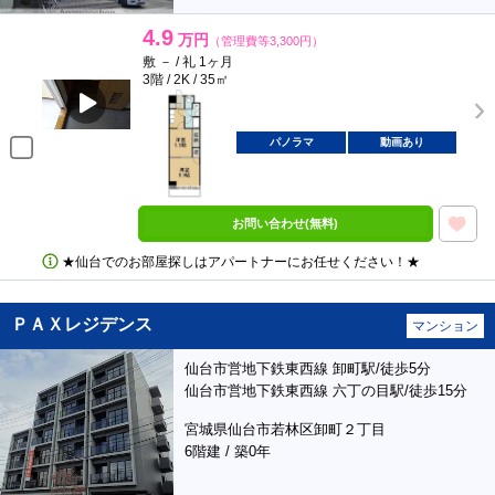
4.9
万円
（管理費等3,300円）
敷 － / 礼 1ヶ月
3階 / 2K / 35㎡
パノラマ
動画あり
お問い合わせ(無料)
★仙台でのお部屋探しはアパートナーにお任せください！★
ＰＡＸレジデンス
マンション
仙台市営地下鉄東西線 卸町駅/徒歩5分
仙台市営地下鉄東西線 六丁の目駅/徒歩15分
宮城県仙台市若林区卸町２丁目
6階建 / 築0年