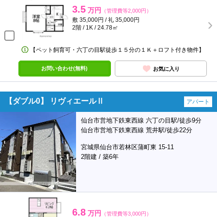
3.5
万円
（管理費等2,000円）
敷 35,000円 / 礼 35,000円
2階 / 1K / 24.78㎡
【ペット飼育可・六丁の目駅徒歩１５分の１Ｋ＋ロフト付き物件】
お問い合わせ(無料)
お気に入り
【ダブル0】 リヴィエールⅡ
アパート
仙台市営地下鉄東西線 六丁の目駅/徒歩9分
仙台市営地下鉄東西線 荒井駅/徒歩22分
宮城県仙台市若林区蒲町東 15-11
2階建 / 築6年
6.8
万円
（管理費等3,000円）