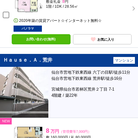
敷金礼金 :
0
円
1階 / 1DK / 28.56㎡
2020年築の賃貸アパート☆インターネット無料☆
パノラマ
お問い合わせ(無料)
お気に入り
Ｈａｕｓｅ．Ａ．荒井
マンション
仙台市営地下鉄東西線 六丁の目駅/徒歩11分
仙台市営地下鉄東西線 荒井駅/徒歩16分
宮城県仙台市若林区荒井２丁目 7-1
4階建 / 築22年
NEW
8
万円
（管理費等7,000円）
敷 160,000円 / 礼 80,000円