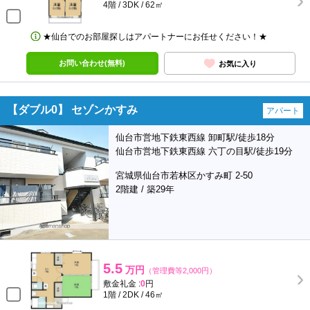
4階 / 3DK / 62㎡
★仙台でのお部屋探しはアパートナーにお任せください！★
お問い合わせ(無料)
お気に入り
【ダブル0】 セゾンかすみ
アパート
仙台市営地下鉄東西線 卸町駅/徒歩18分
仙台市営地下鉄東西線 六丁の目駅/徒歩19分
宮城県仙台市若林区かすみ町 2-50
2階建 / 築29年
5.5
万円
（管理費等2,000円）
敷金礼金 :
0
円
1階 / 2DK / 46㎡