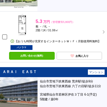
5.3
万円
（管理費等5,800円）
敷 － / 礼 －
2階 / 1K / 31.08㎡
【おうち時間が充実するインターネットＷｉＦｉ月額使用料無料】
パノラマ
お問い合わせ(無料)
お気に入り
ＡＲＡＩ ＥＡＳＴ
マンション
仙台市営地下鉄東西線 荒井駅/徒歩9分
仙台市営地下鉄東西線 六丁の目駅/徒歩11分
宮城県仙台市若林区伊在３丁目 6-1(予定)
5階建 / 築0年