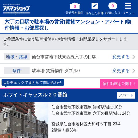
0
0
最近見た物件
お気に入り
保存した条件
メニュー
六丁の目駅で駐車場の賃貸[賃貸マンション・アパート]物
件情報・お部屋探し
ご希望条件に合う駐車場付きの物件情報・お部屋探しをサポートしま
す。
地域・路線
仙台市営地下鉄東西線六丁の目駅
変更する
条件
駐車場 賃貸物件 ダブル0
変更する
□をチェックでまとめて問い合わせ
物件動画を公開中！
ホワイトキャッスル２０番館
アパート
仙台市営地下鉄東西線 卸町駅/徒歩10分
仙台市営地下鉄東西線 六丁の目駅/徒歩14分
宮城県仙台市若林区大和町５丁目 23-4
2階建 / 築38年