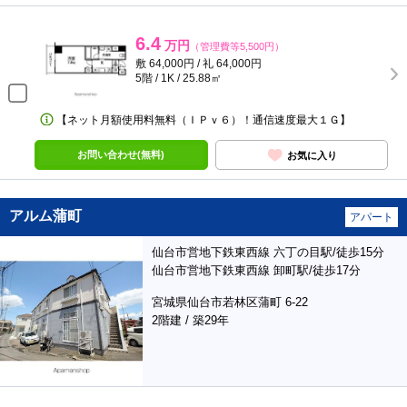
6.4
万円
（管理費等5,500円）
敷 64,000円 / 礼 64,000円
5階 / 1K / 25.88㎡
【ネット月額使用料無料（ＩＰｖ６）！通信速度最大１Ｇ】
お問い合わせ(無料)
お気に入り
アルム蒲町
アパート
仙台市営地下鉄東西線 六丁の目駅/徒歩15分
仙台市営地下鉄東西線 卸町駅/徒歩17分
宮城県仙台市若林区蒲町 6-22
2階建 / 築29年