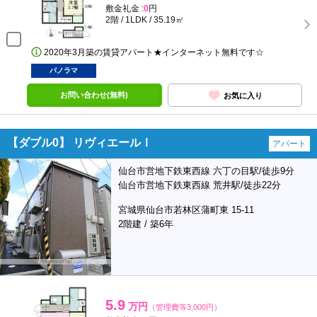
敷金礼金 :
0
円
2階 / 1LDK / 35.19㎡
2020年3月築の賃貸アパート★インターネット無料です☆
パノラマ
お問い合わせ(無料)
お気に入り
【ダブル0】 リヴィエールⅠ
アパート
仙台市営地下鉄東西線 六丁の目駅/徒歩9分
仙台市営地下鉄東西線 荒井駅/徒歩22分
宮城県仙台市若林区蒲町東 15-11
2階建 / 築6年
5.9
万円
（管理費等3,000円）