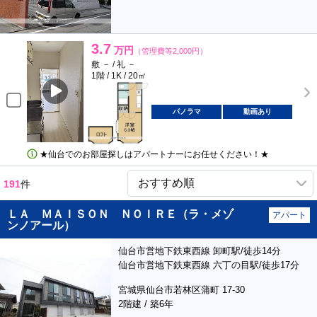
3.7
万円
（管理費等2,000円）
敷 － / 礼 －
1階 / 1K / 20㎡
パノラマ
動画あり
★仙台でのお部屋探しはアパートナーにお任せください！★
191
件
ＬＡ ＭＡＩＳＯＮ ＮＯＩＲＥ（ラ・メゾ
アパート
ンノアール）
仙台市営地下鉄東西線 卸町駅/徒歩14分
仙台市営地下鉄東西線 六丁の目駅/徒歩17分
宮城県仙台市若林区蒲町 17-30
2階建 / 築6年