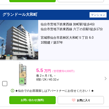
グランドール大和町
マンション
仙台市営地下鉄東西線 卸町駅/徒歩4分
仙台市営地下鉄東西線 六丁の目駅/徒歩17分
宮城県仙台市若林区大和町５丁目 6-3
10階建 / 築37年
5.5
万円
（管理費等4,000円）
敷 2ヶ月 / 礼 －
8階 / 2K / 40.32㎡
★仙台でのお部屋探しはアパートナーにお任せください！★
お問い合わせ(無料)
お気に入り