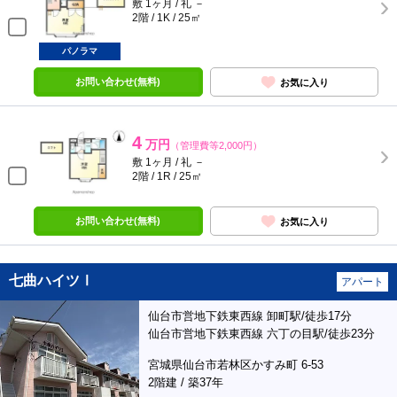
敷 1ヶ月 / 礼 －
2階 / 1K / 25㎡
パノラマ
お問い合わせ(無料)
お気に入り
4
万円
（管理費等2,000円）
敷 1ヶ月 / 礼 －
2階 / 1R / 25㎡
お問い合わせ(無料)
お気に入り
七曲ハイツⅠ
アパート
仙台市営地下鉄東西線 卸町駅/徒歩17分
仙台市営地下鉄東西線 六丁の目駅/徒歩23分
宮城県仙台市若林区かすみ町 6-53
2階建 / 築37年