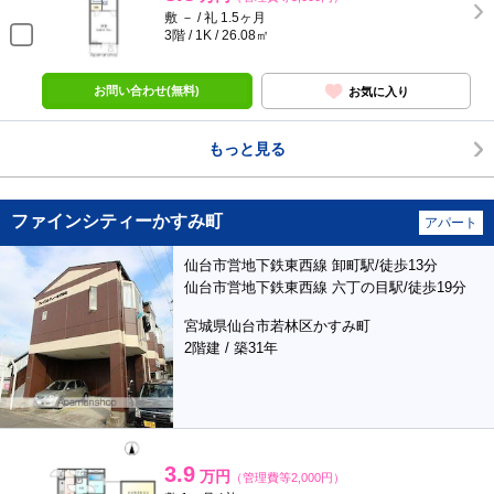
敷 － / 礼 1.5ヶ月
3階 / 1K / 26.08㎡
お問い合わせ(無料)
お気に入り
もっと見る
ファインシティーかすみ町
アパート
仙台市営地下鉄東西線 卸町駅/徒歩13分
仙台市営地下鉄東西線 六丁の目駅/徒歩19分
宮城県仙台市若林区かすみ町
2階建 / 築31年
3.9
万円
（管理費等2,000円）