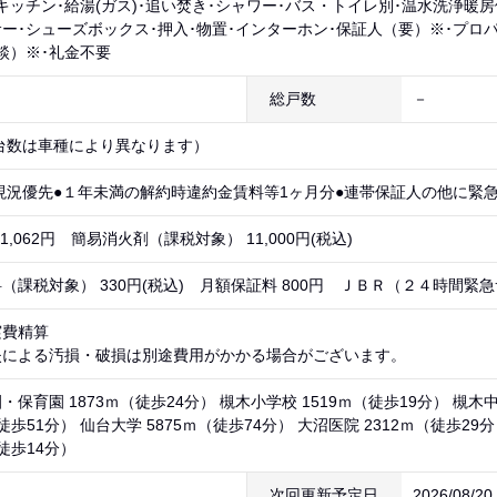
キッチン･給湯(ガス)･追い焚き･シャワー･バス・トイレ別･温水洗浄暖
ー･シューズボックス･押入･物置･インターホン･保証人（要）※･プロパン
談）※･礼金不要
総戸数
－
台数は車種により異なります）
現況優先●１年未満の解約時違約金賃料等1ヶ月分●連帯保証人の他に緊
1,062円 簡易消火剤（課税対象） 11,000円(税込)
（課税対象） 330円(税込) 月額保証料 800円 ＪＢＲ（２４時間緊急
実費精算
失による汚損・破損は別途費用がかかる場合がございます。
保育園 1873ｍ（徒歩24分） 槻木小学校 1519ｍ（徒歩19分） 槻木中
（徒歩51分） 仙台大学 5875ｍ（徒歩74分） 大沼医院 2312ｍ（徒歩29分
（徒歩14分）
次回更新予定日
2026/08/2