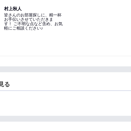
村上秋人
皆さんのお部屋探しに、精一杯
お手伝いさせていただきま
す！ ご不明な点など含め、お気
軽にご相談ください♪
見る