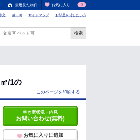
0
件
最近見た物件
お気に入り
中文
한국어
サイトマップ
お部屋を貸したい方
検索
㎡/1の
このページを印刷する
空き室状況・内見
お問い合わせ(無料)
お気に入りに追加