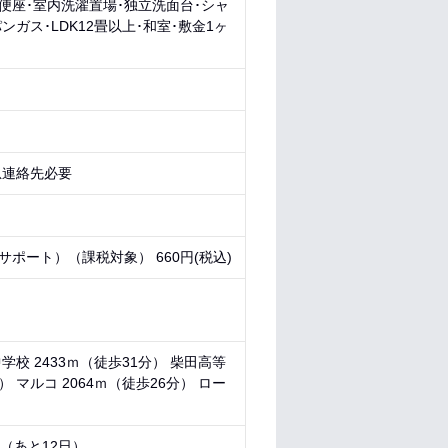
房便座･室内洗濯置場･独立洗面台･シャ
ガス･LDK12畳以上･和室･敷金1ヶ
急連絡先必要
サポート）（課税対象） 660円(税込)
学校 2433ｍ（徒歩31分） 柴田高等
） マルコ 2064ｍ（徒歩26分） ロー
0 （あと
12日
）