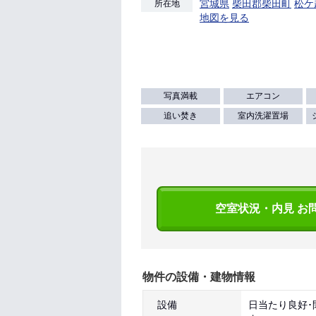
宮城県
柴田郡柴田町
松ケ
所在地
地図を見る
写真満載
エアコン
追い焚き
室内洗濯置場
空室状況・内見 お
物件の設備・建物情報
設備
日当たり良好･