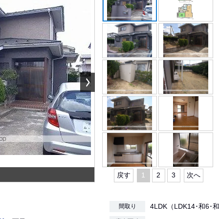
戻す
1
2
3
次へ
4LDK（LDK14･和6･和
間取り