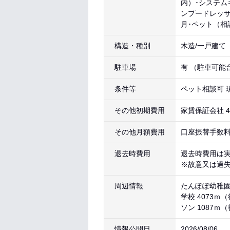
内）･システム
ンプードレッサ
月･ペット（相
構造・種別
木造/一戸建て
駐車場
有 （駐車可能
条件等
ペット相談可 
その他初期費用
家賃保証会社 4
その他月額費用
口座振替手数料
退去時費用
退去時費用は
※故意又は過
周辺情報
たんぽぽ幼稚園・
学校 4073ｍ
ソン 1087ｍ
情報公開日
2026/08/06