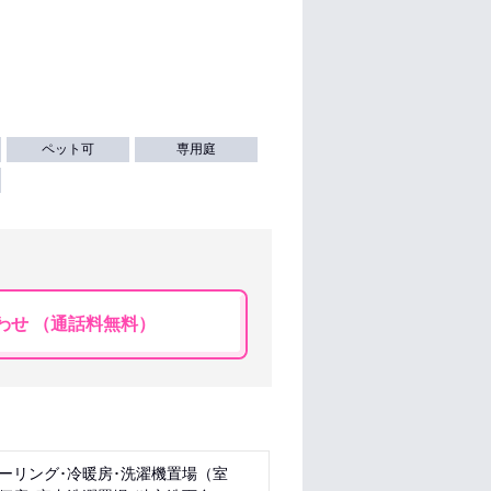
ペット可
専用庭
わせ （通話料無料）
ローリング･冷暖房･洗濯機置場（室