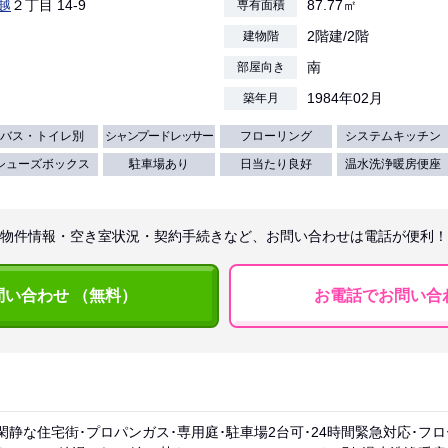
越
２丁目 14-9
87.77㎡
専有面積
2階建/2階
建物階
南
部屋向き
1984年02月
築年月
バス・トイレ別
シャンプードレッサー
フローリング
システムキッチン
シューズボックス
駐車場あり
日当たり良好
温水洗浄暖房便座
物件情報・空き室状況・契約手続きなど、お問い合わせは電話が便利！
問い合わせ （無料）
お電話でお問い合
閑静な住宅街･プロパンガス･専用庭･駐車場2台可･24時間緊急対応･フ