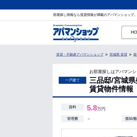
部屋探し情報なら賃貸情報が満載のアパマンショップ
H
賃貸・不動産アパマンショップ
宮城県 賃貸
柴
お部屋探しはアパマンシ
三品邸/宮城県柴
一戸建て
賃貸物件情報
5.8
賃料
万円
－
管理費
償却/