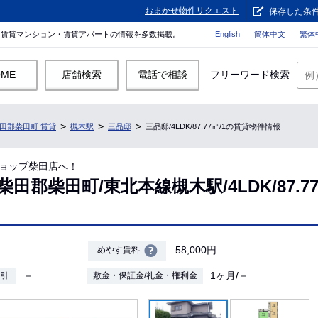
おまかせ物件リクエスト
保存した条
。賃貸マンション・賃貸アパートの情報を多数掲載。
English
簡体中文
繁体
OME
店舗検索
電話で相談
フリーワード検索
田郡柴田町 賃貸
槻木駅
三品邸
三品邸/4LDK/87.77㎡/1の賃貸物件情報
ョップ柴田店へ！
田郡柴田町/東北本線槻木駅/4LDK/87.77
58,000円
めやす賃料
－
1ヶ月/－
敷引
敷金・保証金/礼金・権利金