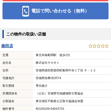
電話で問い合わせる（無料）
この物件の取扱い店舗
柴田店
交通
東北本線船岡駅 徒歩2分
会社名
株式会社サカモト
住所
宮城県柴田郡柴田町船岡中央１丁目 ９－１２
宅建免許
宮城県知事(9)3574
取引態様
専任媒介
所属団体名
（公社）宮城県宅地建物取引業協会
公取協名
東北地区不動産公正取引協議会加盟
物件番号
80100249-04043701