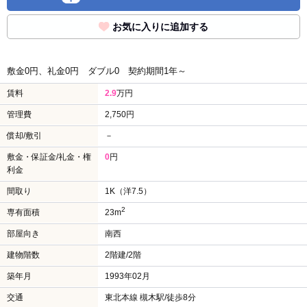
お気に入りに追加する
敷金0円、礼金0円
ダブル0
契約期間1年～
賃料
2.9
万円
管理費
2,750円
償却/敷引
－
敷金・保証金/礼金・権
0
円
利金
間取り
1K（洋7.5）
2
専有面積
23m
部屋向き
南西
建物階数
2階建/2階
築年月
1993年02月
交通
東北本線 槻木駅/徒歩8分