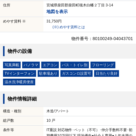
住所
宮城県柴田郡柴田町槻木白幡２丁目 3-14
地図を表示
めやす賃料 ※
31,750円
(※) めやす賃料とは
物件番号：80100249-04043701
物件の設備
写真満載
パノラマ
エアコン
バス・トイレ別
フローリング
TVインターフォン
駐車場あり
ガスコンロ設置可
日当たり良好
温水洗浄暖房便座
物件情報詳細
構造・種別
木造/アパート
総戸数
10 戸
条件等
IT重説 対応物件･ペット（不可）･仲介手数料不要･初
期費用10万円以下 現況優先●社会人専用●１年未満の