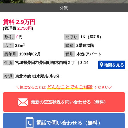
外観
賃料 2.9万円
(管理費
2,750円
)
敷/礼
0
円
間取り
1K（洋7.5）
2
広さ
23m
階建
2階建/2階
築年月
1993年02月
種別
木造/アパート
住所
宮城県柴田郡柴田町槻木白幡２丁目 3-14
地図を見る
交通
東北本線 槻木駅/徒歩8分
どんなことでもご相談
＼気になることは
ください／
最新の空室状況を問い合わせる（無料）
電話で問い合わせる（無料）