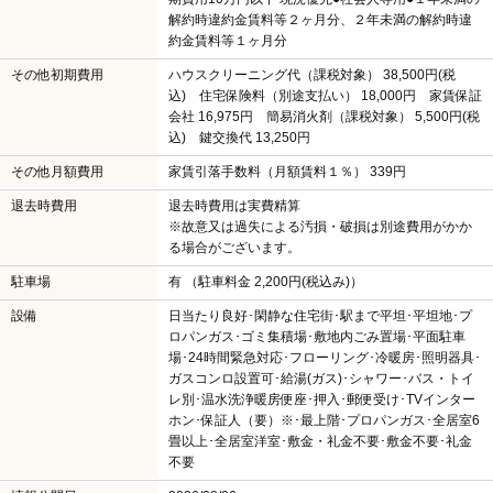
解約時違約金賃料等２ヶ月分、２年未満の解約時違
約金賃料等１ヶ月分
その他初期費用
ハウスクリーニング代（課税対象） 38,500円(税
込) 住宅保険料（別途支払い） 18,000円 家賃保証
会社 16,975円 簡易消火剤（課税対象） 5,500円(税
込) 鍵交換代 13,250円
その他月額費用
家賃引落手数料（月額賃料１％） 339円
退去時費用
退去時費用は実費精算
※故意又は過失による汚損・破損は別途費用がかか
る場合がございます。
駐車場
有 （駐車料金 2,200円(税込み)）
設備
日当たり良好･閑静な住宅街･駅まで平坦･平坦地･プ
ロパンガス･ゴミ集積場･敷地内ごみ置場･平面駐車
場･24時間緊急対応･フローリング･冷暖房･照明器具･
ガスコンロ設置可･給湯(ガス)･シャワー･バス・トイ
レ別･温水洗浄暖房便座･押入･郵便受け･TVインター
ホン･保証人（要）※･最上階･プロパンガス･全居室6
畳以上･全居室洋室･敷金・礼金不要･敷金不要･礼金
不要