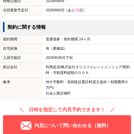
情報公開日
2026/08/06
次回更新予定日
2026/08/20（あと
12
日）
契約に関する情報
契約期間
普通借家・契約期間 24ヶ月
住宅保険
有（要確認）
入居可能日
2026年08月下旬
保証会社
利用必須/株式会社オリコフォレントインシュア/契約
時：月額賃料総額の５０％
備考
仲介手数料・初回保証委託料貸主負担！初期費用６
万円♪
社会人限定物件
＼ 日時を指定して内見予約できます！ ／
内見について問い合わせる（無料）