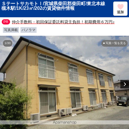
ＳテートサカモトⅠ/宮城県柴田郡柴田町/東北本線
槻木駅/1K/23㎡/202の賃貸物件情報
追加
仲介手数料・初回保証委託料貸主負担！初期費用６万円♪
写真満載
パノラマ
1/30
■ 写真一覧を見る