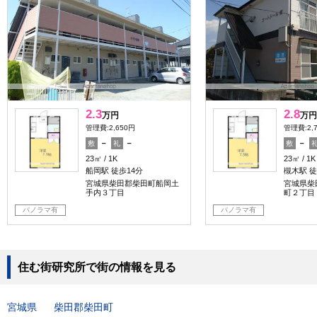
2.3
2.8
万円
万円
管理費:2,650円
管理費:2,
－
－
－
敷
礼
敷
23㎡
1K
23㎡
1K
船岡駅 徒歩14分
槻木駅 徒
宮城県柴田郡柴田町船岡土
宮城県柴
手内３丁目
町２丁目
パノラマ有
パノラマ有
住む街研究所で街の情報を見る
宮城県
柴田郡柴田町