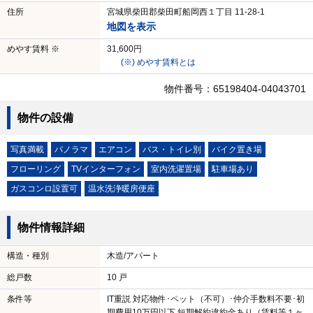
住所
宮城県柴田郡柴田町船岡西１丁目 11-28-1
地図を表示
めやす賃料 ※
31,600円
(※) めやす賃料とは
物件番号：65198404-04043701
物件の設備
写真満載
パノラマ
エアコン
バス・トイレ別
バイク置き場
フローリング
TVインターフォン
室内洗濯置場
駐車場あり
ガスコンロ設置可
温水洗浄暖房便座
物件情報詳細
構造・種別
木造/アパート
総戸数
10 戸
条件等
IT重説 対応物件･ペット（不可）･仲介手数料不要･初
期費用10万円以下 短期解約違約金あり（賃料等１ヶ