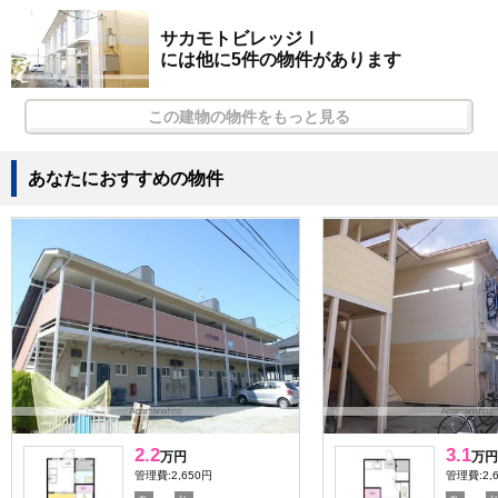
サカモトビレッジⅠ
には他に5件の物件があります
この建物の物件をもっと見る
あなたにおすすめの物件
2.2
3.1
万円
万円
管理費:2,650円
管理費:2,