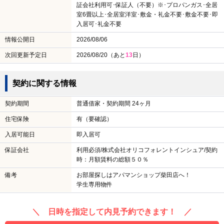
証会社利用可･保証人（不要）※･プロパンガス･全居
室6畳以上･全居室洋室･敷金・礼金不要･敷金不要･即
入居可･礼金不要
情報公開日
2026/08/06
次回更新予定日
2026/08/20（あと
13
日）
契約に関する情報
契約期間
普通借家・契約期間 24ヶ月
住宅保険
有（要確認）
入居可能日
即入居可
保証会社
利用必須/株式会社オリコフォレントインシュア/契約
時：月額賃料の総額５０％
備考
お部屋探しはアパマンショップ柴田店へ！
学生専用物件
＼ 日時を指定して内見予約できます！ ／