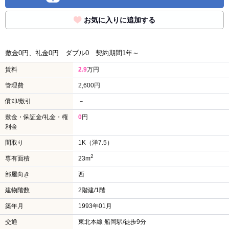
お気に入りに追加する
敷金0円、礼金0円
ダブル0
契約期間1年～
賃料
2.9
万円
管理費
2,600円
償却/敷引
－
敷金・保証金/礼金・権
0
円
利金
間取り
1K（洋7.5）
2
専有面積
23m
部屋向き
西
建物階数
2階建/1階
築年月
1993年01月
交通
東北本線 船岡駅/徒歩9分