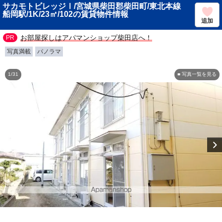
サカモトビレッジⅠ/宮城県柴田郡柴田町/東北本線
船岡駅/1K/23㎡/102の賃貸物件情報
追加
お部屋探しはアパマンショップ柴田店へ！
写真満載
パノラマ
1/31
■ 写真一覧を見る