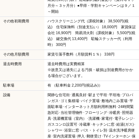
月分～３ヶ月分）●早得・学割キャンペーンは９／１
～開始
その他初期費用
ハウスクリーニング代（課税対象） 38,500円(税
込) 住宅保険料（別途支払い） 18,000円 家賃保証
会社 16,900円 簡易消火剤（課税対象） 5,500円(税
込) 鍵交換代 13,400円 駐輪ステッカー代（利用
時） 300円
その他月額費用
家賃引落手数料（月額賃料１％） 338円
退去時費用
退去時費用は実費精算
※故意又は過失による汚損・破損は別途費用がかか
る場合がございます。
駐車場
有 （駐車料金 2,200円(税込み)）
設備
閑静な住宅街･通風良好･駅まで平坦･平坦地･プロパ
ンガス･ゴミ集積場･バイク置場･敷地内ごみ置場･平
面駐車場･インターネット月額利用料無料･24時間緊
急対応･当社管理物件･フローリング･冷暖房･照明器
具･洗濯機置場（室内）･洗濯機･家電付･電子レンジ･
ガスコンロ設置可･冷蔵庫･キッチンに窓･給湯(ガス)･
シャワー･浴室に窓･バス・トイレ別･温水洗浄暖房便
座･室内洗濯置場･押入･郵便受け･TVインターホン･保