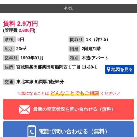
外観
賃料 2.9万円
(管理費
2,600円
)
敷/礼
0
円
間取り
1K（洋7.5）
2
広さ
23m
階建
2階建/1階
築年月
1993年01月
種別
木造/アパート
住所
宮城県柴田郡柴田町船岡西１丁目 11-28-1
地図を見る
交通
東北本線 船岡駅/徒歩9分
どんなことでもご相談
＼気になることは
ください／
最新の空室状況を問い合わせる（無料）
電話で問い合わせる（無料）