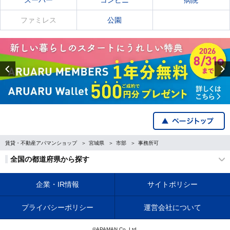
スーパー
コンビニ
病院
ファミレス
公園
Previous
賃貸・不動産アパマンショップ
宮城県
市部
事務所可
全国の都道府県から探す
企業・IR情報
サイトポリシー
プライバシーポリシー
運営会社について
©APAMAN Co.,Ltd.