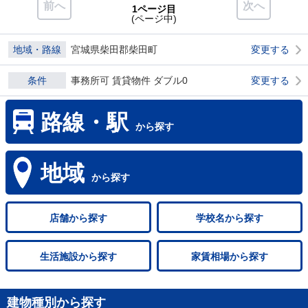
前へ
次へ
1ページ目
(ページ中)
地域・路線
宮城県柴田郡柴田町
変更する
条件
事務所可 賃貸物件 ダブル0
変更する
路線・駅
から探す
地域
から探す
店舗
から探す
学校名
から探す
生活施設
から探す
家賃相場
から探す
建物種別から探す