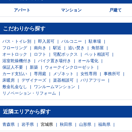
アパート
マンション
戸建て
こだわりから探す
バス・トイレ別
即入居可
バルコニー
駐車場
フローリング
南向き
駅近
追い焚き
角部屋
オートロック
ロフト
宅配ボックス
ペット相談可
浴室乾燥機付き
バイク置き場付き
オール電化
保証人不要
新築
ウォークインクローゼット
カード支払い
専用庭
メゾネット
女性専用
事務所可
床暖房
デザイナーズ
楽器相談可
バリアフリー
敷金礼金なし
ワンルームマンション
リノベーション・リフォーム
近隣エリアから探す
青森県
岩手県
宮城県
秋田県
山形県
福島県