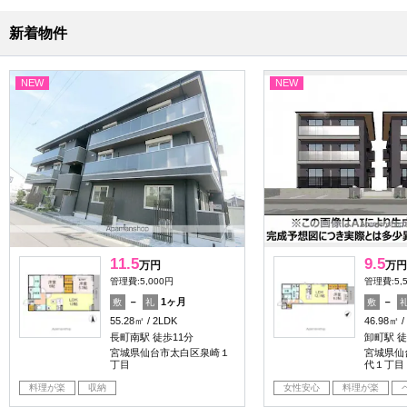
新着物件
NEW
NEW
11.5
9.5
万円
万円
管理費:5,000円
管理費:5,
－
1ヶ月
－
敷
礼
敷
55.28㎡
2LDK
46.98㎡
長町南駅 徒歩11分
卸町駅 徒
宮城県仙台市太白区泉崎１
宮城県仙
丁目
代１丁目
料理が楽
収納
女性安心
料理が楽