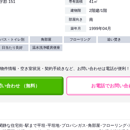
字郡 151
41㎡
専有面積
2階建/1階
建物階
南
部屋向き
1999年04月
築年月
バス・トイレ別
角部屋
フローリング
追い焚き
日当たり良好
温水洗浄暖房便座
物件情報・空き室状況・契約手続きなど、お問い合わせは電話が便利！
問い合わせ （無料）
お電話でお問い合
閑静な住宅街･駅まで平坦･平坦地･プロパンガス･角部屋･フローリング･