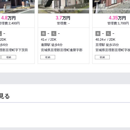
4.8
3.7
4.35
万円
万円
万円
管理費:2,400円
管理費:－
管理費:1,700円
－
－
－
－
－
礼
敷
礼
敷
礼
2DK
41㎡
2DK
40.24㎡
2DK
歩6分
逢隈駅 徒歩6分
亘理駅 徒歩15分
理郡亘理町字下茨田
宮城県亘理郡亘理町逢隈字郡
宮城県亘理郡亘理町字
収納
収納
収納
見る