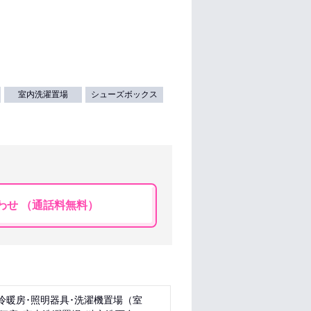
室内洗濯置場
シューズボックス
わせ （通話料無料）
冷暖房･照明器具･洗濯機置場（室