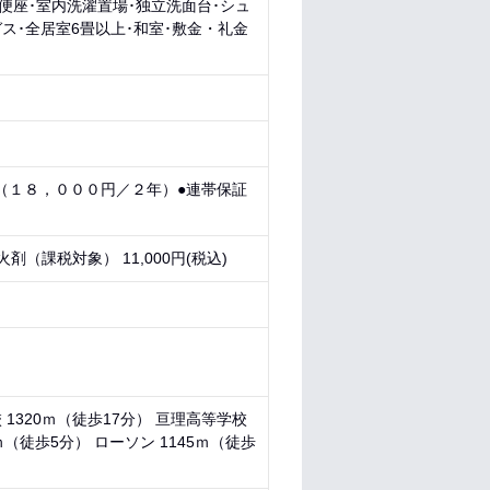
房便座･室内洗濯置場･独立洗面台･シュ
ス･全居室6畳以上･和室･敷金・礼金
（１８，０００円／２年）●連帯保証
剤（課税対象） 11,000円(税込)
 1320ｍ（徒歩17分） 亘理高等学校
ｍ（徒歩5分） ローソン 1145ｍ（徒歩