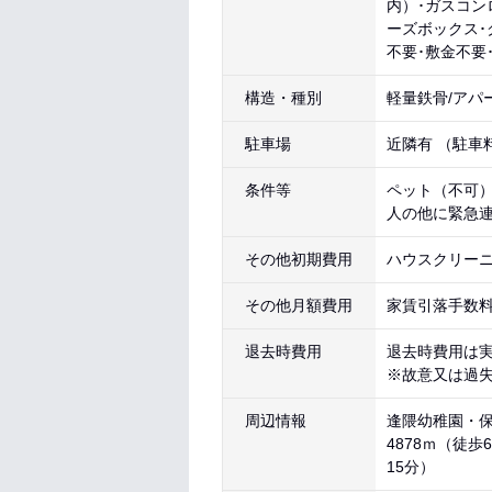
内）･ガスコン
ーズボックス･
不要･敷金不要
構造・種別
軽量鉄骨/アパ
駐車場
近隣有 （駐車料
条件等
ペット（不可）
人の他に緊急
その他初期費用
ハウスクリーニン
その他月額費用
家賃引落手数料（
退去時費用
退去時費用は
※故意又は過
周辺情報
逢隈幼稚園・保育
4878ｍ（徒歩
15分）