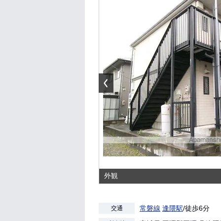
外観
常磐線
逢隈駅
/徒歩6分
交通