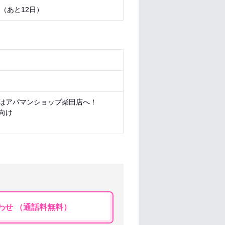
0 （あと
12日
）
はアパマンショップ柴田店へ！
向け
わせ （通話料無料）