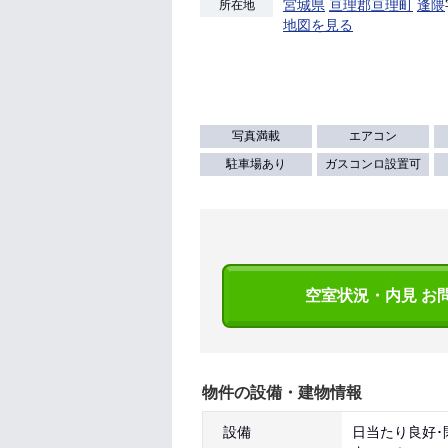
宮城県
亘理郡亘理町
逢隈
所在地
地図を見る
写真満載
エアコン
駐車場あり
ガスコンロ設置可
空室状況・内見 お
物件の設備・建物情報
設備
日当たり良好･