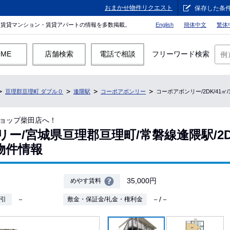
おまかせ物件リクエスト
保存した条
。賃貸マンション・賃貸アパートの情報を多数掲載。
English
簡体中文
繁体
OME
店舗検索
電話で相談
フリーワード検索
亘理郡亘理町 ダブル０
逢隈駅
コーポアボンリー
コーポアボンリー/2DK/41㎡
ョップ柴田店へ！
ー/宮城県亘理郡亘理町/常磐線逢隈駅/2DK
貸物件情報
35,000円
めやす賃料
－
－/－
敷引
敷金・保証金/礼金・権利金