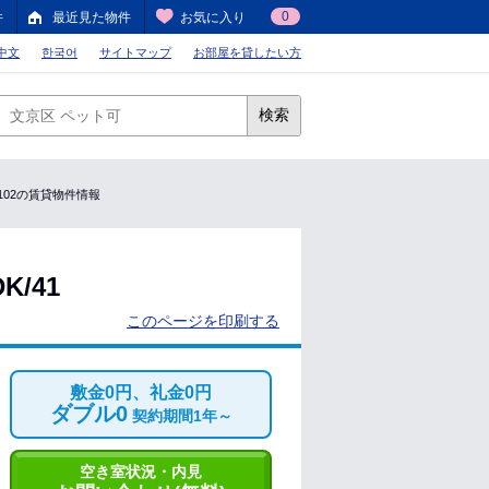
0
件
最近見た物件
お気に入り
中文
한국어
サイトマップ
お部屋を貸したい方
検索
/102の賃貸物件情報
/41
このページを印刷する
敷金0円、礼金0円
ダブル0
契約期間1年～
空き室状況・内見