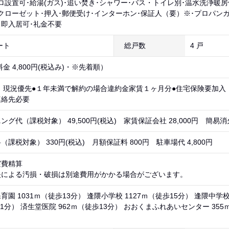
ロ設置可･給湯(ガス)･追い焚き･シャワー･バス・トイレ別･温水洗浄暖
クローゼット･押入･郵便受け･インターホン･保証人（要）※･プロパンガ
･即入居可･礼金不要
ート
総戸数
4 戸
金 4,800円(税込み)・※先着順）
 現況優先●１年未満で解約の場合違約金家賃１ヶ月分●住宅保険要加入
連絡先必要
グ代（課税対象） 49,500円(税込) 家賃保証会社 28,000円 簡易消火
課税対象） 330円(税込) 月額保証料 800円 駐車場代 4,800円
実費精算
失による汚損・破損は別途費用がかかる場合がございます。
園 1031ｍ（徒歩13分） 逢隈小学校 1127ｍ（徒歩15分） 逢隈中学校
61分） 済生堂医院 962ｍ（徒歩13分） おおくまふれあいセンター 355