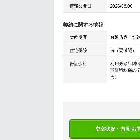
情報公開日
2026/08/06
契約に関する情報
契約期間
普通借家・契約
住宅保険
有（要確認）
保証会社
利用必須/日本
額賃料総額の
円）
空室状況・内見 お