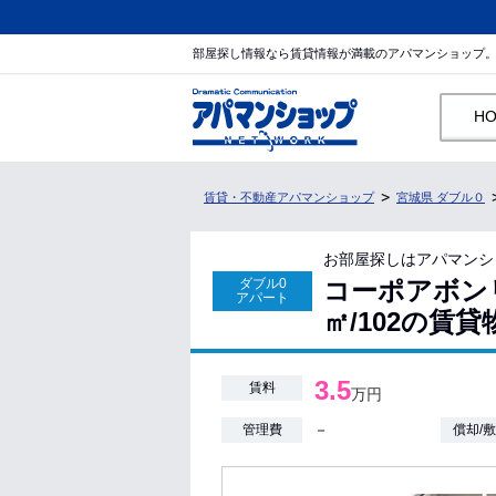
部屋探し情報なら賃貸情報が満載のアパマンショップ
H
賃貸・不動産アパマンショップ
宮城県 ダブル０
お部屋探しはアパマンシ
ダブル0
コーポアボンリ
アパート
㎡/102の賃
3.5
賃料
万円
－
管理費
償却/