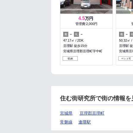
4.5
万円
管理費:2,000円
－
－
－
敷
礼
敷
47.17㎡
2DK
50.32㎡
亘理駅 徒歩15分
亘理駅 徒
宮城県亘理郡亘理町字中町
宮城県亘
収納
ペット可
住む街研究所で街の情報を
宮城県
亘理郡亘理町
常磐線
逢隈駅