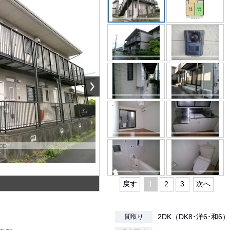
戻す
1
2
3
次へ
2DK（DK8･洋6･和6）
間取り