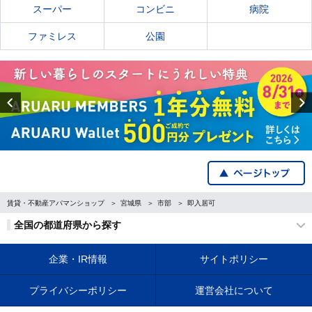
スーパー
コンビニ
病院
ファミレス
公園
Previous
賃貸・不動産アパマンショップ
宮城県
市部
即入居可
全国の都道府県から探す
企業・IR情報
サイトポリシー
プライバシーポリシー
運営会社について