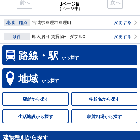
前へ
次へ
1ページ目
(ページ中)
地域・路線
宮城県亘理郡亘理町
変更する
条件
即入居可 賃貸物件 ダブル0
変更する
路線・駅
から探す
地域
から探す
店舗
から探す
学校名
から探す
生活施設
から探す
家賃相場
から探す
建物種別から探す