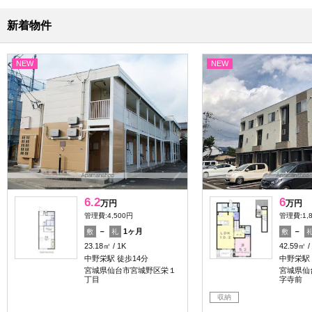
新着物件
NEW
NEW
6.2
6
万円
万円
管理費:4,500円
管理費:1,
－
1ヶ月
－
敷
礼
敷
23.18㎡
1K
42.59㎡
中野栄駅 徒歩14分
中野栄駅 
宮城県仙台市宮城野区栄１
宮城県仙
丁目
字寺前
収納