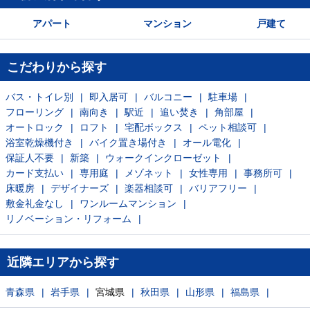
アパート
マンション
戸建て
こだわりから探す
バス・トイレ別
即入居可
バルコニー
駐車場
フローリング
南向き
駅近
追い焚き
角部屋
オートロック
ロフト
宅配ボックス
ペット相談可
浴室乾燥機付き
バイク置き場付き
オール電化
保証人不要
新築
ウォークインクローゼット
カード支払い
専用庭
メゾネット
女性専用
事務所可
床暖房
デザイナーズ
楽器相談可
バリアフリー
敷金礼金なし
ワンルームマンション
リノベーション・リフォーム
近隣エリアから探す
青森県
岩手県
宮城県
秋田県
山形県
福島県