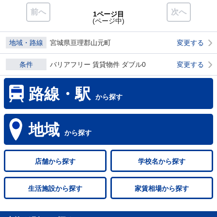
前へ
次へ
1ページ目
(ページ中)
地域・路線
宮城県亘理郡山元町
変更する
条件
バリアフリー 賃貸物件 ダブル0
変更する
路線・駅
から探す
地域
から探す
店舗
から探す
学校名
から探す
生活施設
から探す
家賃相場
から探す