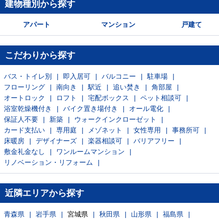
建物種別から探す
アパート
マンション
戸建て
こだわりから探す
バス・トイレ別
即入居可
バルコニー
駐車場
フローリング
南向き
駅近
追い焚き
角部屋
オートロック
ロフト
宅配ボックス
ペット相談可
浴室乾燥機付き
バイク置き場付き
オール電化
保証人不要
新築
ウォークインクローゼット
カード支払い
専用庭
メゾネット
女性専用
事務所可
床暖房
デザイナーズ
楽器相談可
バリアフリー
敷金礼金なし
ワンルームマンション
リノベーション・リフォーム
近隣エリアから探す
青森県
岩手県
宮城県
秋田県
山形県
福島県